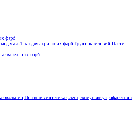
их фарб
, медіуми
Лаки для акрилових фарб
Грунт акриловий
Пасти,
 акварельних фарб
а овальний
Пензлик синтетика флейцевий, віяло, трафаретний