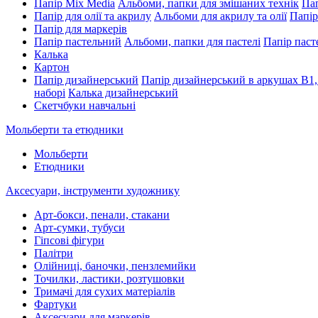
Папір Mix Media
Альбоми, папки для змішаних технік
Пап
Папір для олії та акрилу
Альбоми для акрилу та олії
Папір
Папір для маркерів
Папір пастельний
Альбоми, папки для пастелі
Папір паст
Калька
Картон
Папір дизайнерський
Папір дизайнерський в аркушах В1,
наборі
Калька дизайнерський
Скетчбуки навчальні
Мольберти та етюдники
Мольберти
Етюдники
Аксесуари, інструменти художнику
Арт-бокси, пенали, стакани
Арт-сумки, тубуси
Гіпсові фігури
Палітри
Олійниці, баночки, пензлемийки
Точилки, ластики, розтушовки
Тримачі для сухих матеріалів
Фартуки
Аксесуари для маркерів