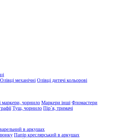
ці
Олівці механічні
Олівці дитячі кольорові
 маркери, чорнило
Маркери інші
Фломастери
графії
Туш, чорнило
Пір`я, тримачі
варельний в аркушах
алюнку
Папір креслярський в аркушах