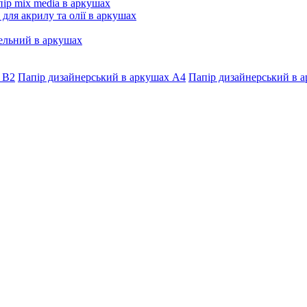
ір mix media в аркушах
 для акрилу та олії в аркушах
ельний в аркушах
 В2
Папір дизайнерський в аркушах А4
Папір дизайнерський в а