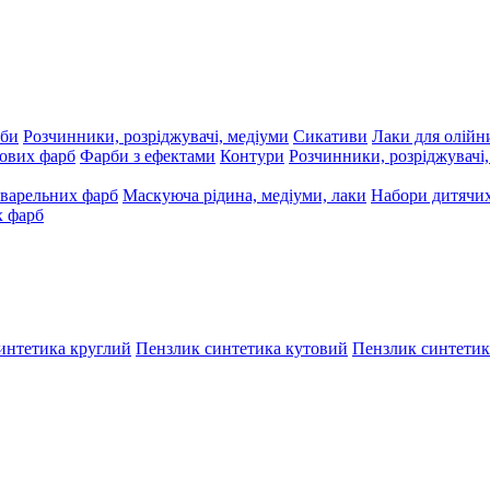
рби
Розчинники, розріджувачі, медіуми
Сикативи
Лаки для олійн
ових фарб
Фарби з ефектами
Контури
Розчинники, розріджувачі
варельних фарб
Маскуюча рідина, медіуми, лаки
Набори дитячих
х фарб
интетика круглий
Пензлик синтетика кутовий
Пензлик синтетик