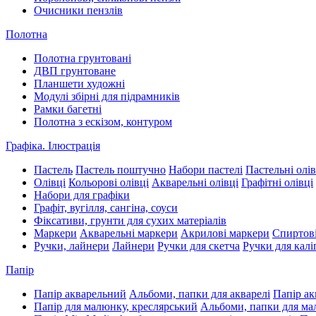
Очисники пензлів
Полотна
Полотна грунтовані
ДВП грунтоване
Планшети художні
Модулі збірні для підрамників
Рамки багетні
Полотна з ескізом, контуром
Графіка. Ілюстрація
Пастель
Пастель поштучно
Набори пастелі
Пастельні олів
Олівці
Кольорові олівці
Акварельні олівці
Графітні олівці
Набори для графіки
Графіт, вугілля, сангіна, соуси
Фіксативи, грунти для сухих матеріалів
Маркери
Акварельні маркери
Акрилові маркери
Спиртові
Ручки, лайнери
Лайнери
Ручки для скетча
Ручки для калі
Папір
Папір акварельний
Альбоми, папки для акварелі
Папір ак
Папір для малюнку, креслярський
Альбоми, папки для м