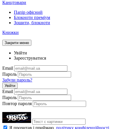
Канцтовари
Папір офісний
Блокноти преміум
Зошити, блокноти
Книжки
Закрити меню
Увійти
Зареєструватися
Email
Пароль
Забули пароль?
Увійти
Email
Пароль
Повтор пароля
Я прочитав і приймаю
політику конфіденційності