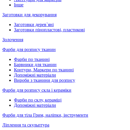
Інше
Заготовки для декорування
Заготовки дерев`яні
Заготовки пінопластові, пластикові
Золочення
Фарби для розпису тканин
Фарби по тканині
Барвники для тканин
Контури, Маркери по тканині
Допоміжні матеріали
Вироби з тканини для розпису
Фарби для розпису скла і кераміки
Фарби по склу, кераміці
Допоміжні матеріали
Фарби для тіла Грим, наліпки, інструменти
Ліплення та скульптура