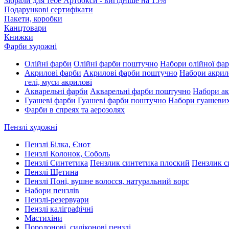
Зібрали для тебе Артбокси - вигідніше на 15%
Подарункові сертифікати
Пакети, коробки
Канцтовари
Книжки
Фарби художні
Олійні фарби
Олійні фарби поштучно
Набори олійної фа
Акрилові фарби
Акрилові фарби поштучно
Набори акрил
гелі, муси акрилові
Акварельні фарби
Акварельні фарби поштучно
Набори ак
Гуашеві фарби
Гуашеві фарби поштучно
Набори гуашеви
Фарби в спреях та аерозолях
Пензлі художні
Пензлі Білка, Єнот
Пензлі Колонок, Соболь
Пензлі Синтетика
Пензлик синтетика плоский
Пензлик с
Пензлі Щетина
Пензлі Поні, вушне волосся, натуральний ворс
Набори пензлів
Пензлі-резервуари
Пензлі каліграфічні
Мастихіни
Поролонові, силіконові пензлі