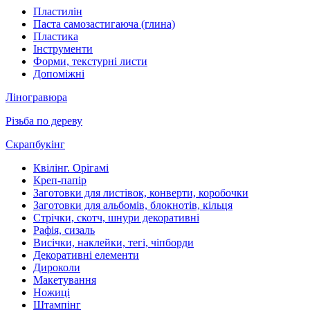
Пластилін
Паста самозастигаюча (глина)
Пластика
Інструменти
Форми, текстурні листи
Допоміжні
Ліногравюра
Різьба по дереву
Скрапбукінг
Квілінг. Орігамі
Креп-папір
Заготовки для листівок, конверти, коробочки
Заготовки для альбомів, блокнотів, кільця
Стрічки, скотч, шнури декоративні
Рафія, сизаль
Висічки, наклейки, тегі, чіпборди
Декоративні елементи
Дироколи
Макетування
Ножиці
Штампінг