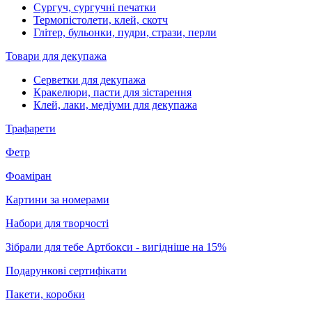
Сургуч, сургучні печатки
Термопістолети, клей, скотч
Глітер, бульонки, пудри, стрази, перли
Товари для декупажа
Серветки для декупажа
Кракелюри, пасти для зістарення
Клей, лаки, медіуми для декупажа
Трафарети
Фетр
Фоаміран
Картини за номерами
Набори для творчості
Зібрали для тебе Артбокси - вигідніше на 15%
Подарункові сертифікати
Пакети, коробки