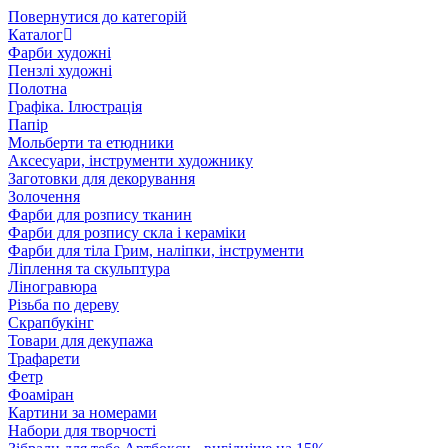
Повернутися до категорій
Каталог
Фарби художні
Пензлі художні
Полотна
Графіка. Ілюстрація
Папір
Мольберти та етюдники
Аксесуари, інструменти художнику
Заготовки для декорування
Золочення
Фарби для розпису тканин
Фарби для розпису скла і кераміки
Фарби для тіла Грим, наліпки, інструменти
Ліплення та скульптура
Ліногравюра
Різьба по дереву
Скрапбукінг
Товари для декупажа
Трафарети
Фетр
Фоаміран
Картини за номерами
Набори для творчості