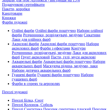
Зібрали для тебе Артбокси - вигідніше на 15%
Подарункові сертифікати
Пакети, коробки
Канцтовари
Книжки
Фарби художні
Олійні фарби
Олійні фарби поштучно
Набори олійної
фарби
Розчинники, розріджувачі, медіуми
Сикативи
Лаки для олійних фарб
Акрилові фарби
Акрилові фарби поштучно
Набори
акрилових фарб
Фарби з ефектами
Контури
Розчинники, розріджувачі, медіуми
Лаки для акрилових
фарб
Грунт акриловий
Пасти, гелі, муси акрилові
Акварельні фарби
Акварельні фарби поштучно
Набори
акварельних фарб
Маскуюча рідина, медіуми, лаки
Набори дитячих акварельних фарб
Гуашеві фарби
Гуашеві фарби поштучно
Набори
гуашевих фарб
Фарби в спреях та аерозолях
Пензлі художні
Пензлі Білка, Єнот
Пензлі Колонок, Соболь
Пензлі Синтетика
Пензлик синтетика плоский
Пензлик