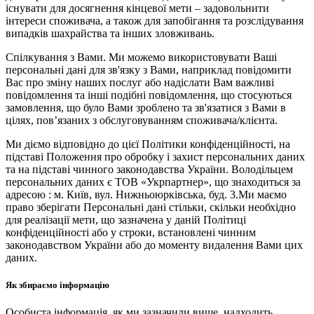
існувати для досягнення кінцевої мети – задовольнити
інтереси споживача, а також для запобігання та розслідування
випадків шахрайства та інших зловживань.
Спілкування з Вами. Ми можемо використовувати Ваші
персональні дані для зв'язку з Вами, наприклад повідомити
Вас про зміну наших послуг або надіслати Вам важливі
повідомлення та інші подібні повідомлення, що стосуються
замовлення, що було Вами зроблено та зв'язатися з Вами в
цілях, пов’язаних з обслуговуванням споживача/клієнта.
Ми діємо відповідно до цієї Політики конфіденційності, на
підставі Положення про обробку і захист персональних даних
та на підставі чинного законодавства України. Володільцем
персональних даних є ТОВ «Укрпартнер», що знаходиться за
адресою : м. Київ, вул. Нижньоюркiвська, буд. 3.Ми маємо
право зберігати Персональні дані стільки, скільки необхідно
для реалізації мети, що зазначена у даній Політиці
конфіденційності або у строки, встановлені чинним
законодавством України або до моменту видалення Вами цих
даних.
Як збираємо інформацію
Особиста інформація, як ми зазначили вище, надходить