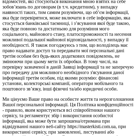
відомостей, які стосуються виконання мною взятих на себе
зобов’язань по договорам (в т.ч. кредитним), у випадку
наявності таких, тим самим розуміючи, що об’єм інформації,
яка буде перевірятися, може включати в себе інформацію, яка
стосується банківської таємниці, і з’ясування якої буде такою,
яка буде повною та достатньою для розуміння мого
соціального, майнового стану, платоспроможності та несення
можливої подальшої майнової відповідальності, у випадку її
необхідності. Я також погоджуюсь з тим, що володілець має
право надавати доступ та передавати мої персональні дані
третім особам без будь-яких додаткових повідомлень, не
змінюючи при цьому мети їх обробки. В тому числі, на
перевірку зазначеної в даній Заявці інформації та не заперечую
про передачу для можливого необхідного з'ясування даної
інформації третім особам, під якими розумію: фінансові
установи, колекторські компанії, оператори мобільного та
поштового зв’язку, інші фізичні та/або юридичні особи.
Ми цінуємо Ваше право на особисте життя та нерозголошення
Вашої персональної інформації. Ця Політика конфіденційності
- правило, яким користуються всі співробітники нашого
сервісу, та регламентує збір і використання особистої
інформації, яка може бути запрошена/отримана при
відвідуванні нашого веб-сайту https://masterkisti.com.ua, при
використанні сервісу, при замовленні, листуванні або