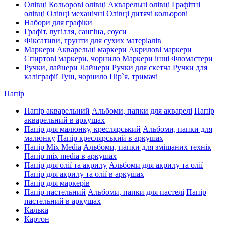
Олівці
Кольорові олівці
Акварельні олівці
Графітні
олівці
Олівці механічні
Олівці дитячі кольорові
Набори для графіки
Графіт, вугілля, сангіна, соуси
Фіксативи, грунти для сухих матеріалів
Маркери
Акварельні маркери
Акрилові маркери
Спиртові маркери, чорнило
Маркери інші
Фломастери
Ручки, лайнери
Лайнери
Ручки для скетча
Ручки для
каліграфії
Туш, чорнило
Пір`я, тримачі
Папір
Папір акварельний
Альбоми, папки для акварелі
Папір
акварельний в аркушах
Папір для малюнку, креслярський
Альбоми, папки для
малюнку
Папір креслярський в аркушах
Папір Mix Media
Альбоми, папки для змішаних технік
Папір mix media в аркушах
Папір для олії та акрилу
Альбоми для акрилу та олії
Папір для акрилу та олії в аркушах
Папір для маркерів
Папір пастельний
Альбоми, папки для пастелі
Папір
пастельний в аркушах
Калька
Картон