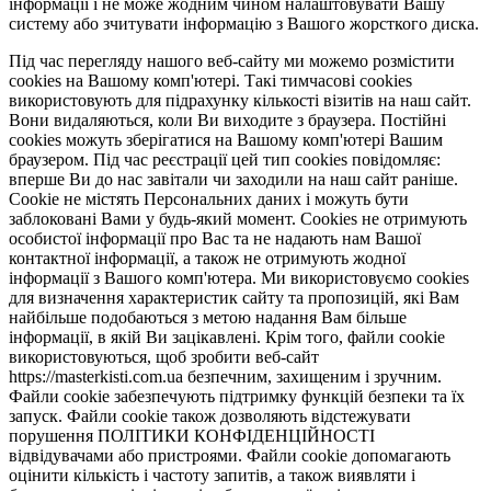
інформації і не може жодним чином налаштовувати Вашу
систему або зчитувати інформацію з Вашого жорсткого диска.
Під час перегляду нашого веб-сайту ми можемо розмістити
cookies на Вашому комп'ютері. Такі тимчасові cookies
використовують для підрахунку кількості візитів на наш сайт.
Вони видаляються, коли Ви виходите з браузера. Постійні
cookies можуть зберігатися на Вашому комп'ютері Вашим
браузером. Під час реєстрації цей тип cookies повідомляє:
вперше Ви до нас завітали чи заходили на наш сайт раніше.
Cookie не містять Персональних даних і можуть бути
заблоковані Вами у будь-який момент. Сookies не отримують
особистої інформації про Вас та не надають нам Вашої
контактної інформації, а також не отримують жодної
інформації з Вашого комп'ютера. Ми використовуємо cookies
для визначення характеристик сайту та пропозицій, які Вам
найбільше подобаються з метою надання Вам більше
інформації, в якій Ви зацікавлені. Крім того, файли cookie
використовуються, щоб зробити веб-сайт
https://masterkisti.com.ua безпечним, захищеним і зручним.
Файли cookie забезпечують підтримку функцій безпеки та їх
запуск. Файли cookie також дозволяють відстежувати
порушення ПОЛІТИКИ КОНФІДЕНЦІЙНОСТІ
відвідувачами або пристроями. Файли cookie допомагають
оцінити кількість і частоту запитів, а також виявляти і