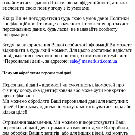
ознайомитися з даною Політикою конфіденційності, а також
висловити свою повну згоду з їх умовами.
Якщо Ви не погоджуєтеся з будь-якою з умов даної Політики
конфіденційності та вищезазначеного Положення про захист
персональних даних, будь ласка, не надавайте особисту
інформацію.
Згоду на використання Вашої особистої інформації Ви можете
відкликати в будь-який момент. Для цього достатньо надіслати
повідомлення електронною поштою, з поміткою в темі листа
«Персональні дані», за адресою:
sale@masterkisti.com.ua
Чому ми обробляємо персональні дані
Персональні дані - відомості чи сукупність відомостей про
фізичну особу, яка ідентифікована або може бути конкретно
ідентифікована.
Ми можемо обробляти Ваші персональні дані для наступних
цілей. При цьому одночасно можуть застосовуватися одна або
кілька цілей.
Отримання замовлення. Ми можемо використовувати Ваші
персональні дані для отримання замовлення, яке Ви зробили,
для обробки Ваших запитів, або для інших цілей, які можуть