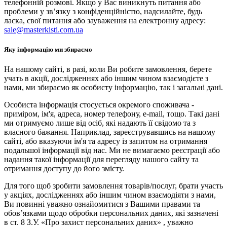
телефонній розмові. Якщо у Вас виникнуть питання або
проблеми у зв’язку з конфіденційністю, надсилайте, будь
ласка, свої питання або зауваження на електронну адресу:
sale@masterkisti.com.ua
Яку інформацію ми збираємо
На нашому сайті, в разі, коли Ви робите замовлення, берете
учать в акції, дослідженнях або іншим чином взаємодієте з
нами, ми збираємо як особисту інформацію, так і загальні дані.
Особиста інформація стосується окремого споживача -
приміром, ім'я, адреса, номер телефону, e-mail, тощо. Такі дані
ми отримуємо лише від осіб, які надають її свідомо та з
власного бажання. Наприклад, зареєструвавшись на нашому
сайті, або вказуючи ім'я та адресу із запитом на отримання
подальшої інформації від нас. Ми не вимагаємо реєстрації або
надання такої інформації для перегляду нашого сайту та
отримання доступу до його змісту.
Для того щоб зробити замовлення товарів/послуг, брати участь
у акціях, дослідженнях або іншим чином взаємодіяти з нами,
Ви повинні уважно ознайомитися з Вашими правами та
обов’язками щодо обробки персональних даних, які зазначені
в ст. 8 З.У. «Про захист персональних даних» , уважно