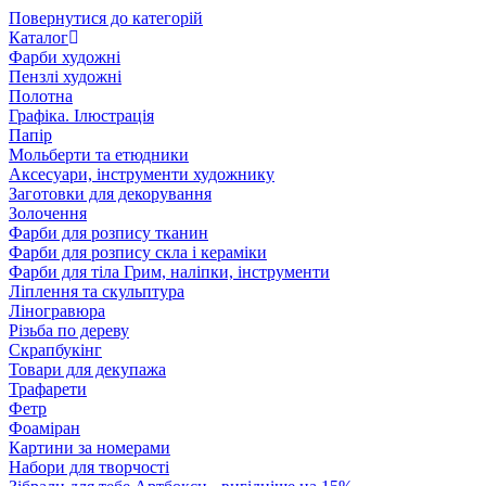
Повернутися до категорій
Каталог
Фарби художні
Пензлі художні
Полотна
Графіка. Ілюстрація
Папір
Мольберти та етюдники
Аксесуари, інструменти художнику
Заготовки для декорування
Золочення
Фарби для розпису тканин
Фарби для розпису скла і кераміки
Фарби для тіла Грим, наліпки, інструменти
Ліплення та скульптура
Ліногравюра
Різьба по дереву
Скрапбукінг
Товари для декупажа
Трафарети
Фетр
Фоаміран
Картини за номерами
Набори для творчості