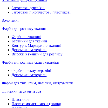
Заготовки дерев`яні
Заготовки пінопластові, пластикові
Золочення
Фарби для розпису тканин
Фарби по тканині
Барвники для тканин
Контури, Маркери по тканині
Допоміжні матеріали
Вироби з тканини для розпису
Фарби для розпису скла і кераміки
Фарби по склу, кераміці
Допоміжні матеріали
Фарби для тіла Грим, наліпки, інструменти
Ліплення та скульптура
Пластилін
Паста самозастигаюча (глина)