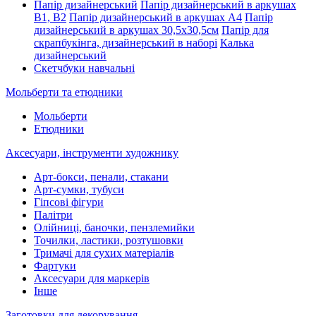
Папір дизайнерський
Папір дизайнерський в аркушах
В1, В2
Папір дизайнерський в аркушах А4
Папір
дизайнерський в аркушах 30,5х30,5см
Папір для
скрапбукінга, дизайнерський в наборі
Калька
дизайнерський
Скетчбуки навчальні
Мольберти та етюдники
Мольберти
Етюдники
Аксесуари, інструменти художнику
Арт-бокси, пенали, стакани
Арт-сумки, тубуси
Гіпсові фігури
Палітри
Олійниці, баночки, пензлемийки
Точилки, ластики, розтушовки
Тримачі для сухих матеріалів
Фартуки
Аксесуари для маркерів
Інше
Заготовки для декорування