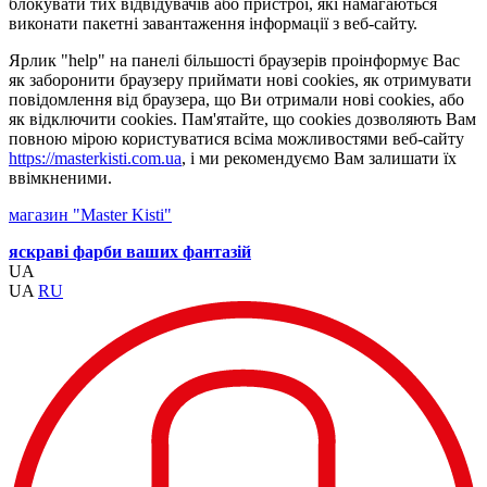
блокувати тих відвідувачів або пристрої, які намагаються
виконати пакетні завантаження інформації з веб-сайту.
Ярлик "help" на панелі більшості браузерів проінформує Вас
як заборонити браузеру приймати нові cookies, як отримувати
повідомлення від браузера, що Ви отримали нові cookies, або
як відключити cookies. Пам'ятайте, що cookies дозволяють Вам
повною мірою користуватися всіма можливостями веб-сайту
https://masterkisti.com.ua
, і ми рекомендуємо Вам залишати їх
ввімкненими.
магазин "Master Kisti"
яскраві фарби ваших фантазій
UA
UA
RU