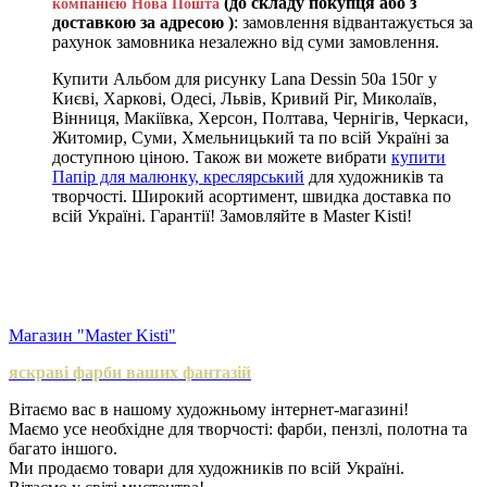
(до складу покупця або з
компанією Нова Пошта
доставкою за адресою )
: замовлення відвантажується за
рахунок замовника незалежно від суми замовлення.
Купити Альбом для рисунку Lana Dessin 50а 150г у
Києві, Харкові, Одесі, Львів, Кривий Ріг, Миколаїв,
Вінниця, Макіївка, Херсон, Полтава, Чернігів, Черкаси,
Житомир, Суми, Хмельницький та по всій Україні за
доступною ціною. Також ви можете вибрати
купити
Папір для малюнку, креслярський
для художників та
творчості. Широкий асортимент, швидка доставка по
всій Україні. Гарантії! Замовляйте в Master Kisti!
Магазин "Master Kisti"
яскраві фарби ваших фантазій
Вітаємо вас в нашому художньому інтернет-магазині!
Маємо усе необхідне для творчості: фарби, пензлі, полотна та
багато іншого.
Ми продаємо товари для художників по всій Україні.