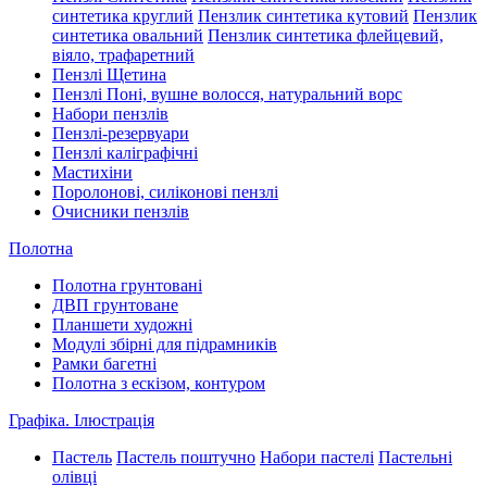
синтетика круглий
Пензлик синтетика кутовий
Пензлик
синтетика овальний
Пензлик синтетика флейцевий,
віяло, трафаретний
Пензлі Щетина
Пензлі Поні, вушне волосся, натуральний ворс
Набори пензлів
Пензлі-резервуари
Пензлі каліграфічні
Мастихіни
Поролонові, силіконові пензлі
Очисники пензлів
Полотна
Полотна грунтовані
ДВП грунтоване
Планшети художні
Модулі збірні для підрамників
Рамки багетні
Полотна з ескізом, контуром
Графіка. Ілюстрація
Пастель
Пастель поштучно
Набори пастелі
Пастельні
олівці