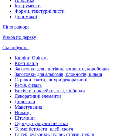
Пластика
Інструменти
Форми, текстурні листи
Допоміжні
Ліногравюра
Різьба по дереву
Скрапбукінг
Квілінг. Орігамі
Креп-папір
Заготовки для листівок, конверти, коробочки
Заготовки для альбомів, блокнотів, кільця
Стрічки, скотч, шнури декоративні
Рафія, сизаль
Висічки, наклейки, тегі, чіпборди
Декоративні елементи
Дироколи
Макетування
Ножиці
Штампінг
Сургуч, сургучні печатки
Термопістолети, клей, скотч
Глітер, бульонки, пудри, стрази, перли