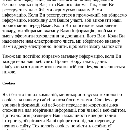
безпосередньо від Вас, та з Вашого відома. Так, коли Ви
реєструєтеся на сайті, ми отримуємо надану Вами
інформацію. Коли Ви реєструєтеся в промо-акції, ми збираємо
інформацію, необхідну для Вашої участі, аби виконати наші
зобов'язання перед Вами. Коли Ви здійснюєте замовлення
товару, ми збираємо вказану Вами інформацію, щоб мати
змогу оформити замовлення та доставити його Вам. Коли Ви
надсилаєте нам електронного листа, ми зберігаємо вказану
Вами адресу електронної пошти, щоб мати змогу відповісти.
Також ми постійно збираємо загальну інформацію, коли Ви
заходите на наш веб-сайт. Процес збору таких даних
відбувається з допомогою технологій cookies, як пояснюється
нижче.
Cookies
Як і багато інших компаній, ми використовуємо технологію
cookies на нашому сайті та поза його межами. Cookies - це
уривки інформації, які веб-сайт передає на жорсткий диск
споживача для зберігання інформації, пов’язаної з веб-сайтом.
Ця технологія розширює Ваші можливості використання
інтернету, зберігаючи Ваші пріоритети під час перегляду
певного сайту. Технологія cookies не містить особистої