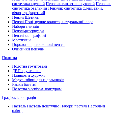
синтетика круглий
Пензлик синтетика кутовий
Пензлик
синтетика овальний
Пензлик синтетика флейцевий,
віяло, трафаретний
Пензлі Щетина
Пензлі Поні, вушне волосся, натуральний ворс
Набори пензлів
Пензлі-резервуари
Пензлі каліграфічні
Мастихіни
Поролонові, силіконові пензлі
Очисники пензлів
Полотна
Полотна грунтовані
ДВП грунтоване
Планшети художні
Модулі збірні для підрамників
Рамки багетні
Полотна з ескізом, контуром
Графіка. Ілюстрація
Пастель
Пастель поштучно
Набори пастелі
Пастельні
олівці