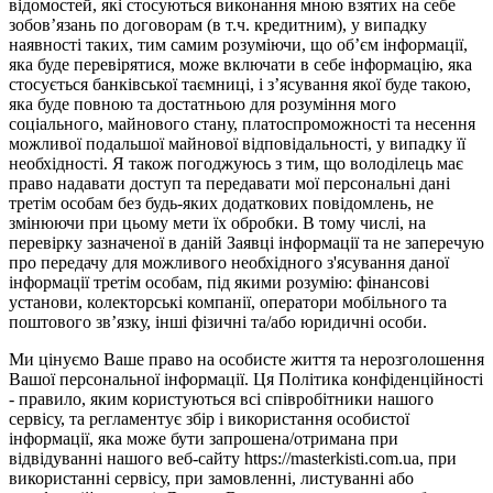
відомостей, які стосуються виконання мною взятих на себе
зобов’язань по договорам (в т.ч. кредитним), у випадку
наявності таких, тим самим розуміючи, що об’єм інформації,
яка буде перевірятися, може включати в себе інформацію, яка
стосується банківської таємниці, і з’ясування якої буде такою,
яка буде повною та достатньою для розуміння мого
соціального, майнового стану, платоспроможності та несення
можливої подальшої майнової відповідальності, у випадку її
необхідності. Я також погоджуюсь з тим, що володілець має
право надавати доступ та передавати мої персональні дані
третім особам без будь-яких додаткових повідомлень, не
змінюючи при цьому мети їх обробки. В тому числі, на
перевірку зазначеної в даній Заявці інформації та не заперечую
про передачу для можливого необхідного з'ясування даної
інформації третім особам, під якими розумію: фінансові
установи, колекторські компанії, оператори мобільного та
поштового зв’язку, інші фізичні та/або юридичні особи.
Ми цінуємо Ваше право на особисте життя та нерозголошення
Вашої персональної інформації. Ця Політика конфіденційності
- правило, яким користуються всі співробітники нашого
сервісу, та регламентує збір і використання особистої
інформації, яка може бути запрошена/отримана при
відвідуванні нашого веб-сайту https://masterkisti.com.ua, при
використанні сервісу, при замовленні, листуванні або