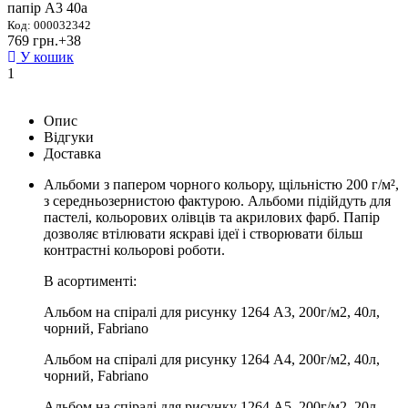
папір А3 40а
Код: 000032342
769 грн.
+38
У кошик
1
Опис
Відгуки
Доставка
Альбоми з папером чорного кольору, щільністю 200 г/м²,
з середньозернистою фактурою. Альбоми підійдуть для
пастелі, кольорових олівців та акрилових фарб. Папір
дозволяє втілювати яскраві ідеї і створювати більш
контрастні кольорові роботи.
В асортименті:
Альбом на спіралі для рисунку 1264 А3, 200г/м2, 40л,
чорний, Fabriano
Альбом на спіралі для рисунку 1264 А4, 200г/м2, 40л,
чорний, Fabriano
Альбом на спіралі для рисунку 1264 А5, 200г/м2, 20л,