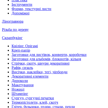
Пластика
Інструменти
Форми, текстурні листи
Допоміжні
Ліногравюра
Різьба по дереву
Скрапбукінг
Квілінг. Орігамі
Креп-папір
Заготовки для листівок, конверти, коробочки
Заготовки для альбомів, блокнотів, кільця
Стрічки, скотч, шнури декоративні
Рафія, сизаль
Висічки, наклейки, тегі, чіпборди
Декоративні елементи
Дироколи
Макетування
Ножиці
Штампінг
Сургуч, сургучні печатки
Термопістолети, клей, скотч
Глітер, бульонки, пудри, стрази, перли