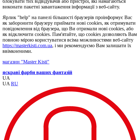
блокувати тих відвідувачів або пристрої, які намагаються
виконати пакетні завантаження інформації з веб-сайту.
Ярлик "help" на панелі більшості браузерів проінформує Вас
як заборонити браузеру приймати нові cookies, як отримувати
повідомлення від браузера, що Ви отримали нові cookies, або
як відключити cookies. Пам'ятайте, що cookies дозволяють Вам
повною мірою користуватися всіма можливостями веб-сайту
https://masterkisti.com.ua
, і ми рекомендуємо Вам залишати їх
ввімкненими.
магазин "Master Kisti"
яскраві фарби ваших фантазій
UA
UA
RU