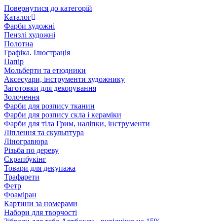
Повернутися до категорій
Каталог
Фарби художні
Пензлі художні
Полотна
Графіка. Ілюстрація
Папір
Мольберти та етюдники
Аксесуари, інструменти художнику
Заготовки для декорування
Золочення
Фарби для розпису тканин
Фарби для розпису скла і кераміки
Фарби для тіла Грим, наліпки, інструменти
Ліплення та скульптура
Ліногравюра
Різьба по дереву
Скрапбукінг
Товари для декупажа
Трафарети
Фетр
Фоаміран
Картини за номерами
Набори для творчості