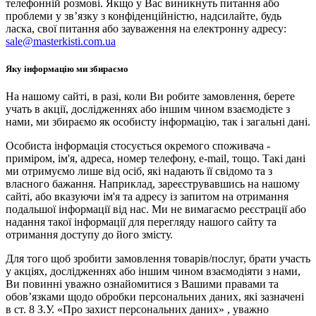
телефонній розмові. Якщо у Вас виникнуть питання або
проблеми у зв’язку з конфіденційністю, надсилайте, будь
ласка, свої питання або зауваження на електронну адресу:
sale@masterkisti.com.ua
Яку інформацію ми збираємо
На нашому сайті, в разі, коли Ви робите замовлення, берете
учать в акції, дослідженнях або іншим чином взаємодієте з
нами, ми збираємо як особисту інформацію, так і загальні дані.
Особиста інформація стосується окремого споживача -
приміром, ім'я, адреса, номер телефону, e-mail, тощо. Такі дані
ми отримуємо лише від осіб, які надають її свідомо та з
власного бажання. Наприклад, зареєструвавшись на нашому
сайті, або вказуючи ім'я та адресу із запитом на отримання
подальшої інформації від нас. Ми не вимагаємо реєстрації або
надання такої інформації для перегляду нашого сайту та
отримання доступу до його змісту.
Для того щоб зробити замовлення товарів/послуг, брати участь
у акціях, дослідженнях або іншим чином взаємодіяти з нами,
Ви повинні уважно ознайомитися з Вашими правами та
обов’язками щодо обробки персональних даних, які зазначені
в ст. 8 З.У. «Про захист персональних даних» , уважно