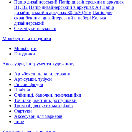
Папір дизайнерський
Папір дизайнерський в аркушах
В1, В2
Папір дизайнерський в аркушах А4
Папір
дизайнерський в аркушах 30,5х30,5см
Папір для
скрапбукінга, дизайнерський в наборі
Калька
дизайнерський
Скетчбуки навчальні
Мольберти та етюдники
Мольберти
Етюдники
Аксесуари, інструменти художнику
Арт-бокси, пенали, стакани
Арт-сумки, тубуси
Гіпсові фігури
Палітри
Олійниці, баночки, пензлемийки
Точилки, ластики, розтушовки
Тримачі для сухих матеріалів
Фартуки
Аксесуари для маркерів
Інше
Заготовки для декорування