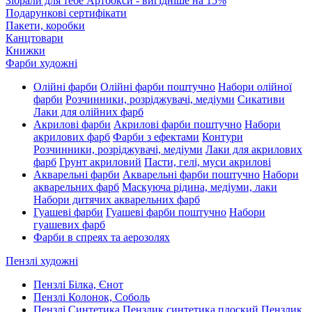
Зібрали для тебе Артбокси - вигідніше на 15%
Подарункові сертифікати
Пакети, коробки
Канцтовари
Книжки
Фарби художні
Олійні фарби
Олійні фарби поштучно
Набори олійної
фарби
Розчинники, розріджувачі, медіуми
Сикативи
Лаки для олійних фарб
Акрилові фарби
Акрилові фарби поштучно
Набори
акрилових фарб
Фарби з ефектами
Контури
Розчинники, розріджувачі, медіуми
Лаки для акрилових
фарб
Грунт акриловий
Пасти, гелі, муси акрилові
Акварельні фарби
Акварельні фарби поштучно
Набори
акварельних фарб
Маскуюча рідина, медіуми, лаки
Набори дитячих акварельних фарб
Гуашеві фарби
Гуашеві фарби поштучно
Набори
гуашевих фарб
Фарби в спреях та аерозолях
Пензлі художні
Пензлі Білка, Єнот
Пензлі Колонок, Соболь
Пензлі Синтетика
Пензлик синтетика плоский
Пензлик