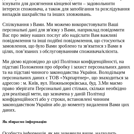
існувати для досягнення кінцевої мети – задовольнити
інтереси споживача, а також для запобігання та розслідування
випадків шахрайства та інших зловживань.
Спілкування з Вами. Ми можемо використовувати Ваші
персональні дані для зв'язку з Вами, наприклад повідомити
Вас про зміну наших послуг або надіслати Вам важливі
повідомлення та інші подібні повідомлення, що стосуються
замовлення, що було Вами зроблено та зв'язатися з Вами в
цілях, пов’язаних з обслуговуванням споживача/клієнта.
Ми діємо відповідно до цієї Політики конфіденційності, на
підставі Положення про обробку і захист персональних даних
та на підставі чинного законодавства України. Володільцем
персональних даних є ТОВ «Укрпартнер», що знаходиться за
адресою : м. Київ, вул. Нижньоюркiвська, буд. 3.Ми маємо
право зберігати Персональні дані стільки, скільки необхідно
для реалізації мети, що зазначена у даній Політиці
конфіденційності або у строки, встановлені чинним
законодавством України або до моменту видалення Вами цих
даних.
Як збираємо інформацію
Особиста інформація, як ми зазначили вище, надходить