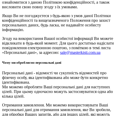
ознайомитися з даною Політикою конфіденційності, а також
висловити свою повну згоду з їх умовами.
Якщо Ви не погоджуєтеся з будь-якою з умов даної Політики
конфіденційності та вищезазначеного Положення про захист
персональних даних, будь ласка, не надавайте особисту
інформацію.
Згоду на використання Вашої особистої інформації Ви можете
відкликати в будь-який момент. Для цього достатньо надіслати
повідомлення електронною поштою, з поміткою в темі листа
«Персональні дані», за адресою:
sale@masterkisti.com.ua
Чому ми обробляємо персональні дані
Персональні дані - відомості чи сукупність відомостей про
фізичну особу, яка ідентифікована або може бути конкретно
ідентифікована.
Ми можемо обробляти Ваші персональні дані для наступних
цілей. При цьому одночасно можуть застосовуватися одна або
кілька цілей.
Отримання замовлення. Ми можемо використовувати Ваші
персональні дані для отримання замовлення, яке Ви зробили,
для обробки Ваших запитів, або для інших цілей, які можуть