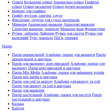
Олівці
Кольорові олівці
Акварельні олівці
Графітні
олівці
Олівці механічні
Олівці дитячі кольорові
Набори для графіки
Графіт, вугілля, сангіна, соуси
Фіксативи, грунти для сухих матеріалів
Маркери
Акварельні маркери
Акрилові маркери
Спиртові маркери, чорнило
Маркери інші
Фломастери
Ручки, лайнери
Лайнери
Ручки для скетча
Ручки для
каліграфії
Туш, чорнило
Пір`я, тримачі
Папір
Папір акварельний
Альбоми, папки для акварелі
Папір
акварельний в аркушах
Папір для малюнку, креслярський
Альбоми, папки для
малюнку
Папір креслярський в аркушах
Папір Mix Media
Альбоми, папки для змішаних технік
Папір mix media в аркушах
Папір для олії та акрилу
Альбоми для акрилу та олії
Папір для акрилу та олії в аркушах
Папір для маркерів
Папір пастельний
Альбоми, папки для пастелі
Папір
пастельний в аркушах
Калька
Картон