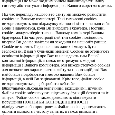
інформації і не може жодним чином налаштовувати Вашу
систему або зчитувати інформацію з Вашого жорсткого диска.
Під час перегляду нашого веб-сайту ми можемо розмістити
cookies на Вашому комп'ютері. Такі тимчасові cookies
використовують для підрахунку кількості візитів на наш сайт.
Вони видаляються, коли Ви виходите з браузера. Постійні
cookies можуть зберігатися на Вашому комп'ютері Вашим
браузером. Під час реєстрації цей тип cookies повідомляє:
вперше Ви до нас завітали чи заходили на наш сайт раніше.
Cookie не містять Персональних даних і можуть бути
заблоковані Вами у будь-який момент. Сookies не отримують
особистої інформації про Вас та не надають нам Вашої
контактної інформації, а також не отримують жодної
інформації з Вашого комп'ютера. Ми використовуємо cookies
для визначення характеристик сайту та пропозицій, які Вам
найбільше подобаються з метою надання Вам більше
інформації, в якій Ви зацікавлені. Крім того, файли cookie
використовуються, щоб зробити веб-сайт
https://masterkisti.com.ua безпечним, захищеним і зручним.
Файли cookie забезпечують підтримку функцій безпеки та їх
запуск. Файли cookie також дозволяють відстежувати
порушення ПОЛІТИКИ КОНФІДЕНЦІЙНОСТІ
відвідувачами або пристроями. Файли cookie допомагають
оцінити кількість і частоту запитів, а також виявляти і