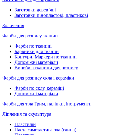
Заготовки дерев`яні
Заготовки пінопластові, пластикові
Золочення
Фарби для розпису тканин
Фарби по тканині
Барвники для тканин
Контури, Маркери по тканині
Допоміжні матеріали
Вироби з тканини для розпису
Фарби для розпису скла і кераміки
Фарби по склу, кераміці
Допоміжні матеріали
Фарби для тіла Грим, наліпки, інструменти
Ліплення та скульптура
Пластилін
Паста самозастигаюча (глина)