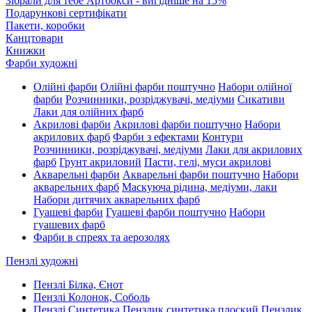
Зібрали для тебе Артбокси - вигідніше на 15%
Подарункові сертифікати
Пакети, коробки
Канцтовари
Книжки
Фарби художні
Олійні фарби
Олійні фарби поштучно
Набори олійної
фарби
Розчинники, розріджувачі, медіуми
Сикативи
Лаки для олійних фарб
Акрилові фарби
Акрилові фарби поштучно
Набори
акрилових фарб
Фарби з ефектами
Контури
Розчинники, розріджувачі, медіуми
Лаки для акрилових
фарб
Грунт акриловий
Пасти, гелі, муси акрилові
Акварельні фарби
Акварельні фарби поштучно
Набори
акварельних фарб
Маскуюча рідина, медіуми, лаки
Набори дитячих акварельних фарб
Гуашеві фарби
Гуашеві фарби поштучно
Набори
гуашевих фарб
Фарби в спреях та аерозолях
Пензлі художні
Пензлі Білка, Єнот
Пензлі Колонок, Соболь
Пензлі Синтетика
Пензлик синтетика плоский
Пензлик