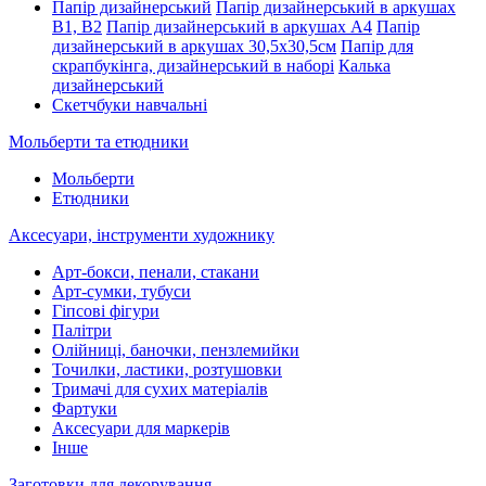
Папір дизайнерський
Папір дизайнерський в аркушах
В1, В2
Папір дизайнерський в аркушах А4
Папір
дизайнерський в аркушах 30,5х30,5см
Папір для
скрапбукінга, дизайнерський в наборі
Калька
дизайнерський
Скетчбуки навчальні
Мольберти та етюдники
Мольберти
Етюдники
Аксесуари, інструменти художнику
Арт-бокси, пенали, стакани
Арт-сумки, тубуси
Гіпсові фігури
Палітри
Олійниці, баночки, пензлемийки
Точилки, ластики, розтушовки
Тримачі для сухих матеріалів
Фартуки
Аксесуари для маркерів
Інше
Заготовки для декорування