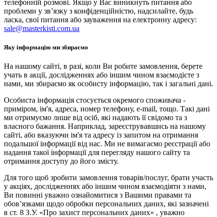
телефонній розмові. Якщо у Вас виникнуть питання або
проблеми у зв’язку з конфіденційністю, надсилайте, будь
ласка, свої питання або зауваження на електронну адресу:
sale@masterkisti.com.ua
Яку інформацію ми збираємо
На нашому сайті, в разі, коли Ви робите замовлення, берете
учать в акції, дослідженнях або іншим чином взаємодієте з
нами, ми збираємо як особисту інформацію, так і загальні дані.
Особиста інформація стосується окремого споживача -
приміром, ім'я, адреса, номер телефону, e-mail, тощо. Такі дані
ми отримуємо лише від осіб, які надають її свідомо та з
власного бажання. Наприклад, зареєструвавшись на нашому
сайті, або вказуючи ім'я та адресу із запитом на отримання
подальшої інформації від нас. Ми не вимагаємо реєстрації або
надання такої інформації для перегляду нашого сайту та
отримання доступу до його змісту.
Для того щоб зробити замовлення товарів/послуг, брати участь
у акціях, дослідженнях або іншим чином взаємодіяти з нами,
Ви повинні уважно ознайомитися з Вашими правами та
обов’язками щодо обробки персональних даних, які зазначені
в ст. 8 З.У. «Про захист персональних даних» , уважно