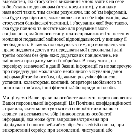
відомостей, які стосуються виконання мною взятих на себе
зобов’язань по договорам (в т.ч. кредитним), у випадку
наявності таких, тим самим розуміючи, що об’єм інформації,
яка буде перевірятися, може включати в себе інформацію, яка
стосується банківської таємниці, і з’ясування якої буде такою,
яка буде повною та достатньою для розуміння мого
соціального, майнового стану, платоспроможності та несення
можливої подальшої майнової відповідальності, у випадку її
необхідності. Я також погоджуюсь з тим, що володілець має
право надавати доступ та передавати мої персональні дані
третім особам без будь-яких додаткових повідомлень, не
змінюючи при цьому мети їх обробки. В тому числі, на
перевірку зазначеної в даній Заявці інформації та не заперечую
про передачу для можливого необхідного з'ясування даної
інформації третім особам, під якими розумію: фінансові
установи, колекторські компанії, оператори мобільного та
поштового зв’язку, інші фізичні та/або юридичні особи.
Ми цінуємо Ваше право на особисте життя та нерозголошення
Вашої персональної інформації. Ця Політика конфіденційності
- правило, яким користуються всі співробітники нашого
сервісу, та регламентує збір і використання особистої
інформації, яка може бути запрошена/отримана при
відвідуванні нашого веб-сайту https://masterkisti.com.ua, при
використанні сервісу, при замовленні, листуванні або