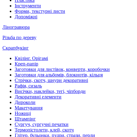
Пластика
Інструменти
Форми, текстурні листи
Допоміжні
Ліногравюра
Різьба по дереву
Скрапбукінг
Квілінг. Орігамі
Креп-папір
Заготовки для листівок, конверти, коробочки
Заготовки для альбомів, блокнотів, кільця
Стрічки, скотч, шнури декоративні
Рафія, сизаль
Висічки, наклейки, тегі, чіпборди
Декоративні елементи
Дироколи
Макетування
Ножиці
Штампінг
Сургуч, сургучні печатки
Термопістолети, клей, скотч
Глітер, бульонки, пудри, стрази, перли