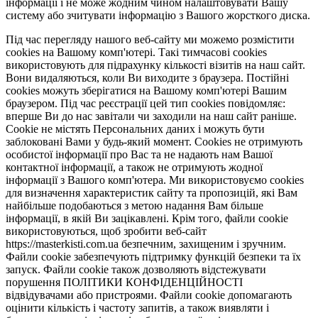
інформації і не може жодним чином налаштовувати Вашу
систему або зчитувати інформацію з Вашого жорсткого диска.
Під час перегляду нашого веб-сайту ми можемо розмістити
cookies на Вашому комп'ютері. Такі тимчасові cookies
використовують для підрахунку кількості візитів на наш сайт.
Вони видаляються, коли Ви виходите з браузера. Постійні
cookies можуть зберігатися на Вашому комп'ютері Вашим
браузером. Під час реєстрації цей тип cookies повідомляє:
вперше Ви до нас завітали чи заходили на наш сайт раніше.
Cookie не містять Персональних даних і можуть бути
заблоковані Вами у будь-який момент. Сookies не отримують
особистої інформації про Вас та не надають нам Вашої
контактної інформації, а також не отримують жодної
інформації з Вашого комп'ютера. Ми використовуємо cookies
для визначення характеристик сайту та пропозицій, які Вам
найбільше подобаються з метою надання Вам більше
інформації, в якій Ви зацікавлені. Крім того, файли cookie
використовуються, щоб зробити веб-сайт
https://masterkisti.com.ua безпечним, захищеним і зручним.
Файли cookie забезпечують підтримку функцій безпеки та їх
запуск. Файли cookie також дозволяють відстежувати
порушення ПОЛІТИКИ КОНФІДЕНЦІЙНОСТІ
відвідувачами або пристроями. Файли cookie допомагають
оцінити кількість і частоту запитів, а також виявляти і