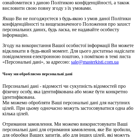
ознайомитися з даною Політикою конфіденційності, а також
висловити свою повну згоду з їх умовами.
Якщо Ви не погоджуєтеся з будь-якою з умов даної Політики
конфіденційності та вищезазначеного Положення про захист
персональних даних, будь ласка, не надавайте особисту
інформацію.
Згоду на використання Вашої особистої інформації Ви можете
відкликати в будь-який момент. Для цього достатньо надіслати
повідомлення електронною поштою, з поміткою в темі листа
«Персональні дані», за адресою:
sale@masterkisti.com.ua
Чому ми обробляємо персональні дані
Персональні дані - відомості чи сукупність відомостей про
фізичну особу, яка ідентифікована або може бути конкретно
ідентифікована.
Ми можемо обробляти Ваші персональні дані для наступних
цілей. При цьому одночасно можуть застосовуватися одна або
кілька цілей.
Отримання замовлення. Ми можемо використовувати Ваші
персональні дані для отримання замовлення, яке Ви зробили,
для обробки Ваших запитів, або для інших цілей, які можуть