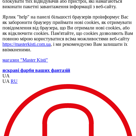
блокувати тих відвідувачів або пристрої, які намагаються
виконати пакетні завантаження інформації з веб-сайту.
Ярлик "help" на панелі більшості браузерів проінформує Вас
як заборонити браузеру приймати нові cookies, як отримувати
повідомлення від браузера, що Ви отримали нові cookies, або
як відключити cookies. Пам'ятайте, що cookies дозволяють Вам
повною мірою користуватися всіма можливостями веб-сайту
https://masterkisti.com.ua
, і ми рекомендуємо Вам залишати їх
ввімкненими.
магазин "Master Kisti"
яскраві фарби ваших фантазій
UA
UA
RU