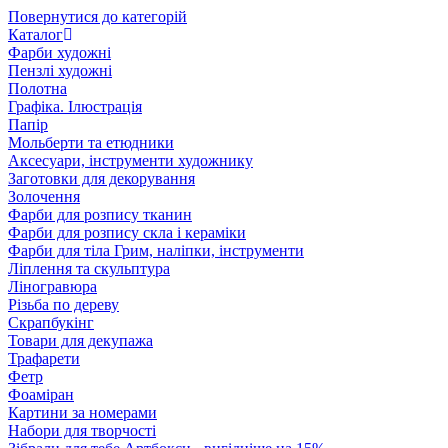
Повернутися до категорій
Каталог
Фарби художні
Пензлі художні
Полотна
Графіка. Ілюстрація
Папір
Мольберти та етюдники
Аксесуари, інструменти художнику
Заготовки для декорування
Золочення
Фарби для розпису тканин
Фарби для розпису скла і кераміки
Фарби для тіла Грим, наліпки, інструменти
Ліплення та скульптура
Ліногравюра
Різьба по дереву
Скрапбукінг
Товари для декупажа
Трафарети
Фетр
Фоаміран
Картини за номерами
Набори для творчості