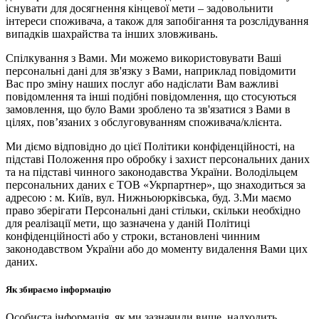
існувати для досягнення кінцевої мети – задовольнити
інтереси споживача, а також для запобігання та розслідування
випадків шахрайства та інших зловживань.
Спілкування з Вами. Ми можемо використовувати Ваші
персональні дані для зв'язку з Вами, наприклад повідомити
Вас про зміну наших послуг або надіслати Вам важливі
повідомлення та інші подібні повідомлення, що стосуються
замовлення, що було Вами зроблено та зв'язатися з Вами в
цілях, пов’язаних з обслуговуванням споживача/клієнта.
Ми діємо відповідно до цієї Політики конфіденційності, на
підставі Положення про обробку і захист персональних даних
та на підставі чинного законодавства України. Володільцем
персональних даних є ТОВ «Укрпартнер», що знаходиться за
адресою : м. Київ, вул. Нижньоюркiвська, буд. 3.Ми маємо
право зберігати Персональні дані стільки, скільки необхідно
для реалізації мети, що зазначена у даній Політиці
конфіденційності або у строки, встановлені чинним
законодавством України або до моменту видалення Вами цих
даних.
Як збираємо інформацію
Особиста інформація, як ми зазначили вище, надходить