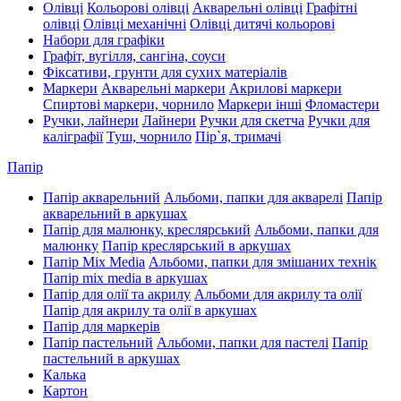
Олівці
Кольорові олівці
Акварельні олівці
Графітні
олівці
Олівці механічні
Олівці дитячі кольорові
Набори для графіки
Графіт, вугілля, сангіна, соуси
Фіксативи, грунти для сухих матеріалів
Маркери
Акварельні маркери
Акрилові маркери
Спиртові маркери, чорнило
Маркери інші
Фломастери
Ручки, лайнери
Лайнери
Ручки для скетча
Ручки для
каліграфії
Туш, чорнило
Пір`я, тримачі
Папір
Папір акварельний
Альбоми, папки для акварелі
Папір
акварельний в аркушах
Папір для малюнку, креслярський
Альбоми, папки для
малюнку
Папір креслярський в аркушах
Папір Mix Media
Альбоми, папки для змішаних технік
Папір mix media в аркушах
Папір для олії та акрилу
Альбоми для акрилу та олії
Папір для акрилу та олії в аркушах
Папір для маркерів
Папір пастельний
Альбоми, папки для пастелі
Папір
пастельний в аркушах
Калька
Картон