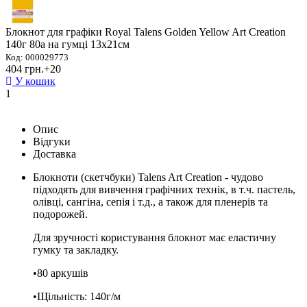
Блокнот для графіки Royal Talens Golden Yellow Art Creation
140г 80а на гумці 13х21см
Код: 000029773
404 грн.
+20
У кошик
1
Опис
Відгуки
Доставка
Блокноти (скетчбуки) Talens Art Creation - чудово
підходять для вивчення графічних технік, в т.ч. пастель,
олівці, сангіна, сепія і т.д., а також для пленерів та
подорожей.
Для зручності користування блокнот має еластичну
гумку та закладку.
•80 аркушів
•Щільність: 140г/м