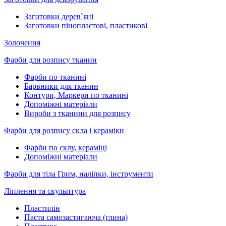
Заготовки дерев`яні
Заготовки пінопластові, пластикові
Золочення
Фарби для розпису тканин
Фарби по тканині
Барвники для тканин
Контури, Маркери по тканині
Допоміжні матеріали
Вироби з тканини для розпису
Фарби для розпису скла і кераміки
Фарби по склу, кераміці
Допоміжні матеріали
Фарби для тіла Грим, наліпки, інструменти
Ліплення та скульптура
Пластилін
Паста самозастигаюча (глина)