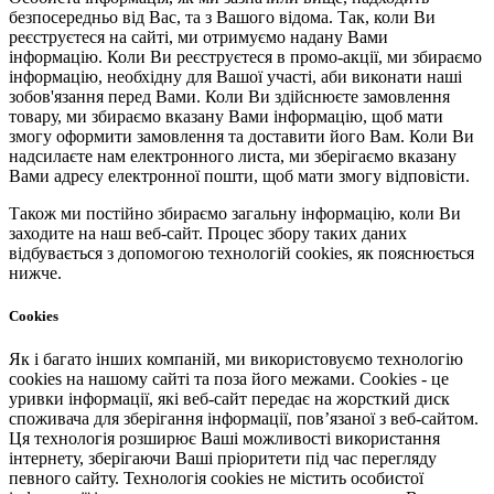
безпосередньо від Вас, та з Вашого відома. Так, коли Ви
реєструєтеся на сайті, ми отримуємо надану Вами
інформацію. Коли Ви реєструєтеся в промо-акції, ми збираємо
інформацію, необхідну для Вашої участі, аби виконати наші
зобов'язання перед Вами. Коли Ви здійснюєте замовлення
товару, ми збираємо вказану Вами інформацію, щоб мати
змогу оформити замовлення та доставити його Вам. Коли Ви
надсилаєте нам електронного листа, ми зберігаємо вказану
Вами адресу електронної пошти, щоб мати змогу відповісти.
Також ми постійно збираємо загальну інформацію, коли Ви
заходите на наш веб-сайт. Процес збору таких даних
відбувається з допомогою технологій cookies, як пояснюється
нижче.
Cookies
Як і багато інших компаній, ми використовуємо технологію
cookies на нашому сайті та поза його межами. Cookies - це
уривки інформації, які веб-сайт передає на жорсткий диск
споживача для зберігання інформації, пов’язаної з веб-сайтом.
Ця технологія розширює Ваші можливості використання
інтернету, зберігаючи Ваші пріоритети під час перегляду
певного сайту. Технологія cookies не містить особистої