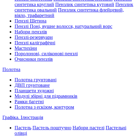
синтетика круглий
Пензлик синтетика кутовий
Пензлик
синтетика овальний
Пензлик синтетика флейцевий,
віяло, трафаретний
Пензлі Щетина
Пензлі Поні, вушне волосся, натуральний ворс
Набори пензлів
Пензлі-резервуари
Пензлі каліграфічні
Мастихіни
Поролонові, силіконові пензлі
Очисники пензлів
Полотна
Полотна грунтовані
ДВП грунтоване
Планшети художні
Модулі збірні для підрамників
Рамки багетні
Полотна з ескізом, контуром
Графіка. Ілюстрація
Пастель
Пастель поштучно
Набори пастелі
Пастельні
олівці