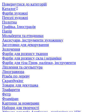
Повернутися до категорій
Каталог
Фарби художні
Пензлі художні
Полотна
Графіка. Ілюстрація
Папір
Мольберти та етюдники
Аксесуари, інструменти художнику
Заготовки для декорування
Золочення
Фарби для розпису тканин
Фарби для розпису скла і кераміки
Фарби для тіла Грим, наліпки, інструменти
Ліплення та скульптура
Ліногравюра
Різьба по дереву
Скрапбукінг
Товари для декупажа
Трафарети
Фетр
Фоаміран
Картини за номерами
Набори для творчості