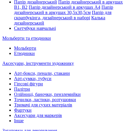
Папір дизайнерський
Папір дизайнерський в аркушах
В1, В2
Папір дизайнерський в аркушах А4
Папір
дизайнерський в аркушах 30,5х30,5см
Папір для
скрапбукінга, дизайнерський в наборі
Калька
дизайнерський
Скетчбуки навчальні
Мольберти та етюдники
Мольберти
Етюдники
Аксесуари, інструменти художнику
Арт-бокси, пенали, стакани
Арт-сумки, тубуси
Гіпсові фігури
Палітри
Олійниці, баночки, пензлемийки
Точилки, ластики, розтушовки
Тримачі для сухих матеріалів
Фартуки
Аксесуари для маркерів
Інше
Заготовки для декорування