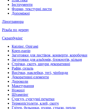
Пластика
Інструменти
Форми, текстурні листи
Допоміжні
Ліногравюра
Різьба по дереву
Скрапбукінг
Квілінг. Орігамі
Креп-папір
Заготовки для листівок, конверти, коробочки
Заготовки для альбомів, блокнотів, кільця
Стрічки, скотч, шнури декоративні
Рафія, сизаль
Висічки, наклейки, тегі, чіпборди
Декоративні елементи
Дироколи
Макетування
Ножиці
Штампінг
Сургуч, сургучні печатки
Термопістолети, клей, скотч
Глітер, бульонки, пудри, стрази, перли