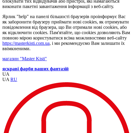
блокувати тих відвідувачів або пристрої, які намагаються
виконати пакетні завантаження інформації з веб-сайту.
Ярлик "help" на панелі більшості браузерів проінформує Вас
як заборонити браузеру приймати нові cookies, як отримувати
повідомлення від браузера, що Ви отримали нові cookies, або
як відключити cookies. Пам'ятайте, що cookies дозволяють Вам
повною мірою користуватися всіма можливостями веб-сайту
https://masterkisti.com.ua
, і ми рекомендуємо Вам залишати їх
ввімкненими.
магазин "Master Kisti"
яскраві фарби ваших фантазій
UA
UA
RU