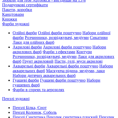
Зібрали для тебе Артбокси - вигідніше на 15%
Подарункові сертифікати
Пакети, коробки
Канцтовари
Книжки
Фарби художні
Олійні фарби
Олійні фарби поштучно
Набори олійної
фарби
Розчинники, розріджувачі, медіуми
Сикативи
Лаки для олійних фарб
Акрилові фарби
Акрилові фарби поштучно
Набори
акрилових фарб
Фарби з ефектами
Контури
Розчинники, розріджувачі, медіуми
Лаки для акрилових
фарб
Грунт акриловий
Пасти, гелі, муси акрилові
Акварельні фарби
Акварельні фарби поштучно
Набори
акварельних фарб
Маскуюча рідина, медіуми, лаки
Набори дитячих акварельних фарб
Гуашеві фарби
Гуашеві фарби поштучно
Набори
гуашевих фарб
Фарби в спреях та аерозолях
Пензлі художні
Пензлі Білка, Єнот
Пензлі Колонок, Соболь
Пензлі Синтетика
Пензлик синтетика плоский
Пензлик