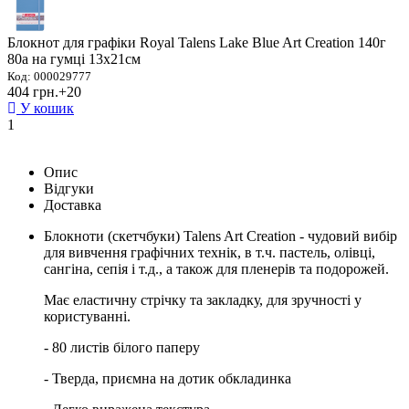
Блокнот для графіки Royal Talens Lake Blue Art Creation 140г
80а на гумці 13х21см
Код: 000029777
404 грн.
+20
У кошик
1
Опис
Відгуки
Доставка
Блокноти (скетчбуки) Talens Art Creation - чудовий вибiр
для вивчення графічних технік, в т.ч. пастель, олівці,
сангіна, сепія і т.д., а також для пленерів та подорожей.
Має еластичну стрічку та закладку, для зручності у
користуванні.
- 80 листів білого паперу
- Тверда, приємна на дотик обкладинка