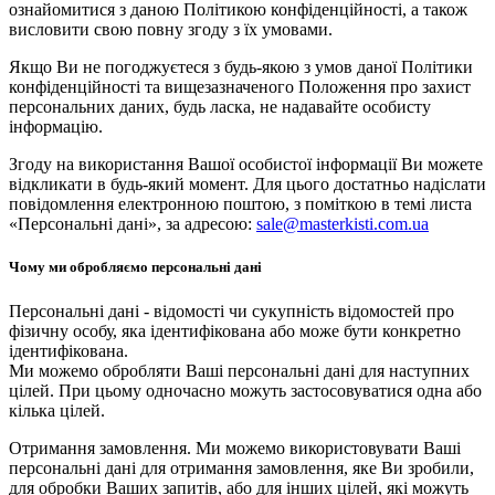
ознайомитися з даною Політикою конфіденційності, а також
висловити свою повну згоду з їх умовами.
Якщо Ви не погоджуєтеся з будь-якою з умов даної Політики
конфіденційності та вищезазначеного Положення про захист
персональних даних, будь ласка, не надавайте особисту
інформацію.
Згоду на використання Вашої особистої інформації Ви можете
відкликати в будь-який момент. Для цього достатньо надіслати
повідомлення електронною поштою, з поміткою в темі листа
«Персональні дані», за адресою:
sale@masterkisti.com.ua
Чому ми обробляємо персональні дані
Персональні дані - відомості чи сукупність відомостей про
фізичну особу, яка ідентифікована або може бути конкретно
ідентифікована.
Ми можемо обробляти Ваші персональні дані для наступних
цілей. При цьому одночасно можуть застосовуватися одна або
кілька цілей.
Отримання замовлення. Ми можемо використовувати Ваші
персональні дані для отримання замовлення, яке Ви зробили,
для обробки Ваших запитів, або для інших цілей, які можуть