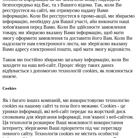
безпосередньо від Вас, та з Вашого відома. Так, коли Ви
реєструєтеся на сайті, ми отримуємо надану Вами
інформацію. Коли Ви реєструєтеся в промо-акції, ми збираємо
інформацію, необхідну для Вашої участі, аби виконати наші
зобов'язання перед Вами. Коли Ви здійснюєте замовлення
товару, ми збираємо вказану Вами інформацію, щоб мати
змогу оформити замовлення та доставити його Вам. Коли Ви
надсилаєте нам електронного листа, ми зберігаємо вказану
Вами адресу електронної пошти, щоб мати змогу відповісти.
Також ми постійно збираємо загальну інформацію, коли Ви
заходите на наш веб-сайт. Процес збору таких даних
відбувається з допомогою технологій cookies, як пояснюється
нижче.
Cookies
Як і багато інших компаній, ми використовуємо технологію
cookies на нашому сайті та поза його межами. Cookies - це
уривки інформації, які веб-сайт передає на жорсткий диск
споживача для зберігання інформації, пов’язаної з веб-сайтом.
Ця технологія розширює Ваші можливості використання
інтернету, зберігаючи Ваші пріоритети під час перегляду
певного сайту. Технологія cookies не містить особистої