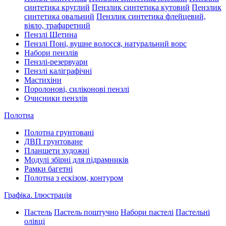
синтетика круглий
Пензлик синтетика кутовий
Пензлик
синтетика овальний
Пензлик синтетика флейцевий,
віяло, трафаретний
Пензлі Щетина
Пензлі Поні, вушне волосся, натуральний ворс
Набори пензлів
Пензлі-резервуари
Пензлі каліграфічні
Мастихіни
Поролонові, силіконові пензлі
Очисники пензлів
Полотна
Полотна грунтовані
ДВП грунтоване
Планшети художні
Модулі збірні для підрамників
Рамки багетні
Полотна з ескізом, контуром
Графіка. Ілюстрація
Пастель
Пастель поштучно
Набори пастелі
Пастельні
олівці