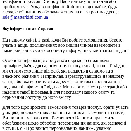
телефонній розмові. Якщо у Вас виникнуть питання або
проблеми у зв’язку з конфіденційністю, надсилайте, будь
ласка, свої питання або зауваження на електронну адресу:
sale@masterkisti.com.ua
Яку інформацію ми збираємо
На нашому сайті, в разі, коли Ви робите замовлення, берете
учать в акції, дослідженнях або іншим чином взаємодієте з
нами, ми збираємо як особисту інформацію, так і загальні дані.
Особиста інформація стосується окремого споживача -
приміром, ім'я, адреса, номер телефону, e-mail, тощо. Такі дані
ми отримуємо лише від осіб, які надають її свідомо та з
власного бажання. Наприклад, зареєструвавшись на нашому
сайті, або вказуючи ім'я та адресу із запитом на отримання
подальшої інформації від нас. Ми не вимагаємо реєстрації або
надання такої інформації для перегляду нашого сайту та
отримання доступу до його змісту.
Для того щоб зробити замовлення товарів/послуг, брати участь
у акціях, дослідженнях або іншим чином взаємодіяти з нами,
Ви повинні уважно ознайомитися з Вашими правами та
обов’язками щодо обробки персональних даних, які зазначені
в ст. 8 З.У. «Про захист персональних даних» , уважно