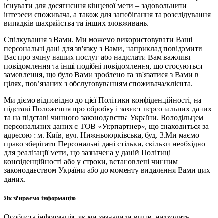
існувати для досягнення кінцевої мети – задовольнити
інтереси споживача, а також для запобігання та розслідування
випадків шахрайства та інших зловживань.
Спілкування з Вами. Ми можемо використовувати Ваші
персональні дані для зв'язку з Вами, наприклад повідомити
Вас про зміну наших послуг або надіслати Вам важливі
повідомлення та інші подібні повідомлення, що стосуються
замовлення, що було Вами зроблено та зв'язатися з Вами в
цілях, пов’язаних з обслуговуванням споживача/клієнта.
Ми діємо відповідно до цієї Політики конфіденційності, на
підставі Положення про обробку і захист персональних даних
та на підставі чинного законодавства України. Володільцем
персональних даних є ТОВ «Укрпартнер», що знаходиться за
адресою : м. Київ, вул. Нижньоюркiвська, буд. 3.Ми маємо
право зберігати Персональні дані стільки, скільки необхідно
для реалізації мети, що зазначена у даній Політиці
конфіденційності або у строки, встановлені чинним
законодавством України або до моменту видалення Вами цих
даних.
Як збираємо інформацію
Особиста інформація, як ми зазначили вище, надходить