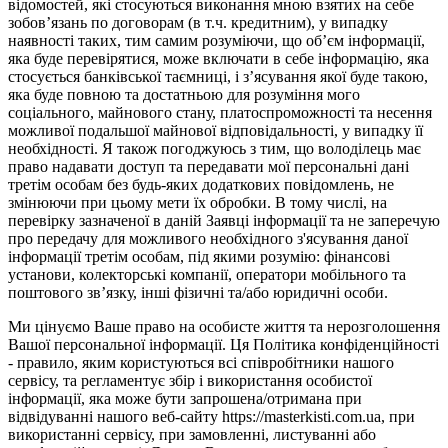
відомостей, які стосуються виконання мною взятих на себе
зобов’язань по договорам (в т.ч. кредитним), у випадку
наявності таких, тим самим розуміючи, що об’єм інформації,
яка буде перевірятися, може включати в себе інформацію, яка
стосується банківської таємниці, і з’ясування якої буде такою,
яка буде повною та достатньою для розуміння мого
соціального, майнового стану, платоспроможності та несення
можливої подальшої майнової відповідальності, у випадку її
необхідності. Я також погоджуюсь з тим, що володілець має
право надавати доступ та передавати мої персональні дані
третім особам без будь-яких додаткових повідомлень, не
змінюючи при цьому мети їх обробки. В тому числі, на
перевірку зазначеної в даній Заявці інформації та не заперечую
про передачу для можливого необхідного з'ясування даної
інформації третім особам, під якими розумію: фінансові
установи, колекторські компанії, оператори мобільного та
поштового зв’язку, інші фізичні та/або юридичні особи.
Ми цінуємо Ваше право на особисте життя та нерозголошення
Вашої персональної інформації. Ця Політика конфіденційності
- правило, яким користуються всі співробітники нашого
сервісу, та регламентує збір і використання особистої
інформації, яка може бути запрошена/отримана при
відвідуванні нашого веб-сайту https://masterkisti.com.ua, при
використанні сервісу, при замовленні, листуванні або