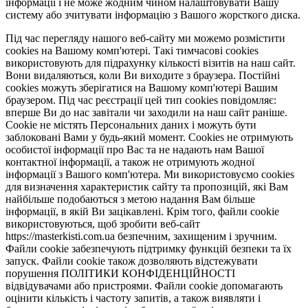
інформації і не може жодним чином налаштовувати Вашу
систему або зчитувати інформацію з Вашого жорсткого диска.
Під час перегляду нашого веб-сайту ми можемо розмістити
cookies на Вашому комп'ютері. Такі тимчасові cookies
використовують для підрахунку кількості візитів на наш сайт.
Вони видаляються, коли Ви виходите з браузера. Постійні
cookies можуть зберігатися на Вашому комп'ютері Вашим
браузером. Під час реєстрації цей тип cookies повідомляє:
вперше Ви до нас завітали чи заходили на наш сайт раніше.
Cookie не містять Персональних даних і можуть бути
заблоковані Вами у будь-який момент. Сookies не отримують
особистої інформації про Вас та не надають нам Вашої
контактної інформації, а також не отримують жодної
інформації з Вашого комп'ютера. Ми використовуємо cookies
для визначення характеристик сайту та пропозицій, які Вам
найбільше подобаються з метою надання Вам більше
інформації, в якій Ви зацікавлені. Крім того, файли cookie
використовуються, щоб зробити веб-сайт
https://masterkisti.com.ua безпечним, захищеним і зручним.
Файли cookie забезпечують підтримку функцій безпеки та їх
запуск. Файли cookie також дозволяють відстежувати
порушення ПОЛІТИКИ КОНФІДЕНЦІЙНОСТІ
відвідувачами або пристроями. Файли cookie допомагають
оцінити кількість і частоту запитів, а також виявляти і