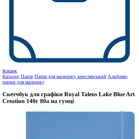
Кошик
Каталог
Папір
Папір для малюнку, креслярський
Альбоми,
папки для малюнку
Скетчбук для графіки Royal Talens Lake Blue Art
Creation 140г 80а на гумці