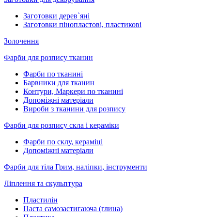
Заготовки дерев`яні
Заготовки пінопластові, пластикові
Золочення
Фарби для розпису тканин
Фарби по тканині
Барвники для тканин
Контури, Маркери по тканині
Допоміжні матеріали
Вироби з тканини для розпису
Фарби для розпису скла і кераміки
Фарби по склу, кераміці
Допоміжні матеріали
Фарби для тіла Грим, наліпки, інструменти
Ліплення та скульптура
Пластилін
Паста самозастигаюча (глина)