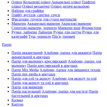
Олівці
Кольорові олівці
Акварельні олівці
Графітні
олівці
Олівці механічні
Олівці дитячі кольорові
Набори для графіки
Графіт, вугілля, сангіна, соуси
Фіксативи, грунти для сухих матеріалів
Маркери
Акварельні маркери
Акрилові маркери
Спиртові маркери, чорнило
Маркери інші
Фломастери
Ручки, лайнери
Лайнери
Ручки для скетча
Ручки для
каліграфії
Туш, чорнило
Пір`я, тримачі
Папір
Папір акварельний
Альбоми, папки для акварелі
Папір
акварельний в аркушах
Папір для малюнку, креслярський
Альбоми, папки для
малюнку
Папір креслярський в аркушах
Папір Mix Media
Альбоми, папки для змішаних технік
Папір mix media в аркушах
Папір для олії та акрилу
Альбоми для акрилу та олії
Папір для акрилу та олії в аркушах
Папір для маркерів
Папір пастельний
Альбоми, папки для пастелі
Папір
пастельний в аркушах
Калька
Картон