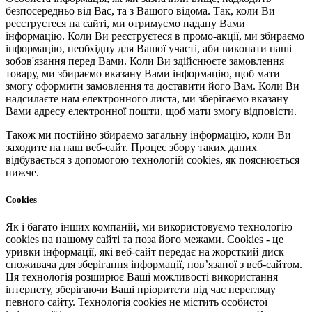
безпосередньо від Вас, та з Вашого відома. Так, коли Ви
реєструєтеся на сайті, ми отримуємо надану Вами
інформацію. Коли Ви реєструєтеся в промо-акції, ми збираємо
інформацію, необхідну для Вашої участі, аби виконати наші
зобов'язання перед Вами. Коли Ви здійснюєте замовлення
товару, ми збираємо вказану Вами інформацію, щоб мати
змогу оформити замовлення та доставити його Вам. Коли Ви
надсилаєте нам електронного листа, ми зберігаємо вказану
Вами адресу електронної пошти, щоб мати змогу відповісти.
Також ми постійно збираємо загальну інформацію, коли Ви
заходите на наш веб-сайт. Процес збору таких даних
відбувається з допомогою технологій cookies, як пояснюється
нижче.
Cookies
Як і багато інших компаній, ми використовуємо технологію
cookies на нашому сайті та поза його межами. Cookies - це
уривки інформації, які веб-сайт передає на жорсткий диск
споживача для зберігання інформації, пов’язаної з веб-сайтом.
Ця технологія розширює Ваші можливості використання
інтернету, зберігаючи Ваші пріоритети під час перегляду
певного сайту. Технологія cookies не містить особистої