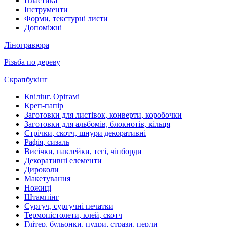
Пластика
Інструменти
Форми, текстурні листи
Допоміжні
Ліногравюра
Різьба по дереву
Скрапбукінг
Квілінг. Орігамі
Креп-папір
Заготовки для листівок, конверти, коробочки
Заготовки для альбомів, блокнотів, кільця
Стрічки, скотч, шнури декоративні
Рафія, сизаль
Висічки, наклейки, тегі, чіпборди
Декоративні елементи
Дироколи
Макетування
Ножиці
Штампінг
Сургуч, сургучні печатки
Термопістолети, клей, скотч
Глітер, бульонки, пудри, стрази, перли