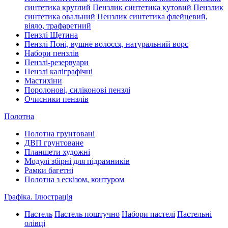
синтетика круглий
Пензлик синтетика кутовий
Пензлик
синтетика овальний
Пензлик синтетика флейцевий,
віяло, трафаретний
Пензлі Щетина
Пензлі Поні, вушне волосся, натуральний ворс
Набори пензлів
Пензлі-резервуари
Пензлі каліграфічні
Мастихіни
Поролонові, силіконові пензлі
Очисники пензлів
Полотна
Полотна грунтовані
ДВП грунтоване
Планшети художні
Модулі збірні для підрамників
Рамки багетні
Полотна з ескізом, контуром
Графіка. Ілюстрація
Пастель
Пастель поштучно
Набори пастелі
Пастельні
олівці