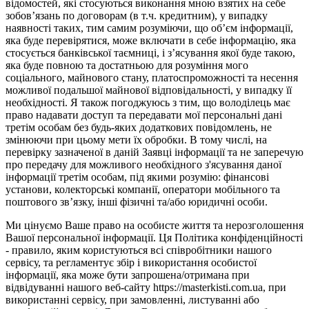
відомостей, які стосуються виконання мною взятих на себе
зобов’язань по договорам (в т.ч. кредитним), у випадку
наявності таких, тим самим розуміючи, що об’єм інформації,
яка буде перевірятися, може включати в себе інформацію, яка
стосується банківської таємниці, і з’ясування якої буде такою,
яка буде повною та достатньою для розуміння мого
соціального, майнового стану, платоспроможності та несення
можливої подальшої майнової відповідальності, у випадку її
необхідності. Я також погоджуюсь з тим, що володілець має
право надавати доступ та передавати мої персональні дані
третім особам без будь-яких додаткових повідомлень, не
змінюючи при цьому мети їх обробки. В тому числі, на
перевірку зазначеної в даній Заявці інформації та не заперечую
про передачу для можливого необхідного з'ясування даної
інформації третім особам, під якими розумію: фінансові
установи, колекторські компанії, оператори мобільного та
поштового зв’язку, інші фізичні та/або юридичні особи.
Ми цінуємо Ваше право на особисте життя та нерозголошення
Вашої персональної інформації. Ця Політика конфіденційності
- правило, яким користуються всі співробітники нашого
сервісу, та регламентує збір і використання особистої
інформації, яка може бути запрошена/отримана при
відвідуванні нашого веб-сайту https://masterkisti.com.ua, при
використанні сервісу, при замовленні, листуванні або