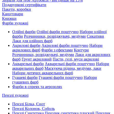
Зібрали для тебе Артбокси - вигідніше на 15%
Подарункові сертифікати
Пакети, коробки
Канцтовари
Книжки
Фарби художні
Олійні фарби
Олійні фарби поштучно
Набори олійної
фарби
Розчинники, розріджувачі, медіуми
Сикативи
Лаки для олійних фарб
Акрилові фарби
Акрилові фарби поштучно
Набори
акрилових фарб
Фарби з ефектами
Контури
Розчинники, розріджувачі, медіуми
Лаки для акрилових
фарб
Грунт акриловий
Пасти, гелі, муси акрилові
Акварельні фарби
Акварельні фарби поштучно
Набори
акварельних фарб
Маскуюча рідина, медіуми, лаки
Набори дитячих акварельних фарб
Гуашеві фарби
Гуашеві фарби поштучно
Набори
гуашевих фарб
Фарби в спреях та аерозолях
Пензлі художні
Пензлі Білка, Єнот
Пензлі Колонок, Соболь
Пензлі Синтетика
Пензлик синтетика плоский
Пензлик