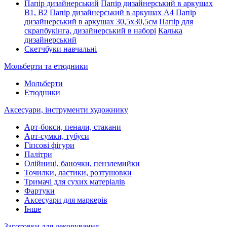
Папір дизайнерський
Папір дизайнерський в аркушах
В1, В2
Папір дизайнерський в аркушах А4
Папір
дизайнерський в аркушах 30,5х30,5см
Папір для
скрапбукінга, дизайнерський в наборі
Калька
дизайнерський
Скетчбуки навчальні
Мольберти та етюдники
Мольберти
Етюдники
Аксесуари, інструменти художнику
Арт-бокси, пенали, стакани
Арт-сумки, тубуси
Гіпсові фігури
Палітри
Олійниці, баночки, пензлемийки
Точилки, ластики, розтушовки
Тримачі для сухих матеріалів
Фартуки
Аксесуари для маркерів
Інше
Заготовки для декорування