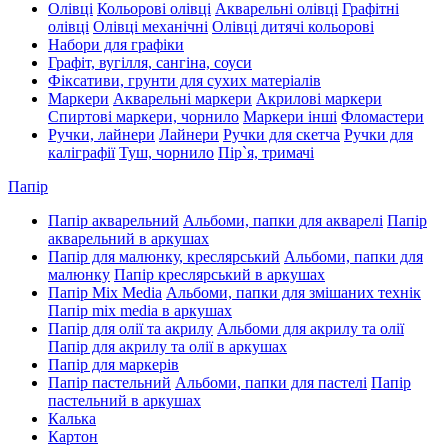
Олівці
Кольорові олівці
Акварельні олівці
Графітні
олівці
Олівці механічні
Олівці дитячі кольорові
Набори для графіки
Графіт, вугілля, сангіна, соуси
Фіксативи, грунти для сухих матеріалів
Маркери
Акварельні маркери
Акрилові маркери
Спиртові маркери, чорнило
Маркери інші
Фломастери
Ручки, лайнери
Лайнери
Ручки для скетча
Ручки для
каліграфії
Туш, чорнило
Пір`я, тримачі
Папір
Папір акварельний
Альбоми, папки для акварелі
Папір
акварельний в аркушах
Папір для малюнку, креслярський
Альбоми, папки для
малюнку
Папір креслярський в аркушах
Папір Mix Media
Альбоми, папки для змішаних технік
Папір mix media в аркушах
Папір для олії та акрилу
Альбоми для акрилу та олії
Папір для акрилу та олії в аркушах
Папір для маркерів
Папір пастельний
Альбоми, папки для пастелі
Папір
пастельний в аркушах
Калька
Картон