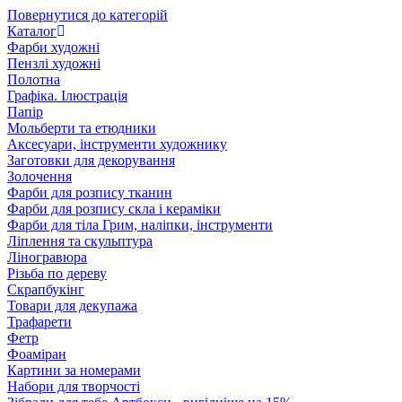
Повернутися до категорій
Каталог
Фарби художні
Пензлі художні
Полотна
Графіка. Ілюстрація
Папір
Мольберти та етюдники
Аксесуари, інструменти художнику
Заготовки для декорування
Золочення
Фарби для розпису тканин
Фарби для розпису скла і кераміки
Фарби для тіла Грим, наліпки, інструменти
Ліплення та скульптура
Ліногравюра
Різьба по дереву
Скрапбукінг
Товари для декупажа
Трафарети
Фетр
Фоаміран
Картини за номерами
Набори для творчості