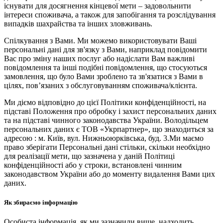
існувати для досягнення кінцевої мети – задовольнити
інтереси споживача, а також для запобігання та розслідування
випадків шахрайства та інших зловживань.
Спілкування з Вами. Ми можемо використовувати Ваші
персональні дані для зв'язку з Вами, наприклад повідомити
Вас про зміну наших послуг або надіслати Вам важливі
повідомлення та інші подібні повідомлення, що стосуються
замовлення, що було Вами зроблено та зв'язатися з Вами в
цілях, пов’язаних з обслуговуванням споживача/клієнта.
Ми діємо відповідно до цієї Політики конфіденційності, на
підставі Положення про обробку і захист персональних даних
та на підставі чинного законодавства України. Володільцем
персональних даних є ТОВ «Укрпартнер», що знаходиться за
адресою : м. Київ, вул. Нижньоюркiвська, буд. 3.Ми маємо
право зберігати Персональні дані стільки, скільки необхідно
для реалізації мети, що зазначена у даній Політиці
конфіденційності або у строки, встановлені чинним
законодавством України або до моменту видалення Вами цих
даних.
Як збираємо інформацію
Особиста інформація, як ми зазначили вище, надходить