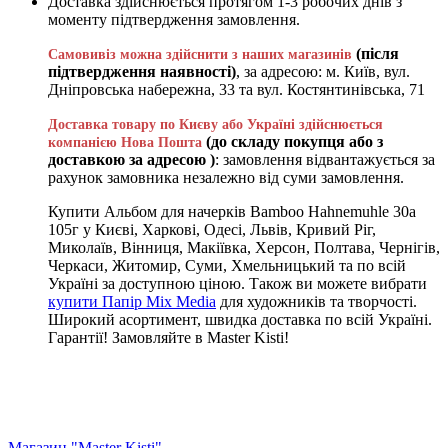
Доставка здійснюється протягом 1-3 робочих днів з
моменту підтвердження замовлення.
(після
Самовивіз можна здійснити з наших магазинів
підтвердження наявності)
, за адресою: м. Київ, вул.
Дніпровська набережна, 33 та вул. Костянтинівська, 71
Доставка товару по Києву або Україні здійснюється
(до складу покупця або з
компанією Нова Пошта
доставкою за адресою )
: замовлення відвантажується за
рахунок замовника незалежно від суми замовлення.
Купити Альбом для начерків Bamboo Hahnemuhle 30а
105г у Києві, Харкові, Одесі, Львів, Кривий Ріг,
Миколаїв, Вінниця, Макіївка, Херсон, Полтава, Чернігів,
Черкаси, Житомир, Суми, Хмельницький та по всій
Україні за доступною ціною. Також ви можете вибрати
купити Папір Mix Media
для художників та творчості.
Широкий асортимент, швидка доставка по всій Україні.
Гарантії! Замовляйте в Master Kisti!
Магазин "Master Kisti"