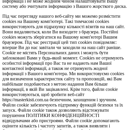
інформації і не може жодним чином налаштовувати Вашу
систему або зчитувати інформацію з Вашого жорсткого диска.
Під час перегляду нашого веб-сайту ми можемо розмістити
cookies на Вашому комп'ютері. Такі тимчасові cookies
використовують для підрахунку кількості візитів на наш сайт.
Вони видаляються, коли Ви виходите з браузера. Постійні
cookies можуть зберігатися на Вашому комп'ютері Вашим
браузером. Під час реєстрації цей тип cookies повідомляє:
вперше Ви до нас завітали чи заходили на наш сайт раніше.
Cookie не містять Персональних даних і можуть бути
заблоковані Вами у будь-який момент. Сookies не отримують
особистої інформації про Вас та не надають нам Вашої
контактної інформації, а також не отримують жодної
інформації з Вашого комп'ютера. Ми використовуємо cookies
для визначення характеристик сайту та пропозицій, які Вам
найбільше подобаються з метою надання Вам більше
інформації, в якій Ви зацікавлені. Крім того, файли cookie
використовуються, щоб зробити веб-сайт
https://masterkisti.com.ua безпечним, захищеним і зручним.
Файли cookie забезпечують підтримку функцій безпеки та їх
запуск. Файли cookie також дозволяють відстежувати
порушення ПОЛІТИКИ КОНФІДЕНЦІЙНОСТІ
відвідувачами або пристроями. Файли cookie допомагають
оцінити кількість і частоту запитів, а також виявляти і