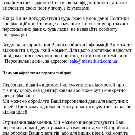
ознайомитися з даною Політикою конфіденційності, а також
висловити свою повну згоду з їх умовами.
Якщо Ви не погоджуєтеся з будь-якою з умов даної Політики
конфіденційності та вищезазначеного Положення про захист
персональних даних, будь ласка, не надавайте особисту
інформацію.
Згоду на використання Вашої особистої інформації Ви можете
відкликати в будь-який момент. Для цього достатньо надіслати
повідомлення електронною поштою, з поміткою в темі листа
«Персональні дані», за адресою:
sale@masterkisti.com.ua
Чому ми обробляємо персональні дані
Персональні дані - відомості чи сукупність відомостей про
фізичну особу, яка ідентифікована або може бути конкретно
ідентифікована.
Ми можемо обробляти Ваші персональні дані для наступних
цілей. При цьому одночасно можуть застосовуватися одна або
кілька цілей.
Отримання замовлення. Ми можемо використовувати Ваші
персональні дані для отримання замовлення, яке Ви зробили,
для обробки Ваших запитів, або для інших цілей, які можуть