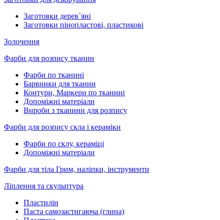
Заготовки дерев`яні
Заготовки пінопластові, пластикові
Золочення
Фарби для розпису тканин
Фарби по тканині
Барвники для тканин
Контури, Маркери по тканині
Допоміжні матеріали
Вироби з тканини для розпису
Фарби для розпису скла і кераміки
Фарби по склу, кераміці
Допоміжні матеріали
Фарби для тіла Грим, наліпки, інструменти
Ліплення та скульптура
Пластилін
Паста самозастигаюча (глина)