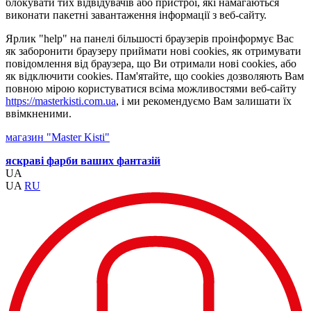
блокувати тих відвідувачів або пристрої, які намагаються
виконати пакетні завантаження інформації з веб-сайту.
Ярлик "help" на панелі більшості браузерів проінформує Вас
як заборонити браузеру приймати нові cookies, як отримувати
повідомлення від браузера, що Ви отримали нові cookies, або
як відключити cookies. Пам'ятайте, що cookies дозволяють Вам
повною мірою користуватися всіма можливостями веб-сайту
https://masterkisti.com.ua
, і ми рекомендуємо Вам залишати їх
ввімкненими.
магазин "Master Kisti"
яскраві фарби ваших фантазій
UA
UA
RU