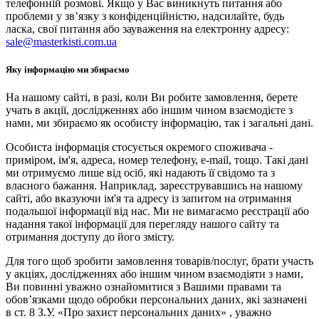
телефонній розмові. Якщо у Вас виникнуть питання або
проблеми у зв’язку з конфіденційністю, надсилайте, будь
ласка, свої питання або зауваження на електронну адресу:
sale@masterkisti.com.ua
Яку інформацію ми збираємо
На нашому сайті, в разі, коли Ви робите замовлення, берете
учать в акції, дослідженнях або іншим чином взаємодієте з
нами, ми збираємо як особисту інформацію, так і загальні дані.
Особиста інформація стосується окремого споживача -
приміром, ім'я, адреса, номер телефону, e-mail, тощо. Такі дані
ми отримуємо лише від осіб, які надають її свідомо та з
власного бажання. Наприклад, зареєструвавшись на нашому
сайті, або вказуючи ім'я та адресу із запитом на отримання
подальшої інформації від нас. Ми не вимагаємо реєстрації або
надання такої інформації для перегляду нашого сайту та
отримання доступу до його змісту.
Для того щоб зробити замовлення товарів/послуг, брати участь
у акціях, дослідженнях або іншим чином взаємодіяти з нами,
Ви повинні уважно ознайомитися з Вашими правами та
обов’язками щодо обробки персональних даних, які зазначені
в ст. 8 З.У. «Про захист персональних даних» , уважно