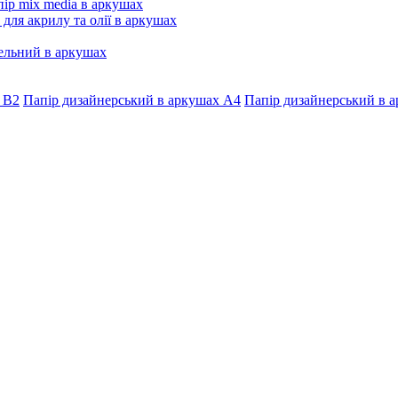
ір mix media в аркушах
 для акрилу та олії в аркушах
ельний в аркушах
 В2
Папір дизайнерський в аркушах А4
Папір дизайнерський в а