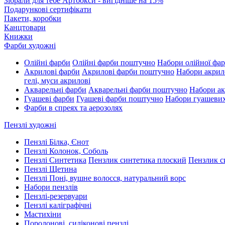
Зібрали для тебе Артбокси - вигідніше на 15%
Подарункові сертифікати
Пакети, коробки
Канцтовари
Книжки
Фарби художні
Олійні фарби
Олійні фарби поштучно
Набори олійної фа
Акрилові фарби
Акрилові фарби поштучно
Набори акрил
гелі, муси акрилові
Акварельні фарби
Акварельні фарби поштучно
Набори ак
Гуашеві фарби
Гуашеві фарби поштучно
Набори гуашеви
Фарби в спреях та аерозолях
Пензлі художні
Пензлі Білка, Єнот
Пензлі Колонок, Соболь
Пензлі Синтетика
Пензлик синтетика плоский
Пензлик с
Пензлі Щетина
Пензлі Поні, вушне волосся, натуральний ворс
Набори пензлів
Пензлі-резервуари
Пензлі каліграфічні
Мастихіни
Поролонові, силіконові пензлі