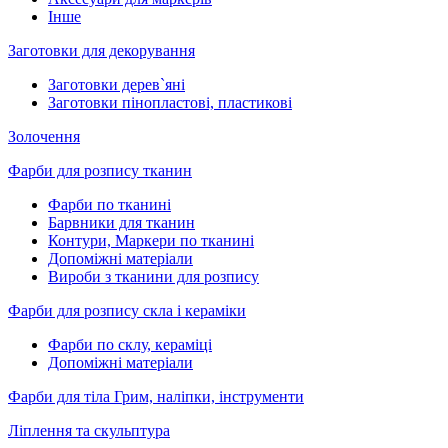
Інше
Заготовки для декорування
Заготовки дерев`яні
Заготовки пінопластові, пластикові
Золочення
Фарби для розпису тканин
Фарби по тканині
Барвники для тканин
Контури, Маркери по тканині
Допоміжні матеріали
Вироби з тканини для розпису
Фарби для розпису скла і кераміки
Фарби по склу, кераміці
Допоміжні матеріали
Фарби для тіла Грим, наліпки, інструменти
Ліплення та скульптура