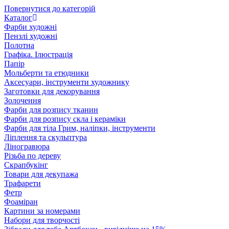
Повернутися до категорій
Каталог
Фарби художні
Пензлі художні
Полотна
Графіка. Ілюстрація
Папір
Мольберти та етюдники
Аксесуари, інструменти художнику
Заготовки для декорування
Золочення
Фарби для розпису тканин
Фарби для розпису скла і кераміки
Фарби для тіла Грим, наліпки, інструменти
Ліплення та скульптура
Ліногравюра
Різьба по дереву
Скрапбукінг
Товари для декупажа
Трафарети
Фетр
Фоаміран
Картини за номерами
Набори для творчості