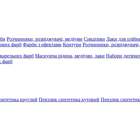
рби
Розчинники, розріджувачі, медіуми
Сикативи
Лаки для олійн
ових фарб
Фарби з ефектами
Контури
Розчинники, розріджувачі
варельних фарб
Маскуюча рідина, медіуми, лаки
Набори дитячих
х фарб
интетика круглий
Пензлик синтетика кутовий
Пензлик синтетик