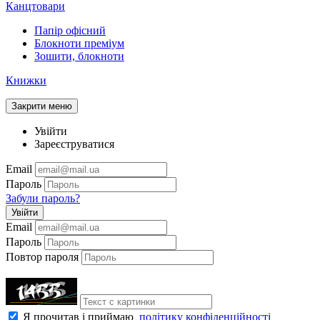
Канцтовари
Папір офісний
Блокноти преміум
Зошити, блокноти
Книжки
Закрити меню
Увійти
Зареєструватися
Email
Пароль
Забули пароль?
Увійти
Email
Пароль
Повтор пароля
Я прочитав і приймаю
політику конфіденційності