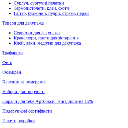
Сургуч, сургучні печатки
Термопістолети, клей, скотч
Глітер, бульонки, пудри, стрази, перли
Товари для декупажа
Серветки для декупажа
Кракелюри, пасти для зістарення
Клей, лаки, медіуми для декупажа
Трафарети
Фетр
Фоаміран
Картини за номерами
Набори для творчості
Зібрали для тебе Артбокси - вигідніше на 15%
Подарункові сертифікати
Пакети, коробки