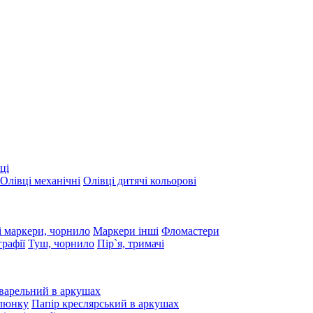
ці
Олівці механічні
Олівці дитячі кольорові
 маркери, чорнило
Маркери інші
Фломастери
графії
Туш, чорнило
Пір`я, тримачі
варельний в аркушах
алюнку
Папір креслярський в аркушах