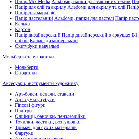
Папір Mix Media
Альбоми, папки для змішаних технік
Пап
Папір для олії та акрилу
Альбоми для акрилу та олії
Папір
Папір для маркерів
Папір пастельний
Альбоми, папки для пастелі
Папір паст
Калька
Картон
Папір дизайнерський
Папір дизайнерський в аркушах В1,
наборі
Калька дизайнерський
Скетчбуки навчальні
Мольберти та етюдники
Мольберти
Етюдники
Аксесуари, інструменти художнику
Арт-бокси, пенали, стакани
Арт-сумки, тубуси
Гіпсові фігури
Палітри
Олійниці, баночки, пензлемийки
Точилки, ластики, розтушовки
Тримачі для сухих матеріалів
Фартуки
Аксесуари для маркерів