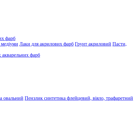
их фарб
, медіуми
Лаки для акрилових фарб
Грунт акриловий
Пасти,
 акварельних фарб
а овальний
Пензлик синтетика флейцевий, віяло, трафаретний