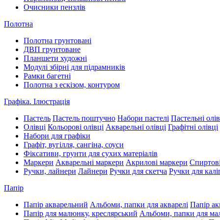
Очисники пензлів
Полотна
Полотна грунтовані
ДВП грунтоване
Планшети художні
Модулі збірні для підрамників
Рамки багетні
Полотна з ескізом, контуром
Графіка. Ілюстрація
Пастель
Пастель поштучно
Набори пастелі
Пастельні олів
Олівці
Кольорові олівці
Акварельні олівці
Графітні олівці
Набори для графіки
Графіт, вугілля, сангіна, соуси
Фіксативи, грунти для сухих матеріалів
Маркери
Акварельні маркери
Акрилові маркери
Спиртові
Ручки, лайнери
Лайнери
Ручки для скетча
Ручки для калі
Папір
Папір акварельний
Альбоми, папки для акварелі
Папір ак
Папір для малюнку, креслярський
Альбоми, папки для м