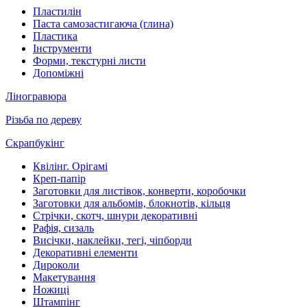
Пластилін
Паста самозастигаюча (глина)
Пластика
Інструменти
Форми, текстурні листи
Допоміжні
Ліногравюра
Різьба по дереву
Скрапбукінг
Квілінг. Орігамі
Креп-папір
Заготовки для листівок, конверти, коробочки
Заготовки для альбомів, блокнотів, кільця
Стрічки, скотч, шнури декоративні
Рафія, сизаль
Висічки, наклейки, тегі, чіпборди
Декоративні елементи
Дироколи
Макетування
Ножиці
Штампінг