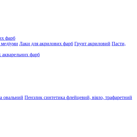
их фарб
, медіуми
Лаки для акрилових фарб
Грунт акриловий
Пасти,
 акварельних фарб
а овальний
Пензлик синтетика флейцевий, віяло, трафаретний