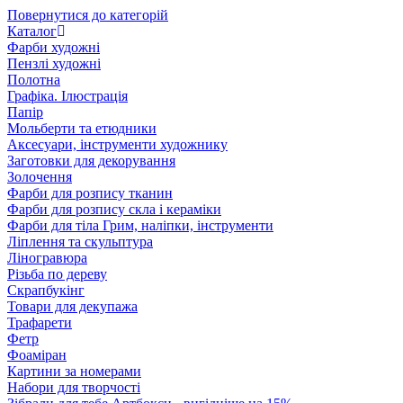
Повернутися до категорій
Каталог
Фарби художні
Пензлі художні
Полотна
Графіка. Ілюстрація
Папір
Мольберти та етюдники
Аксесуари, інструменти художнику
Заготовки для декорування
Золочення
Фарби для розпису тканин
Фарби для розпису скла і кераміки
Фарби для тіла Грим, наліпки, інструменти
Ліплення та скульптура
Ліногравюра
Різьба по дереву
Скрапбукінг
Товари для декупажа
Трафарети
Фетр
Фоаміран
Картини за номерами
Набори для творчості