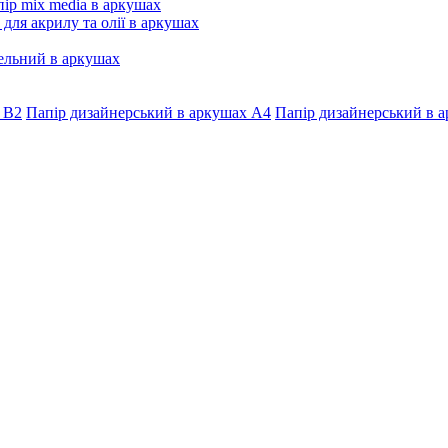
ір mix media в аркушах
 для акрилу та олії в аркушах
ельний в аркушах
 В2
Папір дизайнерський в аркушах А4
Папір дизайнерський в а