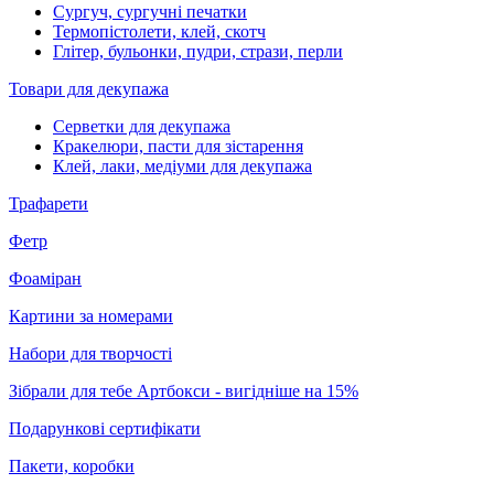
Сургуч, сургучні печатки
Термопістолети, клей, скотч
Глітер, бульонки, пудри, стрази, перли
Товари для декупажа
Серветки для декупажа
Кракелюри, пасти для зістарення
Клей, лаки, медіуми для декупажа
Трафарети
Фетр
Фоаміран
Картини за номерами
Набори для творчості
Зібрали для тебе Артбокси - вигідніше на 15%
Подарункові сертифікати
Пакети, коробки