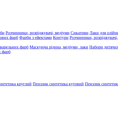
рби
Розчинники, розріджувачі, медіуми
Сикативи
Лаки для олійн
ових фарб
Фарби з ефектами
Контури
Розчинники, розріджувачі
варельних фарб
Маскуюча рідина, медіуми, лаки
Набори дитячих
х фарб
интетика круглий
Пензлик синтетика кутовий
Пензлик синтетик