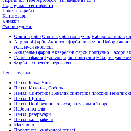
Зібрали для тебе Артбокси - вигідніше на 15%
Подарункові сертифікати
Пакети, коробки
Канцтовари
Книжки
Фарби художні
Олійні фарби
Олійні фарби поштучно
Набори олійної фа
Акрилові фарби
Акрилові фарби поштучно
Набори акрил
гелі, муси акрилові
Акварельні фарби
Акварельні фарби поштучно
Набори ак
Гуашеві фарби
Гуашеві фарби поштучно
Набори гуашеви
Фарби в спреях та аерозолях
Пензлі художні
Пензлі Білка, Єнот
Пензлі Колонок, Соболь
Пензлі Синтетика
Пензлик синтетика плоский
Пензлик с
Пензлі Щетина
Пензлі Поні, вушне волосся, натуральний ворс
Набори пензлів
Пензлі-резервуари
Пензлі каліграфічні
Мастихіни
Поролонові, силіконові пензлі