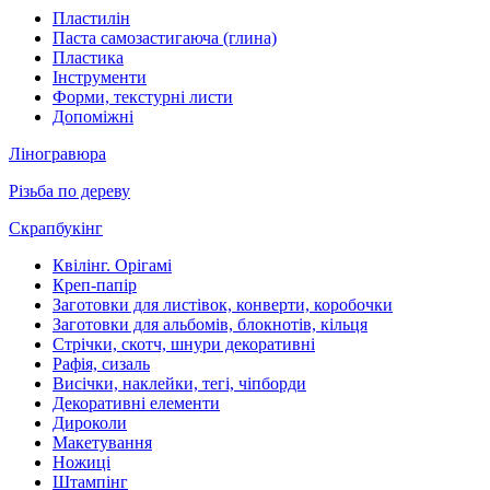
Пластилін
Паста самозастигаюча (глина)
Пластика
Інструменти
Форми, текстурні листи
Допоміжні
Ліногравюра
Різьба по дереву
Скрапбукінг
Квілінг. Орігамі
Креп-папір
Заготовки для листівок, конверти, коробочки
Заготовки для альбомів, блокнотів, кільця
Стрічки, скотч, шнури декоративні
Рафія, сизаль
Висічки, наклейки, тегі, чіпборди
Декоративні елементи
Дироколи
Макетування
Ножиці
Штампінг