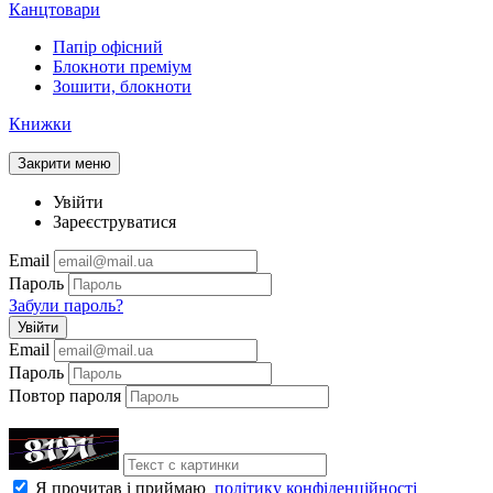
Канцтовари
Папір офісний
Блокноти преміум
Зошити, блокноти
Книжки
Закрити меню
Увійти
Зареєструватися
Email
Пароль
Забули пароль?
Увійти
Email
Пароль
Повтор пароля
Я прочитав і приймаю
політику конфіденційності