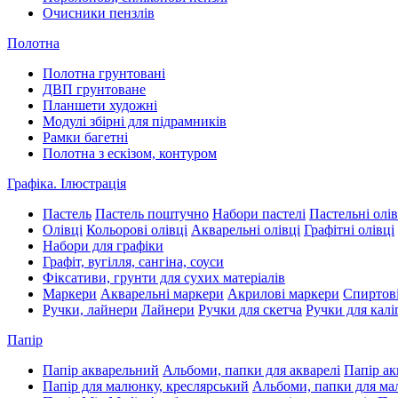
Очисники пензлів
Полотна
Полотна грунтовані
ДВП грунтоване
Планшети художні
Модулі збірні для підрамників
Рамки багетні
Полотна з ескізом, контуром
Графіка. Ілюстрація
Пастель
Пастель поштучно
Набори пастелі
Пастельні олів
Олівці
Кольорові олівці
Акварельні олівці
Графітні олівці
Набори для графіки
Графіт, вугілля, сангіна, соуси
Фіксативи, грунти для сухих матеріалів
Маркери
Акварельні маркери
Акрилові маркери
Спиртові
Ручки, лайнери
Лайнери
Ручки для скетча
Ручки для калі
Папір
Папір акварельний
Альбоми, папки для акварелі
Папір ак
Папір для малюнку, креслярський
Альбоми, папки для м