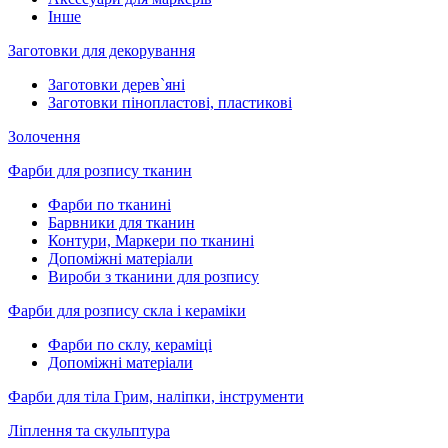
Інше
Заготовки для декорування
Заготовки дерев`яні
Заготовки пінопластові, пластикові
Золочення
Фарби для розпису тканин
Фарби по тканині
Барвники для тканин
Контури, Маркери по тканині
Допоміжні матеріали
Вироби з тканини для розпису
Фарби для розпису скла і кераміки
Фарби по склу, кераміці
Допоміжні матеріали
Фарби для тіла Грим, наліпки, інструменти
Ліплення та скульптура