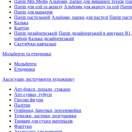
Папір Mix Media
Альбоми, папки для змішаних технік
Пап
Папір для олії та акрилу
Альбоми для акрилу та олії
Папір
Папір для маркерів
Папір пастельний
Альбоми, папки для пастелі
Папір паст
Калька
Картон
Папір дизайнерський
Папір дизайнерський в аркушах В1,
наборі
Калька дизайнерський
Скетчбуки навчальні
Мольберти та етюдники
Мольберти
Етюдники
Аксесуари, інструменти художнику
Арт-бокси, пенали, стакани
Арт-сумки, тубуси
Гіпсові фігури
Палітри
Олійниці, баночки, пензлемийки
Точилки, ластики, розтушовки
Тримачі для сухих матеріалів
Фартуки
Аксесуари для маркерів