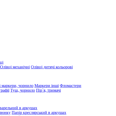
ці
Олівці механічні
Олівці дитячі кольорові
 маркери, чорнило
Маркери інші
Фломастери
графії
Туш, чорнило
Пір`я, тримачі
варельний в аркушах
алюнку
Папір креслярський в аркушах