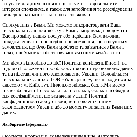
існувати для досягнення кінцевої мети – задовольнити
інтереси споживача, а також для запобігання та розслідування
випадків шахрайства та інших зловживань.
Спілкування з Вами. Ми можемо використовувати Ваші
персональні дані для зв'язку з Вами, наприклад повідомити
Вас про зміну наших послуг або надіслати Вам важливі
повідомлення та інші подібні повідомлення, що стосуються
замовлення, що було Вами зроблено та зв'язатися з Вами в
цілях, пов’язаних з обслуговуванням споживача/клієнта.
Ми діємо відповідно до цієї Політики конфіденційності, на
підставі Положення про обробку і захист персональних даних
та на підставі чинного законодавства України. Володільцем
персональних даних є ТОВ «Укрпартнер», що знаходиться за
адресою : м. Київ, вул. Нижньоюркiвська, буд. 3.Ми маємо
право зберігати Персональні дані стільки, скільки необхідно
для реалізації мети, що зазначена у даній Політиці
конфіденційності або у строки, встановлені чинним
законодавством України або до моменту видалення Вами цих
даних.
Як збираємо інформацію
Особиста інформація, як ми зазначили вище, надходить