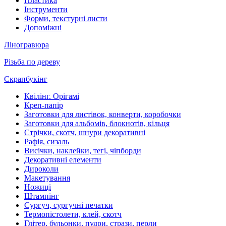
Пластика
Інструменти
Форми, текстурні листи
Допоміжні
Ліногравюра
Різьба по дереву
Скрапбукінг
Квілінг. Орігамі
Креп-папір
Заготовки для листівок, конверти, коробочки
Заготовки для альбомів, блокнотів, кільця
Стрічки, скотч, шнури декоративні
Рафія, сизаль
Висічки, наклейки, тегі, чіпборди
Декоративні елементи
Дироколи
Макетування
Ножиці
Штампінг
Сургуч, сургучні печатки
Термопістолети, клей, скотч
Глітер, бульонки, пудри, стрази, перли