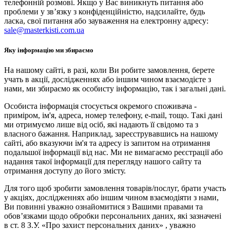
телефонній розмові. Якщо у Вас виникнуть питання або
проблеми у зв’язку з конфіденційністю, надсилайте, будь
ласка, свої питання або зауваження на електронну адресу:
sale@masterkisti.com.ua
Яку інформацію ми збираємо
На нашому сайті, в разі, коли Ви робите замовлення, берете
учать в акції, дослідженнях або іншим чином взаємодієте з
нами, ми збираємо як особисту інформацію, так і загальні дані.
Особиста інформація стосується окремого споживача -
приміром, ім'я, адреса, номер телефону, e-mail, тощо. Такі дані
ми отримуємо лише від осіб, які надають її свідомо та з
власного бажання. Наприклад, зареєструвавшись на нашому
сайті, або вказуючи ім'я та адресу із запитом на отримання
подальшої інформації від нас. Ми не вимагаємо реєстрації або
надання такої інформації для перегляду нашого сайту та
отримання доступу до його змісту.
Для того щоб зробити замовлення товарів/послуг, брати участь
у акціях, дослідженнях або іншим чином взаємодіяти з нами,
Ви повинні уважно ознайомитися з Вашими правами та
обов’язками щодо обробки персональних даних, які зазначені
в ст. 8 З.У. «Про захист персональних даних» , уважно