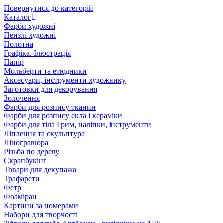
Повернутися до категорій
Каталог
Фарби художні
Пензлі художні
Полотна
Графіка. Ілюстрація
Папір
Мольберти та етюдники
Аксесуари, інструменти художнику
Заготовки для декорування
Золочення
Фарби для розпису тканин
Фарби для розпису скла і кераміки
Фарби для тіла Грим, наліпки, інструменти
Ліплення та скульптура
Ліногравюра
Різьба по дереву
Скрапбукінг
Товари для декупажа
Трафарети
Фетр
Фоаміран
Картини за номерами
Набори для творчості