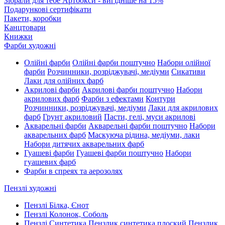
Зібрали для тебе Артбокси - вигідніше на 15%
Подарункові сертифікати
Пакети, коробки
Канцтовари
Книжки
Фарби художні
Олійні фарби
Олійні фарби поштучно
Набори олійної
фарби
Розчинники, розріджувачі, медіуми
Сикативи
Лаки для олійних фарб
Акрилові фарби
Акрилові фарби поштучно
Набори
акрилових фарб
Фарби з ефектами
Контури
Розчинники, розріджувачі, медіуми
Лаки для акрилових
фарб
Грунт акриловий
Пасти, гелі, муси акрилові
Акварельні фарби
Акварельні фарби поштучно
Набори
акварельних фарб
Маскуюча рідина, медіуми, лаки
Набори дитячих акварельних фарб
Гуашеві фарби
Гуашеві фарби поштучно
Набори
гуашевих фарб
Фарби в спреях та аерозолях
Пензлі художні
Пензлі Білка, Єнот
Пензлі Колонок, Соболь
Пензлі Синтетика
Пензлик синтетика плоский
Пензлик