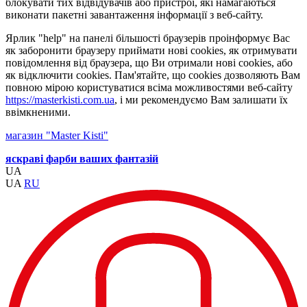
блокувати тих відвідувачів або пристрої, які намагаються
виконати пакетні завантаження інформації з веб-сайту.
Ярлик "help" на панелі більшості браузерів проінформує Вас
як заборонити браузеру приймати нові cookies, як отримувати
повідомлення від браузера, що Ви отримали нові cookies, або
як відключити cookies. Пам'ятайте, що cookies дозволяють Вам
повною мірою користуватися всіма можливостями веб-сайту
https://masterkisti.com.ua
, і ми рекомендуємо Вам залишати їх
ввімкненими.
магазин "Master Kisti"
яскраві фарби ваших фантазій
UA
UA
RU