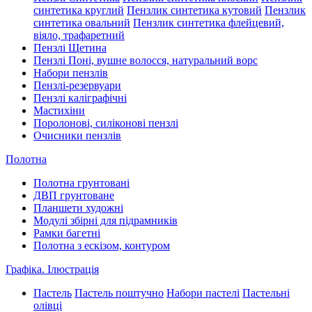
синтетика круглий
Пензлик синтетика кутовий
Пензлик
синтетика овальний
Пензлик синтетика флейцевий,
віяло, трафаретний
Пензлі Щетина
Пензлі Поні, вушне волосся, натуральний ворс
Набори пензлів
Пензлі-резервуари
Пензлі каліграфічні
Мастихіни
Поролонові, силіконові пензлі
Очисники пензлів
Полотна
Полотна грунтовані
ДВП грунтоване
Планшети художні
Модулі збірні для підрамників
Рамки багетні
Полотна з ескізом, контуром
Графіка. Ілюстрація
Пастель
Пастель поштучно
Набори пастелі
Пастельні
олівці