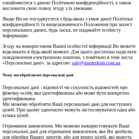
ознайомитися з даною Політикою конфіденційності, а також
висловити свою повну згоду з їх умовами.
Якщо Ви не погоджуєтеся з будь-якою з умов даної Політики
конфіденційності та вищезазначеного Положення про захист
персональних даних, будь ласка, не надавайте особисту
інформацію.
Згоду на використання Вашої особистої інформації Ви можете
відкликати в будь-який момент. Для цього достатньо надіслати
повідомлення електронною поштою, з поміткою в темі листа
«Персональні дані», за адресою:
sale@masterkisti.com.ua
Чому ми обробляємо персональні дані
Персональні дані - відомості чи сукупність відомостей про
фізичну особу, яка ідентифікована або може бути конкретно
ідентифікована.
Ми можемо обробляти Ваші персональні дані для наступних
цілей. При цьому одночасно можуть застосовуватися одна або
кілька цілей.
Отримання замовлення. Ми можемо використовувати Ваші
персональні дані для отримання замовлення, яке Ви зробили,
для обробки Ваших запитів, або для інших цілей, які можуть