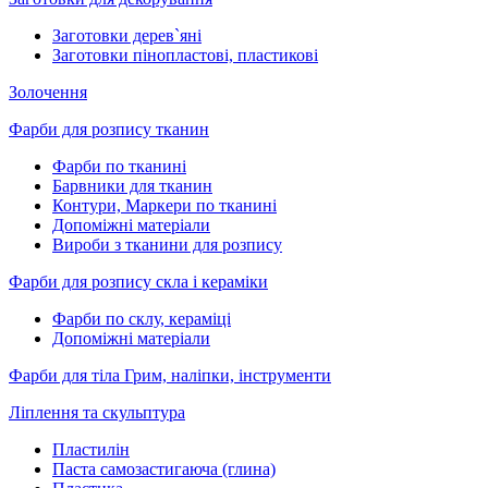
Заготовки дерев`яні
Заготовки пінопластові, пластикові
Золочення
Фарби для розпису тканин
Фарби по тканині
Барвники для тканин
Контури, Маркери по тканині
Допоміжні матеріали
Вироби з тканини для розпису
Фарби для розпису скла і кераміки
Фарби по склу, кераміці
Допоміжні матеріали
Фарби для тіла Грим, наліпки, інструменти
Ліплення та скульптура
Пластилін
Паста самозастигаюча (глина)