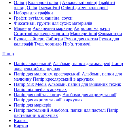
Олівці
Кольорові олівці
Акварельні олівці
Графітні
олівці
Олівці механічні
Олівці дитячі кольорові
Набори для графіки
Графіт, вугілля, сангіна, соуси
Фіксативи, грунти для сухих матеріалів
Маркери
Акварельні маркери
Акрилові маркери
Спиртові маркери, чорнило
Маркери інші
Фломастери
Ручки, лайнери
Лайнери
Ручки для скетча
Ручки для
каліграфії
Туш, чорнило
Пір`я, тримачі
Папір
Папір акварельний
Альбоми, папки для акварелі
Папір
акварельний в аркушах
Папір для малюнку, креслярський
Альбоми, папки для
малюнку
Папір креслярський в аркушах
Папір Mix Media
Альбоми, папки для змішаних технік
Папір mix media в аркушах
Папір для олії та акрилу
Альбоми для акрилу та олії
Папір для акрилу та олії в аркушах
Папір для маркерів
Папір пастельний
Альбоми, папки для пастелі
Папір
пастельний в аркушах
Калька
Картон