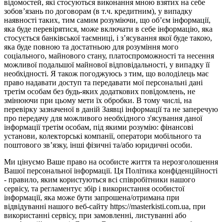
відомостей, які стосуються виконання мною взятих на себе
зобов’язань по договорам (в т.ч. кредитним), у випадку
наявності таких, тим самим розуміючи, що об’єм інформації,
яка буде перевірятися, може включати в себе інформацію, яка
стосується банківської таємниці, і з’ясування якої буде такою,
яка буде повною та достатньою для розуміння мого
соціального, майнового стану, платоспроможності та несення
можливої подальшої майнової відповідальності, у випадку її
необхідності. Я також погоджуюсь з тим, що володілець має
право надавати доступ та передавати мої персональні дані
третім особам без будь-яких додаткових повідомлень, не
змінюючи при цьому мети їх обробки. В тому числі, на
перевірку зазначеної в даній Заявці інформації та не заперечую
про передачу для можливого необхідного з'ясування даної
інформації третім особам, під якими розумію: фінансові
установи, колекторські компанії, оператори мобільного та
поштового зв’язку, інші фізичні та/або юридичні особи.
Ми цінуємо Ваше право на особисте життя та нерозголошення
Вашої персональної інформації. Ця Політика конфіденційності
- правило, яким користуються всі співробітники нашого
сервісу, та регламентує збір і використання особистої
інформації, яка може бути запрошена/отримана при
відвідуванні нашого веб-сайту https://masterkisti.com.ua, при
використанні сервісу, при замовленні, листуванні або