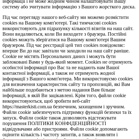
інформації і не може жодним чином налаштовувати Вашу
систему або зчитувати інформацію з Вашого жорсткого диска.
Під час перегляду нашого веб-сайту ми можемо розмістити
cookies на Вашому комп'ютері. Такі тимчасові cookies
використовують для підрахунку кількості візитів на наш сайт.
Вони видаляються, коли Ви виходите з браузера. Постійні
cookies можуть зберігатися на Вашому комп'ютері Вашим
браузером. Під час реєстрації цей тип cookies повідомляє:
вперше Ви до нас завітали чи заходили на наш сайт раніше.
Cookie не містять Персональних даних і можуть бути
заблоковані Вами у будь-який момент. Сookies не отримують
особистої інформації про Вас та не надають нам Вашої
контактної інформації, а також не отримують жодної
інформації з Вашого комп'ютера. Ми використовуємо cookies
для визначення характеристик сайту та пропозицій, які Вам
найбільше подобаються з метою надання Вам більше
інформації, в якій Ви зацікавлені. Крім того, файли cookie
використовуються, щоб зробити веб-сайт
https://masterkisti.com.ua безпечним, захищеним і зручним.
Файли cookie забезпечують підтримку функцій безпеки та їх
запуск. Файли cookie також дозволяють відстежувати
порушення ПОЛІТИКИ КОНФІДЕНЦІЙНОСТІ
відвідувачами або пристроями. Файли cookie допомагають
оцінити кількість і частоту запитів, а також виявляти і