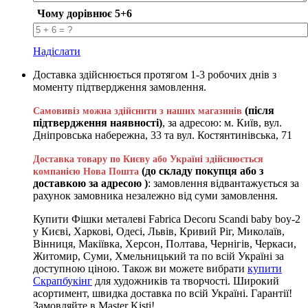
Чому дорівнює 5+6
Надіслати
Доставка здійснюється протягом 1-3 робочих днів з
моменту підтвердження замовлення.
(після
Самовивіз можна здійснити з наших магазинів
підтвердження наявності)
, за адресою: м. Київ, вул.
Дніпровська набережна, 33 та вул. Костянтинівська, 71
Доставка товару по Києву або Україні здійснюється
(до складу покупця або з
компанією Нова Пошта
доставкою за адресою )
: замовлення відвантажується за
рахунок замовника незалежно від суми замовлення.
Купити Фішки металеві Fabrica Decoru Scandi baby boy-2
у Києві, Харкові, Одесі, Львів, Кривий Ріг, Миколаїв,
Вінниця, Макіївка, Херсон, Полтава, Чернігів, Черкаси,
Житомир, Суми, Хмельницький та по всій Україні за
доступною ціною. Також ви можете вибрати
купити
Скрапбукінг
для художників та творчості. Широкий
асортимент, швидка доставка по всій Україні. Гарантії!
Замовляйте в Master Kisti!