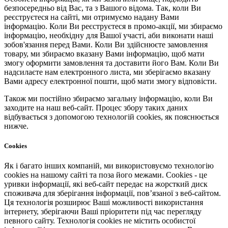
безпосередньо від Вас, та з Вашого відома. Так, коли Ви
реєструєтеся на сайті, ми отримуємо надану Вами
інформацію. Коли Ви реєструєтеся в промо-акції, ми збираємо
інформацію, необхідну для Вашої участі, аби виконати наші
зобов'язання перед Вами. Коли Ви здійснюєте замовлення
товару, ми збираємо вказану Вами інформацію, щоб мати
змогу оформити замовлення та доставити його Вам. Коли Ви
надсилаєте нам електронного листа, ми зберігаємо вказану
Вами адресу електронної пошти, щоб мати змогу відповісти.
Також ми постійно збираємо загальну інформацію, коли Ви
заходите на наш веб-сайт. Процес збору таких даних
відбувається з допомогою технологій cookies, як пояснюється
нижче.
Cookies
Як і багато інших компаній, ми використовуємо технологію
cookies на нашому сайті та поза його межами. Cookies - це
уривки інформації, які веб-сайт передає на жорсткий диск
споживача для зберігання інформації, пов’язаної з веб-сайтом.
Ця технологія розширює Ваші можливості використання
інтернету, зберігаючи Ваші пріоритети під час перегляду
певного сайту. Технологія cookies не містить особистої