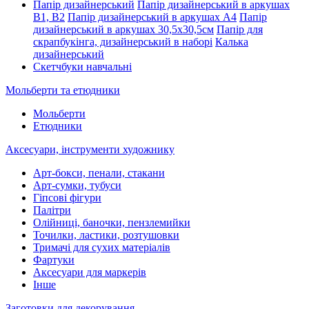
Папір дизайнерський
Папір дизайнерський в аркушах
В1, В2
Папір дизайнерський в аркушах А4
Папір
дизайнерський в аркушах 30,5х30,5см
Папір для
скрапбукінга, дизайнерський в наборі
Калька
дизайнерський
Скетчбуки навчальні
Мольберти та етюдники
Мольберти
Етюдники
Аксесуари, інструменти художнику
Арт-бокси, пенали, стакани
Арт-сумки, тубуси
Гіпсові фігури
Палітри
Олійниці, баночки, пензлемийки
Точилки, ластики, розтушовки
Тримачі для сухих матеріалів
Фартуки
Аксесуари для маркерів
Інше
Заготовки для декорування