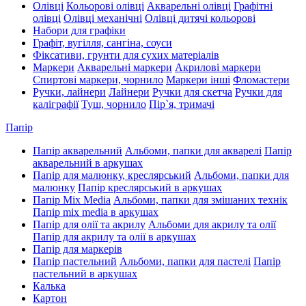
Олівці
Кольорові олівці
Акварельні олівці
Графітні
олівці
Олівці механічні
Олівці дитячі кольорові
Набори для графіки
Графіт, вугілля, сангіна, соуси
Фіксативи, грунти для сухих матеріалів
Маркери
Акварельні маркери
Акрилові маркери
Спиртові маркери, чорнило
Маркери інші
Фломастери
Ручки, лайнери
Лайнери
Ручки для скетча
Ручки для
каліграфії
Туш, чорнило
Пір`я, тримачі
Папір
Папір акварельний
Альбоми, папки для акварелі
Папір
акварельний в аркушах
Папір для малюнку, креслярський
Альбоми, папки для
малюнку
Папір креслярський в аркушах
Папір Mix Media
Альбоми, папки для змішаних технік
Папір mix media в аркушах
Папір для олії та акрилу
Альбоми для акрилу та олії
Папір для акрилу та олії в аркушах
Папір для маркерів
Папір пастельний
Альбоми, папки для пастелі
Папір
пастельний в аркушах
Калька
Картон