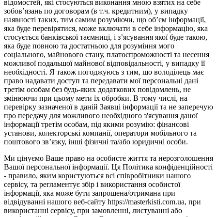
відомостей, які стосуються виконання мною взятих на себе
зобов’язань по договорам (в т.ч. кредитним), у випадку
наявності таких, тим самим розуміючи, що об’єм інформації,
яка буде перевірятися, може включати в себе інформацію, яка
стосується банківської таємниці, і з’ясування якої буде такою,
яка буде повною та достатньою для розуміння мого
соціального, майнового стану, платоспроможності та несення
можливої подальшої майнової відповідальності, у випадку її
необхідності. Я також погоджуюсь з тим, що володілець має
право надавати доступ та передавати мої персональні дані
третім особам без будь-яких додаткових повідомлень, не
змінюючи при цьому мети їх обробки. В тому числі, на
перевірку зазначеної в даній Заявці інформації та не заперечую
про передачу для можливого необхідного з'ясування даної
інформації третім особам, під якими розумію: фінансові
установи, колекторські компанії, оператори мобільного та
поштового зв’язку, інші фізичні та/або юридичні особи.
Ми цінуємо Ваше право на особисте життя та нерозголошення
Вашої персональної інформації. Ця Політика конфіденційності
- правило, яким користуються всі співробітники нашого
сервісу, та регламентує збір і використання особистої
інформації, яка може бути запрошена/отримана при
відвідуванні нашого веб-сайту https://masterkisti.com.ua, при
використанні сервісу, при замовленні, листуванні або