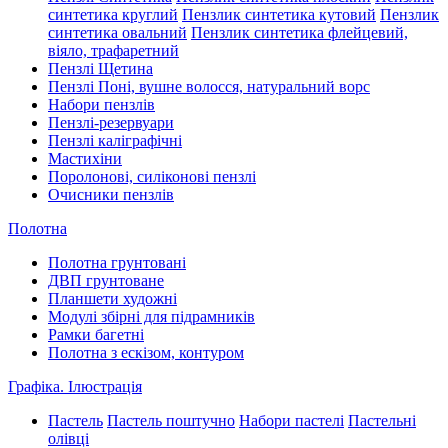
синтетика круглий
Пензлик синтетика кутовий
Пензлик
синтетика овальний
Пензлик синтетика флейцевий,
віяло, трафаретний
Пензлі Щетина
Пензлі Поні, вушне волосся, натуральний ворс
Набори пензлів
Пензлі-резервуари
Пензлі каліграфічні
Мастихіни
Поролонові, силіконові пензлі
Очисники пензлів
Полотна
Полотна грунтовані
ДВП грунтоване
Планшети художні
Модулі збірні для підрамників
Рамки багетні
Полотна з ескізом, контуром
Графіка. Ілюстрація
Пастель
Пастель поштучно
Набори пастелі
Пастельні
олівці