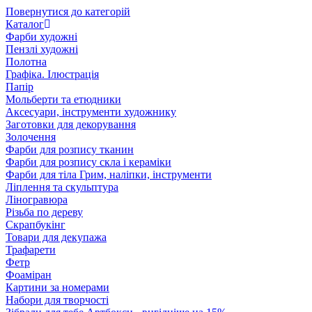
Повернутися до категорій
Каталог
Фарби художні
Пензлі художні
Полотна
Графіка. Ілюстрація
Папір
Мольберти та етюдники
Аксесуари, інструменти художнику
Заготовки для декорування
Золочення
Фарби для розпису тканин
Фарби для розпису скла і кераміки
Фарби для тіла Грим, наліпки, інструменти
Ліплення та скульптура
Ліногравюра
Різьба по дереву
Скрапбукінг
Товари для декупажа
Трафарети
Фетр
Фоаміран
Картини за номерами
Набори для творчості