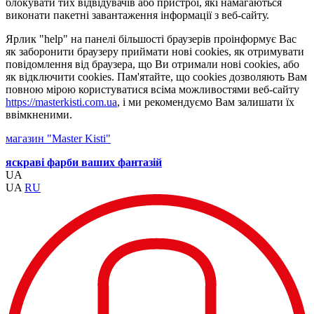
блокувати тих відвідувачів або пристрої, які намагаються
виконати пакетні завантаження інформації з веб-сайту.
Ярлик "help" на панелі більшості браузерів проінформує Вас
як заборонити браузеру приймати нові cookies, як отримувати
повідомлення від браузера, що Ви отримали нові cookies, або
як відключити cookies. Пам'ятайте, що cookies дозволяють Вам
повною мірою користуватися всіма можливостями веб-сайту
https://masterkisti.com.ua
, і ми рекомендуємо Вам залишати їх
ввімкненими.
магазин "Master Kisti"
яскраві фарби ваших фантазій
UA
UA
RU