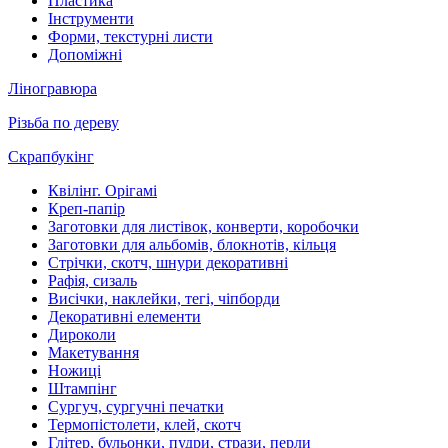
Пластика
Інструменти
Форми, текстурні листи
Допоміжні
Ліногравюра
Різьба по дереву
Скрапбукінг
Квілінг. Орігамі
Креп-папір
Заготовки для листівок, конверти, коробочки
Заготовки для альбомів, блокнотів, кільця
Стрічки, скотч, шнури декоративні
Рафія, сизаль
Висічки, наклейки, тегі, чіпборди
Декоративні елементи
Дироколи
Макетування
Ножиці
Штампінг
Сургуч, сургучні печатки
Термопістолети, клей, скотч
Глітер, бульонки, пудри, стрази, перли