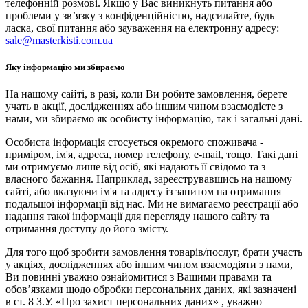
телефонній розмові. Якщо у Вас виникнуть питання або
проблеми у зв’язку з конфіденційністю, надсилайте, будь
ласка, свої питання або зауваження на електронну адресу:
sale@masterkisti.com.ua
Яку інформацію ми збираємо
На нашому сайті, в разі, коли Ви робите замовлення, берете
учать в акції, дослідженнях або іншим чином взаємодієте з
нами, ми збираємо як особисту інформацію, так і загальні дані.
Особиста інформація стосується окремого споживача -
приміром, ім'я, адреса, номер телефону, e-mail, тощо. Такі дані
ми отримуємо лише від осіб, які надають її свідомо та з
власного бажання. Наприклад, зареєструвавшись на нашому
сайті, або вказуючи ім'я та адресу із запитом на отримання
подальшої інформації від нас. Ми не вимагаємо реєстрації або
надання такої інформації для перегляду нашого сайту та
отримання доступу до його змісту.
Для того щоб зробити замовлення товарів/послуг, брати участь
у акціях, дослідженнях або іншим чином взаємодіяти з нами,
Ви повинні уважно ознайомитися з Вашими правами та
обов’язками щодо обробки персональних даних, які зазначені
в ст. 8 З.У. «Про захист персональних даних» , уважно