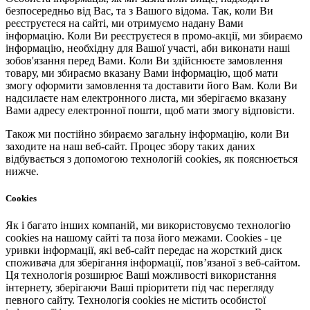
безпосередньо від Вас, та з Вашого відома. Так, коли Ви
реєструєтеся на сайті, ми отримуємо надану Вами
інформацію. Коли Ви реєструєтеся в промо-акції, ми збираємо
інформацію, необхідну для Вашої участі, аби виконати наші
зобов'язання перед Вами. Коли Ви здійснюєте замовлення
товару, ми збираємо вказану Вами інформацію, щоб мати
змогу оформити замовлення та доставити його Вам. Коли Ви
надсилаєте нам електронного листа, ми зберігаємо вказану
Вами адресу електронної пошти, щоб мати змогу відповісти.
Також ми постійно збираємо загальну інформацію, коли Ви
заходите на наш веб-сайт. Процес збору таких даних
відбувається з допомогою технологій cookies, як пояснюється
нижче.
Cookies
Як і багато інших компаній, ми використовуємо технологію
cookies на нашому сайті та поза його межами. Cookies - це
уривки інформації, які веб-сайт передає на жорсткий диск
споживача для зберігання інформації, пов’язаної з веб-сайтом.
Ця технологія розширює Ваші можливості використання
інтернету, зберігаючи Ваші пріоритети під час перегляду
певного сайту. Технологія cookies не містить особистої