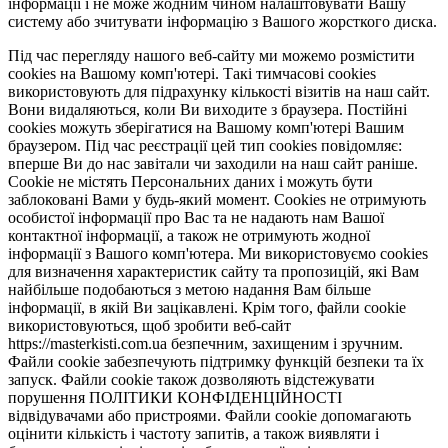
інформації і не може жодним чином налаштовувати Вашу
систему або зчитувати інформацію з Вашого жорсткого диска.
Під час перегляду нашого веб-сайту ми можемо розмістити
cookies на Вашому комп'ютері. Такі тимчасові cookies
використовують для підрахунку кількості візитів на наш сайт.
Вони видаляються, коли Ви виходите з браузера. Постійні
cookies можуть зберігатися на Вашому комп'ютері Вашим
браузером. Під час реєстрації цей тип cookies повідомляє:
вперше Ви до нас завітали чи заходили на наш сайт раніше.
Cookie не містять Персональних даних і можуть бути
заблоковані Вами у будь-який момент. Сookies не отримують
особистої інформації про Вас та не надають нам Вашої
контактної інформації, а також не отримують жодної
інформації з Вашого комп'ютера. Ми використовуємо cookies
для визначення характеристик сайту та пропозицій, які Вам
найбільше подобаються з метою надання Вам більше
інформації, в якій Ви зацікавлені. Крім того, файли cookie
використовуються, щоб зробити веб-сайт
https://masterkisti.com.ua безпечним, захищеним і зручним.
Файли cookie забезпечують підтримку функцій безпеки та їх
запуск. Файли cookie також дозволяють відстежувати
порушення ПОЛІТИКИ КОНФІДЕНЦІЙНОСТІ
відвідувачами або пристроями. Файли cookie допомагають
оцінити кількість і частоту запитів, а також виявляти і