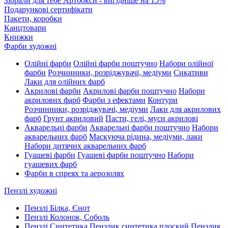
Зібрали для тебе Артбокси - вигідніше на 15%
Подарункові сертифікати
Пакети, коробки
Канцтовари
Книжки
Фарби художні
Олійні фарби
Олійні фарби поштучно
Набори олійної
фарби
Розчинники, розріджувачі, медіуми
Сикативи
Лаки для олійних фарб
Акрилові фарби
Акрилові фарби поштучно
Набори
акрилових фарб
Фарби з ефектами
Контури
Розчинники, розріджувачі, медіуми
Лаки для акрилових
фарб
Грунт акриловий
Пасти, гелі, муси акрилові
Акварельні фарби
Акварельні фарби поштучно
Набори
акварельних фарб
Маскуюча рідина, медіуми, лаки
Набори дитячих акварельних фарб
Гуашеві фарби
Гуашеві фарби поштучно
Набори
гуашевих фарб
Фарби в спреях та аерозолях
Пензлі художні
Пензлі Білка, Єнот
Пензлі Колонок, Соболь
Пензлі Синтетика
Пензлик синтетика плоский
Пензлик