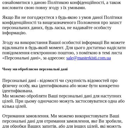
ознайомитися з даною Політикою конфіденційності, а також
висловити свою повну згоду з їх умовами.
Якщо Ви не погоджуєтеся з будь-якою з умов даної Політики
конфіденційності та вищезазначеного Положення про захист
персональних даних, будь ласка, не надавайте особисту
інформацію.
Згоду на використання Вашої особистої інформації Ви можете
відкликати в будь-який момент. Для цього достатньо надіслати
повідомлення електронною поштою, з поміткою в темі листа
«Персональні дані», за адресою:
sale@masterkisti.com.ua
Чому ми обробляємо персональні дані
Персональні дані - відомості чи сукупність відомостей про
фізичну особу, яка ідентифікована або може бути конкретно
ідентифікована.
Ми можемо обробляти Ваші персональні дані для наступних
цілей. При цьому одночасно можуть застосовуватися одна або
кілька цілей.
Отримання замовлення. Ми можемо використовувати Ваші
персональні дані для отримання замовлення, яке Ви зробили,
для обробки Ваших запитів, або для інших цілей, які можуть