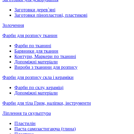
Заготовки дерев`яні
Заготовки пінопластові, пластикові
Золочення
Фарби для розпису тканин
Фарби по тканині
Барвники для тканин
Контури, Маркери по тканині
Допоміжні матеріали
Вироби з тканини для розпису
Фарби для розпису скла і кераміки
Фарби по склу, кераміці
Допоміжні матеріали
Фарби для тіла Грим, наліпки, інструменти
Ліплення та скульптура
Пластилін
Паста самозастигаюча (глина)