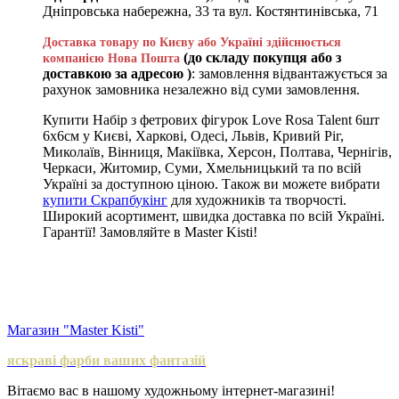
Дніпровська набережна, 33 та вул. Костянтинівська, 71
Доставка товару по Києву або Україні здійснюється
(до складу покупця або з
компанією Нова Пошта
доставкою за адресою )
: замовлення відвантажується за
рахунок замовника незалежно від суми замовлення.
Купити Набір з фетрових фігурок Love Rosa Talent 6шт
6х6см у Києві, Харкові, Одесі, Львів, Кривий Ріг,
Миколаїв, Вінниця, Макіївка, Херсон, Полтава, Чернігів,
Черкаси, Житомир, Суми, Хмельницький та по всій
Україні за доступною ціною. Також ви можете вибрати
купити Скрапбукінг
для художників та творчості.
Широкий асортимент, швидка доставка по всій Україні.
Гарантії! Замовляйте в Master Kisti!
Магазин "Master Kisti"
яскраві фарби ваших фантазій
Вітаємо вас в нашому художньому інтернет-магазині!