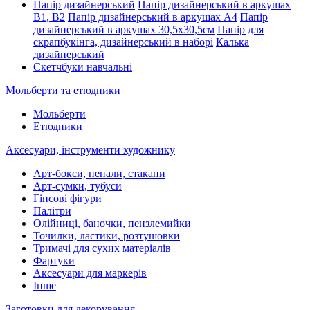
Папір дизайнерський
Папір дизайнерський в аркушах
В1, В2
Папір дизайнерський в аркушах А4
Папір
дизайнерський в аркушах 30,5х30,5см
Папір для
скрапбукінга, дизайнерський в наборі
Калька
дизайнерський
Скетчбуки навчальні
Мольберти та етюдники
Мольберти
Етюдники
Аксесуари, інструменти художнику
Арт-бокси, пенали, стакани
Арт-сумки, тубуси
Гіпсові фігури
Палітри
Олійниці, баночки, пензлемийки
Точилки, ластики, розтушовки
Тримачі для сухих матеріалів
Фартуки
Аксесуари для маркерів
Інше
Заготовки для декорування