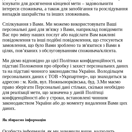
існувати для досягнення кінцевої мети – задовольнити
інтереси споживача, а також для запобігання та розслідування
випадків шахрайства та інших зловживань.
Спілкування з Вами. Ми можемо використовувати Ваші
персональні дані для зв'язку з Вами, наприклад повідомити
Вас про зміну наших послуг або надіслати Вам важливі
повідомлення та інші подібні повідомлення, що стосуються
замовлення, що було Вами зроблено та зв'язатися з Вами в
цілях, пов’язаних з обслуговуванням споживача/клієнта.
Ми діємо відповідно до цієї Політики конфіденційності, на
підставі Положення про обробку і захист персональних даних
та на підставі чинного законодавства України. Володільцем
персональних даних є ТОВ «Укрпартнер», що знаходиться за
адресою : м. Київ, вул. Нижньоюркiвська, буд. 3.Ми маємо
право зберігати Персональні дані стільки, скільки необхідно
для реалізації мети, що зазначена у даній Політиці
конфіденційності або у строки, встановлені чинним
законодавством України або до моменту видалення Вами цих
даних.
Як збираємо інформацію
Особиста інформація, як ми зазначили вище, надходить