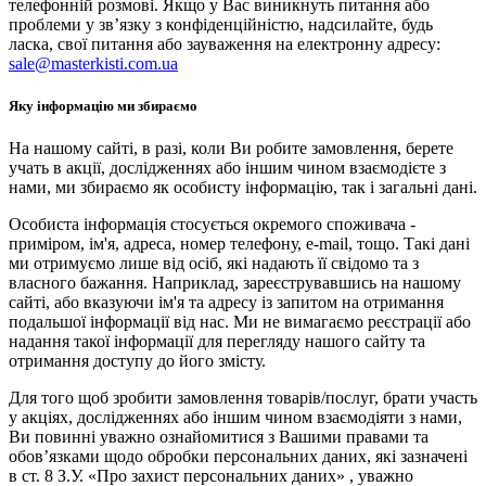
телефонній розмові. Якщо у Вас виникнуть питання або
проблеми у зв’язку з конфіденційністю, надсилайте, будь
ласка, свої питання або зауваження на електронну адресу:
sale@masterkisti.com.ua
Яку інформацію ми збираємо
На нашому сайті, в разі, коли Ви робите замовлення, берете
учать в акції, дослідженнях або іншим чином взаємодієте з
нами, ми збираємо як особисту інформацію, так і загальні дані.
Особиста інформація стосується окремого споживача -
приміром, ім'я, адреса, номер телефону, e-mail, тощо. Такі дані
ми отримуємо лише від осіб, які надають її свідомо та з
власного бажання. Наприклад, зареєструвавшись на нашому
сайті, або вказуючи ім'я та адресу із запитом на отримання
подальшої інформації від нас. Ми не вимагаємо реєстрації або
надання такої інформації для перегляду нашого сайту та
отримання доступу до його змісту.
Для того щоб зробити замовлення товарів/послуг, брати участь
у акціях, дослідженнях або іншим чином взаємодіяти з нами,
Ви повинні уважно ознайомитися з Вашими правами та
обов’язками щодо обробки персональних даних, які зазначені
в ст. 8 З.У. «Про захист персональних даних» , уважно