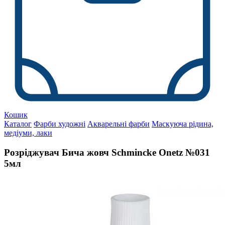
Кошик
Каталог
Фарби художні
Акварельні фарби
Маскуюча рідина,
медіуми, лаки
Розріджувач Бича жовч Schmincke Onetz №031
5мл