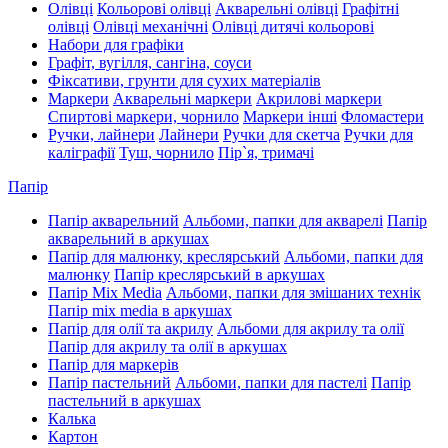
Олівці
Кольорові олівці
Акварельні олівці
Графітні
олівці
Олівці механічні
Олівці дитячі кольорові
Набори для графіки
Графіт, вугілля, сангіна, соуси
Фіксативи, грунти для сухих матеріалів
Маркери
Акварельні маркери
Акрилові маркери
Спиртові маркери, чорнило
Маркери інші
Фломастери
Ручки, лайнери
Лайнери
Ручки для скетча
Ручки для
каліграфії
Туш, чорнило
Пір`я, тримачі
Папір
Папір акварельний
Альбоми, папки для акварелі
Папір
акварельний в аркушах
Папір для малюнку, креслярський
Альбоми, папки для
малюнку
Папір креслярський в аркушах
Папір Mix Media
Альбоми, папки для змішаних технік
Папір mix media в аркушах
Папір для олії та акрилу
Альбоми для акрилу та олії
Папір для акрилу та олії в аркушах
Папір для маркерів
Папір пастельний
Альбоми, папки для пастелі
Папір
пастельний в аркушах
Калька
Картон