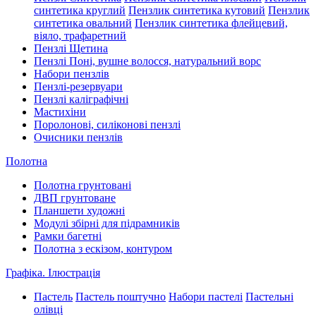
синтетика круглий
Пензлик синтетика кутовий
Пензлик
синтетика овальний
Пензлик синтетика флейцевий,
віяло, трафаретний
Пензлі Щетина
Пензлі Поні, вушне волосся, натуральний ворс
Набори пензлів
Пензлі-резервуари
Пензлі каліграфічні
Мастихіни
Поролонові, силіконові пензлі
Очисники пензлів
Полотна
Полотна грунтовані
ДВП грунтоване
Планшети художні
Модулі збірні для підрамників
Рамки багетні
Полотна з ескізом, контуром
Графіка. Ілюстрація
Пастель
Пастель поштучно
Набори пастелі
Пастельні
олівці