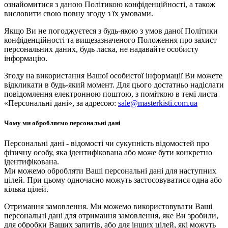
ознайомитися з даною Політикою конфіденційності, а також
висловити свою повну згоду з їх умовами.
Якщо Ви не погоджуєтеся з будь-якою з умов даної Політики
конфіденційності та вищезазначеного Положення про захист
персональних даних, будь ласка, не надавайте особисту
інформацію.
Згоду на використання Вашої особистої інформації Ви можете
відкликати в будь-який момент. Для цього достатньо надіслати
повідомлення електронною поштою, з поміткою в темі листа
«Персональні дані», за адресою:
sale@masterkisti.com.ua
Чому ми обробляємо персональні дані
Персональні дані - відомості чи сукупність відомостей про
фізичну особу, яка ідентифікована або може бути конкретно
ідентифікована.
Ми можемо обробляти Ваші персональні дані для наступних
цілей. При цьому одночасно можуть застосовуватися одна або
кілька цілей.
Отримання замовлення. Ми можемо використовувати Ваші
персональні дані для отримання замовлення, яке Ви зробили,
для обробки Ваших запитів, або для інших цілей, які можуть