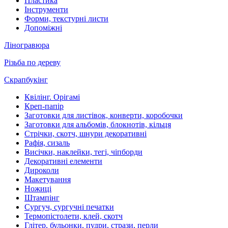
Пластика
Інструменти
Форми, текстурні листи
Допоміжні
Ліногравюра
Різьба по дереву
Скрапбукінг
Квілінг. Орігамі
Креп-папір
Заготовки для листівок, конверти, коробочки
Заготовки для альбомів, блокнотів, кільця
Стрічки, скотч, шнури декоративні
Рафія, сизаль
Висічки, наклейки, тегі, чіпборди
Декоративні елементи
Дироколи
Макетування
Ножиці
Штампінг
Сургуч, сургучні печатки
Термопістолети, клей, скотч
Глітер, бульонки, пудри, стрази, перли