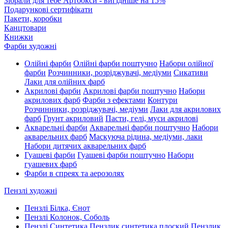
Зібрали для тебе Артбокси - вигідніше на 15%
Подарункові сертифікати
Пакети, коробки
Канцтовари
Книжки
Фарби художні
Олійні фарби
Олійні фарби поштучно
Набори олійної
фарби
Розчинники, розріджувачі, медіуми
Сикативи
Лаки для олійних фарб
Акрилові фарби
Акрилові фарби поштучно
Набори
акрилових фарб
Фарби з ефектами
Контури
Розчинники, розріджувачі, медіуми
Лаки для акрилових
фарб
Грунт акриловий
Пасти, гелі, муси акрилові
Акварельні фарби
Акварельні фарби поштучно
Набори
акварельних фарб
Маскуюча рідина, медіуми, лаки
Набори дитячих акварельних фарб
Гуашеві фарби
Гуашеві фарби поштучно
Набори
гуашевих фарб
Фарби в спреях та аерозолях
Пензлі художні
Пензлі Білка, Єнот
Пензлі Колонок, Соболь
Пензлі Синтетика
Пензлик синтетика плоский
Пензлик