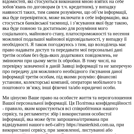
відомостей, які стосуються виконання мною взятих на себе
зобов’язань по договорам (в т.ч. кредитним), у випадку
наявності таких, тим самим розуміючи, що об’єм інформації,
яка буде перевірятися, може включати в себе інформацію, яка
стосується банківської таємниці, і з’ясування якої буде такою,
яка буде повною та достатньою для розуміння мого
соціального, майнового стану, платоспроможності та несення
можливої подальшої майнової відповідальності, у випадку її
необхідності. Я також погоджуюсь з тим, що володілець має
право надавати доступ та передавати мої персональні дані
третім особам без будь-яких додаткових повідомлень, не
змінюючи при цьому мети їх обробки. В тому числі, на
перевірку зазначеної в даній Заявці інформації та не заперечую
про передачу для можливого необхідного з'ясування даної
інформації третім особам, під якими розумію: фінансові
установи, колекторські компанії, оператори мобільного та
поштового зв’язку, інші фізичні та/або юридичні особи.
Ми цінуємо Ваше право на особисте життя та нерозголошення
Вашої персональної інформації. Ця Політика конфіденційності
- правило, яким користуються всі співробітники нашого
сервісу, та регламентує збір і використання особистої
інформації, яка може бути запрошена/отримана при
відвідуванні нашого веб-сайту https://masterkisti.com.ua, при
використанні сервісу, при замовленні, листуванні або