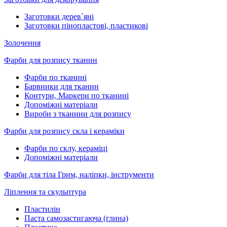
Заготовки дерев`яні
Заготовки пінопластові, пластикові
Золочення
Фарби для розпису тканин
Фарби по тканині
Барвники для тканин
Контури, Маркери по тканині
Допоміжні матеріали
Вироби з тканини для розпису
Фарби для розпису скла і кераміки
Фарби по склу, кераміці
Допоміжні матеріали
Фарби для тіла Грим, наліпки, інструменти
Ліплення та скульптура
Пластилін
Паста самозастигаюча (глина)