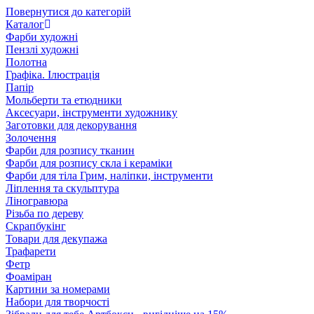
Повернутися до категорій
Каталог
Фарби художні
Пензлі художні
Полотна
Графіка. Ілюстрація
Папір
Мольберти та етюдники
Аксесуари, інструменти художнику
Заготовки для декорування
Золочення
Фарби для розпису тканин
Фарби для розпису скла і кераміки
Фарби для тіла Грим, наліпки, інструменти
Ліплення та скульптура
Ліногравюра
Різьба по дереву
Скрапбукінг
Товари для декупажа
Трафарети
Фетр
Фоаміран
Картини за номерами
Набори для творчості