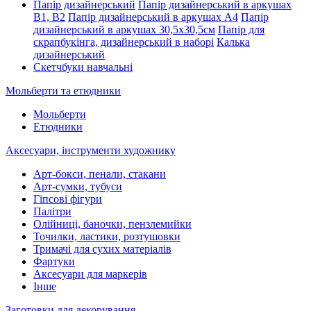
Папір дизайнерський
Папір дизайнерський в аркушах
В1, В2
Папір дизайнерський в аркушах А4
Папір
дизайнерський в аркушах 30,5х30,5см
Папір для
скрапбукінга, дизайнерський в наборі
Калька
дизайнерський
Скетчбуки навчальні
Мольберти та етюдники
Мольберти
Етюдники
Аксесуари, інструменти художнику
Арт-бокси, пенали, стакани
Арт-сумки, тубуси
Гіпсові фігури
Палітри
Олійниці, баночки, пензлемийки
Точилки, ластики, розтушовки
Тримачі для сухих матеріалів
Фартуки
Аксесуари для маркерів
Інше
Заготовки для декорування