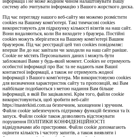
інформації і не може жодним чином налаштовувати Вашу
систему або зчитувати інформацію з Вашого жорсткого диска.
Під час перегляду нашого веб-сайту ми можемо розмістити
cookies на Вашому комп'ютері. Такі тимчасові cookies
використовують для підрахунку кількості візитів на наш сайт.
Вони видаляються, коли Ви виходите з браузера. Постійні
cookies можуть зберігатися на Вашому комп'ютері Вашим
браузером. Під час реєстрації цей тип cookies повідомляє:
вперше Ви до нас завітали чи заходили на наш сайт раніше.
Cookie не містять Персональних даних і можуть бути
заблоковані Вами у будь-який момент. Сookies не отримують
особистої інформації про Вас та не надають нам Вашої
контактної інформації, а також не отримують жодної
інформації з Вашого комп'ютера. Ми використовуємо cookies
для визначення характеристик сайту та пропозицій, які Вам
найбільше подобаються з метою надання Вам більше
інформації, в якій Ви зацікавлені. Крім того, файли cookie
використовуються, щоб зробити веб-сайт
https://masterkisti.com.ua безпечним, захищеним і зручним.
Файли cookie забезпечують підтримку функцій безпеки та їх
запуск. Файли cookie також дозволяють відстежувати
порушення ПОЛІТИКИ КОНФІДЕНЦІЙНОСТІ
відвідувачами або пристроями. Файли cookie допомагають
оцінити кількість і частоту запитів, а також виявляти і