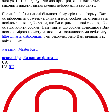
блокувати тих відвідувачів або пристрої, які намагаються
виконати пакетні завантаження інформації з веб-сайту.
Ярлик "help" на панелі більшості браузерів проінформує Вас
як заборонити браузеру приймати нові cookies, як отримувати
повідомлення від браузера, що Ви отримали нові cookies, або
як відключити cookies. Пам'ятайте, що cookies дозволяють Вам
повною мірою користуватися всіма можливостями веб-сайту
https://masterkisti.com.ua
, і ми рекомендуємо Вам залишати їх
ввімкненими.
магазин "Master Kisti"
яскраві фарби ваших фантазій
UA
UA
RU