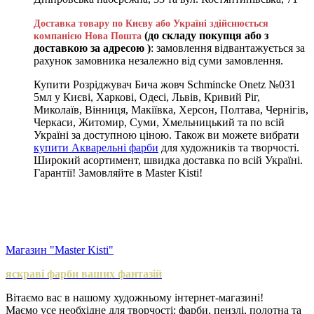
Доставка товару по Києву або Україні здійснюється
(до складу покупця або з
компанією Нова Пошта
доставкою за адресою )
: замовлення відвантажується за
рахунок замовника незалежно від суми замовлення.
Купити Розріджувач Бича жовч Schmincke Onetz №031
5мл у Києві, Харкові, Одесі, Львів, Кривий Ріг,
Миколаїв, Вінниця, Макіївка, Херсон, Полтава, Чернігів,
Черкаси, Житомир, Суми, Хмельницький та по всій
Україні за доступною ціною. Також ви можете вибрати
купити Акварельні фарби
для художників та творчості.
Широкий асортимент, швидка доставка по всій Україні.
Гарантії! Замовляйте в Master Kisti!
Магазин "Master Kisti"
яскраві фарби ваших фантазій
Вітаємо вас в нашому художньому інтернет-магазині!
Маємо усе необхідне для творчості: фарби, пензлі, полотна та