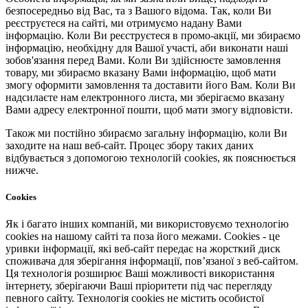
безпосередньо від Вас, та з Вашого відома. Так, коли Ви
реєструєтеся на сайті, ми отримуємо надану Вами
інформацію. Коли Ви реєструєтеся в промо-акції, ми збираємо
інформацію, необхідну для Вашої участі, аби виконати наші
зобов'язання перед Вами. Коли Ви здійснюєте замовлення
товару, ми збираємо вказану Вами інформацію, щоб мати
змогу оформити замовлення та доставити його Вам. Коли Ви
надсилаєте нам електронного листа, ми зберігаємо вказану
Вами адресу електронної пошти, щоб мати змогу відповісти.
Також ми постійно збираємо загальну інформацію, коли Ви
заходите на наш веб-сайт. Процес збору таких даних
відбувається з допомогою технологій cookies, як пояснюється
нижче.
Cookies
Як і багато інших компаній, ми використовуємо технологію
cookies на нашому сайті та поза його межами. Cookies - це
уривки інформації, які веб-сайт передає на жорсткий диск
споживача для зберігання інформації, пов’язаної з веб-сайтом.
Ця технологія розширює Ваші можливості використання
інтернету, зберігаючи Ваші пріоритети під час перегляду
певного сайту. Технологія cookies не містить особистої