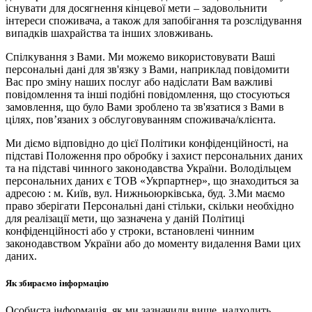
існувати для досягнення кінцевої мети – задовольнити
інтереси споживача, а також для запобігання та розслідування
випадків шахрайства та інших зловживань.
Спілкування з Вами. Ми можемо використовувати Ваші
персональні дані для зв'язку з Вами, наприклад повідомити
Вас про зміну наших послуг або надіслати Вам важливі
повідомлення та інші подібні повідомлення, що стосуються
замовлення, що було Вами зроблено та зв'язатися з Вами в
цілях, пов’язаних з обслуговуванням споживача/клієнта.
Ми діємо відповідно до цієї Політики конфіденційності, на
підставі Положення про обробку і захист персональних даних
та на підставі чинного законодавства України. Володільцем
персональних даних є ТОВ «Укрпартнер», що знаходиться за
адресою : м. Київ, вул. Нижньоюркiвська, буд. 3.Ми маємо
право зберігати Персональні дані стільки, скільки необхідно
для реалізації мети, що зазначена у даній Політиці
конфіденційності або у строки, встановлені чинним
законодавством України або до моменту видалення Вами цих
даних.
Як збираємо інформацію
Особиста інформація, як ми зазначили вище, надходить