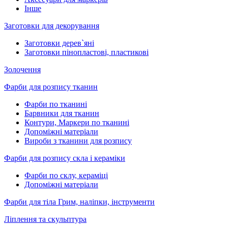
Інше
Заготовки для декорування
Заготовки дерев`яні
Заготовки пінопластові, пластикові
Золочення
Фарби для розпису тканин
Фарби по тканині
Барвники для тканин
Контури, Маркери по тканині
Допоміжні матеріали
Вироби з тканини для розпису
Фарби для розпису скла і кераміки
Фарби по склу, кераміці
Допоміжні матеріали
Фарби для тіла Грим, наліпки, інструменти
Ліплення та скульптура