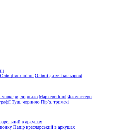
ці
Олівці механічні
Олівці дитячі кольорові
 маркери, чорнило
Маркери інші
Фломастери
графії
Туш, чорнило
Пір`я, тримачі
варельний в аркушах
алюнку
Папір креслярський в аркушах