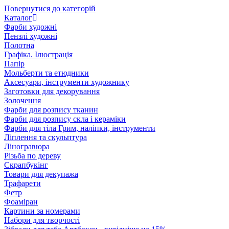
Повернутися до категорій
Каталог
Фарби художні
Пензлі художні
Полотна
Графіка. Ілюстрація
Папір
Мольберти та етюдники
Аксесуари, інструменти художнику
Заготовки для декорування
Золочення
Фарби для розпису тканин
Фарби для розпису скла і кераміки
Фарби для тіла Грим, наліпки, інструменти
Ліплення та скульптура
Ліногравюра
Різьба по дереву
Скрапбукінг
Товари для декупажа
Трафарети
Фетр
Фоаміран
Картини за номерами
Набори для творчості