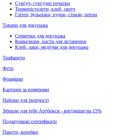
Сургуч, сургучні печатки
Термопістолети, клей, скотч
Глітер, бульонки, пудри, стрази, перли
Товари для декупажа
Серветки для декупажа
Кракелюри, пасти для зістарення
Клей, лаки, медіуми для декупажа
Трафарети
Фетр
Фоаміран
Картини за номерами
Набори для творчості
Зібрали для тебе Артбокси - вигідніше на 15%
Подарункові сертифікати
Пакети, коробки