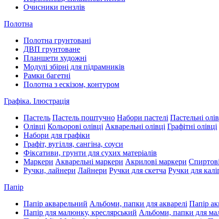
Очисники пензлів
Полотна
Полотна грунтовані
ДВП грунтоване
Планшети художні
Модулі збірні для підрамників
Рамки багетні
Полотна з ескізом, контуром
Графіка. Ілюстрація
Пастель
Пастель поштучно
Набори пастелі
Пастельні олів
Олівці
Кольорові олівці
Акварельні олівці
Графітні олівці
Набори для графіки
Графіт, вугілля, сангіна, соуси
Фіксативи, грунти для сухих матеріалів
Маркери
Акварельні маркери
Акрилові маркери
Спиртові
Ручки, лайнери
Лайнери
Ручки для скетча
Ручки для калі
Папір
Папір акварельний
Альбоми, папки для акварелі
Папір ак
Папір для малюнку, креслярський
Альбоми, папки для м