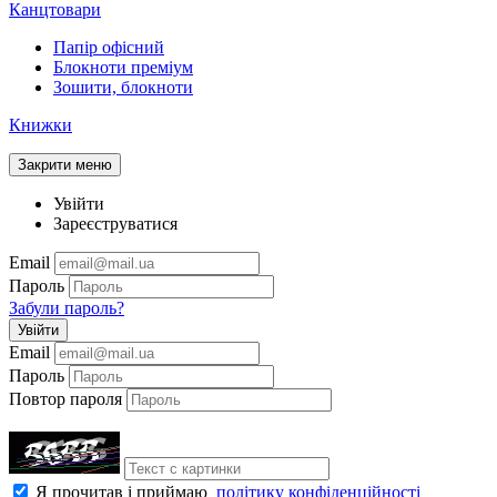
Канцтовари
Папір офісний
Блокноти преміум
Зошити, блокноти
Книжки
Закрити меню
Увійти
Зареєструватися
Email
Пароль
Забули пароль?
Увійти
Email
Пароль
Повтор пароля
Я прочитав і приймаю
політику конфіденційності