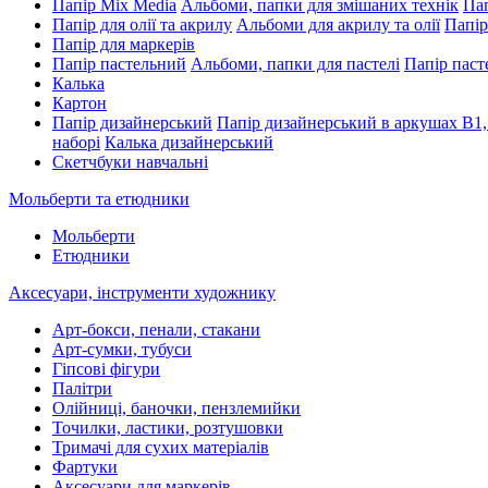
Папір Mix Media
Альбоми, папки для змішаних технік
Пап
Папір для олії та акрилу
Альбоми для акрилу та олії
Папір
Папір для маркерів
Папір пастельний
Альбоми, папки для пастелі
Папір паст
Калька
Картон
Папір дизайнерський
Папір дизайнерський в аркушах В1,
наборі
Калька дизайнерський
Скетчбуки навчальні
Мольберти та етюдники
Мольберти
Етюдники
Аксесуари, інструменти художнику
Арт-бокси, пенали, стакани
Арт-сумки, тубуси
Гіпсові фігури
Палітри
Олійниці, баночки, пензлемийки
Точилки, ластики, розтушовки
Тримачі для сухих матеріалів
Фартуки
Аксесуари для маркерів