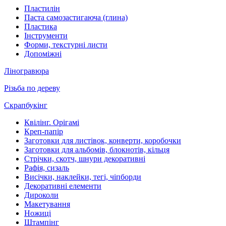
Пластилін
Паста самозастигаюча (глина)
Пластика
Інструменти
Форми, текстурні листи
Допоміжні
Ліногравюра
Різьба по дереву
Скрапбукінг
Квілінг. Орігамі
Креп-папір
Заготовки для листівок, конверти, коробочки
Заготовки для альбомів, блокнотів, кільця
Стрічки, скотч, шнури декоративні
Рафія, сизаль
Висічки, наклейки, тегі, чіпборди
Декоративні елементи
Дироколи
Макетування
Ножиці
Штампінг