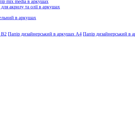
ір mix media в аркушах
 для акрилу та олії в аркушах
ельний в аркушах
 В2
Папір дизайнерський в аркушах А4
Папір дизайнерський в а