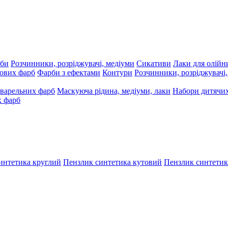
рби
Розчинники, розріджувачі, медіуми
Сикативи
Лаки для олійн
ових фарб
Фарби з ефектами
Контури
Розчинники, розріджувачі
варельних фарб
Маскуюча рідина, медіуми, лаки
Набори дитячих
х фарб
интетика круглий
Пензлик синтетика кутовий
Пензлик синтетик