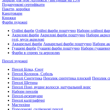
Зібрали для тебе Артбокси - вигідніше на 15%
Подарункові сертифікати
Пакети, коробки
Канцтовари
Книжки
Фарби художні
Олійні фарби
Олійні фарби поштучно
Набори олійної фа
Акрилові фарби
Акрилові фарби поштучно
Набори акрил
гелі, муси акрилові
Акварельні фарби
Акварельні фарби поштучно
Набори ак
Гуашеві фарби
Гуашеві фарби поштучно
Набори гуашеви
Фарби в спреях та аерозолях
Пензлі художні
Пензлі Білка, Єнот
Пензлі Колонок, Соболь
Пензлі Синтетика
Пензлик синтетика плоский
Пензлик с
Пензлі Щетина
Пензлі Поні, вушне волосся, натуральний ворс
Набори пензлів
Пензлі-резервуари
Пензлі каліграфічні
Мастихіни
Поролонові, силіконові пензлі