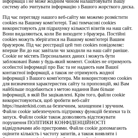
інформації і не може жодним чином налаштовувати Вашу
систему або зчитувати інформацію з Вашого жорсткого диска.
Під час перегляду нашого веб-сайту ми можемо розмістити
cookies на Вашому комп'ютері. Такі тимчасові cookies
використовують для підрахунку кількості візитів на наш сайт.
Вони видаляються, коли Ви виходите з браузера. Постійні
cookies можуть зберігатися на Вашому комп'ютері Вашим
браузером. Під час реєстрації цей тип cookies повідомляє:
вперше Ви до нас завітали чи заходили на наш сайт раніше.
Cookie не містять Персональних даних і можуть бути
заблоковані Вами у будь-який момент. Сookies не отримують
особистої інформації про Вас та не надають нам Вашої
контактної інформації, а також не отримують жодної
інформації з Вашого комп'ютера. Ми використовуємо cookies
для визначення характеристик сайту та пропозицій, які Вам
найбільше подобаються з метою надання Вам більше
інформації, в якій Ви зацікавлені. Крім того, файли cookie
використовуються, щоб зробити веб-сайт
https://masterkisti.com.ua безпечним, захищеним і зручним.
Файли cookie забезпечують підтримку функцій безпеки та їх
запуск. Файли cookie також дозволяють відстежувати
порушення ПОЛІТИКИ КОНФІДЕНЦІЙНОСТІ
відвідувачами або пристроями. Файли cookie допомагають
оцінити кількість і частоту запитів, а також виявляти і