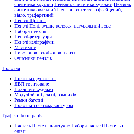
синтетика круглий
Пензлик синтетика кутовий
Пензлик
синтетика овальний
Пензлик синтетика флейцевий,
віяло, трафаретний
Пензлі Щетина
Пензлі Поні, вушне волосся, натуральний ворс
Набори пензлів
Пензлі-резервуари
Пензлі каліграфічні
Мастихіни
Поролонові, силіконові пензлі
Очисники пензлів
Полотна
Полотна грунтовані
ДВП грунтоване
Планшети художні
Модулі збірні для підрамників
Рамки багетні
Полотна з ескізом, контуром
Графіка. Ілюстрація
Пастель
Пастель поштучно
Набори пастелі
Пастельні
олівці