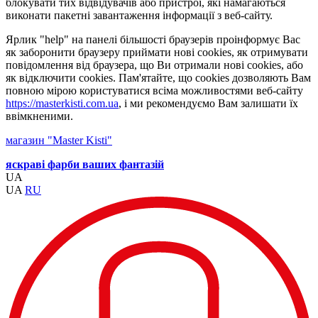
блокувати тих відвідувачів або пристрої, які намагаються
виконати пакетні завантаження інформації з веб-сайту.
Ярлик "help" на панелі більшості браузерів проінформує Вас
як заборонити браузеру приймати нові cookies, як отримувати
повідомлення від браузера, що Ви отримали нові cookies, або
як відключити cookies. Пам'ятайте, що cookies дозволяють Вам
повною мірою користуватися всіма можливостями веб-сайту
https://masterkisti.com.ua
, і ми рекомендуємо Вам залишати їх
ввімкненими.
магазин "Master Kisti"
яскраві фарби ваших фантазій
UA
UA
RU