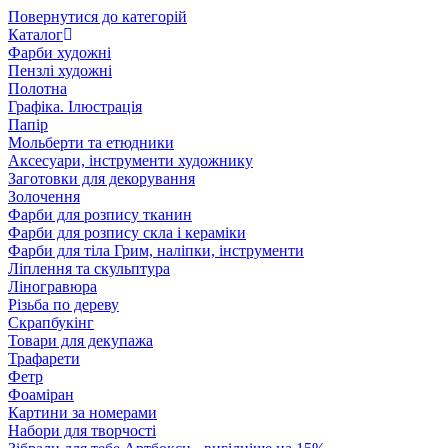
Повернутися до категорій
Каталог
Фарби художні
Пензлі художні
Полотна
Графіка. Ілюстрація
Папір
Мольберти та етюдники
Аксесуари, інструменти художнику
Заготовки для декорування
Золочення
Фарби для розпису тканин
Фарби для розпису скла і кераміки
Фарби для тіла Грим, наліпки, інструменти
Ліплення та скульптура
Ліногравюра
Різьба по дереву
Скрапбукінг
Товари для декупажа
Трафарети
Фетр
Фоаміран
Картини за номерами
Набори для творчості