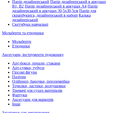
Папір дизайнерський
Папір дизайнерський в аркушах
В1, В2
Папір дизайнерський в аркушах А4
Папір
дизайнерський в аркушах 30,5х30,5см
Папір для
скрапбукінга, дизайнерський в наборі
Калька
дизайнерський
Скетчбуки навчальні
Мольберти та етюдники
Мольберти
Етюдники
Аксесуари, інструменти художнику
Арт-бокси, пенали, стакани
Арт-сумки, тубуси
Гіпсові фігури
Палітри
Олійниці, баночки, пензлемийки
Точилки, ластики, розтушовки
Тримачі для сухих матеріалів
Фартуки
Аксесуари для маркерів
Інше
Заготовки для декорування