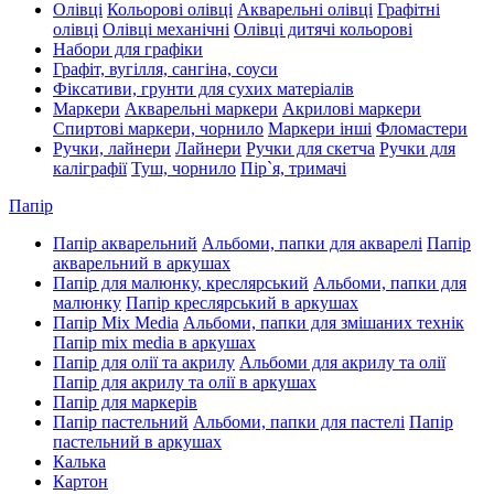
Олівці
Кольорові олівці
Акварельні олівці
Графітні
олівці
Олівці механічні
Олівці дитячі кольорові
Набори для графіки
Графіт, вугілля, сангіна, соуси
Фіксативи, грунти для сухих матеріалів
Маркери
Акварельні маркери
Акрилові маркери
Спиртові маркери, чорнило
Маркери інші
Фломастери
Ручки, лайнери
Лайнери
Ручки для скетча
Ручки для
каліграфії
Туш, чорнило
Пір`я, тримачі
Папір
Папір акварельний
Альбоми, папки для акварелі
Папір
акварельний в аркушах
Папір для малюнку, креслярський
Альбоми, папки для
малюнку
Папір креслярський в аркушах
Папір Mix Media
Альбоми, папки для змішаних технік
Папір mix media в аркушах
Папір для олії та акрилу
Альбоми для акрилу та олії
Папір для акрилу та олії в аркушах
Папір для маркерів
Папір пастельний
Альбоми, папки для пастелі
Папір
пастельний в аркушах
Калька
Картон