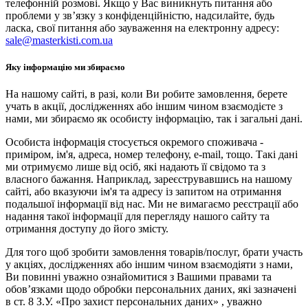
телефонній розмові. Якщо у Вас виникнуть питання або
проблеми у зв’язку з конфіденційністю, надсилайте, будь
ласка, свої питання або зауваження на електронну адресу:
sale@masterkisti.com.ua
Яку інформацію ми збираємо
На нашому сайті, в разі, коли Ви робите замовлення, берете
учать в акції, дослідженнях або іншим чином взаємодієте з
нами, ми збираємо як особисту інформацію, так і загальні дані.
Особиста інформація стосується окремого споживача -
приміром, ім'я, адреса, номер телефону, e-mail, тощо. Такі дані
ми отримуємо лише від осіб, які надають її свідомо та з
власного бажання. Наприклад, зареєструвавшись на нашому
сайті, або вказуючи ім'я та адресу із запитом на отримання
подальшої інформації від нас. Ми не вимагаємо реєстрації або
надання такої інформації для перегляду нашого сайту та
отримання доступу до його змісту.
Для того щоб зробити замовлення товарів/послуг, брати участь
у акціях, дослідженнях або іншим чином взаємодіяти з нами,
Ви повинні уважно ознайомитися з Вашими правами та
обов’язками щодо обробки персональних даних, які зазначені
в ст. 8 З.У. «Про захист персональних даних» , уважно