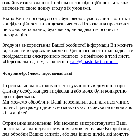
ознайомитися з даною Політикою конфіденційності, а також
висловити свою повну згоду з їх умовами.
Якщо Ви не погоджуєтеся з будь-якою з умов даної Політики
конфіденційності та вищезазначеного Положення про захист
персональних даних, будь ласка, не надавайте особисту
інформацію.
Згоду на використання Вашої особистої інформації Ви можете
відкликати в будь-який момент. Для цього достатньо надіслати
повідомлення електронною поштою, з поміткою в темі листа
«Персональні дані», за адресою:
sale@masterkisti.com.ua
Чому ми обробляємо персональні дані
Персональні дані - відомості чи сукупність відомостей про
фізичну особу, яка ідентифікована або може бути конкретно
ідентифікована.
Ми можемо обробляти Ваші персональні дані для наступних
цілей. При цьому одночасно можуть застосовуватися одна або
кілька цілей.
Отримання замовлення. Ми можемо використовувати Ваші
персональні дані для отримання замовлення, яке Ви зробили,
для обробки Ваших запитів, або для інших цілей, які можуть