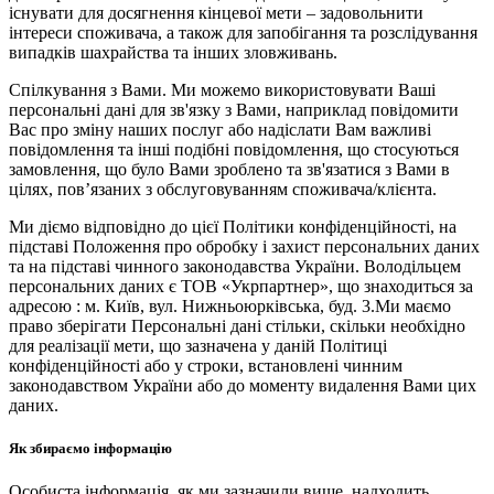
існувати для досягнення кінцевої мети – задовольнити
інтереси споживача, а також для запобігання та розслідування
випадків шахрайства та інших зловживань.
Спілкування з Вами. Ми можемо використовувати Ваші
персональні дані для зв'язку з Вами, наприклад повідомити
Вас про зміну наших послуг або надіслати Вам важливі
повідомлення та інші подібні повідомлення, що стосуються
замовлення, що було Вами зроблено та зв'язатися з Вами в
цілях, пов’язаних з обслуговуванням споживача/клієнта.
Ми діємо відповідно до цієї Політики конфіденційності, на
підставі Положення про обробку і захист персональних даних
та на підставі чинного законодавства України. Володільцем
персональних даних є ТОВ «Укрпартнер», що знаходиться за
адресою : м. Київ, вул. Нижньоюркiвська, буд. 3.Ми маємо
право зберігати Персональні дані стільки, скільки необхідно
для реалізації мети, що зазначена у даній Політиці
конфіденційності або у строки, встановлені чинним
законодавством України або до моменту видалення Вами цих
даних.
Як збираємо інформацію
Особиста інформація, як ми зазначили вище, надходить