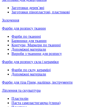
Заготовки дерев`яні
Заготовки пінопластові, пластикові
Золочення
Фарби для розпису тканин
Фарби по тканині
Барвники для тканин
Контури, Маркери по тканині
Допоміжні матеріали
Вироби з тканини для розпису
Фарби для розпису скла і кераміки
Фарби по склу, кераміці
Допоміжні матеріали
Фарби для тіла Грим, наліпки, інструменти
Ліплення та скульптура
Пластилін
Паста самозастигаюча (глина)