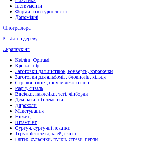
Пластика
Інструменти
Форми, текстурні листи
Допоміжні
Ліногравюра
Різьба по дереву
Скрапбукінг
Квілінг. Орігамі
Креп-папір
Заготовки для листівок, конверти, коробочки
Заготовки для альбомів, блокнотів, кільця
Стрічки, скотч, шнури декоративні
Рафія, сизаль
Висічки, наклейки, тегі, чіпборди
Декоративні елементи
Дироколи
Макетування
Ножиці
Штампінг
Сургуч, сургучні печатки
Термопістолети, клей, скотч
Глітер, бульонки, пудри, стрази, перли