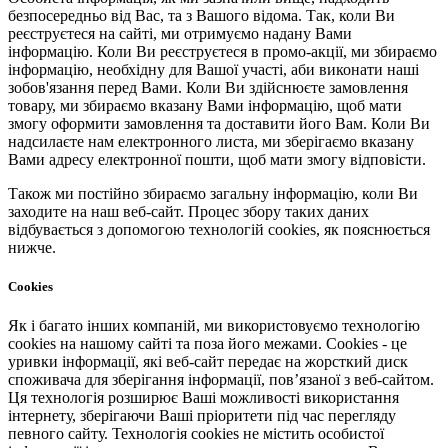
безпосередньо від Вас, та з Вашого відома. Так, коли Ви
реєструєтеся на сайті, ми отримуємо надану Вами
інформацію. Коли Ви реєструєтеся в промо-акції, ми збираємо
інформацію, необхідну для Вашої участі, аби виконати наші
зобов'язання перед Вами. Коли Ви здійснюєте замовлення
товару, ми збираємо вказану Вами інформацію, щоб мати
змогу оформити замовлення та доставити його Вам. Коли Ви
надсилаєте нам електронного листа, ми зберігаємо вказану
Вами адресу електронної пошти, щоб мати змогу відповісти.
Також ми постійно збираємо загальну інформацію, коли Ви
заходите на наш веб-сайт. Процес збору таких даних
відбувається з допомогою технологій cookies, як пояснюється
нижче.
Cookies
Як і багато інших компаній, ми використовуємо технологію
cookies на нашому сайті та поза його межами. Cookies - це
уривки інформації, які веб-сайт передає на жорсткий диск
споживача для зберігання інформації, пов’язаної з веб-сайтом.
Ця технологія розширює Ваші можливості використання
інтернету, зберігаючи Ваші пріоритети під час перегляду
певного сайту. Технологія cookies не містить особистої