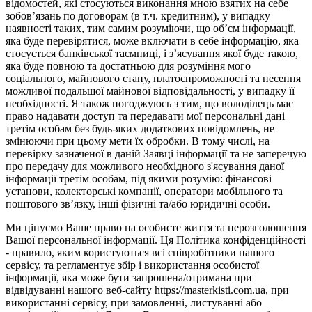
відомостей, які стосуються виконання мною взятих на себе
зобов’язань по договорам (в т.ч. кредитним), у випадку
наявності таких, тим самим розуміючи, що об’єм інформації,
яка буде перевірятися, може включати в себе інформацію, яка
стосується банківської таємниці, і з’ясування якої буде такою,
яка буде повною та достатньою для розуміння мого
соціального, майнового стану, платоспроможності та несення
можливої подальшої майнової відповідальності, у випадку її
необхідності. Я також погоджуюсь з тим, що володілець має
право надавати доступ та передавати мої персональні дані
третім особам без будь-яких додаткових повідомлень, не
змінюючи при цьому мети їх обробки. В тому числі, на
перевірку зазначеної в даній Заявці інформації та не заперечую
про передачу для можливого необхідного з'ясування даної
інформації третім особам, під якими розумію: фінансові
установи, колекторські компанії, оператори мобільного та
поштового зв’язку, інші фізичні та/або юридичні особи.
Ми цінуємо Ваше право на особисте життя та нерозголошення
Вашої персональної інформації. Ця Політика конфіденційності
- правило, яким користуються всі співробітники нашого
сервісу, та регламентує збір і використання особистої
інформації, яка може бути запрошена/отримана при
відвідуванні нашого веб-сайту https://masterkisti.com.ua, при
використанні сервісу, при замовленні, листуванні або