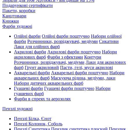
Зібрали для тебе Артбокси - вигідніше на 15%
Подарункові сертифікати
Пакети, коробки
Канцтовари
Книжки
Фарби художні
Олійні фарби
Олійні фарби поштучно
Набори олійної
фарби
Розчинники, розріджувачі, медіуми
Сикативи
Лаки для олійних фарб
Акрилові фарби
Акрилові фарби поштучно
Набори
акрилових фарб
Фарби з ефектами
Контури
Розчинники, розріджувачі, медіуми
Лаки для акрилових
фарб
Грунт акриловий
Пасти, гелі, муси акрилові
Акварельні фарби
Акварельні фарби поштучно
Набори
акварельних фарб
Маскуюча рідина, медіуми, лаки
Набори дитячих акварельних фарб
Гуашеві фарби
Гуашеві фарби поштучно
Набори
гуашевих фарб
Фарби в спреях та аерозолях
Пензлі художні
Пензлі Білка, Єнот
Пензлі Колонок, Соболь
Пензлі Синтетика
Пензлик синтетика плоский
Пензлик