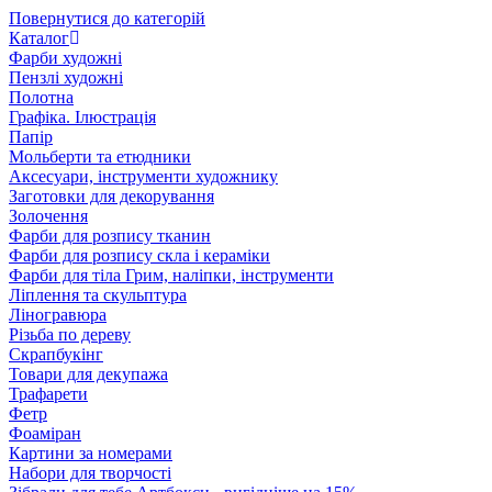
Повернутися до категорій
Каталог
Фарби художні
Пензлі художні
Полотна
Графіка. Ілюстрація
Папір
Мольберти та етюдники
Аксесуари, інструменти художнику
Заготовки для декорування
Золочення
Фарби для розпису тканин
Фарби для розпису скла і кераміки
Фарби для тіла Грим, наліпки, інструменти
Ліплення та скульптура
Ліногравюра
Різьба по дереву
Скрапбукінг
Товари для декупажа
Трафарети
Фетр
Фоаміран
Картини за номерами
Набори для творчості