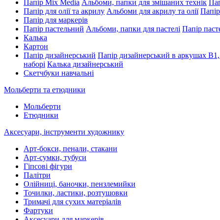
Папір Mix Media
Альбоми, папки для змішаних технік
Пап
Папір для олії та акрилу
Альбоми для акрилу та олії
Папір
Папір для маркерів
Папір пастельний
Альбоми, папки для пастелі
Папір паст
Калька
Картон
Папір дизайнерський
Папір дизайнерський в аркушах В1,
наборі
Калька дизайнерський
Скетчбуки навчальні
Мольберти та етюдники
Мольберти
Етюдники
Аксесуари, інструменти художнику
Арт-бокси, пенали, стакани
Арт-сумки, тубуси
Гіпсові фігури
Палітри
Олійниці, баночки, пензлемийки
Точилки, ластики, розтушовки
Тримачі для сухих матеріалів
Фартуки
Аксесуари для маркерів