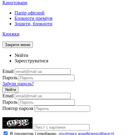
Канцтовари
Папір офісний
Блокноти преміум
Зошити, блокноти
Книжки
Закрити меню
Увійти
Зареєструватися
Email
Пароль
Забули пароль?
Увійти
Email
Пароль
Повтор пароля
Я прочитав і приймаю
політику конфіденційності