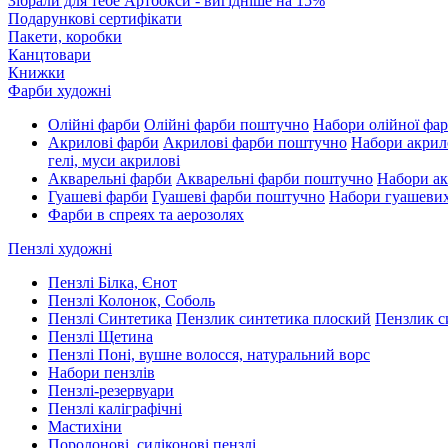
Зібрали для тебе Артбокси - вигідніше на 15%
Подарункові сертифікати
Пакети, коробки
Канцтовари
Книжки
Фарби художні
Олійні фарби
Олійні фарби поштучно
Набори олійної фа
Акрилові фарби
Акрилові фарби поштучно
Набори акрил
гелі, муси акрилові
Акварельні фарби
Акварельні фарби поштучно
Набори ак
Гуашеві фарби
Гуашеві фарби поштучно
Набори гуашеви
Фарби в спреях та аерозолях
Пензлі художні
Пензлі Білка, Єнот
Пензлі Колонок, Соболь
Пензлі Синтетика
Пензлик синтетика плоский
Пензлик с
Пензлі Щетина
Пензлі Поні, вушне волосся, натуральний ворс
Набори пензлів
Пензлі-резервуари
Пензлі каліграфічні
Мастихіни
Поролонові, силіконові пензлі