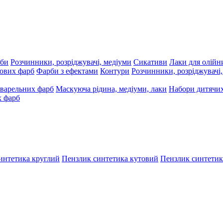
рби
Розчинники, розріджувачі, медіуми
Сикативи
Лаки для олійн
ових фарб
Фарби з ефектами
Контури
Розчинники, розріджувачі
варельних фарб
Маскуюча рідина, медіуми, лаки
Набори дитячих
х фарб
интетика круглий
Пензлик синтетика кутовий
Пензлик синтетик