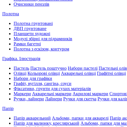
Очисники пензлів
Полотна
Полотна грунтовані
ДВП грунтоване
Планшети художні
Модулі збірні для підрамників
Рамки багетні
Полотна з ескізом, контуром
Графіка. Ілюстрація
Пастель
Пастель поштучно
Набори пастелі
Пастельні олів
Олівці
Кольорові олівці
Акварельні олівці
Графітні олівці
Набори для графіки
Графіт, вугілля, сангіна, соуси
Фіксативи, грунти для сухих матеріалів
Маркери
Акварельні маркери
Акрилові маркери
Спиртові
Ручки, лайнери
Лайнери
Ручки для скетча
Ручки для калі
Папір
Папір акварельний
Альбоми, папки для акварелі
Папір ак
Папір для малюнку, креслярський
Альбоми, папки для м