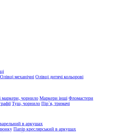
ці
Олівці механічні
Олівці дитячі кольорові
 маркери, чорнило
Маркери інші
Фломастери
графії
Туш, чорнило
Пір`я, тримачі
варельний в аркушах
алюнку
Папір креслярський в аркушах