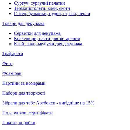
Сургуч, сургучні печатки
Термопістолети, клей, скотч
Глітер, бульонки, пудри, стрази, перли
Товари для декупажа
Серветки для декупажа
Кракелюри, пасти для зістарення
Клей, лаки, медіуми для декупажа
Трафарети
Фетр
Фоаміран
Картини за номерами
Набори для творчості
Зібрали для тебе Артбокси - вигідніше на 15%
Подарункові сертифікати
Пакети, коробки