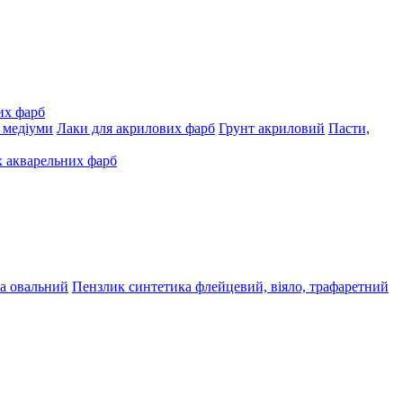
их фарб
, медіуми
Лаки для акрилових фарб
Грунт акриловий
Пасти,
 акварельних фарб
а овальний
Пензлик синтетика флейцевий, віяло, трафаретний