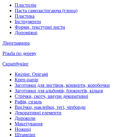
Пластилін
Паста самозастигаюча (глина)
Пластика
Інструменти
Форми, текстурні листи
Допоміжні
Ліногравюра
Різьба по дереву
Скрапбукінг
Квілінг. Орігамі
Креп-папір
Заготовки для листівок, конверти, коробочки
Заготовки для альбомів, блокнотів, кільця
Стрічки, скотч, шнури декоративні
Рафія, сизаль
Висічки, наклейки, тегі, чіпборди
Декоративні елементи
Дироколи
Макетування
Ножиці
Штампінг