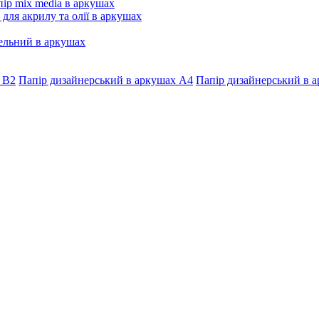
ір mix media в аркушах
 для акрилу та олії в аркушах
ельний в аркушах
 В2
Папір дизайнерський в аркушах А4
Папір дизайнерський в а