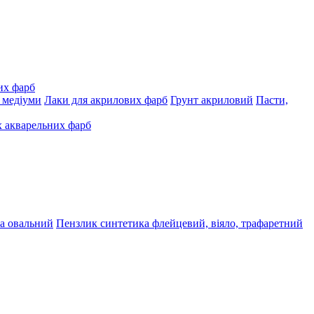
их фарб
, медіуми
Лаки для акрилових фарб
Грунт акриловий
Пасти,
 акварельних фарб
а овальний
Пензлик синтетика флейцевий, віяло, трафаретний