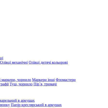
ці
Олівці механічні
Олівці дитячі кольорові
 маркери, чорнило
Маркери інші
Фломастери
графії
Туш, чорнило
Пір`я, тримачі
варельний в аркушах
алюнку
Папір креслярський в аркушах