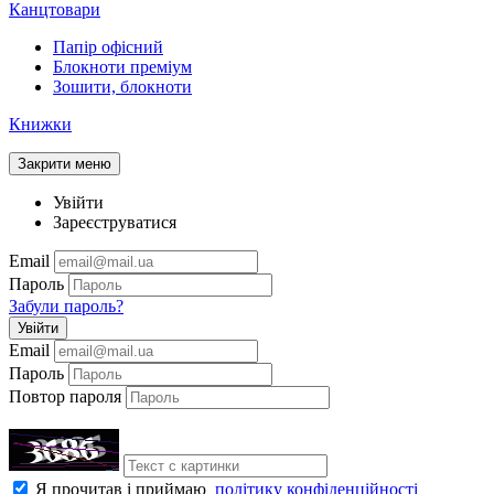
Канцтовари
Папір офісний
Блокноти преміум
Зошити, блокноти
Книжки
Закрити меню
Увійти
Зареєструватися
Email
Пароль
Забули пароль?
Увійти
Email
Пароль
Повтор пароля
Я прочитав і приймаю
політику конфіденційності