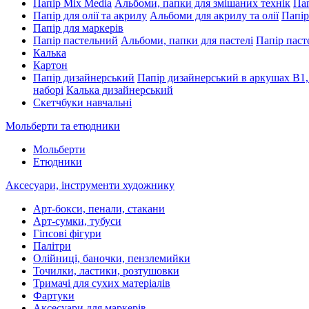
Папір Mix Media
Альбоми, папки для змішаних технік
Пап
Папір для олії та акрилу
Альбоми для акрилу та олії
Папір
Папір для маркерів
Папір пастельний
Альбоми, папки для пастелі
Папір паст
Калька
Картон
Папір дизайнерський
Папір дизайнерський в аркушах В1,
наборі
Калька дизайнерський
Скетчбуки навчальні
Мольберти та етюдники
Мольберти
Етюдники
Аксесуари, інструменти художнику
Арт-бокси, пенали, стакани
Арт-сумки, тубуси
Гіпсові фігури
Палітри
Олійниці, баночки, пензлемийки
Точилки, ластики, розтушовки
Тримачі для сухих матеріалів
Фартуки
Аксесуари для маркерів