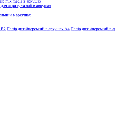
ір mix media в аркушах
 для акрилу та олії в аркушах
ельний в аркушах
 В2
Папір дизайнерський в аркушах А4
Папір дизайнерський в а