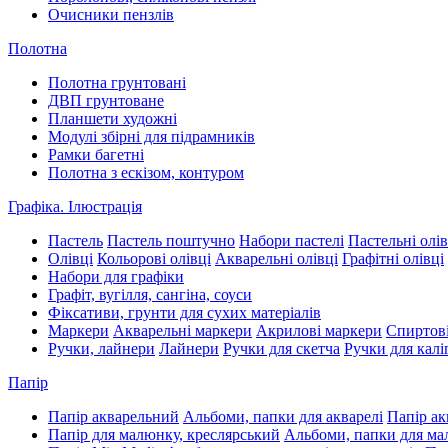
Очисники пензлів
Полотна
Полотна грунтовані
ДВП грунтоване
Планшети художні
Модулі збірні для підрамників
Рамки багетні
Полотна з ескізом, контуром
Графіка. Ілюстрація
Пастель
Пастель поштучно
Набори пастелі
Пастельні олів
Олівці
Кольорові олівці
Акварельні олівці
Графітні олівці
Набори для графіки
Графіт, вугілля, сангіна, соуси
Фіксативи, грунти для сухих матеріалів
Маркери
Акварельні маркери
Акрилові маркери
Спиртові
Ручки, лайнери
Лайнери
Ручки для скетча
Ручки для калі
Папір
Папір акварельний
Альбоми, папки для акварелі
Папір ак
Папір для малюнку, креслярський
Альбоми, папки для м