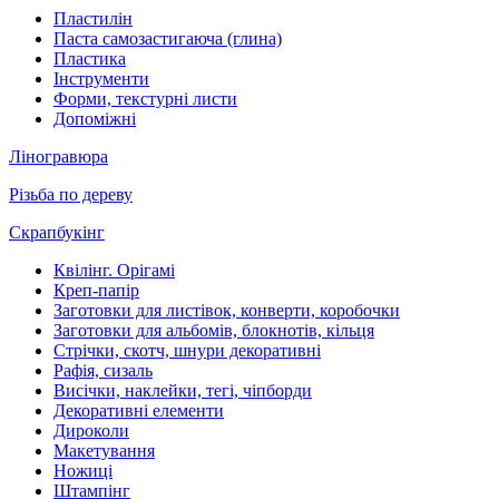
Пластилін
Паста самозастигаюча (глина)
Пластика
Інструменти
Форми, текстурні листи
Допоміжні
Ліногравюра
Різьба по дереву
Скрапбукінг
Квілінг. Орігамі
Креп-папір
Заготовки для листівок, конверти, коробочки
Заготовки для альбомів, блокнотів, кільця
Стрічки, скотч, шнури декоративні
Рафія, сизаль
Висічки, наклейки, тегі, чіпборди
Декоративні елементи
Дироколи
Макетування
Ножиці
Штампінг