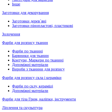
Інше
Заготовки для декорування
Заготовки дерев`яні
Заготовки пінопластові, пластикові
Золочення
Фарби для розпису тканин
Фарби по тканині
Барвники для тканин
Контури, Маркери по тканині
Допоміжні матеріали
Вироби з тканини для розпису
Фарби для розпису скла і кераміки
Фарби по склу, кераміці
Допоміжні матеріали
Фарби для тіла Грим, наліпки, інструменти
Ліплення та скульптура