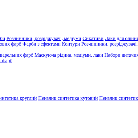
рби
Розчинники, розріджувачі, медіуми
Сикативи
Лаки для олійн
ових фарб
Фарби з ефектами
Контури
Розчинники, розріджувачі
варельних фарб
Маскуюча рідина, медіуми, лаки
Набори дитячих
х фарб
интетика круглий
Пензлик синтетика кутовий
Пензлик синтетик