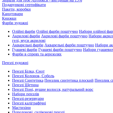
Зібрали для тебе Артбокси - вигідніше на 15%
Подарункові сертифікати
Пакети, коробки
Канцтовари
Книжки
Фарби художні
Олійні фарби
Олійні фарби поштучно
Набори олійної фа
Акрилові фарби
Акрилові фарби поштучно
Набори акрил
гелі, муси акрилові
Акварельні фарби
Акварельні фарби поштучно
Набори ак
Гуашеві фарби
Гуашеві фарби поштучно
Набори гуашеви
Фарби в спреях та аерозолях
Пензлі художні
Пензлі Білка, Єнот
Пензлі Колонок, Соболь
Пензлі Синтетика
Пензлик синтетика плоский
Пензлик с
Пензлі Щетина
Пензлі Поні, вушне волосся, натуральний ворс
Набори пензлів
Пензлі-резервуари
Пензлі каліграфічні
Мастихіни
Поролонові, силіконові пензлі