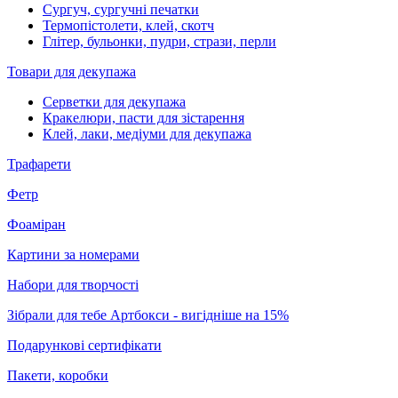
Сургуч, сургучні печатки
Термопістолети, клей, скотч
Глітер, бульонки, пудри, стрази, перли
Товари для декупажа
Серветки для декупажа
Кракелюри, пасти для зістарення
Клей, лаки, медіуми для декупажа
Трафарети
Фетр
Фоаміран
Картини за номерами
Набори для творчості
Зібрали для тебе Артбокси - вигідніше на 15%
Подарункові сертифікати
Пакети, коробки