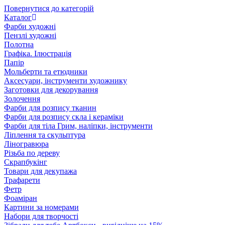
Повернутися до категорій
Каталог
Фарби художні
Пензлі художні
Полотна
Графіка. Ілюстрація
Папір
Мольберти та етюдники
Аксесуари, інструменти художнику
Заготовки для декорування
Золочення
Фарби для розпису тканин
Фарби для розпису скла і кераміки
Фарби для тіла Грим, наліпки, інструменти
Ліплення та скульптура
Ліногравюра
Різьба по дереву
Скрапбукінг
Товари для декупажа
Трафарети
Фетр
Фоаміран
Картини за номерами
Набори для творчості