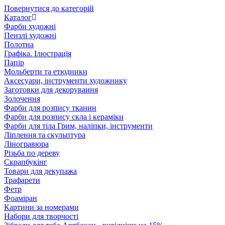
Повернутися до категорій
Каталог
Фарби художні
Пензлі художні
Полотна
Графіка. Ілюстрація
Папір
Мольберти та етюдники
Аксесуари, інструменти художнику
Заготовки для декорування
Золочення
Фарби для розпису тканин
Фарби для розпису скла і кераміки
Фарби для тіла Грим, наліпки, інструменти
Ліплення та скульптура
Ліногравюра
Різьба по дереву
Скрапбукінг
Товари для декупажа
Трафарети
Фетр
Фоаміран
Картини за номерами
Набори для творчості