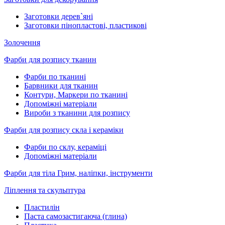
Заготовки дерев`яні
Заготовки пінопластові, пластикові
Золочення
Фарби для розпису тканин
Фарби по тканині
Барвники для тканин
Контури, Маркери по тканині
Допоміжні матеріали
Вироби з тканини для розпису
Фарби для розпису скла і кераміки
Фарби по склу, кераміці
Допоміжні матеріали
Фарби для тіла Грим, наліпки, інструменти
Ліплення та скульптура
Пластилін
Паста самозастигаюча (глина)