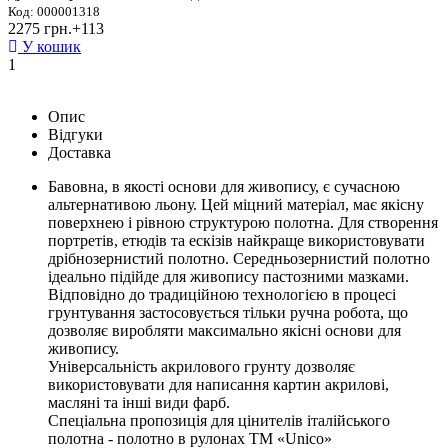
Код: 000001318
2275 грн.
+113
У кошик
1
Опис
Відгуки
Доставка
Бавовна, в якості основи для живопису, є сучасною
альтернативою льону. Цей міцний матеріал, має якісну
поверхнею і рівною структурою полотна. Для створення
портретів, етюдів та ескізів найкраще використовувати
дрібнозернистий полотно. Середньозернистий полотно
ідеально підійде для живопису пастозними мазками.
Відповідно до традиційною технологією в процесі
грунтування застосовується тільки ручна робота, що
дозволяє виробляти максимально якісні основи для
живопису.
Універсальність акрилового грунту дозволяє
використовувати для написання картин акрилові,
масляні та інші види фарб.
Спеціальна пропозиція для цінителів італійського
полотна - полотно в рулонах ТМ «Unico»