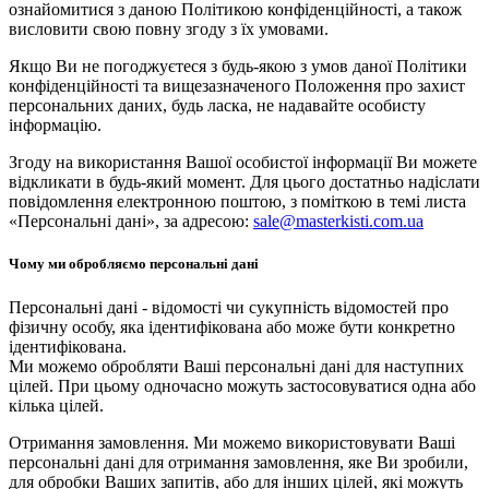
ознайомитися з даною Політикою конфіденційності, а також
висловити свою повну згоду з їх умовами.
Якщо Ви не погоджуєтеся з будь-якою з умов даної Політики
конфіденційності та вищезазначеного Положення про захист
персональних даних, будь ласка, не надавайте особисту
інформацію.
Згоду на використання Вашої особистої інформації Ви можете
відкликати в будь-який момент. Для цього достатньо надіслати
повідомлення електронною поштою, з поміткою в темі листа
«Персональні дані», за адресою:
sale@masterkisti.com.ua
Чому ми обробляємо персональні дані
Персональні дані - відомості чи сукупність відомостей про
фізичну особу, яка ідентифікована або може бути конкретно
ідентифікована.
Ми можемо обробляти Ваші персональні дані для наступних
цілей. При цьому одночасно можуть застосовуватися одна або
кілька цілей.
Отримання замовлення. Ми можемо використовувати Ваші
персональні дані для отримання замовлення, яке Ви зробили,
для обробки Ваших запитів, або для інших цілей, які можуть