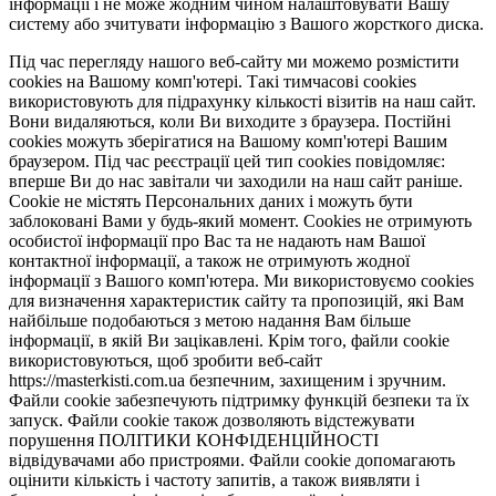
інформації і не може жодним чином налаштовувати Вашу
систему або зчитувати інформацію з Вашого жорсткого диска.
Під час перегляду нашого веб-сайту ми можемо розмістити
cookies на Вашому комп'ютері. Такі тимчасові cookies
використовують для підрахунку кількості візитів на наш сайт.
Вони видаляються, коли Ви виходите з браузера. Постійні
cookies можуть зберігатися на Вашому комп'ютері Вашим
браузером. Під час реєстрації цей тип cookies повідомляє:
вперше Ви до нас завітали чи заходили на наш сайт раніше.
Cookie не містять Персональних даних і можуть бути
заблоковані Вами у будь-який момент. Сookies не отримують
особистої інформації про Вас та не надають нам Вашої
контактної інформації, а також не отримують жодної
інформації з Вашого комп'ютера. Ми використовуємо cookies
для визначення характеристик сайту та пропозицій, які Вам
найбільше подобаються з метою надання Вам більше
інформації, в якій Ви зацікавлені. Крім того, файли cookie
використовуються, щоб зробити веб-сайт
https://masterkisti.com.ua безпечним, захищеним і зручним.
Файли cookie забезпечують підтримку функцій безпеки та їх
запуск. Файли cookie також дозволяють відстежувати
порушення ПОЛІТИКИ КОНФІДЕНЦІЙНОСТІ
відвідувачами або пристроями. Файли cookie допомагають
оцінити кількість і частоту запитів, а також виявляти і