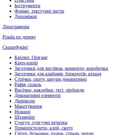
Пластика
Інструменти
Форми, текстурні листи
Допоміжні
Ліногравюра
Різьба по дереву
Скрапбукінг
Квілінг. Орігамі
Креп-папір
Заготовки для листівок, конверти, коробочки
Заготовки для альбомів, блокнотів, кільця
Стрічки, скотч, шнури декоративні
Рафія, сизаль
Висічки, наклейки, тегі, чіпборди
Декоративні елементи
Дироколи
Макетування
Ножиці
Штампінг
Сургуч, сургучні печатки
Термопістолети, клей, скотч
Глітер, бульонки, пудри, стрази, перли