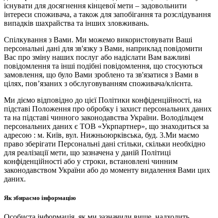
існувати для досягнення кінцевої мети – задовольнити
інтереси споживача, а також для запобігання та розслідування
випадків шахрайства та інших зловживань.
Спілкування з Вами. Ми можемо використовувати Ваші
персональні дані для зв'язку з Вами, наприклад повідомити
Вас про зміну наших послуг або надіслати Вам важливі
повідомлення та інші подібні повідомлення, що стосуються
замовлення, що було Вами зроблено та зв'язатися з Вами в
цілях, пов’язаних з обслуговуванням споживача/клієнта.
Ми діємо відповідно до цієї Політики конфіденційності, на
підставі Положення про обробку і захист персональних даних
та на підставі чинного законодавства України. Володільцем
персональних даних є ТОВ «Укрпартнер», що знаходиться за
адресою : м. Київ, вул. Нижньоюркiвська, буд. 3.Ми маємо
право зберігати Персональні дані стільки, скільки необхідно
для реалізації мети, що зазначена у даній Політиці
конфіденційності або у строки, встановлені чинним
законодавством України або до моменту видалення Вами цих
даних.
Як збираємо інформацію
Особиста інформація, як ми зазначили вище, надходить