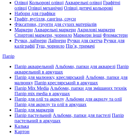
Олівці
Кольорові олівці
Акварельні олівці
Графітні
олівці
Олівці механічні
Олівці дитячі кольорові
Набори для графіки
Графіт, вугілля, сангіна, соуси
Фіксативи, грунти для сухих матеріалів
Маркери
Акварельні маркери
Акрилові маркери
Спиртові маркери, чорнило
Маркери інші
Фломастери
Ручки, лайнери
Лайнери
Ручки для скетча
Ручки для
каліграфії
Туш, чорнило
Пір`я, тримачі
Папір
Папір акварельний
Альбоми, папки для акварелі
Папір
акварельний в аркушах
Папір для малюнку, креслярський
Альбоми, папки для
малюнку
Папір креслярський в аркушах
Папір Mix Media
Альбоми, папки для змішаних технік
Папір mix media в аркушах
Папір для олії та акрилу
Альбоми для акрилу та олії
Папір для акрилу та олії в аркушах
Папір для маркерів
Папір пастельний
Альбоми, папки для пастелі
Папір
пастельний в аркушах
Калька
Картон