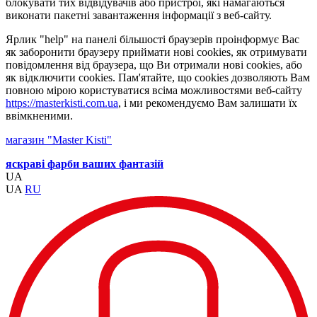
блокувати тих відвідувачів або пристрої, які намагаються
виконати пакетні завантаження інформації з веб-сайту.
Ярлик "help" на панелі більшості браузерів проінформує Вас
як заборонити браузеру приймати нові cookies, як отримувати
повідомлення від браузера, що Ви отримали нові cookies, або
як відключити cookies. Пам'ятайте, що cookies дозволяють Вам
повною мірою користуватися всіма можливостями веб-сайту
https://masterkisti.com.ua
, і ми рекомендуємо Вам залишати їх
ввімкненими.
магазин "Master Kisti"
яскраві фарби ваших фантазій
UA
UA
RU