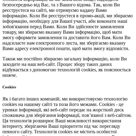
безпосередньо від Вас, та з Вашого відома. Так, коли Ви
реєструєтеся на сайті, ми отримуємо надану Вами
інформацію. Коли Ви реєструєтеся в промо-акції, ми збираємо
інформацію, необхідну для Вашої участі, аби виконати наші
зобов'язання перед Вами. Коли Ви здійснюєте замовлення
товару, ми збираємо вказану Вами інформацію, щоб мати
змогу оформити замовлення та доставити його Вам. Коли Ви
надсилаєте нам електронного листа, ми зберігаємо вказану
Вами адресу електронної пошти, щоб мати змогу відповісти.
Також ми постійно збираємо загальну інформацію, коли Ви
заходите на наш веб-сайт. Процес збору таких даних
відбувається з допомогою технологій cookies, як пояснюється
нижче.
Cookies
Як і багато інших компаній, ми використовуємо технологію
cookies на нашому сайті та поза його межами. Cookies - це
уривки інформації, які веб-сайт передає на жорсткий диск
споживача для зберігання інформації, пов’язаної з веб-сайтом.
Ця технологія розширює Ваші можливості використання
інтернету, зберігаючи Ваші пріоритети під час перегляду
певного сайту. Технологія cookies не містить особистої