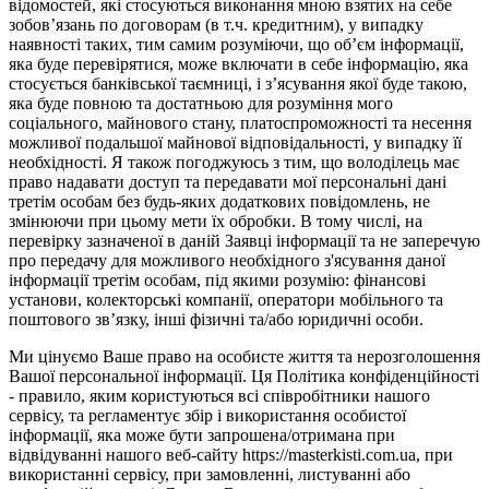
відомостей, які стосуються виконання мною взятих на себе
зобов’язань по договорам (в т.ч. кредитним), у випадку
наявності таких, тим самим розуміючи, що об’єм інформації,
яка буде перевірятися, може включати в себе інформацію, яка
стосується банківської таємниці, і з’ясування якої буде такою,
яка буде повною та достатньою для розуміння мого
соціального, майнового стану, платоспроможності та несення
можливої подальшої майнової відповідальності, у випадку її
необхідності. Я також погоджуюсь з тим, що володілець має
право надавати доступ та передавати мої персональні дані
третім особам без будь-яких додаткових повідомлень, не
змінюючи при цьому мети їх обробки. В тому числі, на
перевірку зазначеної в даній Заявці інформації та не заперечую
про передачу для можливого необхідного з'ясування даної
інформації третім особам, під якими розумію: фінансові
установи, колекторські компанії, оператори мобільного та
поштового зв’язку, інші фізичні та/або юридичні особи.
Ми цінуємо Ваше право на особисте життя та нерозголошення
Вашої персональної інформації. Ця Політика конфіденційності
- правило, яким користуються всі співробітники нашого
сервісу, та регламентує збір і використання особистої
інформації, яка може бути запрошена/отримана при
відвідуванні нашого веб-сайту https://masterkisti.com.ua, при
використанні сервісу, при замовленні, листуванні або