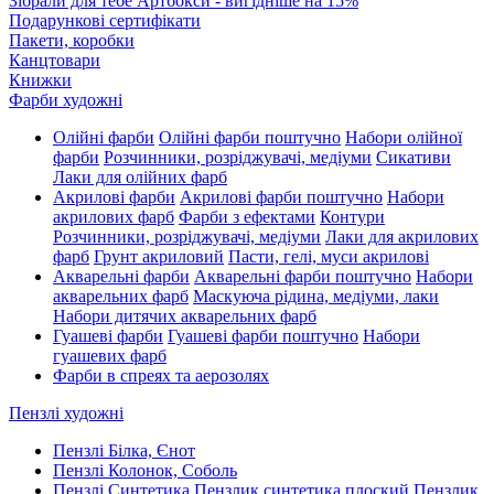
Зібрали для тебе Артбокси - вигідніше на 15%
Подарункові сертифікати
Пакети, коробки
Канцтовари
Книжки
Фарби художні
Олійні фарби
Олійні фарби поштучно
Набори олійної
фарби
Розчинники, розріджувачі, медіуми
Сикативи
Лаки для олійних фарб
Акрилові фарби
Акрилові фарби поштучно
Набори
акрилових фарб
Фарби з ефектами
Контури
Розчинники, розріджувачі, медіуми
Лаки для акрилових
фарб
Грунт акриловий
Пасти, гелі, муси акрилові
Акварельні фарби
Акварельні фарби поштучно
Набори
акварельних фарб
Маскуюча рідина, медіуми, лаки
Набори дитячих акварельних фарб
Гуашеві фарби
Гуашеві фарби поштучно
Набори
гуашевих фарб
Фарби в спреях та аерозолях
Пензлі художні
Пензлі Білка, Єнот
Пензлі Колонок, Соболь
Пензлі Синтетика
Пензлик синтетика плоский
Пензлик