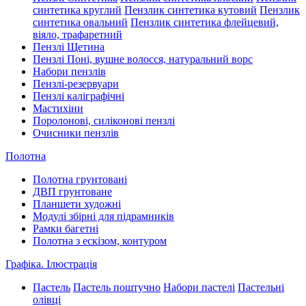
синтетика круглий
Пензлик синтетика кутовий
Пензлик
синтетика овальний
Пензлик синтетика флейцевий,
віяло, трафаретний
Пензлі Щетина
Пензлі Поні, вушне волосся, натуральний ворс
Набори пензлів
Пензлі-резервуари
Пензлі каліграфічні
Мастихіни
Поролонові, силіконові пензлі
Очисники пензлів
Полотна
Полотна грунтовані
ДВП грунтоване
Планшети художні
Модулі збірні для підрамників
Рамки багетні
Полотна з ескізом, контуром
Графіка. Ілюстрація
Пастель
Пастель поштучно
Набори пастелі
Пастельні
олівці