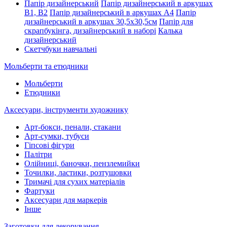
Папір дизайнерський
Папір дизайнерський в аркушах
В1, В2
Папір дизайнерський в аркушах А4
Папір
дизайнерський в аркушах 30,5х30,5см
Папір для
скрапбукінга, дизайнерський в наборі
Калька
дизайнерський
Скетчбуки навчальні
Мольберти та етюдники
Мольберти
Етюдники
Аксесуари, інструменти художнику
Арт-бокси, пенали, стакани
Арт-сумки, тубуси
Гіпсові фігури
Палітри
Олійниці, баночки, пензлемийки
Точилки, ластики, розтушовки
Тримачі для сухих матеріалів
Фартуки
Аксесуари для маркерів
Інше
Заготовки для декорування