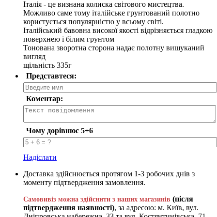
Італія - ​​це визнана колиска світового мистецтва.
Можливо саме тому італійське грунтований полотно
користується популярністю у всьому світі.
Італійський бавовна високої якості відрізняється гладкою
поверхнею і білим грунтом
Тонована зворотна сторона надає полотну вишуканий
вигляд
щільність 335г
Представтеся:
Коментар:
Чому дорівнює 5+6
Надіслати
Доставка здійснюється протягом 1-3 робочих днів з
моменту підтвердження замовлення.
(після
Самовивіз можна здійснити з наших магазинів
підтвердження наявності)
, за адресою: м. Київ, вул.
Дніпровська набережна, 33 та вул. Костянтинівська, 71