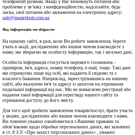
телефонній розмові. Якщо у Вас виникнуть питання або
проблеми у зв’язку з конфіденційністю, надсилайте, будь
ласка, свої питання або зауваження на електронну адресу:
sale@masterkisti.com.ua
Яку інформацію ми збираємо
На нашому сайті, в разі, коли Ви робите замовлення, берете
учать в акції, дослідженнях або іншим чином взаємодієте з
нами, ми збираємо як особисту інформацію, так і загальні дані.
Особиста інформація стосується окремого споживача -
приміром, ім'я, адреса, номер телефону, e-mail, тощо. Такі дані
ми отримуємо лише від осіб, які надають її свідомо та з
власного бажання. Наприклад, зареєструвавшись на нашому
сайті, або вказуючи ім'я та адресу із запитом на отримання
подальшої інформації від нас. Ми не вимагаємо реєстрації або
надання такої інформації для перегляду нашого сайту та
отримання доступу до його змісту.
Для того щоб зробити замовлення товарів/послуг, брати участь
у акціях, дослідженнях або іншим чином взаємодіяти з нами,
Ви повинні уважно ознайомитися з Вашими правами та
обов’язками щодо обробки персональних даних, які зазначені
в ст. 8 З.У. «Про захист персональних даних» , уважно