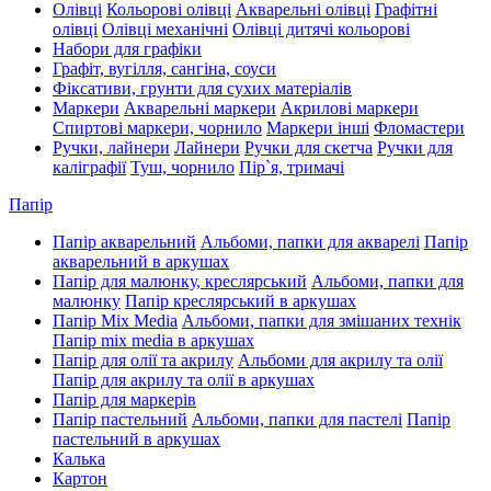
Олівці
Кольорові олівці
Акварельні олівці
Графітні
олівці
Олівці механічні
Олівці дитячі кольорові
Набори для графіки
Графіт, вугілля, сангіна, соуси
Фіксативи, грунти для сухих матеріалів
Маркери
Акварельні маркери
Акрилові маркери
Спиртові маркери, чорнило
Маркери інші
Фломастери
Ручки, лайнери
Лайнери
Ручки для скетча
Ручки для
каліграфії
Туш, чорнило
Пір`я, тримачі
Папір
Папір акварельний
Альбоми, папки для акварелі
Папір
акварельний в аркушах
Папір для малюнку, креслярський
Альбоми, папки для
малюнку
Папір креслярський в аркушах
Папір Mix Media
Альбоми, папки для змішаних технік
Папір mix media в аркушах
Папір для олії та акрилу
Альбоми для акрилу та олії
Папір для акрилу та олії в аркушах
Папір для маркерів
Папір пастельний
Альбоми, папки для пастелі
Папір
пастельний в аркушах
Калька
Картон