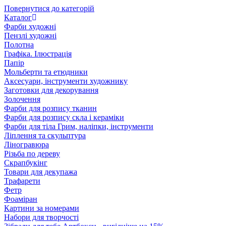
Повернутися до категорій
Каталог
Фарби художні
Пензлі художні
Полотна
Графіка. Ілюстрація
Папір
Мольберти та етюдники
Аксесуари, інструменти художнику
Заготовки для декорування
Золочення
Фарби для розпису тканин
Фарби для розпису скла і кераміки
Фарби для тіла Грим, наліпки, інструменти
Ліплення та скульптура
Ліногравюра
Різьба по дереву
Скрапбукінг
Товари для декупажа
Трафарети
Фетр
Фоаміран
Картини за номерами
Набори для творчості