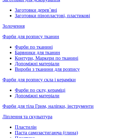
Заготовки дерев`яні
Заготовки пінопластові, пластикові
Золочення
Фарби для розпису тканин
Фарби по тканині
Барвники для тканин
Контури, Маркери по тканині
Допоміжні матеріали
Вироби з тканини для розпису
Фарби для розпису скла і кераміки
Фарби по склу, кераміці
Допоміжні матеріали
Фарби для тіла Грим, наліпки, інструменти
Ліплення та скульптура
Пластилін
Паста самозастигаюча (глина)