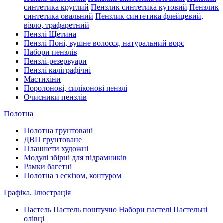
синтетика круглий
Пензлик синтетика кутовий
Пензлик
синтетика овальний
Пензлик синтетика флейцевий,
віяло, трафаретний
Пензлі Щетина
Пензлі Поні, вушне волосся, натуральний ворс
Набори пензлів
Пензлі-резервуари
Пензлі каліграфічні
Мастихіни
Поролонові, силіконові пензлі
Очисники пензлів
Полотна
Полотна грунтовані
ДВП грунтоване
Планшети художні
Модулі збірні для підрамників
Рамки багетні
Полотна з ескізом, контуром
Графіка. Ілюстрація
Пастель
Пастель поштучно
Набори пастелі
Пастельні
олівці