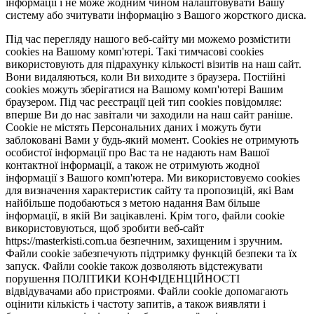
інформації і не може жодним чином налаштовувати Вашу
систему або зчитувати інформацію з Вашого жорсткого диска.
Під час перегляду нашого веб-сайту ми можемо розмістити
cookies на Вашому комп'ютері. Такі тимчасові cookies
використовують для підрахунку кількості візитів на наш сайт.
Вони видаляються, коли Ви виходите з браузера. Постійні
cookies можуть зберігатися на Вашому комп'ютері Вашим
браузером. Під час реєстрації цей тип cookies повідомляє:
вперше Ви до нас завітали чи заходили на наш сайт раніше.
Cookie не містять Персональних даних і можуть бути
заблоковані Вами у будь-який момент. Сookies не отримують
особистої інформації про Вас та не надають нам Вашої
контактної інформації, а також не отримують жодної
інформації з Вашого комп'ютера. Ми використовуємо cookies
для визначення характеристик сайту та пропозицій, які Вам
найбільше подобаються з метою надання Вам більше
інформації, в якій Ви зацікавлені. Крім того, файли cookie
використовуються, щоб зробити веб-сайт
https://masterkisti.com.ua безпечним, захищеним і зручним.
Файли cookie забезпечують підтримку функцій безпеки та їх
запуск. Файли cookie також дозволяють відстежувати
порушення ПОЛІТИКИ КОНФІДЕНЦІЙНОСТІ
відвідувачами або пристроями. Файли cookie допомагають
оцінити кількість і частоту запитів, а також виявляти і