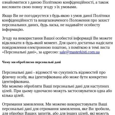
ознайомитися з даною Політикою конфіденційності, а також
висловити свою повну згоду з їх умовами.
Якщо Ви не погоджуєтеся з будь-якою з умов даної Політики
конфіденційності та вищезазначеного Положення про захист
персональних даних, будь ласка, не надавайте особисту
інформацію.
Згоду на використання Вашої особистої інформації Ви можете
відкликати в будь-який момент. Для цього достатньо надіслати
повідомлення електронною поштою, з поміткою в темі листа
«Персональні дані», за адресою:
sale@masterkisti.com.ua
Чому ми обробляємо персональні дані
Персональні дані - відомості чи сукупність відомостей про
фізичну особу, яка ідентифікована або може бути конкретно
ідентифікована.
Ми можемо обробляти Ваші персональні дані для наступних
цілей. При цьому одночасно можуть застосовуватися одна або
кілька цілей.
Отримання замовлення. Ми можемо використовувати Ваші
персональні дані для отримання замовлення, яке Ви зробили,
для обробки Ваших запитів, або для інших цілей, які можуть