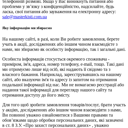
телефонній розмові. Якщо у Вас виникнуть питання або
проблеми у зв’язку з конфіденційністю, надсилайте, будь
ласка, свої питання або зауваження на електронну адресу:
sale@masterkisti.com.ua
Яку інформацію ми збираємо
На нашому сайті, в разі, коли Ви робите замовлення, берете
учать в акції, дослідженнях або іншим чином взаємодієте з
нами, ми збираємо як особисту інформацію, так і загальні дані.
Особиста інформація стосується окремого споживача -
приміром, ім'я, адреса, номер телефону, e-mail, тощо. Такі дані
ми отримуємо лише від осіб, які надають її свідомо та з
власного бажання. Наприклад, зареєструвавшись на нашому
сайті, або вказуючи ім'я та адресу із запитом на отримання
подальшої інформації від нас. Ми не вимагаємо реєстрації або
надання такої інформації для перегляду нашого сайту та
отримання доступу до його змісту.
Для того щоб зробити замовлення товарів/послуг, брати участь
у акціях, дослідженнях або іншим чином взаємодіяти з нами,
Ви повинні уважно ознайомитися з Вашими правами та
обов’язками щодо обробки персональних даних, які зазначені
в ст. 8 З.У. «Про захист персональних даних» , уважно