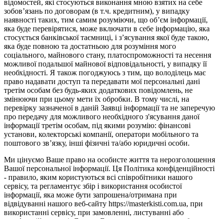
відомостей, які стосуються виконання мною взятих на себе
зобов’язань по договорам (в т.ч. кредитним), у випадку
наявності таких, тим самим розуміючи, що об’єм інформації,
яка буде перевірятися, може включати в себе інформацію, яка
стосується банківської таємниці, і з’ясування якої буде такою,
яка буде повною та достатньою для розуміння мого
соціального, майнового стану, платоспроможності та несення
можливої подальшої майнової відповідальності, у випадку її
необхідності. Я також погоджуюсь з тим, що володілець має
право надавати доступ та передавати мої персональні дані
третім особам без будь-яких додаткових повідомлень, не
змінюючи при цьому мети їх обробки. В тому числі, на
перевірку зазначеної в даній Заявці інформації та не заперечую
про передачу для можливого необхідного з'ясування даної
інформації третім особам, під якими розумію: фінансові
установи, колекторські компанії, оператори мобільного та
поштового зв’язку, інші фізичні та/або юридичні особи.
Ми цінуємо Ваше право на особисте життя та нерозголошення
Вашої персональної інформації. Ця Політика конфіденційності
- правило, яким користуються всі співробітники нашого
сервісу, та регламентує збір і використання особистої
інформації, яка може бути запрошена/отримана при
відвідуванні нашого веб-сайту https://masterkisti.com.ua, при
використанні сервісу, при замовленні, листуванні або