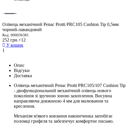
Олівець механічний Penac Protti PRC105 Cushion Tip 0,5мм
чорний-лавандовий
Код: 000036381
252 грн.
+12
У кошик
1
Опис
Відгуки
Доставка
Олівець механічний Penac Protti PRC105/107 Cushion Tip
-
двофункціональний механічний олівець нового
покоління зі зручною зоною захоплення. Висувна
направляюча довжиною 4 мм для малювання та
креслення.
Механізм м'якого
ковзання
наконечника запобігає
поломці грифеля та забезпечує комфортне письмо.