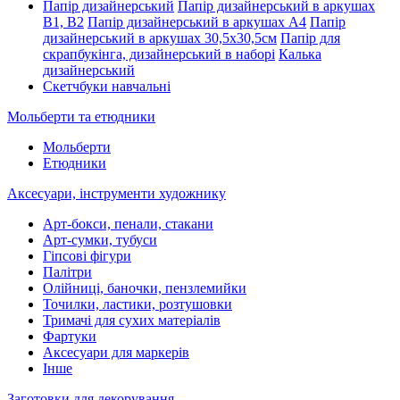
Папір дизайнерський
Папір дизайнерський в аркушах
В1, В2
Папір дизайнерський в аркушах А4
Папір
дизайнерський в аркушах 30,5х30,5см
Папір для
скрапбукінга, дизайнерський в наборі
Калька
дизайнерський
Скетчбуки навчальні
Мольберти та етюдники
Мольберти
Етюдники
Аксесуари, інструменти художнику
Арт-бокси, пенали, стакани
Арт-сумки, тубуси
Гіпсові фігури
Палітри
Олійниці, баночки, пензлемийки
Точилки, ластики, розтушовки
Тримачі для сухих матеріалів
Фартуки
Аксесуари для маркерів
Інше
Заготовки для декорування