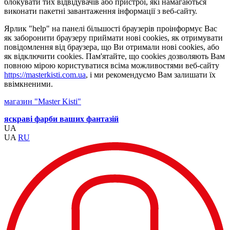
блокувати тих відвідувачів або пристрої, які намагаються
виконати пакетні завантаження інформації з веб-сайту.
Ярлик "help" на панелі більшості браузерів проінформує Вас
як заборонити браузеру приймати нові cookies, як отримувати
повідомлення від браузера, що Ви отримали нові cookies, або
як відключити cookies. Пам'ятайте, що cookies дозволяють Вам
повною мірою користуватися всіма можливостями веб-сайту
https://masterkisti.com.ua
, і ми рекомендуємо Вам залишати їх
ввімкненими.
магазин "Master Kisti"
яскраві фарби ваших фантазій
UA
UA
RU