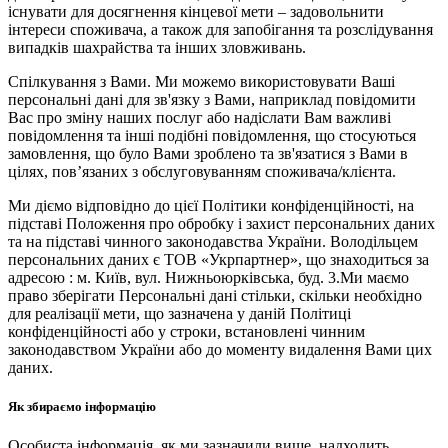
існувати для досягнення кінцевої мети – задовольнити
інтереси споживача, а також для запобігання та розслідування
випадків шахрайства та інших зловживань.
Спілкування з Вами. Ми можемо використовувати Ваші
персональні дані для зв'язку з Вами, наприклад повідомити
Вас про зміну наших послуг або надіслати Вам важливі
повідомлення та інші подібні повідомлення, що стосуються
замовлення, що було Вами зроблено та зв'язатися з Вами в
цілях, пов’язаних з обслуговуванням споживача/клієнта.
Ми діємо відповідно до цієї Політики конфіденційності, на
підставі Положення про обробку і захист персональних даних
та на підставі чинного законодавства України. Володільцем
персональних даних є ТОВ «Укрпартнер», що знаходиться за
адресою : м. Київ, вул. Нижньоюркiвська, буд. 3.Ми маємо
право зберігати Персональні дані стільки, скільки необхідно
для реалізації мети, що зазначена у даній Політиці
конфіденційності або у строки, встановлені чинним
законодавством України або до моменту видалення Вами цих
даних.
Як збираємо інформацію
Особиста інформація, як ми зазначили вище, надходить