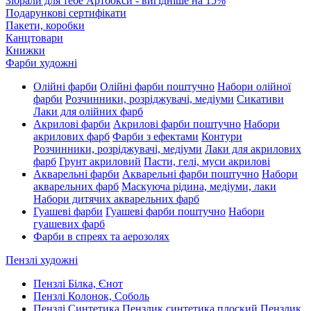
Зібрали для тебе Артбокси - вигідніше на 15%
Подарункові сертифікати
Пакети, коробки
Канцтовари
Книжки
Фарби художні
Олійні фарби
Олійні фарби поштучно
Набори олійної
фарби
Розчинники, розріджувачі, медіуми
Сикативи
Лаки для олійних фарб
Акрилові фарби
Акрилові фарби поштучно
Набори
акрилових фарб
Фарби з ефектами
Контури
Розчинники, розріджувачі, медіуми
Лаки для акрилових
фарб
Грунт акриловий
Пасти, гелі, муси акрилові
Акварельні фарби
Акварельні фарби поштучно
Набори
акварельних фарб
Маскуюча рідина, медіуми, лаки
Набори дитячих акварельних фарб
Гуашеві фарби
Гуашеві фарби поштучно
Набори
гуашевих фарб
Фарби в спреях та аерозолях
Пензлі художні
Пензлі Білка, Єнот
Пензлі Колонок, Соболь
Пензлі Синтетика
Пензлик синтетика плоский
Пензлик