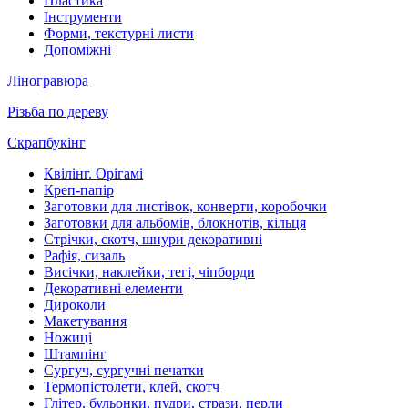
Пластика
Інструменти
Форми, текстурні листи
Допоміжні
Ліногравюра
Різьба по дереву
Скрапбукінг
Квілінг. Орігамі
Креп-папір
Заготовки для листівок, конверти, коробочки
Заготовки для альбомів, блокнотів, кільця
Стрічки, скотч, шнури декоративні
Рафія, сизаль
Висічки, наклейки, тегі, чіпборди
Декоративні елементи
Дироколи
Макетування
Ножиці
Штампінг
Сургуч, сургучні печатки
Термопістолети, клей, скотч
Глітер, бульонки, пудри, стрази, перли