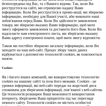
безпосередньо від Вас, та з Вашого відома. Так, коли Ви
реєструєтеся на сайті, ми отримуємо надану Вами
інформацію. Коли Ви реєструєтеся в промо-акції, ми збираємо
інформацію, необхідну для Вашої участі, аби виконати наші
зобов'язання перед Вами. Коли Ви здійснюєте замовлення
товару, ми збираємо вказану Вами інформацію, щоб мати
змогу оформити замовлення та доставити його Вам. Коли Ви
надсилаєте нам електронного листа, ми зберігаємо вказану
Вами адресу електронної пошти, щоб мати змогу відповісти.
Також ми постійно збираємо загальну інформацію, коли Ви
заходите на наш веб-сайт. Процес збору таких даних
відбувається з допомогою технологій cookies, як пояснюється
нижче.
Cookies
Як і багато інших компаній, ми використовуємо технологію
cookies на нашому сайті та поза його межами. Cookies - це
уривки інформації, які веб-сайт передає на жорсткий диск
споживача для зберігання інформації, пов’язаної з веб-сайтом.
Ця технологія розширює Ваші можливості використання
інтернету, зберігаючи Ваші пріоритети під час перегляду
певного сайту. Технологія cookies не містить особистої