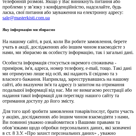
телефонній розмові. Якщо у Вас виникнуть питання або
проблеми у зв’язку з конфіденційністю, надсилайте, будь
ласка, свої питання або зауваження на електронну адресу:
sale@masterkisti.com.ua
Яку інформацію ми збираємо
На нашому сайті, в разі, коли Ви робите замовлення, берете
учать в акції, дослідженнях або іншим чином взаємодієте з
нами, ми збираємо як особисту інформацію, так і загальні дані.
Особиста інформація стосується окремого споживача -
приміром, ім'я, адреса, номер телефону, e-mail, тощо. Такі дані
ми отримуємо лише від осіб, які надають її свідомо та з
власного бажання. Наприклад, зареєструвавшись на нашому
сайті, або вказуючи ім'я та адресу із запитом на отримання
подальшої інформації від нас. Ми не вимагаємо реєстрації або
надання такої інформації для перегляду нашого сайту та
отримання доступу до його змісту.
Для того щоб зробити замовлення товарів/послуг, брати участь
у акціях, дослідженнях або іншим чином взаємодіяти з нами,
Ви повинні уважно ознайомитися з Вашими правами та
обов’язками щодо обробки персональних даних, які зазначені
в ст. 8 З.У. «Про захист персональних даних» , уважно