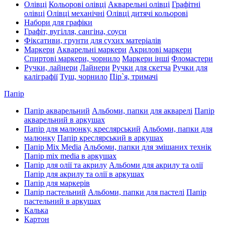
Олівці
Кольорові олівці
Акварельні олівці
Графітні
олівці
Олівці механічні
Олівці дитячі кольорові
Набори для графіки
Графіт, вугілля, сангіна, соуси
Фіксативи, грунти для сухих матеріалів
Маркери
Акварельні маркери
Акрилові маркери
Спиртові маркери, чорнило
Маркери інші
Фломастери
Ручки, лайнери
Лайнери
Ручки для скетча
Ручки для
каліграфії
Туш, чорнило
Пір`я, тримачі
Папір
Папір акварельний
Альбоми, папки для акварелі
Папір
акварельний в аркушах
Папір для малюнку, креслярський
Альбоми, папки для
малюнку
Папір креслярський в аркушах
Папір Mix Media
Альбоми, папки для змішаних технік
Папір mix media в аркушах
Папір для олії та акрилу
Альбоми для акрилу та олії
Папір для акрилу та олії в аркушах
Папір для маркерів
Папір пастельний
Альбоми, папки для пастелі
Папір
пастельний в аркушах
Калька
Картон