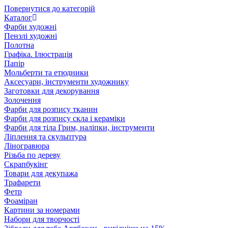
Повернутися до категорій
Каталог
Фарби художні
Пензлі художні
Полотна
Графіка. Ілюстрація
Папір
Мольберти та етюдники
Аксесуари, інструменти художнику
Заготовки для декорування
Золочення
Фарби для розпису тканин
Фарби для розпису скла і кераміки
Фарби для тіла Грим, наліпки, інструменти
Ліплення та скульптура
Ліногравюра
Різьба по дереву
Скрапбукінг
Товари для декупажа
Трафарети
Фетр
Фоаміран
Картини за номерами
Набори для творчості