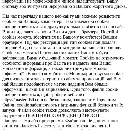
інформації і не може жодним чином налаштовувати Вашу
систему або зчитувати інформацію з Вашого жорсткого диска.
Під час перегляду нашого веб-сайту ми можемо розмістити
cookies на Вашому комп'ютері. Такі тимчасові cookies
використовують для підрахунку кількості візитів на наш сайт.
Вони видаляються, коли Ви виходите з браузера. Постійні
cookies можуть зберігатися на Вашому комп'ютері Вашим
браузером. Під час реєстрації цей тип cookies повідомляє:
вперше Ви до нас завітали чи заходили на наш сайт раніше.
Cookie не містять Персональних даних і можуть бути
заблоковані Вами у будь-який момент. Сookies не отримують
особистої інформації про Вас та не надають нам Вашої
контактної інформації, а також не отримують жодної
інформації з Вашого комп'ютера. Ми використовуємо cookies
для визначення характеристик сайту та пропозицій, які Вам
найбільше подобаються з метою надання Вам більше
інформації, в якій Ви зацікавлені. Крім того, файли cookie
використовуються, щоб зробити веб-сайт
https://masterkisti.com.ua безпечним, захищеним і зручним.
Файли cookie забезпечують підтримку функцій безпеки та їх
запуск. Файли cookie також дозволяють відстежувати
порушення ПОЛІТИКИ КОНФІДЕНЦІЙНОСТІ
відвідувачами або пристроями. Файли cookie допомагають
оцінити кількість і частоту запитів, а також виявляти і