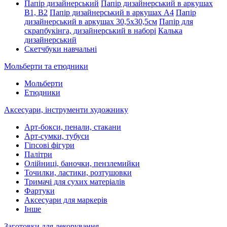
Папір дизайнерський
Папір дизайнерський в аркушах
В1, В2
Папір дизайнерський в аркушах А4
Папір
дизайнерський в аркушах 30,5х30,5см
Папір для
скрапбукінга, дизайнерський в наборі
Калька
дизайнерський
Скетчбуки навчальні
Мольберти та етюдники
Мольберти
Етюдники
Аксесуари, інструменти художнику
Арт-бокси, пенали, стакани
Арт-сумки, тубуси
Гіпсові фігури
Палітри
Олійниці, баночки, пензлемийки
Точилки, ластики, розтушовки
Тримачі для сухих матеріалів
Фартуки
Аксесуари для маркерів
Інше
Заготовки для декорування