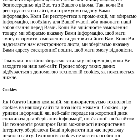
безпосередньо від Вас, та з Вашого відома. Так, коли Ви
реєструєтеся на сайті, ми отримуємо надану Вами
інформацію. Коли Ви реєструєтеся в промо-акції, ми збираємо
інформацію, необхідну для Вашої участі, аби виконати наші
зобов'язання перед Вами. Коли Ви здійснюєте замовлення
товару, ми збираємо вказану Вами інформацію, щоб мати
змогу оформити замовлення та доставити його Вам. Коли Ви
надсилаєте нам електронного листа, ми зберігаємо вказану
Вами адресу електронної пошти, щоб мати змогу відповісти.
Також ми постійно збираємо загальну інформацію, коли Ви
заходите на наш веб-сайт. Процес збору таких даних
відбувається з допомогою технологій cookies, як пояснюється
нижче.
Cookies
Як і багато інших компаній, ми використовуємо технологію
cookies на нашому сайті та поза його межами. Cookies - це
уривки інформації, які веб-сайт передає на жорсткий диск
споживача для зберігання інформації, пов’язаної з веб-сайтом.
Ця технологія розширює Ваші можливості використання
інтернету, зберігаючи Ваші пріоритети під час перегляду
певного сайту. Технологія cookies не містить особистої