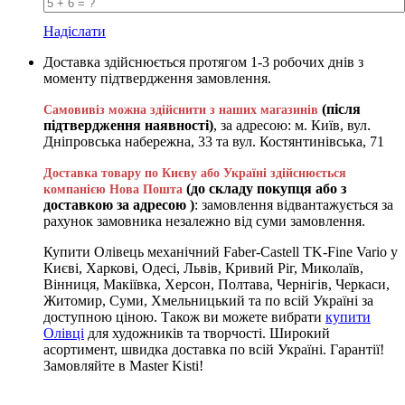
Надіслати
Доставка здійснюється протягом 1-3 робочих днів з
моменту підтвердження замовлення.
(після
Самовивіз можна здійснити з наших магазинів
підтвердження наявності)
, за адресою: м. Київ, вул.
Дніпровська набережна, 33 та вул. Костянтинівська, 71
Доставка товару по Києву або Україні здійснюється
(до складу покупця або з
компанією Нова Пошта
доставкою за адресою )
: замовлення відвантажується за
рахунок замовника незалежно від суми замовлення.
Купити Олівець механічний Faber-Castell TK-Fine Vario у
Києві, Харкові, Одесі, Львів, Кривий Ріг, Миколаїв,
Вінниця, Макіївка, Херсон, Полтава, Чернігів, Черкаси,
Житомир, Суми, Хмельницький та по всій Україні за
доступною ціною. Також ви можете вибрати
купити
Олівці
для художників та творчості. Широкий
асортимент, швидка доставка по всій Україні. Гарантії!
Замовляйте в Master Kisti!