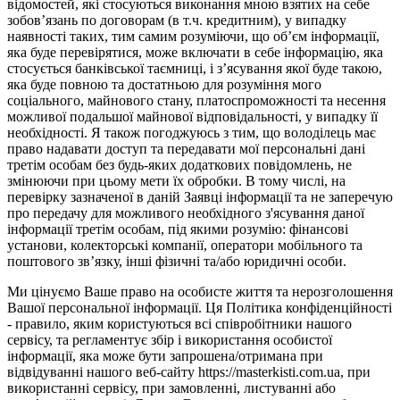
відомостей, які стосуються виконання мною взятих на себе
зобов’язань по договорам (в т.ч. кредитним), у випадку
наявності таких, тим самим розуміючи, що об’єм інформації,
яка буде перевірятися, може включати в себе інформацію, яка
стосується банківської таємниці, і з’ясування якої буде такою,
яка буде повною та достатньою для розуміння мого
соціального, майнового стану, платоспроможності та несення
можливої подальшої майнової відповідальності, у випадку її
необхідності. Я також погоджуюсь з тим, що володілець має
право надавати доступ та передавати мої персональні дані
третім особам без будь-яких додаткових повідомлень, не
змінюючи при цьому мети їх обробки. В тому числі, на
перевірку зазначеної в даній Заявці інформації та не заперечую
про передачу для можливого необхідного з'ясування даної
інформації третім особам, під якими розумію: фінансові
установи, колекторські компанії, оператори мобільного та
поштового зв’язку, інші фізичні та/або юридичні особи.
Ми цінуємо Ваше право на особисте життя та нерозголошення
Вашої персональної інформації. Ця Політика конфіденційності
- правило, яким користуються всі співробітники нашого
сервісу, та регламентує збір і використання особистої
інформації, яка може бути запрошена/отримана при
відвідуванні нашого веб-сайту https://masterkisti.com.ua, при
використанні сервісу, при замовленні, листуванні або