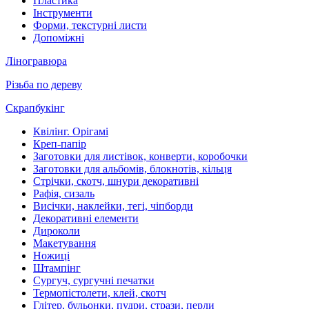
Пластика
Інструменти
Форми, текстурні листи
Допоміжні
Ліногравюра
Різьба по дереву
Скрапбукінг
Квілінг. Орігамі
Креп-папір
Заготовки для листівок, конверти, коробочки
Заготовки для альбомів, блокнотів, кільця
Стрічки, скотч, шнури декоративні
Рафія, сизаль
Висічки, наклейки, тегі, чіпборди
Декоративні елементи
Дироколи
Макетування
Ножиці
Штампінг
Сургуч, сургучні печатки
Термопістолети, клей, скотч
Глітер, бульонки, пудри, стрази, перли