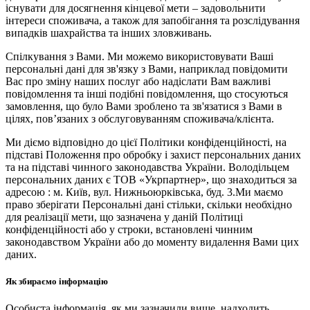
існувати для досягнення кінцевої мети – задовольнити
інтереси споживача, а також для запобігання та розслідування
випадків шахрайства та інших зловживань.
Спілкування з Вами. Ми можемо використовувати Ваші
персональні дані для зв'язку з Вами, наприклад повідомити
Вас про зміну наших послуг або надіслати Вам важливі
повідомлення та інші подібні повідомлення, що стосуються
замовлення, що було Вами зроблено та зв'язатися з Вами в
цілях, пов’язаних з обслуговуванням споживача/клієнта.
Ми діємо відповідно до цієї Політики конфіденційності, на
підставі Положення про обробку і захист персональних даних
та на підставі чинного законодавства України. Володільцем
персональних даних є ТОВ «Укрпартнер», що знаходиться за
адресою : м. Київ, вул. Нижньоюркiвська, буд. 3.Ми маємо
право зберігати Персональні дані стільки, скільки необхідно
для реалізації мети, що зазначена у даній Політиці
конфіденційності або у строки, встановлені чинним
законодавством України або до моменту видалення Вами цих
даних.
Як збираємо інформацію
Особиста інформація, як ми зазначили вище, надходить