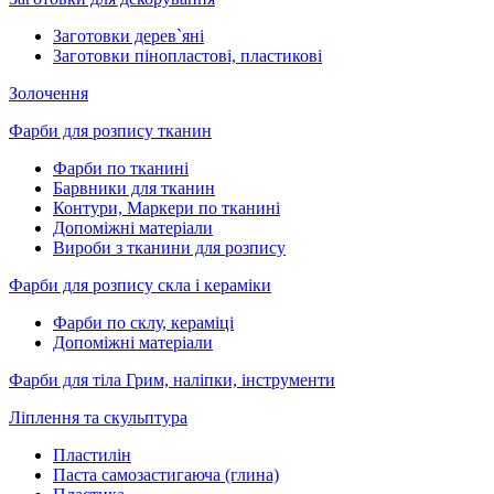
Заготовки дерев`яні
Заготовки пінопластові, пластикові
Золочення
Фарби для розпису тканин
Фарби по тканині
Барвники для тканин
Контури, Маркери по тканині
Допоміжні матеріали
Вироби з тканини для розпису
Фарби для розпису скла і кераміки
Фарби по склу, кераміці
Допоміжні матеріали
Фарби для тіла Грим, наліпки, інструменти
Ліплення та скульптура
Пластилін
Паста самозастигаюча (глина)