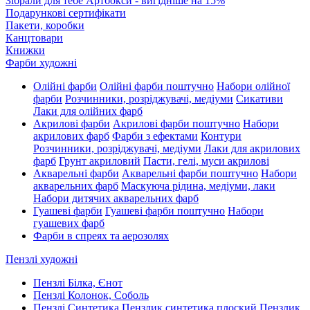
Зібрали для тебе Артбокси - вигідніше на 15%
Подарункові сертифікати
Пакети, коробки
Канцтовари
Книжки
Фарби художні
Олійні фарби
Олійні фарби поштучно
Набори олійної
фарби
Розчинники, розріджувачі, медіуми
Сикативи
Лаки для олійних фарб
Акрилові фарби
Акрилові фарби поштучно
Набори
акрилових фарб
Фарби з ефектами
Контури
Розчинники, розріджувачі, медіуми
Лаки для акрилових
фарб
Грунт акриловий
Пасти, гелі, муси акрилові
Акварельні фарби
Акварельні фарби поштучно
Набори
акварельних фарб
Маскуюча рідина, медіуми, лаки
Набори дитячих акварельних фарб
Гуашеві фарби
Гуашеві фарби поштучно
Набори
гуашевих фарб
Фарби в спреях та аерозолях
Пензлі художні
Пензлі Білка, Єнот
Пензлі Колонок, Соболь
Пензлі Синтетика
Пензлик синтетика плоский
Пензлик