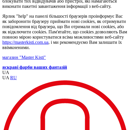
блокувати тих відвідувачів або пристрої, які намагаються
виконати пакетні завантаження інформації з веб-сайту.
Ярлик "help" на панелі більшості браузерів проінформує Вас
як заборонити браузеру приймати нові cookies, як отримувати
повідомлення від браузера, що Ви отримали нові cookies, або
як відключити cookies. Пам'ятайте, що cookies дозволяють Вам
повною мірою користуватися всіма можливостями веб-сайту
https://masterkisti.com.ua
, і ми рекомендуємо Вам залишати їх
ввімкненими.
магазин "Master Kisti"
яскраві фарби ваших фантазій
UA
UA
RU