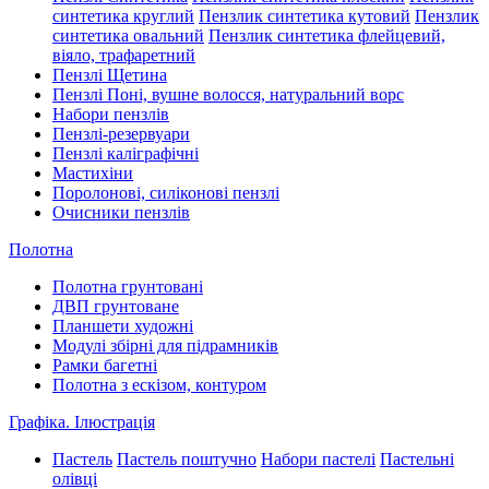
синтетика круглий
Пензлик синтетика кутовий
Пензлик
синтетика овальний
Пензлик синтетика флейцевий,
віяло, трафаретний
Пензлі Щетина
Пензлі Поні, вушне волосся, натуральний ворс
Набори пензлів
Пензлі-резервуари
Пензлі каліграфічні
Мастихіни
Поролонові, силіконові пензлі
Очисники пензлів
Полотна
Полотна грунтовані
ДВП грунтоване
Планшети художні
Модулі збірні для підрамників
Рамки багетні
Полотна з ескізом, контуром
Графіка. Ілюстрація
Пастель
Пастель поштучно
Набори пастелі
Пастельні
олівці