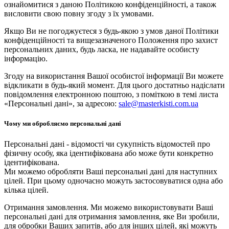
ознайомитися з даною Політикою конфіденційності, а також
висловити свою повну згоду з їх умовами.
Якщо Ви не погоджуєтеся з будь-якою з умов даної Політики
конфіденційності та вищезазначеного Положення про захист
персональних даних, будь ласка, не надавайте особисту
інформацію.
Згоду на використання Вашої особистої інформації Ви можете
відкликати в будь-який момент. Для цього достатньо надіслати
повідомлення електронною поштою, з поміткою в темі листа
«Персональні дані», за адресою:
sale@masterkisti.com.ua
Чому ми обробляємо персональні дані
Персональні дані - відомості чи сукупність відомостей про
фізичну особу, яка ідентифікована або може бути конкретно
ідентифікована.
Ми можемо обробляти Ваші персональні дані для наступних
цілей. При цьому одночасно можуть застосовуватися одна або
кілька цілей.
Отримання замовлення. Ми можемо використовувати Ваші
персональні дані для отримання замовлення, яке Ви зробили,
для обробки Ваших запитів, або для інших цілей, які можуть