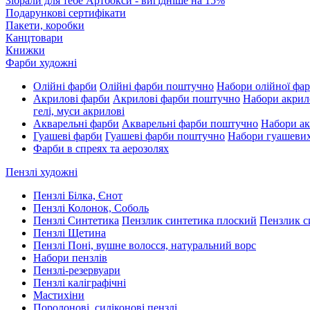
Зібрали для тебе Артбокси - вигідніше на 15%
Подарункові сертифікати
Пакети, коробки
Канцтовари
Книжки
Фарби художні
Олійні фарби
Олійні фарби поштучно
Набори олійної фа
Акрилові фарби
Акрилові фарби поштучно
Набори акрил
гелі, муси акрилові
Акварельні фарби
Акварельні фарби поштучно
Набори ак
Гуашеві фарби
Гуашеві фарби поштучно
Набори гуашеви
Фарби в спреях та аерозолях
Пензлі художні
Пензлі Білка, Єнот
Пензлі Колонок, Соболь
Пензлі Синтетика
Пензлик синтетика плоский
Пензлик с
Пензлі Щетина
Пензлі Поні, вушне волосся, натуральний ворс
Набори пензлів
Пензлі-резервуари
Пензлі каліграфічні
Мастихіни
Поролонові, силіконові пензлі