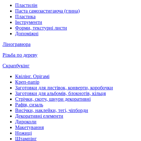
Пластилін
Паста самозастигаюча (глина)
Пластика
Інструменти
Форми, текстурні листи
Допоміжні
Ліногравюра
Різьба по дереву
Скрапбукінг
Квілінг. Орігамі
Креп-папір
Заготовки для листівок, конверти, коробочки
Заготовки для альбомів, блокнотів, кільця
Стрічки, скотч, шнури декоративні
Рафія, сизаль
Висічки, наклейки, тегі, чіпборди
Декоративні елементи
Дироколи
Макетування
Ножиці
Штампінг