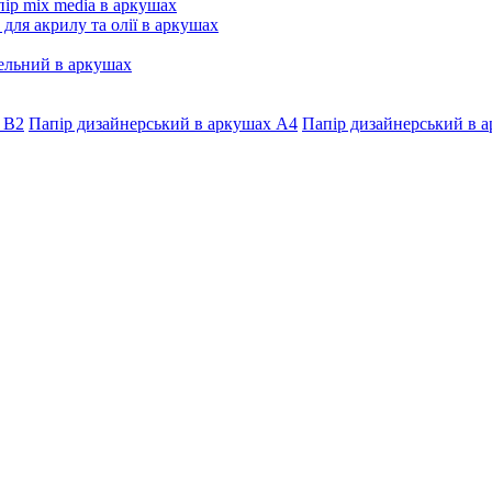
ір mix media в аркушах
 для акрилу та олії в аркушах
ельний в аркушах
 В2
Папір дизайнерський в аркушах А4
Папір дизайнерський в а