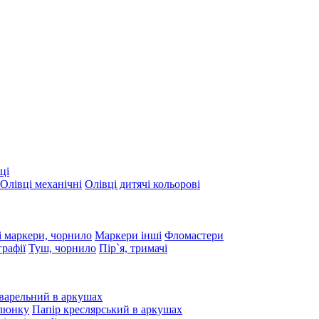
ці
Олівці механічні
Олівці дитячі кольорові
 маркери, чорнило
Маркери інші
Фломастери
графії
Туш, чорнило
Пір`я, тримачі
варельний в аркушах
алюнку
Папір креслярський в аркушах