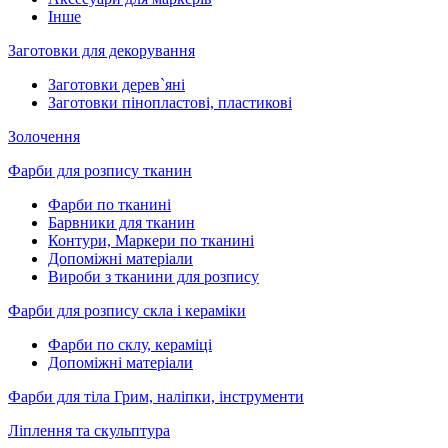
Інше
Заготовки для декорування
Заготовки дерев`яні
Заготовки пінопластові, пластикові
Золочення
Фарби для розпису тканин
Фарби по тканині
Барвники для тканин
Контури, Маркери по тканині
Допоміжні матеріали
Вироби з тканини для розпису
Фарби для розпису скла і кераміки
Фарби по склу, кераміці
Допоміжні матеріали
Фарби для тіла Грим, наліпки, інструменти
Ліплення та скульптура