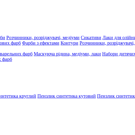
рби
Розчинники, розріджувачі, медіуми
Сикативи
Лаки для олійн
ових фарб
Фарби з ефектами
Контури
Розчинники, розріджувачі
варельних фарб
Маскуюча рідина, медіуми, лаки
Набори дитячих
х фарб
интетика круглий
Пензлик синтетика кутовий
Пензлик синтетик