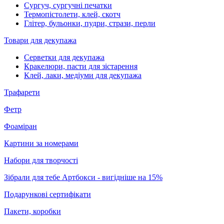
Сургуч, сургучні печатки
Термопістолети, клей, скотч
Глітер, бульонки, пудри, стрази, перли
Товари для декупажа
Серветки для декупажа
Кракелюри, пасти для зістарення
Клей, лаки, медіуми для декупажа
Трафарети
Фетр
Фоаміран
Картини за номерами
Набори для творчості
Зібрали для тебе Артбокси - вигідніше на 15%
Подарункові сертифікати
Пакети, коробки