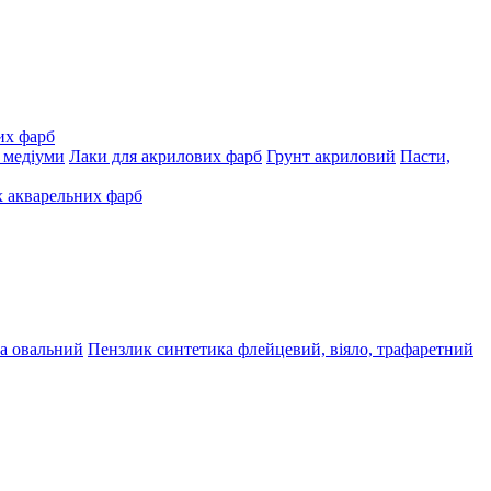
их фарб
, медіуми
Лаки для акрилових фарб
Грунт акриловий
Пасти,
 акварельних фарб
а овальний
Пензлик синтетика флейцевий, віяло, трафаретний