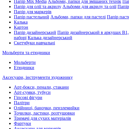
Папір Mix Media
Альбоми, папки для змішаних технік
Пап
Папір для олії та акрилу
Альбоми для акрилу та олії
Папір
Папір для маркерів
Папір пастельний
Альбоми, папки для пастелі
Папір паст
Калька
Картон
Папір дизайнерський
Папір дизайнерський в аркушах В1,
наборі
Калька дизайнерський
Скетчбуки навчальні
Мольберти та етюдники
Мольберти
Етюдники
Аксесуари, інструменти художнику
Арт-бокси, пенали, стакани
Арт-сумки, тубуси
Гіпсові фігури
Палітри
Олійниці, баночки, пензлемийки
Точилки, ластики, розтушовки
Тримачі для сухих матеріалів
Фартуки
Аксесуари для маркерів