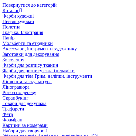
Повернутися до категорій
Каталог
Фарби художні
Пензлі художні
Полотна
Графіка. Ілюстрація
Папір
Мольберти та етюдники
Аксесуари, інструменти художнику
Заготовки для декорування
Золочення
Фарби для розпису тканин
Фарби для розпису скла і кераміки
Фарби для тіла Грим, наліпки, інструменти
Ліплення та скульптура
Ліногравюра
Різьба по дереву
Скрапбукінг
Товари для декупажа
Трафарети
Фетр
Фоаміран
Картини за номерами
Набори для творчості