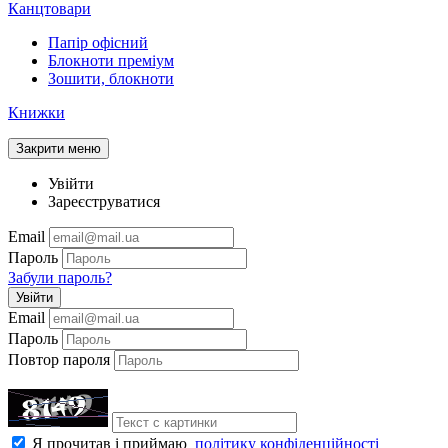
Канцтовари
Папір офісний
Блокноти преміум
Зошити, блокноти
Книжки
Закрити меню
Увійти
Зареєструватися
Email
Пароль
Забули пароль?
Увійти
Email
Пароль
Повтор пароля
Я прочитав і приймаю
політику конфіденційності