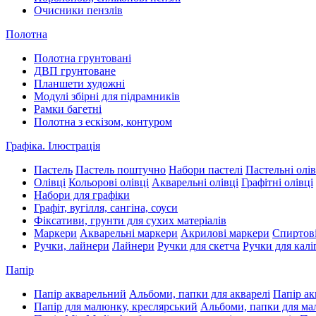
Очисники пензлів
Полотна
Полотна грунтовані
ДВП грунтоване
Планшети художні
Модулі збірні для підрамників
Рамки багетні
Полотна з ескізом, контуром
Графіка. Ілюстрація
Пастель
Пастель поштучно
Набори пастелі
Пастельні олів
Олівці
Кольорові олівці
Акварельні олівці
Графітні олівці
Набори для графіки
Графіт, вугілля, сангіна, соуси
Фіксативи, грунти для сухих матеріалів
Маркери
Акварельні маркери
Акрилові маркери
Спиртові
Ручки, лайнери
Лайнери
Ручки для скетча
Ручки для калі
Папір
Папір акварельний
Альбоми, папки для акварелі
Папір ак
Папір для малюнку, креслярський
Альбоми, папки для м