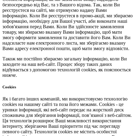
безпосередньо від Вас, та з Вашого відома. Так, коли Ви
реєструєтеся на сайті, ми отримуємо надану Вами
інформацію. Коли Ви реєструєтеся в промо-акції, ми збираємо
інформацію, необхідну для Вашої участі, аби виконати наші
зобов'язання перед Вами. Коли Ви здійснюєте замовлення
товару, ми збираємо вказану Вами інформацію, щоб мати
змогу оформити замовлення та доставити його Вам. Коли Ви
надсилаєте нам електронного листа, ми зберігаємо вказану
Вами адресу електронної пошти, щоб мати змогу відповісти.
Також ми постійно збираємо загальну інформацію, коли Ви
заходите на наш веб-сайт. Процес збору таких даних
відбувається з допомогою технологій cookies, як пояснюється
нижче.
Cookies
Як і багато інших компаній, ми використовуємо технологію
cookies на нашому сайті та поза його межами. Cookies - це
уривки інформації, які веб-сайт передає на жорсткий диск
споживача для зберігання інформації, пов’язаної з веб-сайтом.
Ця технологія розширює Ваші можливості використання
інтернету, зберігаючи Ваші пріоритети під час перегляду
певного сайту. Технологія cookies не містить особистої