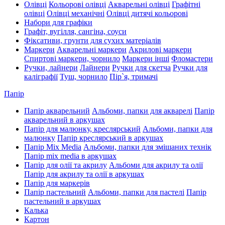
Олівці
Кольорові олівці
Акварельні олівці
Графітні
олівці
Олівці механічні
Олівці дитячі кольорові
Набори для графіки
Графіт, вугілля, сангіна, соуси
Фіксативи, грунти для сухих матеріалів
Маркери
Акварельні маркери
Акрилові маркери
Спиртові маркери, чорнило
Маркери інші
Фломастери
Ручки, лайнери
Лайнери
Ручки для скетча
Ручки для
каліграфії
Туш, чорнило
Пір`я, тримачі
Папір
Папір акварельний
Альбоми, папки для акварелі
Папір
акварельний в аркушах
Папір для малюнку, креслярський
Альбоми, папки для
малюнку
Папір креслярський в аркушах
Папір Mix Media
Альбоми, папки для змішаних технік
Папір mix media в аркушах
Папір для олії та акрилу
Альбоми для акрилу та олії
Папір для акрилу та олії в аркушах
Папір для маркерів
Папір пастельний
Альбоми, папки для пастелі
Папір
пастельний в аркушах
Калька
Картон