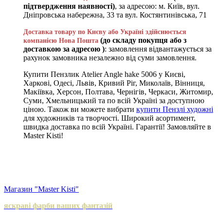
підтвердження наявності)
, за адресою: м. Київ, вул.
Дніпровська набережна, 33 та вул. Костянтинівська, 71
Доставка товару по Києву або Україні здійснюється
(до складу покупця або з
компанією Нова Пошта
доставкою за адресою )
: замовлення відвантажується за
рахунок замовника незалежно від суми замовлення.
Купити Пензлик Atelier Angle hake 5006 у Києві,
Харкові, Одесі, Львів, Кривий Ріг, Миколаїв, Вінниця,
Макіївка, Херсон, Полтава, Чернігів, Черкаси, Житомир,
Суми, Хмельницький та по всій Україні за доступною
ціною. Також ви можете вибрати
купити Пензлі художні
для художників та творчості. Широкий асортимент,
швидка доставка по всій Україні. Гарантії! Замовляйте в
Master Kisti!
Магазин "Master Kisti"
яскраві фарби ваших фантазій