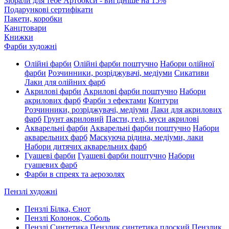
Зібрали для тебе Артбокси - вигідніше на 15%
Подарункові сертифікати
Пакети, коробки
Канцтовари
Книжки
Фарби художні
Олійні фарби
Олійні фарби поштучно
Набори олійної
фарби
Розчинники, розріджувачі, медіуми
Сикативи
Лаки для олійних фарб
Акрилові фарби
Акрилові фарби поштучно
Набори
акрилових фарб
Фарби з ефектами
Контури
Розчинники, розріджувачі, медіуми
Лаки для акрилових
фарб
Грунт акриловий
Пасти, гелі, муси акрилові
Акварельні фарби
Акварельні фарби поштучно
Набори
акварельних фарб
Маскуюча рідина, медіуми, лаки
Набори дитячих акварельних фарб
Гуашеві фарби
Гуашеві фарби поштучно
Набори
гуашевих фарб
Фарби в спреях та аерозолях
Пензлі художні
Пензлі Білка, Єнот
Пензлі Колонок, Соболь
Пензлі Синтетика
Пензлик синтетика плоский
Пензлик