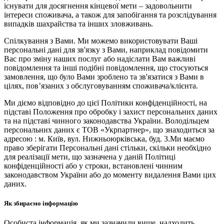
існувати для досягнення кінцевої мети – задовольнити
інтереси споживача, а також для запобігання та розслідування
випадків шахрайства та інших зловживань.
Спілкування з Вами. Ми можемо використовувати Ваші
персональні дані для зв'язку з Вами, наприклад повідомити
Вас про зміну наших послуг або надіслати Вам важливі
повідомлення та інші подібні повідомлення, що стосуються
замовлення, що було Вами зроблено та зв'язатися з Вами в
цілях, пов’язаних з обслуговуванням споживача/клієнта.
Ми діємо відповідно до цієї Політики конфіденційності, на
підставі Положення про обробку і захист персональних даних
та на підставі чинного законодавства України. Володільцем
персональних даних є ТОВ «Укрпартнер», що знаходиться за
адресою : м. Київ, вул. Нижньоюркiвська, буд. 3.Ми маємо
право зберігати Персональні дані стільки, скільки необхідно
для реалізації мети, що зазначена у даній Політиці
конфіденційності або у строки, встановлені чинним
законодавством України або до моменту видалення Вами цих
даних.
Як збираємо інформацію
Особиста інформація, як ми зазначили вище, надходить