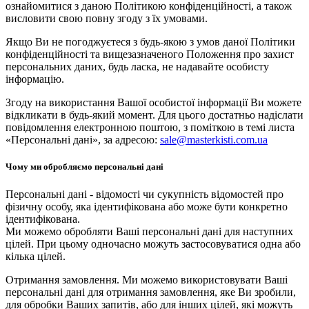
ознайомитися з даною Політикою конфіденційності, а також
висловити свою повну згоду з їх умовами.
Якщо Ви не погоджуєтеся з будь-якою з умов даної Політики
конфіденційності та вищезазначеного Положення про захист
персональних даних, будь ласка, не надавайте особисту
інформацію.
Згоду на використання Вашої особистої інформації Ви можете
відкликати в будь-який момент. Для цього достатньо надіслати
повідомлення електронною поштою, з поміткою в темі листа
«Персональні дані», за адресою:
sale@masterkisti.com.ua
Чому ми обробляємо персональні дані
Персональні дані - відомості чи сукупність відомостей про
фізичну особу, яка ідентифікована або може бути конкретно
ідентифікована.
Ми можемо обробляти Ваші персональні дані для наступних
цілей. При цьому одночасно можуть застосовуватися одна або
кілька цілей.
Отримання замовлення. Ми можемо використовувати Ваші
персональні дані для отримання замовлення, яке Ви зробили,
для обробки Ваших запитів, або для інших цілей, які можуть