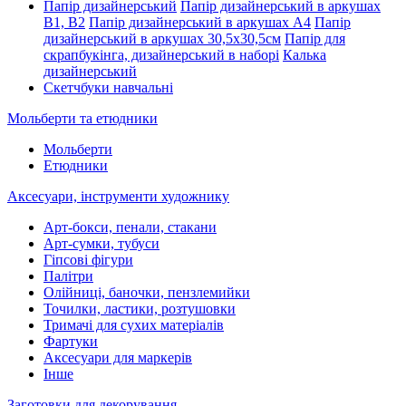
Папір дизайнерський
Папір дизайнерський в аркушах
В1, В2
Папір дизайнерський в аркушах А4
Папір
дизайнерський в аркушах 30,5х30,5см
Папір для
скрапбукінга, дизайнерський в наборі
Калька
дизайнерський
Скетчбуки навчальні
Мольберти та етюдники
Мольберти
Етюдники
Аксесуари, інструменти художнику
Арт-бокси, пенали, стакани
Арт-сумки, тубуси
Гіпсові фігури
Палітри
Олійниці, баночки, пензлемийки
Точилки, ластики, розтушовки
Тримачі для сухих матеріалів
Фартуки
Аксесуари для маркерів
Інше
Заготовки для декорування