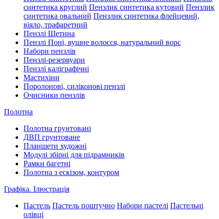
синтетика круглий
Пензлик синтетика кутовий
Пензлик
синтетика овальний
Пензлик синтетика флейцевий,
віяло, трафаретний
Пензлі Щетина
Пензлі Поні, вушне волосся, натуральний ворс
Набори пензлів
Пензлі-резервуари
Пензлі каліграфічні
Мастихіни
Поролонові, силіконові пензлі
Очисники пензлів
Полотна
Полотна грунтовані
ДВП грунтоване
Планшети художні
Модулі збірні для підрамників
Рамки багетні
Полотна з ескізом, контуром
Графіка. Ілюстрація
Пастель
Пастель поштучно
Набори пастелі
Пастельні
олівці