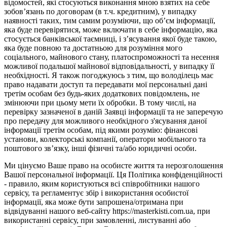
відомостей, які стосуються виконання мною взятих на себе
зобов’язань по договорам (в т.ч. кредитним), у випадку
наявності таких, тим самим розуміючи, що об’єм інформації,
яка буде перевірятися, може включати в себе інформацію, яка
стосується банківської таємниці, і з’ясування якої буде такою,
яка буде повною та достатньою для розуміння мого
соціального, майнового стану, платоспроможності та несення
можливої подальшої майнової відповідальності, у випадку її
необхідності. Я також погоджуюсь з тим, що володілець має
право надавати доступ та передавати мої персональні дані
третім особам без будь-яких додаткових повідомлень, не
змінюючи при цьому мети їх обробки. В тому числі, на
перевірку зазначеної в даній Заявці інформації та не заперечую
про передачу для можливого необхідного з'ясування даної
інформації третім особам, під якими розумію: фінансові
установи, колекторські компанії, оператори мобільного та
поштового зв’язку, інші фізичні та/або юридичні особи.
Ми цінуємо Ваше право на особисте життя та нерозголошення
Вашої персональної інформації. Ця Політика конфіденційності
- правило, яким користуються всі співробітники нашого
сервісу, та регламентує збір і використання особистої
інформації, яка може бути запрошена/отримана при
відвідуванні нашого веб-сайту https://masterkisti.com.ua, при
використанні сервісу, при замовленні, листуванні або