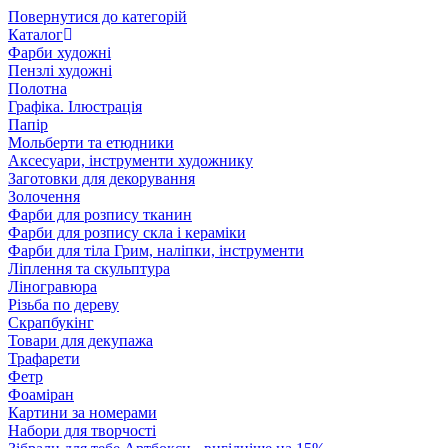
Повернутися до категорій
Каталог
Фарби художні
Пензлі художні
Полотна
Графіка. Ілюстрація
Папір
Мольберти та етюдники
Аксесуари, інструменти художнику
Заготовки для декорування
Золочення
Фарби для розпису тканин
Фарби для розпису скла і кераміки
Фарби для тіла Грим, наліпки, інструменти
Ліплення та скульптура
Ліногравюра
Різьба по дереву
Скрапбукінг
Товари для декупажа
Трафарети
Фетр
Фоаміран
Картини за номерами
Набори для творчості