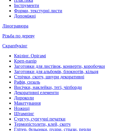
Пластика
Інструменти
Форми, текстурні листи
Допоміжні
Ліногравюра
Різьба по дереву
Скрапбукінг
Квілінг. Орігамі
Креп-папір
Заготовки для листівок, конверти, коробочки
Заготовки для альбомів, блокнотів, кільця
Стрічки, скотч, шнури декоративні
Рафія, сизаль
Висічки, наклейки, тегі, чіпборди
Декоративні елементи
Дироколи
Макетування
Ножиці
Штампінг
Сургуч, сургучні печатки
Термопістолети, клей, скотч
Глітер, бульонки, пудри, стрази, перли