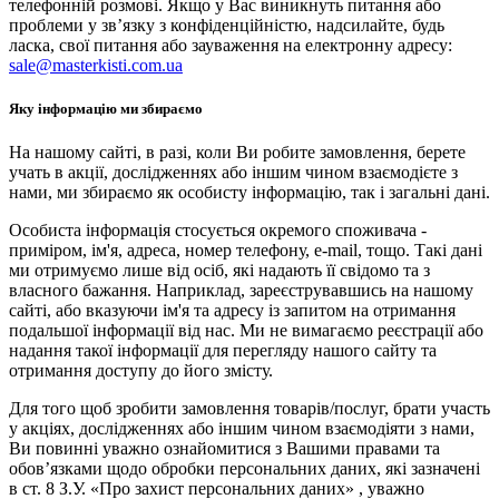
телефонній розмові. Якщо у Вас виникнуть питання або
проблеми у зв’язку з конфіденційністю, надсилайте, будь
ласка, свої питання або зауваження на електронну адресу:
sale@masterkisti.com.ua
Яку інформацію ми збираємо
На нашому сайті, в разі, коли Ви робите замовлення, берете
учать в акції, дослідженнях або іншим чином взаємодієте з
нами, ми збираємо як особисту інформацію, так і загальні дані.
Особиста інформація стосується окремого споживача -
приміром, ім'я, адреса, номер телефону, e-mail, тощо. Такі дані
ми отримуємо лише від осіб, які надають її свідомо та з
власного бажання. Наприклад, зареєструвавшись на нашому
сайті, або вказуючи ім'я та адресу із запитом на отримання
подальшої інформації від нас. Ми не вимагаємо реєстрації або
надання такої інформації для перегляду нашого сайту та
отримання доступу до його змісту.
Для того щоб зробити замовлення товарів/послуг, брати участь
у акціях, дослідженнях або іншим чином взаємодіяти з нами,
Ви повинні уважно ознайомитися з Вашими правами та
обов’язками щодо обробки персональних даних, які зазначені
в ст. 8 З.У. «Про захист персональних даних» , уважно