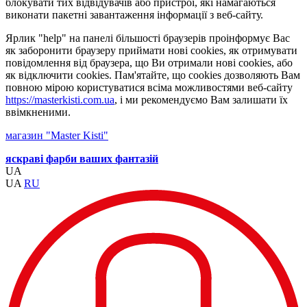
блокувати тих відвідувачів або пристрої, які намагаються
виконати пакетні завантаження інформації з веб-сайту.
Ярлик "help" на панелі більшості браузерів проінформує Вас
як заборонити браузеру приймати нові cookies, як отримувати
повідомлення від браузера, що Ви отримали нові cookies, або
як відключити cookies. Пам'ятайте, що cookies дозволяють Вам
повною мірою користуватися всіма можливостями веб-сайту
https://masterkisti.com.ua
, і ми рекомендуємо Вам залишати їх
ввімкненими.
магазин "Master Kisti"
яскраві фарби ваших фантазій
UA
UA
RU