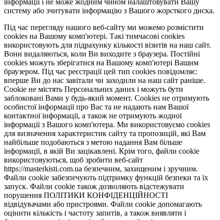
інформації і не може жодним чином налаштовувати Вашу
систему або зчитувати інформацію з Вашого жорсткого диска.
Під час перегляду нашого веб-сайту ми можемо розмістити
cookies на Вашому комп'ютері. Такі тимчасові cookies
використовують для підрахунку кількості візитів на наш сайт.
Вони видаляються, коли Ви виходите з браузера. Постійні
cookies можуть зберігатися на Вашому комп'ютері Вашим
браузером. Під час реєстрації цей тип cookies повідомляє:
вперше Ви до нас завітали чи заходили на наш сайт раніше.
Cookie не містять Персональних даних і можуть бути
заблоковані Вами у будь-який момент. Сookies не отримують
особистої інформації про Вас та не надають нам Вашої
контактної інформації, а також не отримують жодної
інформації з Вашого комп'ютера. Ми використовуємо cookies
для визначення характеристик сайту та пропозицій, які Вам
найбільше подобаються з метою надання Вам більше
інформації, в якій Ви зацікавлені. Крім того, файли cookie
використовуються, щоб зробити веб-сайт
https://masterkisti.com.ua безпечним, захищеним і зручним.
Файли cookie забезпечують підтримку функцій безпеки та їх
запуск. Файли cookie також дозволяють відстежувати
порушення ПОЛІТИКИ КОНФІДЕНЦІЙНОСТІ
відвідувачами або пристроями. Файли cookie допомагають
оцінити кількість і частоту запитів, а також виявляти і