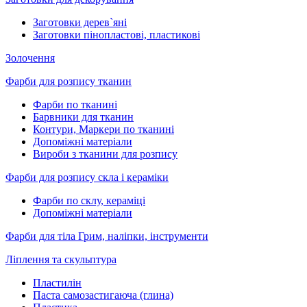
Заготовки дерев`яні
Заготовки пінопластові, пластикові
Золочення
Фарби для розпису тканин
Фарби по тканині
Барвники для тканин
Контури, Маркери по тканині
Допоміжні матеріали
Вироби з тканини для розпису
Фарби для розпису скла і кераміки
Фарби по склу, кераміці
Допоміжні матеріали
Фарби для тіла Грим, наліпки, інструменти
Ліплення та скульптура
Пластилін
Паста самозастигаюча (глина)