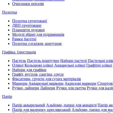
Очисники пензлів
Полотна
Полотна грунтовані
ДВП грунтоване
Планшети художні
Модулі збірні для підрамників
Рамки багетні
Полотна з ескізом, контуром
Графіка. Ілюстрація
Пастель
Пастель поштучно
Набори пастелі
Пастельні олів
Олівці
Кольорові олівці
Акварельні олівці
Графітні олівці
Набори для графіки
Графіт, вугілля, сангіна, соуси
Фіксативи, грунти для сухих матеріалів
Маркери
Акварельні маркери
Акрилові маркери
Спиртові
Ручки, лайнери
Лайнери
Ручки для скетча
Ручки для калі
Папір
Папір акварельний
Альбоми, папки для акварелі
Папір ак
Папір для малюнку, креслярський
Альбоми, папки для м