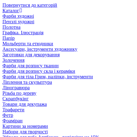
Повернутися до категорій
Каталог
Фарби художні
Пензлі художні
Полотна
Графіка. Ілюстрація
Папір
Мольберти та етюдники
Аксесуари, інструменти художнику
Заготовки для декорування
Золочення
Фарби для розпису тканин
Фарби для розпису скла і кераміки
Фарби для тіла Грим, наліпки, інструменти
Ліплення та скульптура
Ліногравюра
Різьба по дереву
Скрапбукінг
Товари для декупажа
Трафарети
Фетр
Фоаміран
Картини за номерами
Набори для творчості