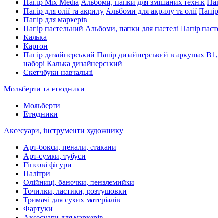
Папір Mix Media
Альбоми, папки для змішаних технік
Пап
Папір для олії та акрилу
Альбоми для акрилу та олії
Папір
Папір для маркерів
Папір пастельний
Альбоми, папки для пастелі
Папір паст
Калька
Картон
Папір дизайнерський
Папір дизайнерський в аркушах В1,
наборі
Калька дизайнерський
Скетчбуки навчальні
Мольберти та етюдники
Мольберти
Етюдники
Аксесуари, інструменти художнику
Арт-бокси, пенали, стакани
Арт-сумки, тубуси
Гіпсові фігури
Палітри
Олійниці, баночки, пензлемийки
Точилки, ластики, розтушовки
Тримачі для сухих матеріалів
Фартуки
Аксесуари для маркерів