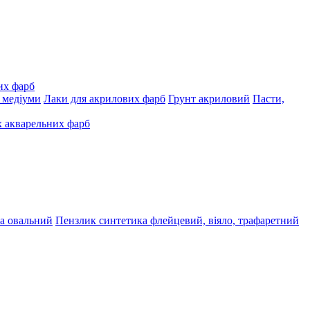
их фарб
, медіуми
Лаки для акрилових фарб
Грунт акриловий
Пасти,
 акварельних фарб
а овальний
Пензлик синтетика флейцевий, віяло, трафаретний