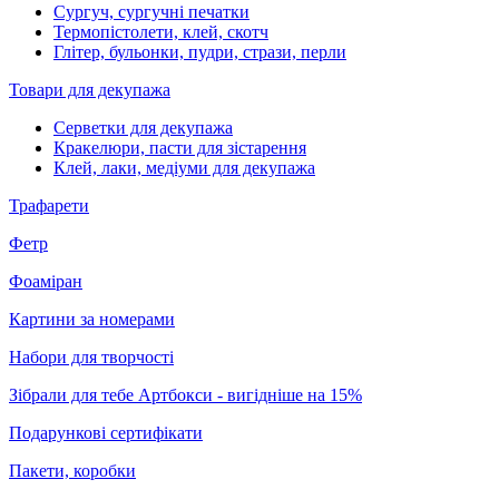
Сургуч, сургучні печатки
Термопістолети, клей, скотч
Глітер, бульонки, пудри, стрази, перли
Товари для декупажа
Серветки для декупажа
Кракелюри, пасти для зістарення
Клей, лаки, медіуми для декупажа
Трафарети
Фетр
Фоаміран
Картини за номерами
Набори для творчості
Зібрали для тебе Артбокси - вигідніше на 15%
Подарункові сертифікати
Пакети, коробки