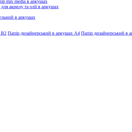
ір mix media в аркушах
 для акрилу та олії в аркушах
ельний в аркушах
 В2
Папір дизайнерський в аркушах А4
Папір дизайнерський в а