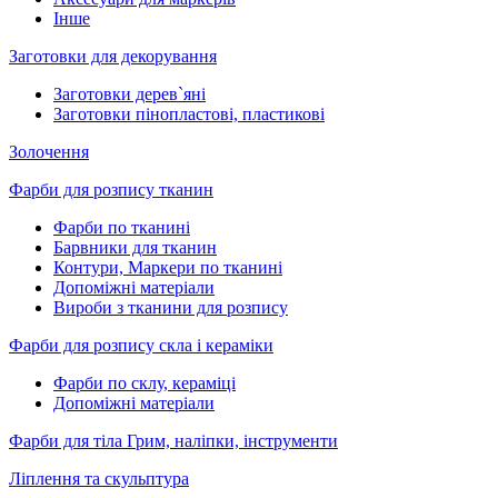
Інше
Заготовки для декорування
Заготовки дерев`яні
Заготовки пінопластові, пластикові
Золочення
Фарби для розпису тканин
Фарби по тканині
Барвники для тканин
Контури, Маркери по тканині
Допоміжні матеріали
Вироби з тканини для розпису
Фарби для розпису скла і кераміки
Фарби по склу, кераміці
Допоміжні матеріали
Фарби для тіла Грим, наліпки, інструменти
Ліплення та скульптура