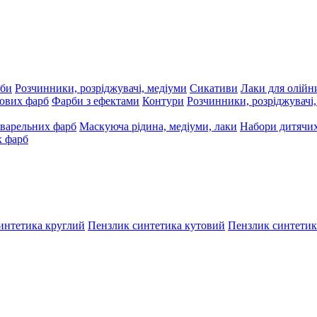
рби
Розчинники, розріджувачі, медіуми
Сикативи
Лаки для олійн
ових фарб
Фарби з ефектами
Контури
Розчинники, розріджувачі
варельних фарб
Маскуюча рідина, медіуми, лаки
Набори дитячих
х фарб
интетика круглий
Пензлик синтетика кутовий
Пензлик синтетик