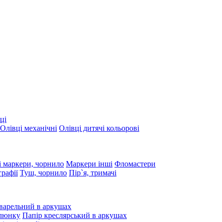
ці
Олівці механічні
Олівці дитячі кольорові
 маркери, чорнило
Маркери інші
Фломастери
графії
Туш, чорнило
Пір`я, тримачі
варельний в аркушах
алюнку
Папір креслярський в аркушах