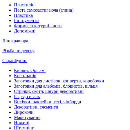
Пластилін
Паста самозастигаюча (глина)
Пластика
Інструменти
Форми, текстурні листи
Допоміжні
Ліногравюра
Різьба по дереву
Скрапбукінг
Квілінг. Орігамі
Креп-папір
Заготовки для листівок, конверти, коробочки
Заготовки для альбомів, блокнотів, кільця
Стрічки, скотч, шнури декоративні
Рафія, сизаль
Висічки, наклейки, тегі, чіпборди
Декоративні елементи
Дироколи
Макетування
Ножиці
Штампінг