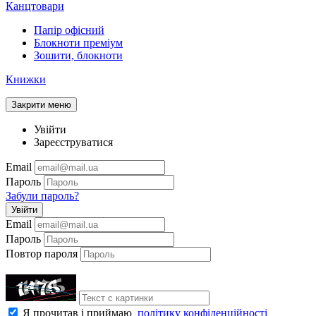
Канцтовари
Папір офісний
Блокноти преміум
Зошити, блокноти
Книжки
Закрити меню
Увійти
Зареєструватися
Email
Пароль
Забули пароль?
Увійти
Email
Пароль
Повтор пароля
Я прочитав і приймаю
політику конфіденційності