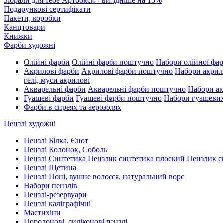
Зібрали для тебе Артбокси - вигідніше на 15%
Подарункові сертифікати
Пакети, коробки
Канцтовари
Книжки
Фарби художні
Олійні фарби
Олійні фарби поштучно
Набори олійної фа
Акрилові фарби
Акрилові фарби поштучно
Набори акрил
гелі, муси акрилові
Акварельні фарби
Акварельні фарби поштучно
Набори ак
Гуашеві фарби
Гуашеві фарби поштучно
Набори гуашеви
Фарби в спреях та аерозолях
Пензлі художні
Пензлі Білка, Єнот
Пензлі Колонок, Соболь
Пензлі Синтетика
Пензлик синтетика плоский
Пензлик с
Пензлі Щетина
Пензлі Поні, вушне волосся, натуральний ворс
Набори пензлів
Пензлі-резервуари
Пензлі каліграфічні
Мастихіни
Поролонові, силіконові пензлі