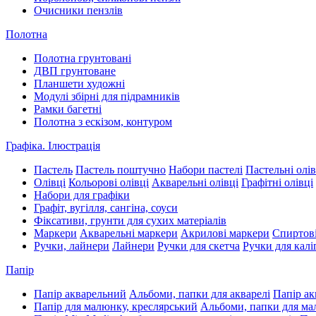
Очисники пензлів
Полотна
Полотна грунтовані
ДВП грунтоване
Планшети художні
Модулі збірні для підрамників
Рамки багетні
Полотна з ескізом, контуром
Графіка. Ілюстрація
Пастель
Пастель поштучно
Набори пастелі
Пастельні олів
Олівці
Кольорові олівці
Акварельні олівці
Графітні олівці
Набори для графіки
Графіт, вугілля, сангіна, соуси
Фіксативи, грунти для сухих матеріалів
Маркери
Акварельні маркери
Акрилові маркери
Спиртові
Ручки, лайнери
Лайнери
Ручки для скетча
Ручки для калі
Папір
Папір акварельний
Альбоми, папки для акварелі
Папір ак
Папір для малюнку, креслярський
Альбоми, папки для м