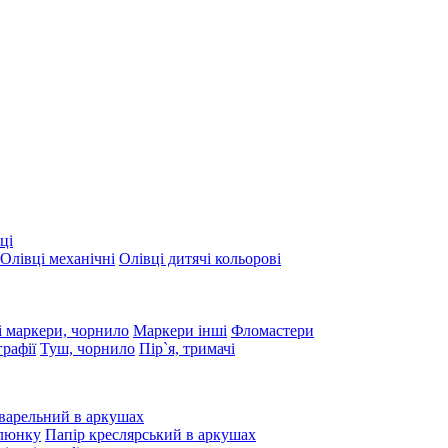
ці
Олівці механічні
Олівці дитячі кольорові
 маркери, чорнило
Маркери інші
Фломастери
графії
Туш, чорнило
Пір`я, тримачі
варельний в аркушах
алюнку
Папір креслярський в аркушах