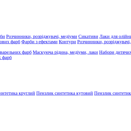
рби
Розчинники, розріджувачі, медіуми
Сикативи
Лаки для олійн
ових фарб
Фарби з ефектами
Контури
Розчинники, розріджувачі
варельних фарб
Маскуюча рідина, медіуми, лаки
Набори дитячих
х фарб
интетика круглий
Пензлик синтетика кутовий
Пензлик синтетик