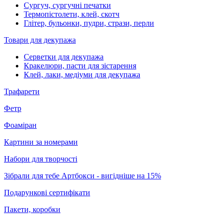
Сургуч, сургучні печатки
Термопістолети, клей, скотч
Глітер, бульонки, пудри, стрази, перли
Товари для декупажа
Серветки для декупажа
Кракелюри, пасти для зістарення
Клей, лаки, медіуми для декупажа
Трафарети
Фетр
Фоаміран
Картини за номерами
Набори для творчості
Зібрали для тебе Артбокси - вигідніше на 15%
Подарункові сертифікати
Пакети, коробки