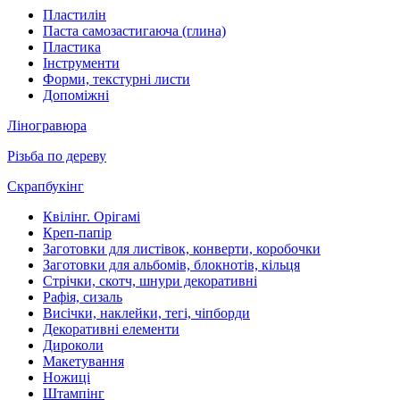
Пластилін
Паста самозастигаюча (глина)
Пластика
Інструменти
Форми, текстурні листи
Допоміжні
Ліногравюра
Різьба по дереву
Скрапбукінг
Квілінг. Орігамі
Креп-папір
Заготовки для листівок, конверти, коробочки
Заготовки для альбомів, блокнотів, кільця
Стрічки, скотч, шнури декоративні
Рафія, сизаль
Висічки, наклейки, тегі, чіпборди
Декоративні елементи
Дироколи
Макетування
Ножиці
Штампінг