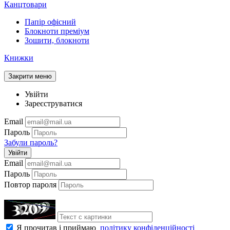
Канцтовари
Папір офісний
Блокноти преміум
Зошити, блокноти
Книжки
Закрити меню
Увійти
Зареєструватися
Email
Пароль
Забули пароль?
Увійти
Email
Пароль
Повтор пароля
Я прочитав і приймаю
політику конфіденційності