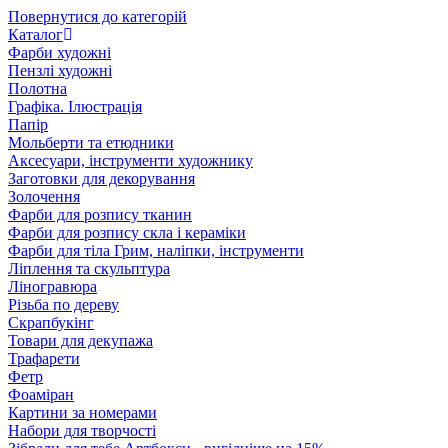
Повернутися до категорій
Каталог
Фарби художні
Пензлі художні
Полотна
Графіка. Ілюстрація
Папір
Мольберти та етюдники
Аксесуари, інструменти художнику
Заготовки для декорування
Золочення
Фарби для розпису тканин
Фарби для розпису скла і кераміки
Фарби для тіла Грим, наліпки, інструменти
Ліплення та скульптура
Ліногравюра
Різьба по дереву
Скрапбукінг
Товари для декупажа
Трафарети
Фетр
Фоаміран
Картини за номерами
Набори для творчості