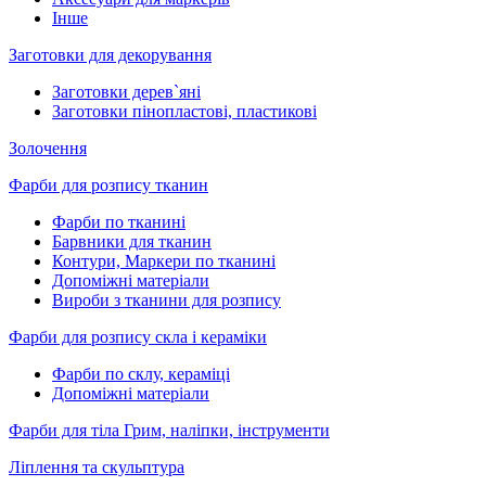
Інше
Заготовки для декорування
Заготовки дерев`яні
Заготовки пінопластові, пластикові
Золочення
Фарби для розпису тканин
Фарби по тканині
Барвники для тканин
Контури, Маркери по тканині
Допоміжні матеріали
Вироби з тканини для розпису
Фарби для розпису скла і кераміки
Фарби по склу, кераміці
Допоміжні матеріали
Фарби для тіла Грим, наліпки, інструменти
Ліплення та скульптура