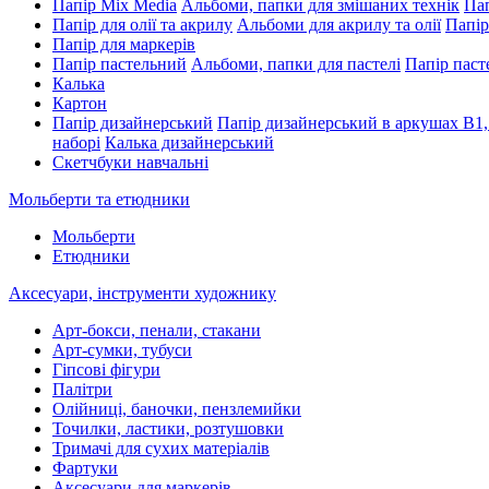
Папір Mix Media
Альбоми, папки для змішаних технік
Пап
Папір для олії та акрилу
Альбоми для акрилу та олії
Папір
Папір для маркерів
Папір пастельний
Альбоми, папки для пастелі
Папір паст
Калька
Картон
Папір дизайнерський
Папір дизайнерський в аркушах В1,
наборі
Калька дизайнерський
Скетчбуки навчальні
Мольберти та етюдники
Мольберти
Етюдники
Аксесуари, інструменти художнику
Арт-бокси, пенали, стакани
Арт-сумки, тубуси
Гіпсові фігури
Палітри
Олійниці, баночки, пензлемийки
Точилки, ластики, розтушовки
Тримачі для сухих матеріалів
Фартуки
Аксесуари для маркерів