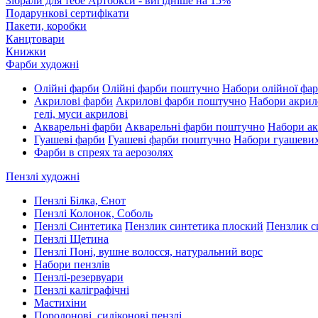
Зібрали для тебе Артбокси - вигідніше на 15%
Подарункові сертифікати
Пакети, коробки
Канцтовари
Книжки
Фарби художні
Олійні фарби
Олійні фарби поштучно
Набори олійної фа
Акрилові фарби
Акрилові фарби поштучно
Набори акрил
гелі, муси акрилові
Акварельні фарби
Акварельні фарби поштучно
Набори ак
Гуашеві фарби
Гуашеві фарби поштучно
Набори гуашеви
Фарби в спреях та аерозолях
Пензлі художні
Пензлі Білка, Єнот
Пензлі Колонок, Соболь
Пензлі Синтетика
Пензлик синтетика плоский
Пензлик с
Пензлі Щетина
Пензлі Поні, вушне волосся, натуральний ворс
Набори пензлів
Пензлі-резервуари
Пензлі каліграфічні
Мастихіни
Поролонові, силіконові пензлі