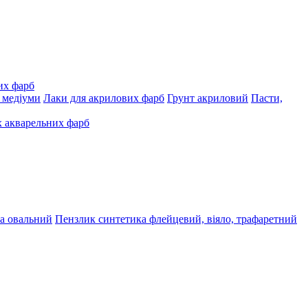
их фарб
, медіуми
Лаки для акрилових фарб
Грунт акриловий
Пасти,
 акварельних фарб
а овальний
Пензлик синтетика флейцевий, віяло, трафаретний