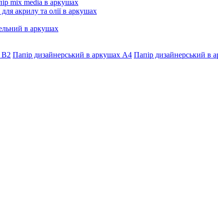
ір mix media в аркушах
 для акрилу та олії в аркушах
ельний в аркушах
 В2
Папір дизайнерський в аркушах А4
Папір дизайнерський в а