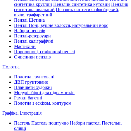
синтетика круглий
Пензлик синтетика кутовий
Пензлик
синтетика овальний
Пензлик синтетика флейцевий,
віяло, трафаретний
Пензлі Щетина
Пензлі Поні, вушне волосся, натуральний ворс
Набори пензлів
Пензлі-резервуари
Пензлі каліграфічні
Мастихіни
Поролонові, силіконові пензлі
Очисники пензлів
Полотна
Полотна грунтовані
ДВП грунтоване
Планшети художні
Модулі збірні для підрамників
Рамки багетні
Полотна з ескізом, контуром
Графіка. Ілюстрація
Пастель
Пастель поштучно
Набори пастелі
Пастельні
олівці