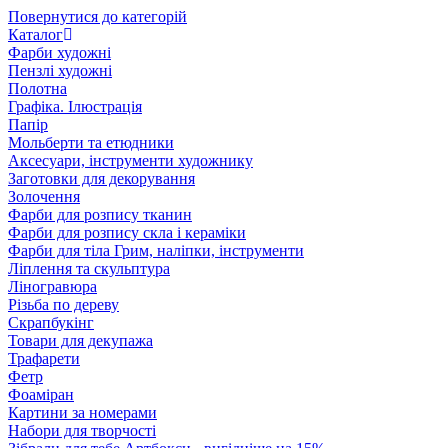
Повернутися до категорій
Каталог
Фарби художні
Пензлі художні
Полотна
Графіка. Ілюстрація
Папір
Мольберти та етюдники
Аксесуари, інструменти художнику
Заготовки для декорування
Золочення
Фарби для розпису тканин
Фарби для розпису скла і кераміки
Фарби для тіла Грим, наліпки, інструменти
Ліплення та скульптура
Ліногравюра
Різьба по дереву
Скрапбукінг
Товари для декупажа
Трафарети
Фетр
Фоаміран
Картини за номерами
Набори для творчості