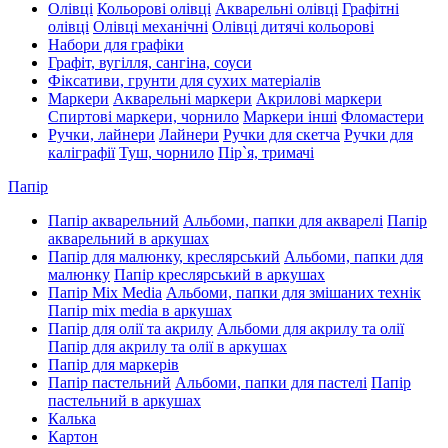
Олівці
Кольорові олівці
Акварельні олівці
Графітні
олівці
Олівці механічні
Олівці дитячі кольорові
Набори для графіки
Графіт, вугілля, сангіна, соуси
Фіксативи, грунти для сухих матеріалів
Маркери
Акварельні маркери
Акрилові маркери
Спиртові маркери, чорнило
Маркери інші
Фломастери
Ручки, лайнери
Лайнери
Ручки для скетча
Ручки для
каліграфії
Туш, чорнило
Пір`я, тримачі
Папір
Папір акварельний
Альбоми, папки для акварелі
Папір
акварельний в аркушах
Папір для малюнку, креслярський
Альбоми, папки для
малюнку
Папір креслярський в аркушах
Папір Mix Media
Альбоми, папки для змішаних технік
Папір mix media в аркушах
Папір для олії та акрилу
Альбоми для акрилу та олії
Папір для акрилу та олії в аркушах
Папір для маркерів
Папір пастельний
Альбоми, папки для пастелі
Папір
пастельний в аркушах
Калька
Картон