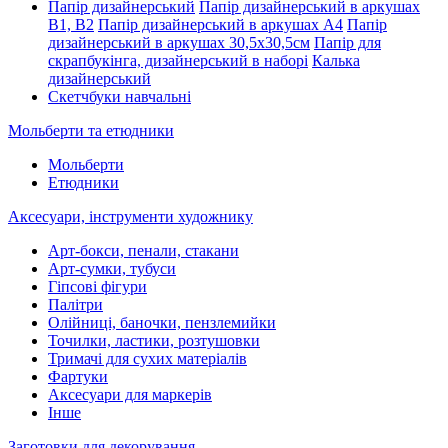
Папір дизайнерський
Папір дизайнерський в аркушах
В1, В2
Папір дизайнерський в аркушах А4
Папір
дизайнерський в аркушах 30,5х30,5см
Папір для
скрапбукінга, дизайнерський в наборі
Калька
дизайнерський
Скетчбуки навчальні
Мольберти та етюдники
Мольберти
Етюдники
Аксесуари, інструменти художнику
Арт-бокси, пенали, стакани
Арт-сумки, тубуси
Гіпсові фігури
Палітри
Олійниці, баночки, пензлемийки
Точилки, ластики, розтушовки
Тримачі для сухих матеріалів
Фартуки
Аксесуари для маркерів
Інше
Заготовки для декорування