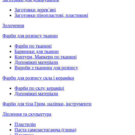
Заготовки дерев`яні
Заготовки пінопластові, пластикові
Золочення
Фарби для розпису тканин
Фарби по тканині
Барвники для тканин
Контури, Маркери по тканині
Допоміжні матеріали
Вироби з тканини для розпису
Фарби для розпису скла і кераміки
Фарби по склу, кераміці
Допоміжні матеріали
Фарби для тіла Грим, наліпки, інструменти
Ліплення та скульптура
Пластилін
Паста самозастигаюча (глина)