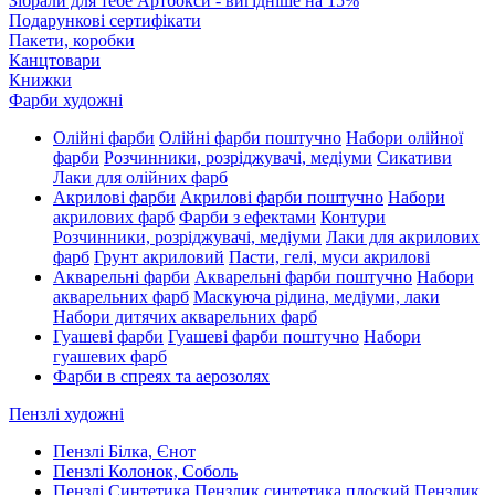
Зібрали для тебе Артбокси - вигідніше на 15%
Подарункові сертифікати
Пакети, коробки
Канцтовари
Книжки
Фарби художні
Олійні фарби
Олійні фарби поштучно
Набори олійної
фарби
Розчинники, розріджувачі, медіуми
Сикативи
Лаки для олійних фарб
Акрилові фарби
Акрилові фарби поштучно
Набори
акрилових фарб
Фарби з ефектами
Контури
Розчинники, розріджувачі, медіуми
Лаки для акрилових
фарб
Грунт акриловий
Пасти, гелі, муси акрилові
Акварельні фарби
Акварельні фарби поштучно
Набори
акварельних фарб
Маскуюча рідина, медіуми, лаки
Набори дитячих акварельних фарб
Гуашеві фарби
Гуашеві фарби поштучно
Набори
гуашевих фарб
Фарби в спреях та аерозолях
Пензлі художні
Пензлі Білка, Єнот
Пензлі Колонок, Соболь
Пензлі Синтетика
Пензлик синтетика плоский
Пензлик