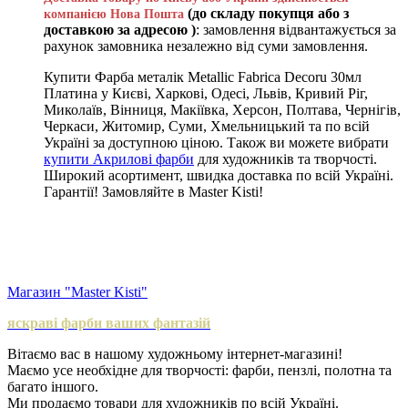
(до складу покупця або з
компанією Нова Пошта
доставкою за адресою )
: замовлення відвантажується за
рахунок замовника незалежно від суми замовлення.
Купити Фарба металік Metallic Fabrica Decoru 30мл
Платина у Києві, Харкові, Одесі, Львів, Кривий Ріг,
Миколаїв, Вінниця, Макіївка, Херсон, Полтава, Чернігів,
Черкаси, Житомир, Суми, Хмельницький та по всій
Україні за доступною ціною. Також ви можете вибрати
купити Акрилові фарби
для художників та творчості.
Широкий асортимент, швидка доставка по всій Україні.
Гарантії! Замовляйте в Master Kisti!
Магазин "Master Kisti"
яскраві фарби ваших фантазій
Вітаємо вас в нашому художньому інтернет-магазині!
Маємо усе необхідне для творчості: фарби, пензлі, полотна та
багато іншого.
Ми продаємо товари для художників по всій Україні.