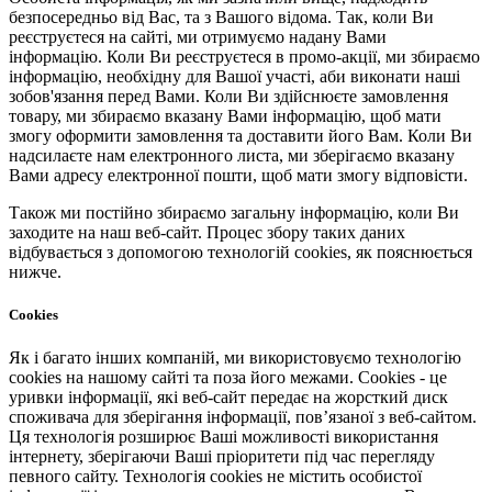
безпосередньо від Вас, та з Вашого відома. Так, коли Ви
реєструєтеся на сайті, ми отримуємо надану Вами
інформацію. Коли Ви реєструєтеся в промо-акції, ми збираємо
інформацію, необхідну для Вашої участі, аби виконати наші
зобов'язання перед Вами. Коли Ви здійснюєте замовлення
товару, ми збираємо вказану Вами інформацію, щоб мати
змогу оформити замовлення та доставити його Вам. Коли Ви
надсилаєте нам електронного листа, ми зберігаємо вказану
Вами адресу електронної пошти, щоб мати змогу відповісти.
Також ми постійно збираємо загальну інформацію, коли Ви
заходите на наш веб-сайт. Процес збору таких даних
відбувається з допомогою технологій cookies, як пояснюється
нижче.
Cookies
Як і багато інших компаній, ми використовуємо технологію
cookies на нашому сайті та поза його межами. Cookies - це
уривки інформації, які веб-сайт передає на жорсткий диск
споживача для зберігання інформації, пов’язаної з веб-сайтом.
Ця технологія розширює Ваші можливості використання
інтернету, зберігаючи Ваші пріоритети під час перегляду
певного сайту. Технологія cookies не містить особистої