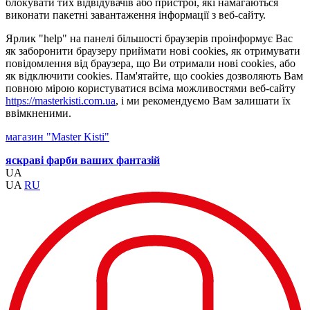
блокувати тих відвідувачів або пристрої, які намагаються
виконати пакетні завантаження інформації з веб-сайту.
Ярлик "help" на панелі більшості браузерів проінформує Вас
як заборонити браузеру приймати нові cookies, як отримувати
повідомлення від браузера, що Ви отримали нові cookies, або
як відключити cookies. Пам'ятайте, що cookies дозволяють Вам
повною мірою користуватися всіма можливостями веб-сайту
https://masterkisti.com.ua
, і ми рекомендуємо Вам залишати їх
ввімкненими.
магазин "Master Kisti"
яскраві фарби ваших фантазій
UA
UA
RU