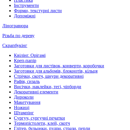
Пластика
Інструменти
Форми, текстурні листи
Допоміжні
Ліногравюра
Різьба по дереву
Скрапбукінг
Квілінг. Орігамі
Креп-папір
Заготовки для листівок, конверти, коробочки
Заготовки для альбомів, блокнотів, кільця
Стрічки, скотч, шнури декоративні
Рафія, сизаль
Висічки, наклейки, тегі, чіпборди
Декоративні елементи
Дироколи
Макетування
Ножиці
Штампінг
Сургуч, сургучні печатки
Термопістолети, клей, скотч
Глітер, бульонки, пудри, стрази, перли