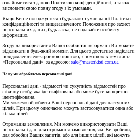
ознайомитися з даною Політикою конфіденційності, а також
висловити свою повну згоду з їх умовами.
Якщо Ви не погоджуєтеся з будь-якою з умов даної Політики
конфіденційності та вищезазначеного Положення про захист
персональних даних, будь ласка, не надавайте особисту
інформацію.
Згоду на використання Вашої особистої інформації Ви можете
відкликати в будь-який момент. Для цього достатньо надіслати
повідомлення електронною поштою, з поміткою в темі листа
«Персональні дані», за адресою:
sale@masterkisti.com.ua
Чому ми обробляємо персональні дані
Персональні дані - відомості чи сукупність відомостей про
фізичну особу, яка ідентифікована або може бути конкретно
ідентифікована.
Ми можемо обробляти Ваші персональні дані для наступних
цілей. При цьому одночасно можуть застосовуватися одна або
кілька цілей.
Отримання замовлення. Ми можемо використовувати Ваші
персональні дані для отримання замовлення, яке Ви зробили,
для обробки Ваших запитів, або для інших цілей, які можуть