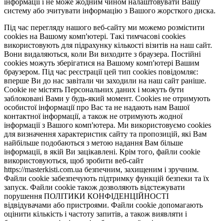
інформації і не може жодним чином налаштовувати Вашу
систему або зчитувати інформацію з Вашого жорсткого диска.
Під час перегляду нашого веб-сайту ми можемо розмістити
cookies на Вашому комп'ютері. Такі тимчасові cookies
використовують для підрахунку кількості візитів на наш сайт.
Вони видаляються, коли Ви виходите з браузера. Постійні
cookies можуть зберігатися на Вашому комп'ютері Вашим
браузером. Під час реєстрації цей тип cookies повідомляє:
вперше Ви до нас завітали чи заходили на наш сайт раніше.
Cookie не містять Персональних даних і можуть бути
заблоковані Вами у будь-який момент. Сookies не отримують
особистої інформації про Вас та не надають нам Вашої
контактної інформації, а також не отримують жодної
інформації з Вашого комп'ютера. Ми використовуємо cookies
для визначення характеристик сайту та пропозицій, які Вам
найбільше подобаються з метою надання Вам більше
інформації, в якій Ви зацікавлені. Крім того, файли cookie
використовуються, щоб зробити веб-сайт
https://masterkisti.com.ua безпечним, захищеним і зручним.
Файли cookie забезпечують підтримку функцій безпеки та їх
запуск. Файли cookie також дозволяють відстежувати
порушення ПОЛІТИКИ КОНФІДЕНЦІЙНОСТІ
відвідувачами або пристроями. Файли cookie допомагають
оцінити кількість і частоту запитів, а також виявляти і