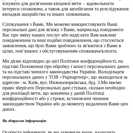
існувати для досягнення кінцевої мети – задовольнити
інтереси споживача, а також для запобігання та розслідування
випадків шахрайства та інших зловживань.
Спілкування з Вами. Ми можемо використовувати Ваші
персональні дані для зв'язку з Вами, наприклад повідомити
Вас про зміну наших послуг або надіслати Вам важливі
повідомлення та інші подібні повідомлення, що стосуються
замовлення, що було Вами зроблено та зв'язатися з Вами в
цілях, пов’язаних з обслуговуванням споживача/клієнта.
Ми діємо відповідно до цієї Політики конфіденційності, на
підставі Положення про обробку і захист персональних даних
та на підставі чинного законодавства України. Володільцем
персональних даних є ТОВ «Укрпартнер», що знаходиться за
адресою : м. Київ, вул. Нижньоюркiвська, буд. 3.Ми маємо
право зберігати Персональні дані стільки, скільки необхідно
для реалізації мети, що зазначена у даній Політиці
конфіденційності або у строки, встановлені чинним
законодавством України або до моменту видалення Вами цих
даних.
Як збираємо інформацію
Особиста інформація, як ми зазначили вище, надходить