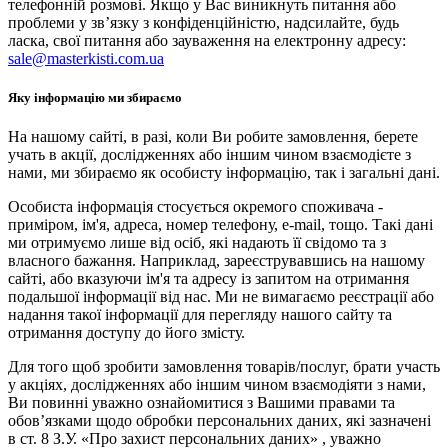
телефонній розмові. Якщо у Вас виникнуть питання або
проблеми у зв’язку з конфіденційністю, надсилайте, будь
ласка, свої питання або зауваження на електронну адресу:
sale@masterkisti.com.ua
Яку інформацію ми збираємо
На нашому сайті, в разі, коли Ви робите замовлення, берете
учать в акції, дослідженнях або іншим чином взаємодієте з
нами, ми збираємо як особисту інформацію, так і загальні дані.
Особиста інформація стосується окремого споживача -
приміром, ім'я, адреса, номер телефону, e-mail, тощо. Такі дані
ми отримуємо лише від осіб, які надають її свідомо та з
власного бажання. Наприклад, зареєструвавшись на нашому
сайті, або вказуючи ім'я та адресу із запитом на отримання
подальшої інформації від нас. Ми не вимагаємо реєстрації або
надання такої інформації для перегляду нашого сайту та
отримання доступу до його змісту.
Для того щоб зробити замовлення товарів/послуг, брати участь
у акціях, дослідженнях або іншим чином взаємодіяти з нами,
Ви повинні уважно ознайомитися з Вашими правами та
обов’язками щодо обробки персональних даних, які зазначені
в ст. 8 З.У. «Про захист персональних даних» , уважно