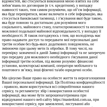
відомостей, які стосуються виконання мною взятих на себе
зобов’язань по договорам (в т.ч. кредитним), у випадку
наявності таких, тим самим розуміючи, що об’єм інформації,
яка буде перевірятися, може включати в себе інформацію, яка
стосується банківської таємниці, і з’ясування якої буде такою,
яка буде повною та достатньою для розуміння мого
соціального, майнового стану, платоспроможності та несення
можливої подальшої майнової відповідальності, у випадку її
необхідності. Я також погоджуюсь з тим, що володілець має
право надавати доступ та передавати мої персональні дані
третім особам без будь-яких додаткових повідомлень, не
змінюючи при цьому мети їх обробки. В тому числі, на
перевірку зазначеної в даній Заявці інформації та не заперечую
про передачу для можливого необхідного з'ясування даної
інформації третім особам, під якими розумію: фінансові
установи, колекторські компанії, оператори мобільного та
поштового зв’язку, інші фізичні та/або юридичні особи.
Ми цінуємо Ваше право на особисте життя та нерозголошення
Вашої персональної інформації. Ця Політика конфіденційності
- правило, яким користуються всі співробітники нашого
сервісу, та регламентує збір і використання особистої
інформації, яка може бути запрошена/отримана при
відвідуванні нашого веб-сайту https://masterkisti.com.ua, при
використанні сервісу, при замовленні, листуванні або