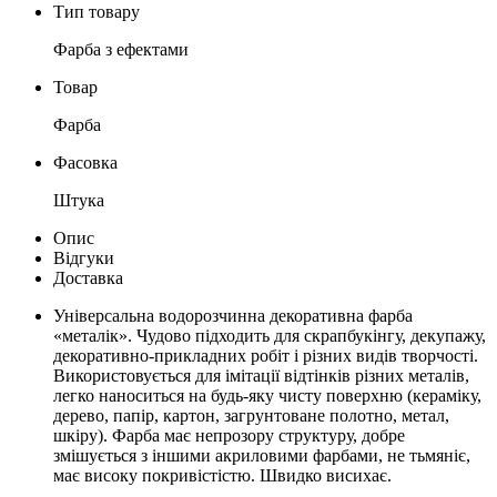
Тип товару
Фарба з ефектами
Товар
Фарба
Фасовка
Штука
Опис
Відгуки
Доставка
Універсальна водорозчинна декоративна фарба
«металік». Чудово підходить для скрапбукінгу, декупажу,
декоративно-прикладних робіт і різних видів творчості.
Використовується для імітації відтінків різних металів,
легко наноситься на будь-яку чисту поверхню (кераміку,
дерево, папір, картон, загрунтоване полотно, метал,
шкіру). Фарба має непрозору структуру, добре
змішується з іншими акриловими фарбами, не тьмяніє,
має високу покривістістю. Швидко висихає.