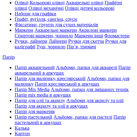
Олівці
Кольорові олівці
Акварельні олівці
Графітні
олівці
Олівці механічні
Олівці дитячі кольорові
Набори для графіки
Графіт, вугілля, сангіна, соуси
Фіксативи, грунти для сухих матеріалів
Маркери
Акварельні маркери
Акрилові маркери
Спиртові маркери, чорнило
Маркери інші
Фломастери
Ручки, лайнери
Лайнери
Ручки для скетча
Ручки для
каліграфії
Туш, чорнило
Пір`я, тримачі
Папір
Папір акварельний
Альбоми, папки для акварелі
Папір
акварельний в аркушах
Папір для малюнку, креслярський
Альбоми, папки для
малюнку
Папір креслярський в аркушах
Папір Mix Media
Альбоми, папки для змішаних технік
Папір mix media в аркушах
Папір для олії та акрилу
Альбоми для акрилу та олії
Папір для акрилу та олії в аркушах
Папір для маркерів
Папір пастельний
Альбоми, папки для пастелі
Папір
пастельний в аркушах
Калька
Картон