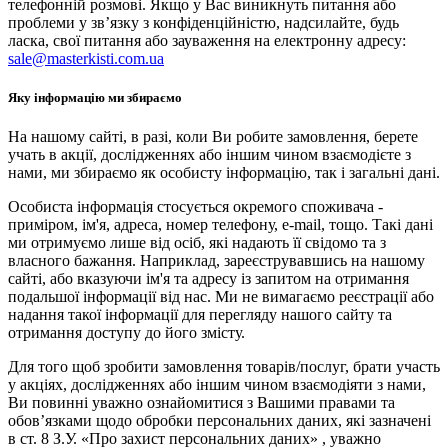
телефонній розмові. Якщо у Вас виникнуть питання або
проблеми у зв’язку з конфіденційністю, надсилайте, будь
ласка, свої питання або зауваження на електронну адресу:
sale@masterkisti.com.ua
Яку інформацію ми збираємо
На нашому сайті, в разі, коли Ви робите замовлення, берете
учать в акції, дослідженнях або іншим чином взаємодієте з
нами, ми збираємо як особисту інформацію, так і загальні дані.
Особиста інформація стосується окремого споживача -
приміром, ім'я, адреса, номер телефону, e-mail, тощо. Такі дані
ми отримуємо лише від осіб, які надають її свідомо та з
власного бажання. Наприклад, зареєструвавшись на нашому
сайті, або вказуючи ім'я та адресу із запитом на отримання
подальшої інформації від нас. Ми не вимагаємо реєстрації або
надання такої інформації для перегляду нашого сайту та
отримання доступу до його змісту.
Для того щоб зробити замовлення товарів/послуг, брати участь
у акціях, дослідженнях або іншим чином взаємодіяти з нами,
Ви повинні уважно ознайомитися з Вашими правами та
обов’язками щодо обробки персональних даних, які зазначені
в ст. 8 З.У. «Про захист персональних даних» , уважно