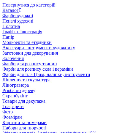
Повернутися до категорій
Каталог
Фарби художні
Пензлі художні
Полотна
Графіка. Ілюстрація
Папір
Мольберти та етюдники
Аксесуари, інструменти художнику
Заготовки для декорування
Золочення
Фарби для розпису тканин
Фарби для розпису скла і кераміки
Фарби для тіла Грим, наліпки, інструменти
Ліплення та скульптура
Ліногравюра
Різьба по дереву
Скрапбукінг
Товари для декупажа
Трафарети
Фетр
Фоаміран
Картини за номерами
Набори для творчості