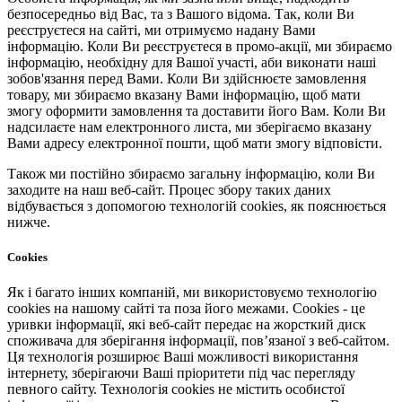
безпосередньо від Вас, та з Вашого відома. Так, коли Ви
реєструєтеся на сайті, ми отримуємо надану Вами
інформацію. Коли Ви реєструєтеся в промо-акції, ми збираємо
інформацію, необхідну для Вашої участі, аби виконати наші
зобов'язання перед Вами. Коли Ви здійснюєте замовлення
товару, ми збираємо вказану Вами інформацію, щоб мати
змогу оформити замовлення та доставити його Вам. Коли Ви
надсилаєте нам електронного листа, ми зберігаємо вказану
Вами адресу електронної пошти, щоб мати змогу відповісти.
Також ми постійно збираємо загальну інформацію, коли Ви
заходите на наш веб-сайт. Процес збору таких даних
відбувається з допомогою технологій cookies, як пояснюється
нижче.
Cookies
Як і багато інших компаній, ми використовуємо технологію
cookies на нашому сайті та поза його межами. Cookies - це
уривки інформації, які веб-сайт передає на жорсткий диск
споживача для зберігання інформації, пов’язаної з веб-сайтом.
Ця технологія розширює Ваші можливості використання
інтернету, зберігаючи Ваші пріоритети під час перегляду
певного сайту. Технологія cookies не містить особистої