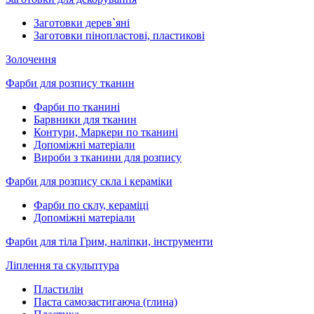
Заготовки дерев`яні
Заготовки пінопластові, пластикові
Золочення
Фарби для розпису тканин
Фарби по тканині
Барвники для тканин
Контури, Маркери по тканині
Допоміжні матеріали
Вироби з тканини для розпису
Фарби для розпису скла і кераміки
Фарби по склу, кераміці
Допоміжні матеріали
Фарби для тіла Грим, наліпки, інструменти
Ліплення та скульптура
Пластилін
Паста самозастигаюча (глина)