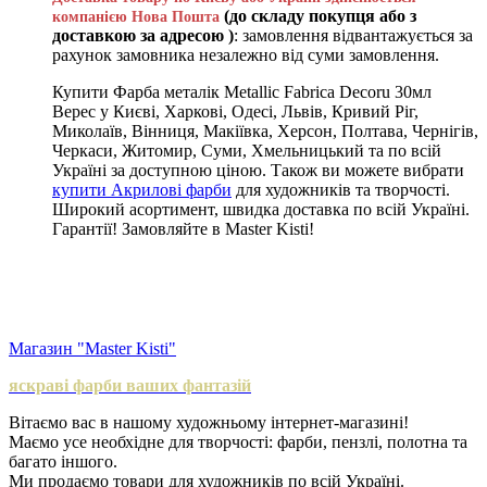
(до складу покупця або з
компанією Нова Пошта
доставкою за адресою )
: замовлення відвантажується за
рахунок замовника незалежно від суми замовлення.
Купити Фарба металік Metallic Fabrica Decoru 30мл
Верес у Києві, Харкові, Одесі, Львів, Кривий Ріг,
Миколаїв, Вінниця, Макіївка, Херсон, Полтава, Чернігів,
Черкаси, Житомир, Суми, Хмельницький та по всій
Україні за доступною ціною. Також ви можете вибрати
купити Акрилові фарби
для художників та творчості.
Широкий асортимент, швидка доставка по всій Україні.
Гарантії! Замовляйте в Master Kisti!
Магазин "Master Kisti"
яскраві фарби ваших фантазій
Вітаємо вас в нашому художньому інтернет-магазині!
Маємо усе необхідне для творчості: фарби, пензлі, полотна та
багато іншого.
Ми продаємо товари для художників по всій Україні.