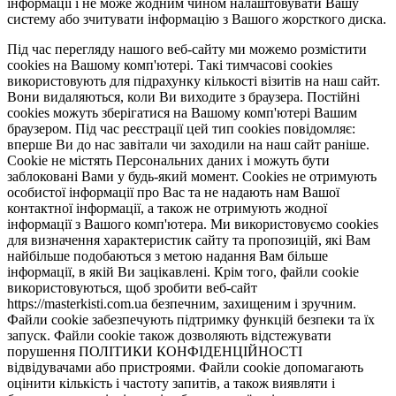
інформації і не може жодним чином налаштовувати Вашу
систему або зчитувати інформацію з Вашого жорсткого диска.
Під час перегляду нашого веб-сайту ми можемо розмістити
cookies на Вашому комп'ютері. Такі тимчасові cookies
використовують для підрахунку кількості візитів на наш сайт.
Вони видаляються, коли Ви виходите з браузера. Постійні
cookies можуть зберігатися на Вашому комп'ютері Вашим
браузером. Під час реєстрації цей тип cookies повідомляє:
вперше Ви до нас завітали чи заходили на наш сайт раніше.
Cookie не містять Персональних даних і можуть бути
заблоковані Вами у будь-який момент. Сookies не отримують
особистої інформації про Вас та не надають нам Вашої
контактної інформації, а також не отримують жодної
інформації з Вашого комп'ютера. Ми використовуємо cookies
для визначення характеристик сайту та пропозицій, які Вам
найбільше подобаються з метою надання Вам більше
інформації, в якій Ви зацікавлені. Крім того, файли cookie
використовуються, щоб зробити веб-сайт
https://masterkisti.com.ua безпечним, захищеним і зручним.
Файли cookie забезпечують підтримку функцій безпеки та їх
запуск. Файли cookie також дозволяють відстежувати
порушення ПОЛІТИКИ КОНФІДЕНЦІЙНОСТІ
відвідувачами або пристроями. Файли cookie допомагають
оцінити кількість і частоту запитів, а також виявляти і