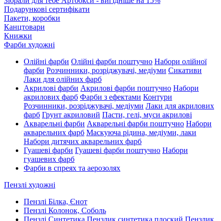
Зібрали для тебе Артбокси - вигідніше на 15%
Подарункові сертифікати
Пакети, коробки
Канцтовари
Книжки
Фарби художні
Олійні фарби
Олійні фарби поштучно
Набори олійної
фарби
Розчинники, розріджувачі, медіуми
Сикативи
Лаки для олійних фарб
Акрилові фарби
Акрилові фарби поштучно
Набори
акрилових фарб
Фарби з ефектами
Контури
Розчинники, розріджувачі, медіуми
Лаки для акрилових
фарб
Грунт акриловий
Пасти, гелі, муси акрилові
Акварельні фарби
Акварельні фарби поштучно
Набори
акварельних фарб
Маскуюча рідина, медіуми, лаки
Набори дитячих акварельних фарб
Гуашеві фарби
Гуашеві фарби поштучно
Набори
гуашевих фарб
Фарби в спреях та аерозолях
Пензлі художні
Пензлі Білка, Єнот
Пензлі Колонок, Соболь
Пензлі Синтетика
Пензлик синтетика плоский
Пензлик