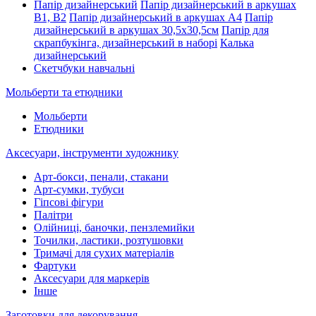
Папір дизайнерський
Папір дизайнерський в аркушах
В1, В2
Папір дизайнерський в аркушах А4
Папір
дизайнерський в аркушах 30,5х30,5см
Папір для
скрапбукінга, дизайнерський в наборі
Калька
дизайнерський
Скетчбуки навчальні
Мольберти та етюдники
Мольберти
Етюдники
Аксесуари, інструменти художнику
Арт-бокси, пенали, стакани
Арт-сумки, тубуси
Гіпсові фігури
Палітри
Олійниці, баночки, пензлемийки
Точилки, ластики, розтушовки
Тримачі для сухих матеріалів
Фартуки
Аксесуари для маркерів
Інше
Заготовки для декорування