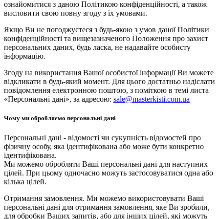
ознайомитися з даною Політикою конфіденційності, а також
висловити свою повну згоду з їх умовами.
Якщо Ви не погоджуєтеся з будь-якою з умов даної Політики
конфіденційності та вищезазначеного Положення про захист
персональних даних, будь ласка, не надавайте особисту
інформацію.
Згоду на використання Вашої особистої інформації Ви можете
відкликати в будь-який момент. Для цього достатньо надіслати
повідомлення електронною поштою, з поміткою в темі листа
«Персональні дані», за адресою:
sale@masterkisti.com.ua
Чому ми обробляємо персональні дані
Персональні дані - відомості чи сукупність відомостей про
фізичну особу, яка ідентифікована або може бути конкретно
ідентифікована.
Ми можемо обробляти Ваші персональні дані для наступних
цілей. При цьому одночасно можуть застосовуватися одна або
кілька цілей.
Отримання замовлення. Ми можемо використовувати Ваші
персональні дані для отримання замовлення, яке Ви зробили,
для обробки Ваших запитів, або для інших цілей, які можуть