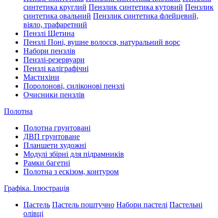
синтетика круглий
Пензлик синтетика кутовий
Пензлик
синтетика овальний
Пензлик синтетика флейцевий,
віяло, трафаретний
Пензлі Щетина
Пензлі Поні, вушне волосся, натуральний ворс
Набори пензлів
Пензлі-резервуари
Пензлі каліграфічні
Мастихіни
Поролонові, силіконові пензлі
Очисники пензлів
Полотна
Полотна грунтовані
ДВП грунтоване
Планшети художні
Модулі збірні для підрамників
Рамки багетні
Полотна з ескізом, контуром
Графіка. Ілюстрація
Пастель
Пастель поштучно
Набори пастелі
Пастельні
олівці