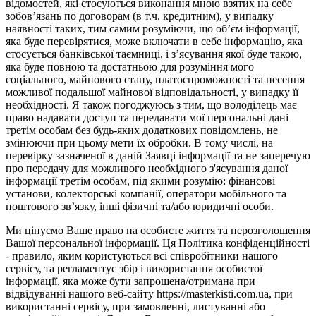
відомостей, які стосуються виконання мною взятих на себе
зобов’язань по договорам (в т.ч. кредитним), у випадку
наявності таких, тим самим розуміючи, що об’єм інформації,
яка буде перевірятися, може включати в себе інформацію, яка
стосується банківської таємниці, і з’ясування якої буде такою,
яка буде повною та достатньою для розуміння мого
соціального, майнового стану, платоспроможності та несення
можливої подальшої майнової відповідальності, у випадку її
необхідності. Я також погоджуюсь з тим, що володілець має
право надавати доступ та передавати мої персональні дані
третім особам без будь-яких додаткових повідомлень, не
змінюючи при цьому мети їх обробки. В тому числі, на
перевірку зазначеної в даній Заявці інформації та не заперечую
про передачу для можливого необхідного з'ясування даної
інформації третім особам, під якими розумію: фінансові
установи, колекторські компанії, оператори мобільного та
поштового зв’язку, інші фізичні та/або юридичні особи.
Ми цінуємо Ваше право на особисте життя та нерозголошення
Вашої персональної інформації. Ця Політика конфіденційності
- правило, яким користуються всі співробітники нашого
сервісу, та регламентує збір і використання особистої
інформації, яка може бути запрошена/отримана при
відвідуванні нашого веб-сайту https://masterkisti.com.ua, при
використанні сервісу, при замовленні, листуванні або