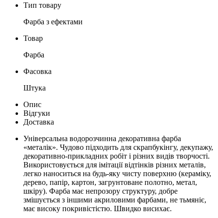
Тип товару
Фарба з ефектами
Товар
Фарба
Фасовка
Штука
Опис
Відгуки
Доставка
Універсальна водорозчинна декоративна фарба
«металік». Чудово підходить для скрапбукінгу, декупажу,
декоративно-прикладних робіт і різних видів творчості.
Використовується для імітації відтінків різних металів,
легко наноситься на будь-яку чисту поверхню (кераміку,
дерево, папір, картон, загрунтоване полотно, метал,
шкіру). Фарба має непрозору структуру, добре
змішується з іншими акриловими фарбами, не тьмяніє,
має високу покривістістю. Швидко висихає.