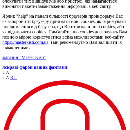
блокувати тих відвідувачів або пристрої, які намагаються
виконати пакетні завантаження інформації з веб-сайту.
Ярлик "help" на панелі більшості браузерів проінформує Вас
як заборонити браузеру приймати нові cookies, як отримувати
повідомлення від браузера, що Ви отримали нові cookies, або
як відключити cookies. Пам'ятайте, що cookies дозволяють Вам
повною мірою користуватися всіма можливостями веб-сайту
https://masterkisti.com.ua
, і ми рекомендуємо Вам залишати їх
ввімкненими.
магазин "Master Kisti"
яскраві фарби ваших фантазій
UA
UA
RU