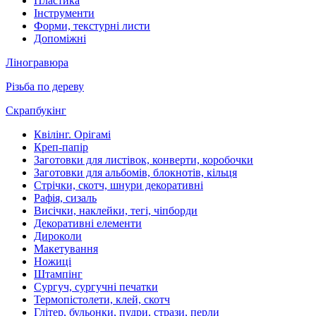
Пластика
Інструменти
Форми, текстурні листи
Допоміжні
Ліногравюра
Різьба по дереву
Скрапбукінг
Квілінг. Орігамі
Креп-папір
Заготовки для листівок, конверти, коробочки
Заготовки для альбомів, блокнотів, кільця
Стрічки, скотч, шнури декоративні
Рафія, сизаль
Висічки, наклейки, тегі, чіпборди
Декоративні елементи
Дироколи
Макетування
Ножиці
Штампінг
Сургуч, сургучні печатки
Термопістолети, клей, скотч
Глітер, бульонки, пудри, стрази, перли