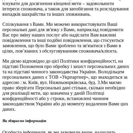
існувати для досягнення кінцевої мети – задовольнити
інтереси споживача, а також для запобігання та розслідування
випадків шахрайства та інших зловживань.
Спілкування з Вами. Ми можемо використовувати Ваші
персональні дані для зв'язку з Вами, наприклад повідомити
Вас про зміну наших послуг або надіслати Вам важливі
повідомлення та інші подібні повідомлення, що стосуються
замовлення, що було Вами зроблено та зв'язатися з Вами в
цілях, пов’язаних з обслуговуванням споживача/клієнта.
Ми діємо відповідно до цієї Політики конфіденційності, на
підставі Положення про обробку і захист персональних даних
та на підставі чинного законодавства України. Володільцем
персональних даних є ТОВ «Укрпартнер», що знаходиться за
адресою : м. Київ, вул. Нижньоюркiвська, буд. 3.Ми маємо
право зберігати Персональні дані стільки, скільки необхідно
для реалізації мети, що зазначена у даній Політиці
конфіденційності або у строки, встановлені чинним
законодавством України або до моменту видалення Вами цих
даних.
Як збираємо інформацію
Особиста інформація, як ми зазначили вище, надходить