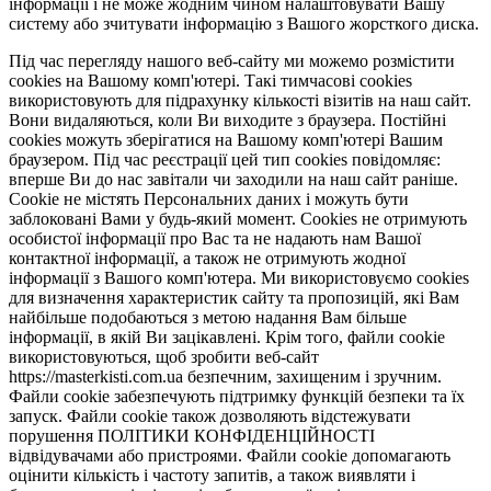
інформації і не може жодним чином налаштовувати Вашу
систему або зчитувати інформацію з Вашого жорсткого диска.
Під час перегляду нашого веб-сайту ми можемо розмістити
cookies на Вашому комп'ютері. Такі тимчасові cookies
використовують для підрахунку кількості візитів на наш сайт.
Вони видаляються, коли Ви виходите з браузера. Постійні
cookies можуть зберігатися на Вашому комп'ютері Вашим
браузером. Під час реєстрації цей тип cookies повідомляє:
вперше Ви до нас завітали чи заходили на наш сайт раніше.
Cookie не містять Персональних даних і можуть бути
заблоковані Вами у будь-який момент. Сookies не отримують
особистої інформації про Вас та не надають нам Вашої
контактної інформації, а також не отримують жодної
інформації з Вашого комп'ютера. Ми використовуємо cookies
для визначення характеристик сайту та пропозицій, які Вам
найбільше подобаються з метою надання Вам більше
інформації, в якій Ви зацікавлені. Крім того, файли cookie
використовуються, щоб зробити веб-сайт
https://masterkisti.com.ua безпечним, захищеним і зручним.
Файли cookie забезпечують підтримку функцій безпеки та їх
запуск. Файли cookie також дозволяють відстежувати
порушення ПОЛІТИКИ КОНФІДЕНЦІЙНОСТІ
відвідувачами або пристроями. Файли cookie допомагають
оцінити кількість і частоту запитів, а також виявляти і