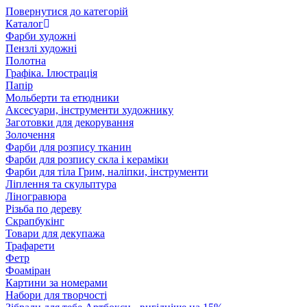
Повернутися до категорій
Каталог
Фарби художні
Пензлі художні
Полотна
Графіка. Ілюстрація
Папір
Мольберти та етюдники
Аксесуари, інструменти художнику
Заготовки для декорування
Золочення
Фарби для розпису тканин
Фарби для розпису скла і кераміки
Фарби для тіла Грим, наліпки, інструменти
Ліплення та скульптура
Ліногравюра
Різьба по дереву
Скрапбукінг
Товари для декупажа
Трафарети
Фетр
Фоаміран
Картини за номерами
Набори для творчості