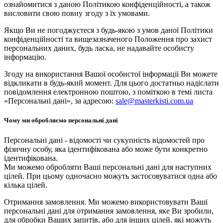
ознайомитися з даною Політикою конфіденційності, а також
висловити свою повну згоду з їх умовами.
Якщо Ви не погоджуєтеся з будь-якою з умов даної Політики
конфіденційності та вищезазначеного Положення про захист
персональних даних, будь ласка, не надавайте особисту
інформацію.
Згоду на використання Вашої особистої інформації Ви можете
відкликати в будь-який момент. Для цього достатньо надіслати
повідомлення електронною поштою, з поміткою в темі листа
«Персональні дані», за адресою:
sale@masterkisti.com.ua
Чому ми обробляємо персональні дані
Персональні дані - відомості чи сукупність відомостей про
фізичну особу, яка ідентифікована або може бути конкретно
ідентифікована.
Ми можемо обробляти Ваші персональні дані для наступних
цілей. При цьому одночасно можуть застосовуватися одна або
кілька цілей.
Отримання замовлення. Ми можемо використовувати Ваші
персональні дані для отримання замовлення, яке Ви зробили,
для обробки Ваших запитів, або для інших цілей, які можуть