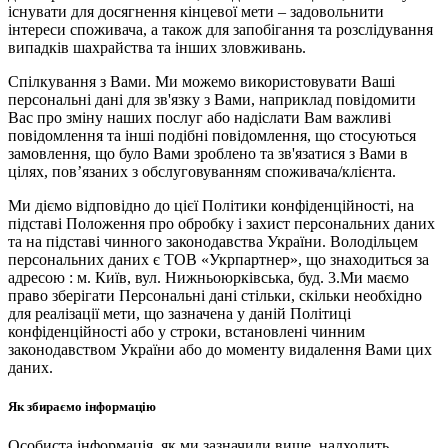
існувати для досягнення кінцевої мети – задовольнити
інтереси споживача, а також для запобігання та розслідування
випадків шахрайства та інших зловживань.
Спілкування з Вами. Ми можемо використовувати Ваші
персональні дані для зв'язку з Вами, наприклад повідомити
Вас про зміну наших послуг або надіслати Вам важливі
повідомлення та інші подібні повідомлення, що стосуються
замовлення, що було Вами зроблено та зв'язатися з Вами в
цілях, пов’язаних з обслуговуванням споживача/клієнта.
Ми діємо відповідно до цієї Політики конфіденційності, на
підставі Положення про обробку і захист персональних даних
та на підставі чинного законодавства України. Володільцем
персональних даних є ТОВ «Укрпартнер», що знаходиться за
адресою : м. Київ, вул. Нижньоюркiвська, буд. 3.Ми маємо
право зберігати Персональні дані стільки, скільки необхідно
для реалізації мети, що зазначена у даній Політиці
конфіденційності або у строки, встановлені чинним
законодавством України або до моменту видалення Вами цих
даних.
Як збираємо інформацію
Особиста інформація, як ми зазначили вище, надходить