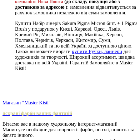
(до складу покупця або з
компанією Нова Пошта
доставкою за адресою )
: замовлення відвантажується за
рахунок замовника незалежно від суми замовлення.
Купити Набір лінерів Sakura Pigma Micron 6шт. + 1 Pigma
Brush у подарунок у Києві, Харкові, Одесі, Львів,
Кривий Ріг, Миколаїв, Вінниця, Макіївка, Херсон,
Полтава, Чернігів, Черкаси, Житомир, Суми,
Хмельницький та по всій Україні за доступною ціною.
Також ви можете вибрати
купити Ручки, лайнери
для
художників та творчості. Широкий асортимент, швидка
доставка по всій Україні. Гарантії! Замовляйте в Master
Kisti!
Магазин "Master Kisti"
яскраві фарби ваших фантазій
Вітаємо вас в нашому художньому інтернет-магазині!
Маємо усе необхідне для творчості: фарби, пензлі, полотна та
багато іншого.