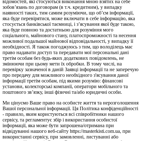
відомостей, які стосуються виконання мною взятих на себе
зобов’язань по договорам (в т.ч. кредитним), у випадку
наявності таких, тим самим розуміючи, що об’єм інформації,
яка буде перевірятися, може включати в себе інформацію, яка
стосується банківської таємниці, і з’ясування якої буде такою,
яка буде повною та достатньою для розуміння мого
соціального, майнового стану, платоспроможності та несення
можливої подальшої майнової відповідальності, у випадку її
необхідності. Я також погоджуюсь з тим, що володілець має
право надавати доступ та передавати мої персональні дані
третім особам без будь-яких додаткових повідомлень, не
змінюючи при цьому мети їх обробки. В тому числі, на
перевірку зазначеної в даній Заявці інформації та не заперечую
про передачу для можливого необхідного з'ясування даної
інформації третім особам, під якими розумію: фінансові
установи, колекторські компанії, оператори мобільного та
поштового зв’язку, інші фізичні та/або юридичні особи.
Ми цінуємо Ваше право на особисте життя та нерозголошення
Вашої персональної інформації. Ця Політика конфіденційності
- правило, яким користуються всі співробітники нашого
сервісу, та регламентує збір і використання особистої
інформації, яка може бути запрошена/отримана при
відвідуванні нашого веб-сайту https://masterkisti.com.ua, при
використанні сервісу, при замовленні, листуванні або