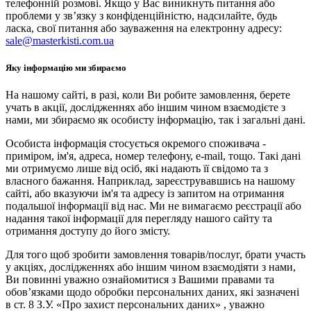
телефонній розмові. Якщо у Вас виникнуть питання або
проблеми у зв’язку з конфіденційністю, надсилайте, будь
ласка, свої питання або зауваження на електронну адресу:
sale@masterkisti.com.ua
Яку інформацію ми збираємо
На нашому сайті, в разі, коли Ви робите замовлення, берете
учать в акції, дослідженнях або іншим чином взаємодієте з
нами, ми збираємо як особисту інформацію, так і загальні дані.
Особиста інформація стосується окремого споживача -
приміром, ім'я, адреса, номер телефону, e-mail, тощо. Такі дані
ми отримуємо лише від осіб, які надають її свідомо та з
власного бажання. Наприклад, зареєструвавшись на нашому
сайті, або вказуючи ім'я та адресу із запитом на отримання
подальшої інформації від нас. Ми не вимагаємо реєстрації або
надання такої інформації для перегляду нашого сайту та
отримання доступу до його змісту.
Для того щоб зробити замовлення товарів/послуг, брати участь
у акціях, дослідженнях або іншим чином взаємодіяти з нами,
Ви повинні уважно ознайомитися з Вашими правами та
обов’язками щодо обробки персональних даних, які зазначені
в ст. 8 З.У. «Про захист персональних даних» , уважно