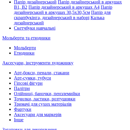
Папір дизайнерський
Папір дизайнерський в аркушах
В1, В2
Папір дизайнерський в аркушах А4
Папір
дизайнерський в аркушах 30,5х30,5см
Папір для
скрапбукінга, дизайнерський в наборі
Калька
дизайнерський
Скетчбуки навчальні
Мольберти та етюдники
Мольберти
Етюдники
Аксесуари, інструменти художнику
Арт-бокси, пенали, стакани
Арт-сумки, тубуси
Гіпсові фігури
Палітри
Олійниці, баночки, пензлемийки
Точилки, ластики, розтушовки
Тримачі для сухих матеріалів
Фартуки
Аксесуари для маркерів
Інше
Заготовки для декорування