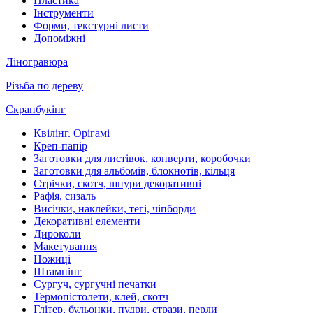
Пластика
Інструменти
Форми, текстурні листи
Допоміжні
Ліногравюра
Різьба по дереву
Скрапбукінг
Квілінг. Орігамі
Креп-папір
Заготовки для листівок, конверти, коробочки
Заготовки для альбомів, блокнотів, кільця
Стрічки, скотч, шнури декоративні
Рафія, сизаль
Висічки, наклейки, тегі, чіпборди
Декоративні елементи
Дироколи
Макетування
Ножиці
Штампінг
Сургуч, сургучні печатки
Термопістолети, клей, скотч
Глітер, бульонки, пудри, стрази, перли