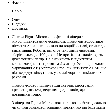
Фасовка
Набір
Опис
Відгуки
Доставка
Лінери Pigma Micron - професійні лінери з
мікропігментованим чорнилом. Лінер має водостійке
пігментне архівне чорнило на водній основі, стійке до
вицвітання. Роботи, виготовлені цими лінерами,
зберігаються до 100 років. Не протікають навіть крізь
дуже тонкий папір. Не висихають із відкритим
ковпачком (навіть протягом 2-х днів). Усі лінери мають
маркування АР (Approved Product) інституту ACMI, що
підтверджує відсутність у складі чорнила шкідливих
речовин.
Лінери чудово підійдуть для скетчів, ілюстрацій,
креслень, письма, ведення щоденників, архівів,
довідників тощо.
З лінерами Pigma Micron можна легко зробити ідеально
чіткі лінії однакової товщини практично під будь-яким