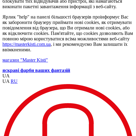
блокувати тих відвідувачів або пристрої, які намагаються
виконати пакетні завантаження інформації з веб-сайту.
Ярлик "help" на панелі більшості браузерів проінформує Вас
як заборонити браузеру приймати нові cookies, як отримувати
повідомлення від браузера, що Ви отримали нові cookies, або
як відключити cookies. Пам'ятайте, що cookies дозволяють Вам
повною мірою користуватися всіма можливостями веб-сайту
https://masterkisti.com.ua
, і ми рекомендуємо Вам залишати їх
ввімкненими.
магазин "Master Kisti"
яскраві фарби ваших фантазій
UA
UA
RU