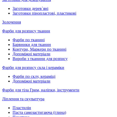
Заготовки дерев`яні
Заготовки пінопластові, пластикові
Золочення
Фарби для розпису тканин
Фарби по тканині
Барвники для тканин
Контури, Маркери по тканині
Допоміжні матеріали
Вироби з тканини для розпису
Фарби для розпису скла і кераміки
Фарби по склу, кераміці
Допоміжні матеріали
Фарби для тіла Грим, наліпки, інструменти
Ліплення та скульптура
Пластилін
Паста самозастигаюча (глина)