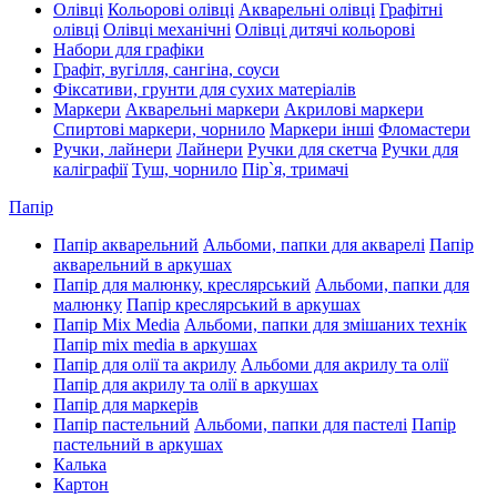
Олівці
Кольорові олівці
Акварельні олівці
Графітні
олівці
Олівці механічні
Олівці дитячі кольорові
Набори для графіки
Графіт, вугілля, сангіна, соуси
Фіксативи, грунти для сухих матеріалів
Маркери
Акварельні маркери
Акрилові маркери
Спиртові маркери, чорнило
Маркери інші
Фломастери
Ручки, лайнери
Лайнери
Ручки для скетча
Ручки для
каліграфії
Туш, чорнило
Пір`я, тримачі
Папір
Папір акварельний
Альбоми, папки для акварелі
Папір
акварельний в аркушах
Папір для малюнку, креслярський
Альбоми, папки для
малюнку
Папір креслярський в аркушах
Папір Mix Media
Альбоми, папки для змішаних технік
Папір mix media в аркушах
Папір для олії та акрилу
Альбоми для акрилу та олії
Папір для акрилу та олії в аркушах
Папір для маркерів
Папір пастельний
Альбоми, папки для пастелі
Папір
пастельний в аркушах
Калька
Картон