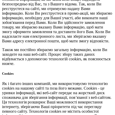
безпосередньо від Вас, та з Вашого відома. Так, коли Ви
реєструєтеся на сайті, ми отримуємо надану Вами
інформацію. Коли Ви реєструєтеся в промо-акції, ми збираємо
інформацію, необхідну для Вашої участі, аби виконати наші
зобов'язання перед Вами. Коли Ви здійснюєте замовлення
товару, ми збираємо вказану Вами інформацію, щоб мати
змогу оформити замовлення та доставити його Вам. Коли Ви
надсилаєте нам електронного листа, ми зберігаємо вказану
Вами адресу електронної пошти, щоб мати змогу відповісти.
Також ми постійно збираємо загальну інформацію, коли Ви
заходите на наш веб-сайт. Процес збору таких даних
відбувається з допомогою технологій cookies, як пояснюється
нижче.
Cookies
Як і багато інших компаній, ми використовуємо технологію
cookies на нашому сайті та поза його межами. Cookies - це
уривки інформації, які веб-сайт передає на жорсткий диск
споживача для зберігання інформації, пов’язаної з веб-сайтом.
Ця технологія розширює Ваші можливості використання
інтернету, зберігаючи Ваші пріоритети під час перегляду
певного сайту. Технологія cookies не містить особистої