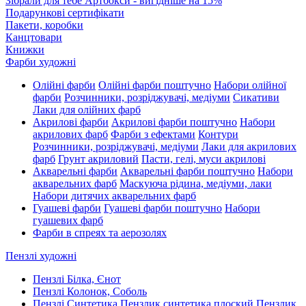
Зібрали для тебе Артбокси - вигідніше на 15%
Подарункові сертифікати
Пакети, коробки
Канцтовари
Книжки
Фарби художні
Олійні фарби
Олійні фарби поштучно
Набори олійної
фарби
Розчинники, розріджувачі, медіуми
Сикативи
Лаки для олійних фарб
Акрилові фарби
Акрилові фарби поштучно
Набори
акрилових фарб
Фарби з ефектами
Контури
Розчинники, розріджувачі, медіуми
Лаки для акрилових
фарб
Грунт акриловий
Пасти, гелі, муси акрилові
Акварельні фарби
Акварельні фарби поштучно
Набори
акварельних фарб
Маскуюча рідина, медіуми, лаки
Набори дитячих акварельних фарб
Гуашеві фарби
Гуашеві фарби поштучно
Набори
гуашевих фарб
Фарби в спреях та аерозолях
Пензлі художні
Пензлі Білка, Єнот
Пензлі Колонок, Соболь
Пензлі Синтетика
Пензлик синтетика плоский
Пензлик