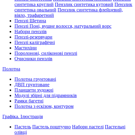
синтетика круглий
Пензлик синтетика кутовий
Пензлик
синтетика овальний
Пензлик синтетика флейцевий,
віяло, трафаретний
Пензлі Щетина
Пензлі Поні, вушне волосся, натуральний ворс
Набори пензлів
Пензлі-резервуари
Пензлі каліграфічні
Мастихіни
Поролонові, силіконові пензлі
Очисники пензлів
Полотна
Полотна грунтовані
ДВП грунтоване
Планшети художні
Модулі збірні для підрамників
Рамки багетні
Полотна з ескізом, контуром
Графіка. Ілюстрація
Пастель
Пастель поштучно
Набори пастелі
Пастельні
олівці