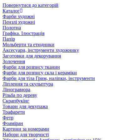
Повернутися до категорій
Каталог
Фарби художні
Пензлі художні
Полотна
Графіка. Ілюстрація
Папір
Мольберти та етюдники
Аксесуари, інструменти художнику
Заготовки для декорування
Золочення
Фарби для розпису тканин
Фарби для розпису скла і кераміки
Фарби для тіла Грим, наліпки, інструменти
Ліплення та скульптура
Ліногравюра
Різьба по дереву
Скрапбукінг
Товари для декупажа
Трафарети
Фетр
Фоаміран
Картини за номерами
Набори для творчості