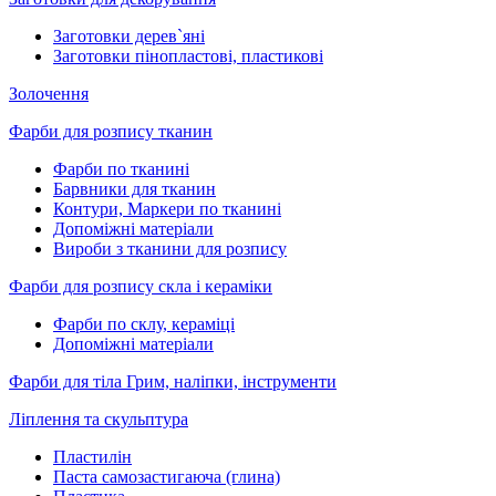
Заготовки дерев`яні
Заготовки пінопластові, пластикові
Золочення
Фарби для розпису тканин
Фарби по тканині
Барвники для тканин
Контури, Маркери по тканині
Допоміжні матеріали
Вироби з тканини для розпису
Фарби для розпису скла і кераміки
Фарби по склу, кераміці
Допоміжні матеріали
Фарби для тіла Грим, наліпки, інструменти
Ліплення та скульптура
Пластилін
Паста самозастигаюча (глина)