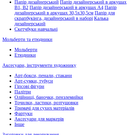
Папір дизайнерський
Папір дизайнерський в аркушах
В1, В2
Папір дизайнерський в аркушах А4
Папір
дизайнерський в аркушах 30,5х30,5см
Папір для
скрапбукінга, дизайнерський в наборі
Калька
дизайнерський
Скетчбуки навчальні
Мольберти та етюдники
Мольберти
Етюдники
Аксесуари, інструменти художнику
Арт-бокси, пенали, стакани
Арт-сумки, тубуси
Гіпсові фігури
Палітри
Олійниці, баночки, пензлемийки
Точилки, ластики, розтушовки
Тримачі для сухих матеріалів
Фартуки
Аксесуари для маркерів
Інше
Заготовки для декорування