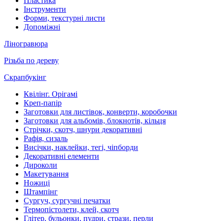
Пластика
Інструменти
Форми, текстурні листи
Допоміжні
Ліногравюра
Різьба по дереву
Скрапбукінг
Квілінг. Орігамі
Креп-папір
Заготовки для листівок, конверти, коробочки
Заготовки для альбомів, блокнотів, кільця
Стрічки, скотч, шнури декоративні
Рафія, сизаль
Висічки, наклейки, тегі, чіпборди
Декоративні елементи
Дироколи
Макетування
Ножиці
Штампінг
Сургуч, сургучні печатки
Термопістолети, клей, скотч
Глітер, бульонки, пудри, стрази, перли