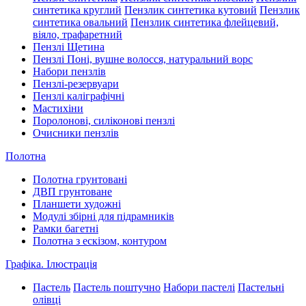
синтетика круглий
Пензлик синтетика кутовий
Пензлик
синтетика овальний
Пензлик синтетика флейцевий,
віяло, трафаретний
Пензлі Щетина
Пензлі Поні, вушне волосся, натуральний ворс
Набори пензлів
Пензлі-резервуари
Пензлі каліграфічні
Мастихіни
Поролонові, силіконові пензлі
Очисники пензлів
Полотна
Полотна грунтовані
ДВП грунтоване
Планшети художні
Модулі збірні для підрамників
Рамки багетні
Полотна з ескізом, контуром
Графіка. Ілюстрація
Пастель
Пастель поштучно
Набори пастелі
Пастельні
олівці