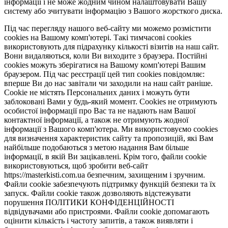
інформації і не може жодним чином налаштовувати Вашу
систему або зчитувати інформацію з Вашого жорсткого диска.
Під час перегляду нашого веб-сайту ми можемо розмістити
cookies на Вашому комп'ютері. Такі тимчасові cookies
використовують для підрахунку кількості візитів на наш сайт.
Вони видаляються, коли Ви виходите з браузера. Постійні
cookies можуть зберігатися на Вашому комп'ютері Вашим
браузером. Під час реєстрації цей тип cookies повідомляє:
вперше Ви до нас завітали чи заходили на наш сайт раніше.
Cookie не містять Персональних даних і можуть бути
заблоковані Вами у будь-який момент. Сookies не отримують
особистої інформації про Вас та не надають нам Вашої
контактної інформації, а також не отримують жодної
інформації з Вашого комп'ютера. Ми використовуємо cookies
для визначення характеристик сайту та пропозицій, які Вам
найбільше подобаються з метою надання Вам більше
інформації, в якій Ви зацікавлені. Крім того, файли cookie
використовуються, щоб зробити веб-сайт
https://masterkisti.com.ua безпечним, захищеним і зручним.
Файли cookie забезпечують підтримку функцій безпеки та їх
запуск. Файли cookie також дозволяють відстежувати
порушення ПОЛІТИКИ КОНФІДЕНЦІЙНОСТІ
відвідувачами або пристроями. Файли cookie допомагають
оцінити кількість і частоту запитів, а також виявляти і