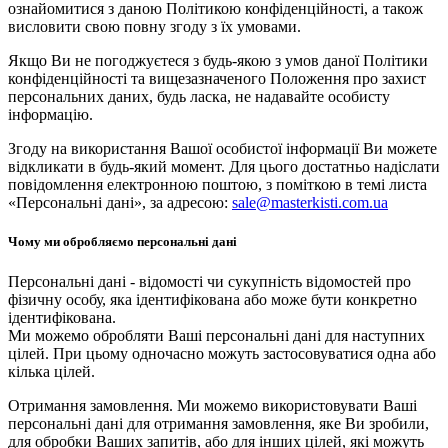
ознайомитися з даною Політикою конфіденційності, а також
висловити свою повну згоду з їх умовами.
Якщо Ви не погоджуєтеся з будь-якою з умов даної Політики
конфіденційності та вищезазначеного Положення про захист
персональних даних, будь ласка, не надавайте особисту
інформацію.
Згоду на використання Вашої особистої інформації Ви можете
відкликати в будь-який момент. Для цього достатньо надіслати
повідомлення електронною поштою, з поміткою в темі листа
«Персональні дані», за адресою:
sale@masterkisti.com.ua
Чому ми обробляємо персональні дані
Персональні дані - відомості чи сукупність відомостей про
фізичну особу, яка ідентифікована або може бути конкретно
ідентифікована.
Ми можемо обробляти Ваші персональні дані для наступних
цілей. При цьому одночасно можуть застосовуватися одна або
кілька цілей.
Отримання замовлення. Ми можемо використовувати Ваші
персональні дані для отримання замовлення, яке Ви зробили,
для обробки Ваших запитів, або для інших цілей, які можуть