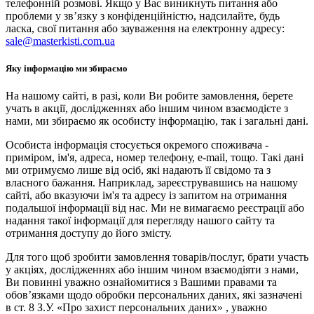
телефонній розмові. Якщо у Вас виникнуть питання або
проблеми у зв’язку з конфіденційністю, надсилайте, будь
ласка, свої питання або зауваження на електронну адресу:
sale@masterkisti.com.ua
Яку інформацію ми збираємо
На нашому сайті, в разі, коли Ви робите замовлення, берете
учать в акції, дослідженнях або іншим чином взаємодієте з
нами, ми збираємо як особисту інформацію, так і загальні дані.
Особиста інформація стосується окремого споживача -
приміром, ім'я, адреса, номер телефону, e-mail, тощо. Такі дані
ми отримуємо лише від осіб, які надають її свідомо та з
власного бажання. Наприклад, зареєструвавшись на нашому
сайті, або вказуючи ім'я та адресу із запитом на отримання
подальшої інформації від нас. Ми не вимагаємо реєстрації або
надання такої інформації для перегляду нашого сайту та
отримання доступу до його змісту.
Для того щоб зробити замовлення товарів/послуг, брати участь
у акціях, дослідженнях або іншим чином взаємодіяти з нами,
Ви повинні уважно ознайомитися з Вашими правами та
обов’язками щодо обробки персональних даних, які зазначені
в ст. 8 З.У. «Про захист персональних даних» , уважно