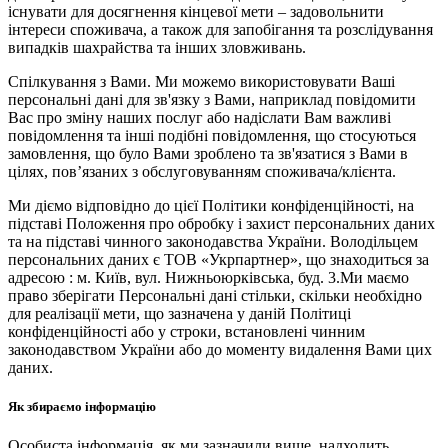
існувати для досягнення кінцевої мети – задовольнити
інтереси споживача, а також для запобігання та розслідування
випадків шахрайства та інших зловживань.
Спілкування з Вами. Ми можемо використовувати Ваші
персональні дані для зв'язку з Вами, наприклад повідомити
Вас про зміну наших послуг або надіслати Вам важливі
повідомлення та інші подібні повідомлення, що стосуються
замовлення, що було Вами зроблено та зв'язатися з Вами в
цілях, пов’язаних з обслуговуванням споживача/клієнта.
Ми діємо відповідно до цієї Політики конфіденційності, на
підставі Положення про обробку і захист персональних даних
та на підставі чинного законодавства України. Володільцем
персональних даних є ТОВ «Укрпартнер», що знаходиться за
адресою : м. Київ, вул. Нижньоюркiвська, буд. 3.Ми маємо
право зберігати Персональні дані стільки, скільки необхідно
для реалізації мети, що зазначена у даній Політиці
конфіденційності або у строки, встановлені чинним
законодавством України або до моменту видалення Вами цих
даних.
Як збираємо інформацію
Особиста інформація, як ми зазначили вище, надходить