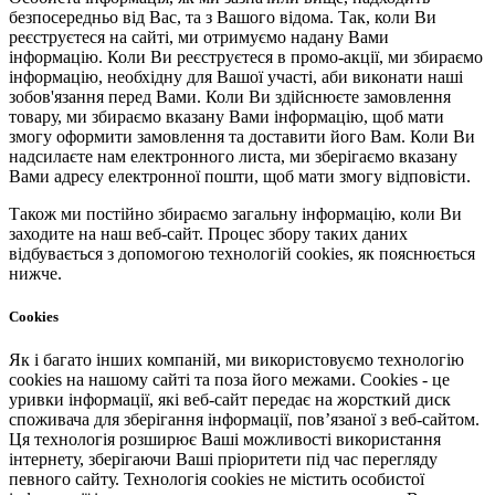
безпосередньо від Вас, та з Вашого відома. Так, коли Ви
реєструєтеся на сайті, ми отримуємо надану Вами
інформацію. Коли Ви реєструєтеся в промо-акції, ми збираємо
інформацію, необхідну для Вашої участі, аби виконати наші
зобов'язання перед Вами. Коли Ви здійснюєте замовлення
товару, ми збираємо вказану Вами інформацію, щоб мати
змогу оформити замовлення та доставити його Вам. Коли Ви
надсилаєте нам електронного листа, ми зберігаємо вказану
Вами адресу електронної пошти, щоб мати змогу відповісти.
Також ми постійно збираємо загальну інформацію, коли Ви
заходите на наш веб-сайт. Процес збору таких даних
відбувається з допомогою технологій cookies, як пояснюється
нижче.
Cookies
Як і багато інших компаній, ми використовуємо технологію
cookies на нашому сайті та поза його межами. Cookies - це
уривки інформації, які веб-сайт передає на жорсткий диск
споживача для зберігання інформації, пов’язаної з веб-сайтом.
Ця технологія розширює Ваші можливості використання
інтернету, зберігаючи Ваші пріоритети під час перегляду
певного сайту. Технологія cookies не містить особистої