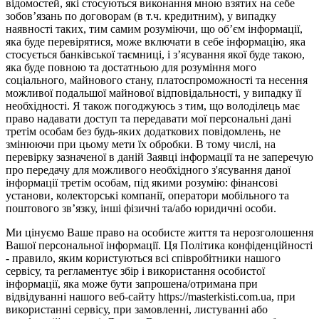
відомостей, які стосуються виконання мною взятих на себе
зобов’язань по договорам (в т.ч. кредитним), у випадку
наявності таких, тим самим розуміючи, що об’єм інформації,
яка буде перевірятися, може включати в себе інформацію, яка
стосується банківської таємниці, і з’ясування якої буде такою,
яка буде повною та достатньою для розуміння мого
соціального, майнового стану, платоспроможності та несення
можливої подальшої майнової відповідальності, у випадку її
необхідності. Я також погоджуюсь з тим, що володілець має
право надавати доступ та передавати мої персональні дані
третім особам без будь-яких додаткових повідомлень, не
змінюючи при цьому мети їх обробки. В тому числі, на
перевірку зазначеної в даній Заявці інформації та не заперечую
про передачу для можливого необхідного з'ясування даної
інформації третім особам, під якими розумію: фінансові
установи, колекторські компанії, оператори мобільного та
поштового зв’язку, інші фізичні та/або юридичні особи.
Ми цінуємо Ваше право на особисте життя та нерозголошення
Вашої персональної інформації. Ця Політика конфіденційності
- правило, яким користуються всі співробітники нашого
сервісу, та регламентує збір і використання особистої
інформації, яка може бути запрошена/отримана при
відвідуванні нашого веб-сайту https://masterkisti.com.ua, при
використанні сервісу, при замовленні, листуванні або