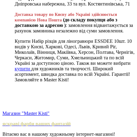
Дніпровська набережна, 33 та вул. Костянтинівська, 71
Доставка товару по Києву або Україні здійснюється
(до складу покупця або з
компанією Нова Пошта
доставкою за адресою )
: замовлення відвантажується за
рахунок замовника незалежно від суми замовлення.
Купити Набір різців для ліногравюри ESSDEE 10шт. 10
видів у Києві, Харкові, Одесі, Львів, Кривий Ріг,
Миколаїв, Вінниця, Макіївка, Херсон, Полтава, Чернігів,
Черкаси, Житомир, Суми, Хмельницький та по всій
Україні за доступною ціною. Також ви можете вибрати
купити
для художників та творчості. Широкий
асортимент, швидка доставка по всій Україні. Гарантії!
Замовляйте в Master Kisti!
Магазин "Master Kisti"
яскраві фарби ваших фантазій
Вітаємо вас в нашому художньому інтернет-магазині!