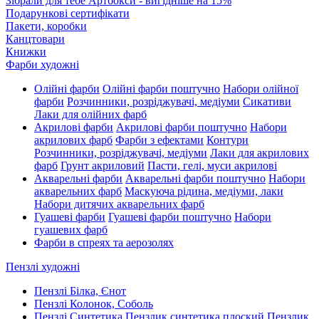
Зібрали для тебе Артбокси - вигідніше на 15%
Подарункові сертифікати
Пакети, коробки
Канцтовари
Книжки
Фарби художні
Олійні фарби
Олійні фарби поштучно
Набори олійної
фарби
Розчинники, розріджувачі, медіуми
Сикативи
Лаки для олійних фарб
Акрилові фарби
Акрилові фарби поштучно
Набори
акрилових фарб
Фарби з ефектами
Контури
Розчинники, розріджувачі, медіуми
Лаки для акрилових
фарб
Грунт акриловий
Пасти, гелі, муси акрилові
Акварельні фарби
Акварельні фарби поштучно
Набори
акварельних фарб
Маскуюча рідина, медіуми, лаки
Набори дитячих акварельних фарб
Гуашеві фарби
Гуашеві фарби поштучно
Набори
гуашевих фарб
Фарби в спреях та аерозолях
Пензлі художні
Пензлі Білка, Єнот
Пензлі Колонок, Соболь
Пензлі Синтетика
Пензлик синтетика плоский
Пензлик