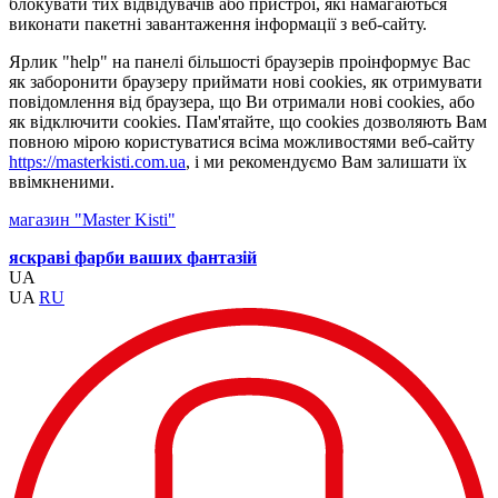
блокувати тих відвідувачів або пристрої, які намагаються
виконати пакетні завантаження інформації з веб-сайту.
Ярлик "help" на панелі більшості браузерів проінформує Вас
як заборонити браузеру приймати нові cookies, як отримувати
повідомлення від браузера, що Ви отримали нові cookies, або
як відключити cookies. Пам'ятайте, що cookies дозволяють Вам
повною мірою користуватися всіма можливостями веб-сайту
https://masterkisti.com.ua
, і ми рекомендуємо Вам залишати їх
ввімкненими.
магазин "Master Kisti"
яскраві фарби ваших фантазій
UA
UA
RU