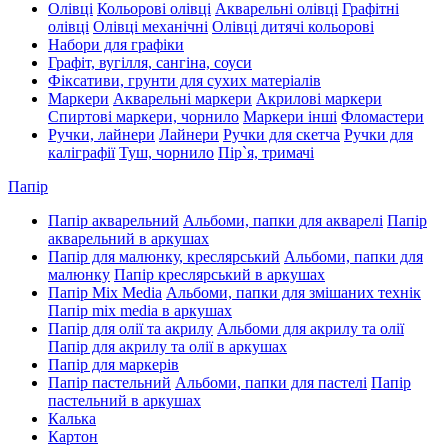
Олівці
Кольорові олівці
Акварельні олівці
Графітні
олівці
Олівці механічні
Олівці дитячі кольорові
Набори для графіки
Графіт, вугілля, сангіна, соуси
Фіксативи, грунти для сухих матеріалів
Маркери
Акварельні маркери
Акрилові маркери
Спиртові маркери, чорнило
Маркери інші
Фломастери
Ручки, лайнери
Лайнери
Ручки для скетча
Ручки для
каліграфії
Туш, чорнило
Пір`я, тримачі
Папір
Папір акварельний
Альбоми, папки для акварелі
Папір
акварельний в аркушах
Папір для малюнку, креслярський
Альбоми, папки для
малюнку
Папір креслярський в аркушах
Папір Mix Media
Альбоми, папки для змішаних технік
Папір mix media в аркушах
Папір для олії та акрилу
Альбоми для акрилу та олії
Папір для акрилу та олії в аркушах
Папір для маркерів
Папір пастельний
Альбоми, папки для пастелі
Папір
пастельний в аркушах
Калька
Картон