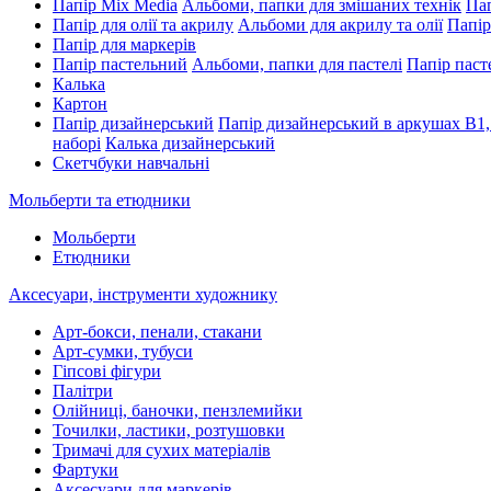
Папір Mix Media
Альбоми, папки для змішаних технік
Пап
Папір для олії та акрилу
Альбоми для акрилу та олії
Папір
Папір для маркерів
Папір пастельний
Альбоми, папки для пастелі
Папір паст
Калька
Картон
Папір дизайнерський
Папір дизайнерський в аркушах В1,
наборі
Калька дизайнерський
Скетчбуки навчальні
Мольберти та етюдники
Мольберти
Етюдники
Аксесуари, інструменти художнику
Арт-бокси, пенали, стакани
Арт-сумки, тубуси
Гіпсові фігури
Палітри
Олійниці, баночки, пензлемийки
Точилки, ластики, розтушовки
Тримачі для сухих матеріалів
Фартуки
Аксесуари для маркерів