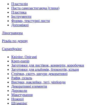
Пластилін
Паста самозастигаюча (глина)
Пластика
Інструменти
Форми, текстурні листи
Допоміжні
Ліногравюра
Різьба по дереву
Скрапбукінг
Квілінг. Орігамі
Креп-папір
Заготовки для листівок, конверти, коробочки
Заготовки для альбомів, блокнотів, кільця
Стрічки, скотч, шнури декоративні
Рафія, сизаль
Висічки, наклейки, тегі, чіпборди
Декоративні елементи
Дироколи
Макетування
Ножиці
Штампінг