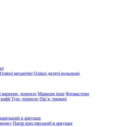
ці
Олівці механічні
Олівці дитячі кольорові
 маркери, чорнило
Маркери інші
Фломастери
графії
Туш, чорнило
Пір`я, тримачі
варельний в аркушах
алюнку
Папір креслярський в аркушах