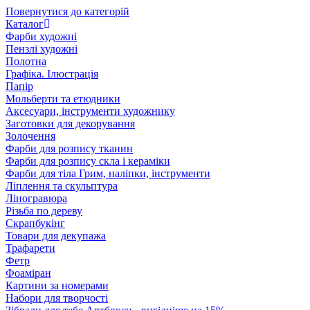
Повернутися до категорій
Каталог
Фарби художні
Пензлі художні
Полотна
Графіка. Ілюстрація
Папір
Мольберти та етюдники
Аксесуари, інструменти художнику
Заготовки для декорування
Золочення
Фарби для розпису тканин
Фарби для розпису скла і кераміки
Фарби для тіла Грим, наліпки, інструменти
Ліплення та скульптура
Ліногравюра
Різьба по дереву
Скрапбукінг
Товари для декупажа
Трафарети
Фетр
Фоаміран
Картини за номерами
Набори для творчості