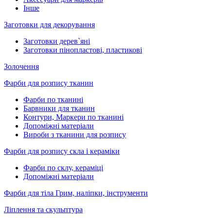
Інше
Заготовки для декорування
Заготовки дерев`яні
Заготовки пінопластові, пластикові
Золочення
Фарби для розпису тканин
Фарби по тканині
Барвники для тканин
Контури, Маркери по тканині
Допоміжні матеріали
Вироби з тканини для розпису
Фарби для розпису скла і кераміки
Фарби по склу, кераміці
Допоміжні матеріали
Фарби для тіла Грим, наліпки, інструменти
Ліплення та скульптура