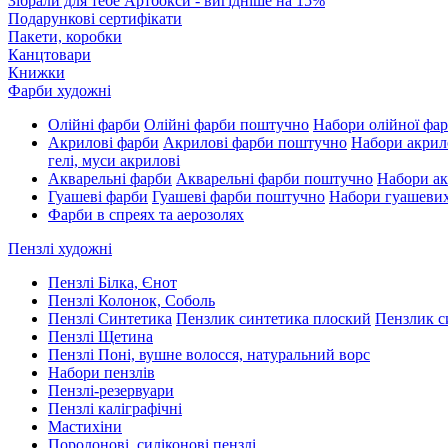
Зібрали для тебе Артбокси - вигідніше на 15%
Подарункові сертифікати
Пакети, коробки
Канцтовари
Книжки
Фарби художні
Олійні фарби
Олійні фарби поштучно
Набори олійної фа
Акрилові фарби
Акрилові фарби поштучно
Набори акрил
гелі, муси акрилові
Акварельні фарби
Акварельні фарби поштучно
Набори ак
Гуашеві фарби
Гуашеві фарби поштучно
Набори гуашеви
Фарби в спреях та аерозолях
Пензлі художні
Пензлі Білка, Єнот
Пензлі Колонок, Соболь
Пензлі Синтетика
Пензлик синтетика плоский
Пензлик с
Пензлі Щетина
Пензлі Поні, вушне волосся, натуральний ворс
Набори пензлів
Пензлі-резервуари
Пензлі каліграфічні
Мастихіни
Поролонові, силіконові пензлі