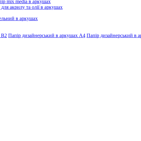
ір mix media в аркушах
 для акрилу та олії в аркушах
ельний в аркушах
 В2
Папір дизайнерський в аркушах А4
Папір дизайнерський в а