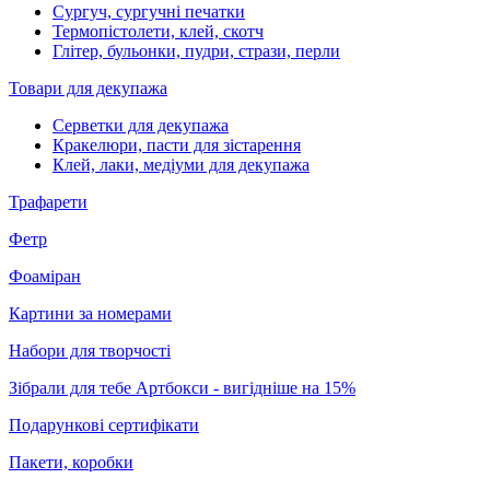
Сургуч, сургучні печатки
Термопістолети, клей, скотч
Глітер, бульонки, пудри, стрази, перли
Товари для декупажа
Серветки для декупажа
Кракелюри, пасти для зістарення
Клей, лаки, медіуми для декупажа
Трафарети
Фетр
Фоаміран
Картини за номерами
Набори для творчості
Зібрали для тебе Артбокси - вигідніше на 15%
Подарункові сертифікати
Пакети, коробки