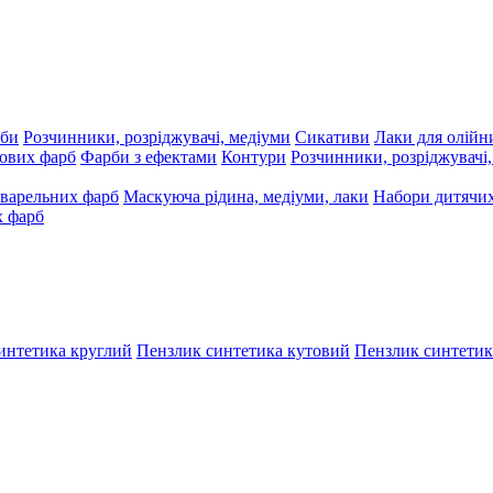
рби
Розчинники, розріджувачі, медіуми
Сикативи
Лаки для олійн
ових фарб
Фарби з ефектами
Контури
Розчинники, розріджувачі
варельних фарб
Маскуюча рідина, медіуми, лаки
Набори дитячих
х фарб
интетика круглий
Пензлик синтетика кутовий
Пензлик синтетик