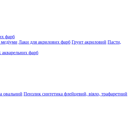
их фарб
, медіуми
Лаки для акрилових фарб
Грунт акриловий
Пасти,
 акварельних фарб
а овальний
Пензлик синтетика флейцевий, віяло, трафаретний