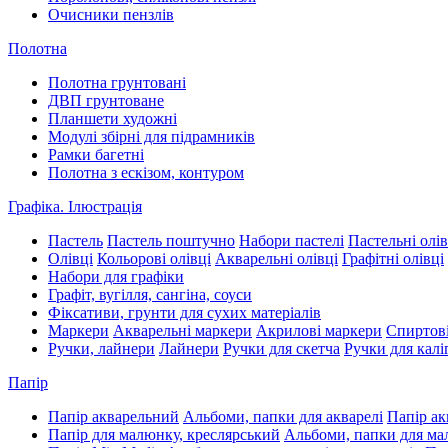
Очисники пензлів
Полотна
Полотна грунтовані
ДВП грунтоване
Планшети художні
Модулі збірні для підрамників
Рамки багетні
Полотна з ескізом, контуром
Графіка. Ілюстрація
Пастель
Пастель поштучно
Набори пастелі
Пастельні олів
Олівці
Кольорові олівці
Акварельні олівці
Графітні олівці
Набори для графіки
Графіт, вугілля, сангіна, соуси
Фіксативи, грунти для сухих матеріалів
Маркери
Акварельні маркери
Акрилові маркери
Спиртові
Ручки, лайнери
Лайнери
Ручки для скетча
Ручки для калі
Папір
Папір акварельний
Альбоми, папки для акварелі
Папір ак
Папір для малюнку, креслярський
Альбоми, папки для м