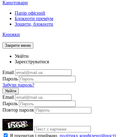
Канцтовари
Папір офісний
Блокноти преміум
Зошити, блокноти
Книжки
Закрити меню
Увійти
Зареєструватися
Email
Пароль
Забули пароль?
Увійти
Email
Пароль
Повтор пароля
Я прочитав і приймаю
політику конфіденційності