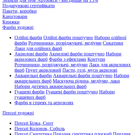
Зібрали для тебе Артбокси - вигідніше на 15%
Подарункові сертифікати
Пакети, коробки
Канцтовари
Книжки
Фарби художні
Олійні фарби
Олійні фарби поштучно
Набори олійної
фарби
Розчинники, розріджувачі, медіуми
Сикативи
Лаки для олійних фарб
Акрилові фарби
Акрилові фарби поштучно
Набори
акрилових фарб
Фарби з ефектами
Контури
Розчинники, розріджувачі, медіуми
Лаки для акрилових
фарб
Грунт акриловий
Пасти, гелі, муси акрилові
Акварельні фарби
Акварельні фарби поштучно
Набори
акварельних фарб
Маскуюча рідина, медіуми, лаки
Набори дитячих акварельних фарб
Гуашеві фарби
Гуашеві фарби поштучно
Набори
гуашевих фарб
Фарби в спреях та аерозолях
Пензлі художні
Пензлі Білка, Єнот
Пензлі Колонок, Соболь
Пензлі Синтетика
Пензлик синтетика плоский
Пензлик