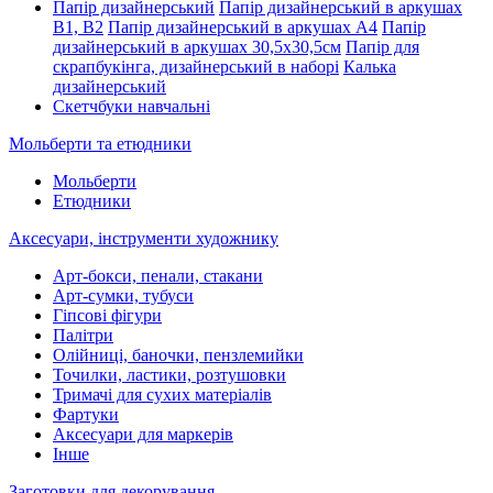
Папір дизайнерський
Папір дизайнерський в аркушах
В1, В2
Папір дизайнерський в аркушах А4
Папір
дизайнерський в аркушах 30,5х30,5см
Папір для
скрапбукінга, дизайнерський в наборі
Калька
дизайнерський
Скетчбуки навчальні
Мольберти та етюдники
Мольберти
Етюдники
Аксесуари, інструменти художнику
Арт-бокси, пенали, стакани
Арт-сумки, тубуси
Гіпсові фігури
Палітри
Олійниці, баночки, пензлемийки
Точилки, ластики, розтушовки
Тримачі для сухих матеріалів
Фартуки
Аксесуари для маркерів
Інше
Заготовки для декорування