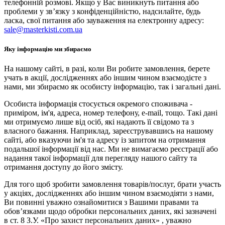
телефонній розмові. Якщо у Вас виникнуть питання або
проблеми у зв’язку з конфіденційністю, надсилайте, будь
ласка, свої питання або зауваження на електронну адресу:
sale@masterkisti.com.ua
Яку інформацію ми збираємо
На нашому сайті, в разі, коли Ви робите замовлення, берете
учать в акції, дослідженнях або іншим чином взаємодієте з
нами, ми збираємо як особисту інформацію, так і загальні дані.
Особиста інформація стосується окремого споживача -
приміром, ім'я, адреса, номер телефону, e-mail, тощо. Такі дані
ми отримуємо лише від осіб, які надають її свідомо та з
власного бажання. Наприклад, зареєструвавшись на нашому
сайті, або вказуючи ім'я та адресу із запитом на отримання
подальшої інформації від нас. Ми не вимагаємо реєстрації або
надання такої інформації для перегляду нашого сайту та
отримання доступу до його змісту.
Для того щоб зробити замовлення товарів/послуг, брати участь
у акціях, дослідженнях або іншим чином взаємодіяти з нами,
Ви повинні уважно ознайомитися з Вашими правами та
обов’язками щодо обробки персональних даних, які зазначені
в ст. 8 З.У. «Про захист персональних даних» , уважно