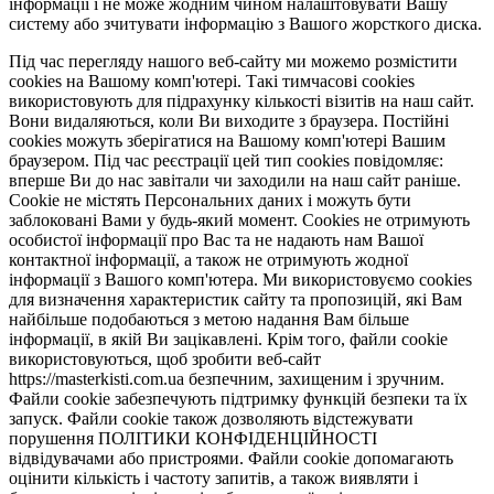
інформації і не може жодним чином налаштовувати Вашу
систему або зчитувати інформацію з Вашого жорсткого диска.
Під час перегляду нашого веб-сайту ми можемо розмістити
cookies на Вашому комп'ютері. Такі тимчасові cookies
використовують для підрахунку кількості візитів на наш сайт.
Вони видаляються, коли Ви виходите з браузера. Постійні
cookies можуть зберігатися на Вашому комп'ютері Вашим
браузером. Під час реєстрації цей тип cookies повідомляє:
вперше Ви до нас завітали чи заходили на наш сайт раніше.
Cookie не містять Персональних даних і можуть бути
заблоковані Вами у будь-який момент. Сookies не отримують
особистої інформації про Вас та не надають нам Вашої
контактної інформації, а також не отримують жодної
інформації з Вашого комп'ютера. Ми використовуємо cookies
для визначення характеристик сайту та пропозицій, які Вам
найбільше подобаються з метою надання Вам більше
інформації, в якій Ви зацікавлені. Крім того, файли cookie
використовуються, щоб зробити веб-сайт
https://masterkisti.com.ua безпечним, захищеним і зручним.
Файли cookie забезпечують підтримку функцій безпеки та їх
запуск. Файли cookie також дозволяють відстежувати
порушення ПОЛІТИКИ КОНФІДЕНЦІЙНОСТІ
відвідувачами або пристроями. Файли cookie допомагають
оцінити кількість і частоту запитів, а також виявляти і