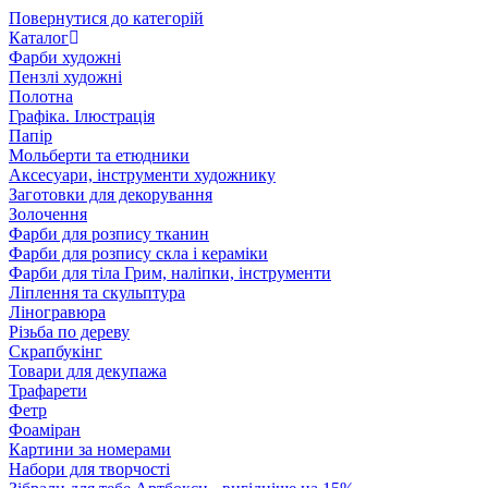
Повернутися до категорій
Каталог
Фарби художні
Пензлі художні
Полотна
Графіка. Ілюстрація
Папір
Мольберти та етюдники
Аксесуари, інструменти художнику
Заготовки для декорування
Золочення
Фарби для розпису тканин
Фарби для розпису скла і кераміки
Фарби для тіла Грим, наліпки, інструменти
Ліплення та скульптура
Ліногравюра
Різьба по дереву
Скрапбукінг
Товари для декупажа
Трафарети
Фетр
Фоаміран
Картини за номерами
Набори для творчості