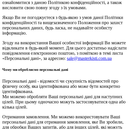
ознайомитися з даною Політикою конфіденційності, а також
висловити свою повну згоду з їх умовами.
Якщо Ви не погоджуєтеся з будь-якою з умов даної Політики
конфіденційності та вищезазначеного Положення про захист
персональних даних, будь ласка, не надавайте особисту
інформацію.
Згоду на використання Вашої особистої інформації Ви можете
відкликати в будь-який момент. Для цього достатньо надіслати
повідомлення електронною поштою, з поміткою в темі листа
«Персональні дані», за адресою:
sale@masterkisti.com.ua
Чому ми обробляємо персональні дані
Персональні дані - відомості чи сукупність відомостей про
фізичну особу, яка ідентифікована або може бути конкретно
ідентифікована.
Ми можемо обробляти Ваші персональні дані для наступних
цілей. При цьому одночасно можуть застосовуватися одна або
кілька цілей.
Отримання замовлення. Ми можемо використовувати Ваші
персональні дані для отримання замовлення, яке Ви зробили,
для обробки Ваших запитів, або для інших цілей, які можуть