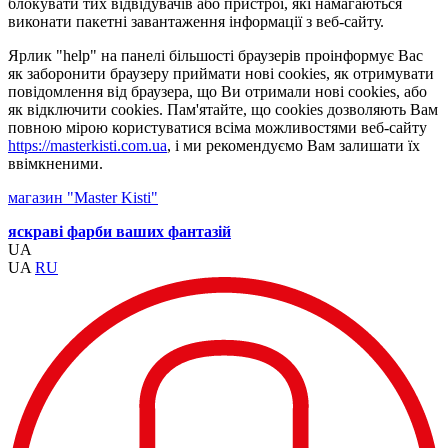
блокувати тих відвідувачів або пристрої, які намагаються
виконати пакетні завантаження інформації з веб-сайту.
Ярлик "help" на панелі більшості браузерів проінформує Вас
як заборонити браузеру приймати нові cookies, як отримувати
повідомлення від браузера, що Ви отримали нові cookies, або
як відключити cookies. Пам'ятайте, що cookies дозволяють Вам
повною мірою користуватися всіма можливостями веб-сайту
https://masterkisti.com.ua
, і ми рекомендуємо Вам залишати їх
ввімкненими.
магазин "Master Kisti"
яскраві фарби ваших фантазій
UA
UA
RU