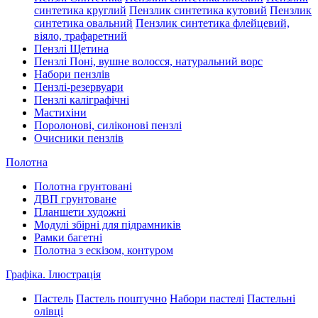
синтетика круглий
Пензлик синтетика кутовий
Пензлик
синтетика овальний
Пензлик синтетика флейцевий,
віяло, трафаретний
Пензлі Щетина
Пензлі Поні, вушне волосся, натуральний ворс
Набори пензлів
Пензлі-резервуари
Пензлі каліграфічні
Мастихіни
Поролонові, силіконові пензлі
Очисники пензлів
Полотна
Полотна грунтовані
ДВП грунтоване
Планшети художні
Модулі збірні для підрамників
Рамки багетні
Полотна з ескізом, контуром
Графіка. Ілюстрація
Пастель
Пастель поштучно
Набори пастелі
Пастельні
олівці