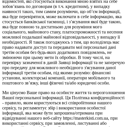
відомостей, які стосуються виконання мною взятих на себе
зобов’язань по договорам (в т.ч. кредитним), у випадку
наявності таких, тим самим розуміючи, що об’єм інформації,
яка буде перевірятися, може включати в себе інформацію, яка
стосується банківської таємниці, і з’ясування якої буде такою,
яка буде повною та достатньою для розуміння мого
соціального, майнового стану, платоспроможності та несення
можливої подальшої майнової відповідальності, у випадку її
необхідності. Я також погоджуюсь з тим, що володілець має
право надавати доступ та передавати мої персональні дані
третім особам без будь-яких додаткових повідомлень, не
змінюючи при цьому мети їх обробки. В тому числі, на
перевірку зазначеної в даній Заявці інформації та не заперечую
про передачу для можливого необхідного з'ясування даної
інформації третім особам, під якими розумію: фінансові
установи, колекторські компанії, оператори мобільного та
поштового зв’язку, інші фізичні та/або юридичні особи.
Ми цінуємо Ваше право на особисте життя та нерозголошення
Вашої персональної інформації. Ця Політика конфіденційності
- правило, яким користуються всі співробітники нашого
сервісу, та регламентує збір і використання особистої
інформації, яка може бути запрошена/отримана при
відвідуванні нашого веб-сайту https://masterkisti.com.ua, при
використанні сервісу, при замовленні, листуванні або