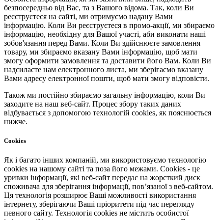
безпосередньо від Вас, та з Вашого відома. Так, коли Ви
реєструєтеся на сайті, ми отримуємо надану Вами
інформацію. Коли Ви реєструєтеся в промо-акції, ми збираємо
інформацію, необхідну для Вашої участі, аби виконати наші
зобов'язання перед Вами. Коли Ви здійснюєте замовлення
товару, ми збираємо вказану Вами інформацію, щоб мати
змогу оформити замовлення та доставити його Вам. Коли Ви
надсилаєте нам електронного листа, ми зберігаємо вказану
Вами адресу електронної пошти, щоб мати змогу відповісти.
Також ми постійно збираємо загальну інформацію, коли Ви
заходите на наш веб-сайт. Процес збору таких даних
відбувається з допомогою технологій cookies, як пояснюється
нижче.
Cookies
Як і багато інших компаній, ми використовуємо технологію
cookies на нашому сайті та поза його межами. Cookies - це
уривки інформації, які веб-сайт передає на жорсткий диск
споживача для зберігання інформації, пов’язаної з веб-сайтом.
Ця технологія розширює Ваші можливості використання
інтернету, зберігаючи Ваші пріоритети під час перегляду
певного сайту. Технологія cookies не містить особистої