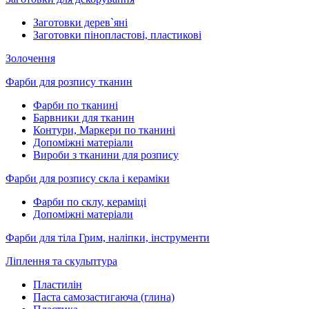
Заготовки дерев`яні
Заготовки пінопластові, пластикові
Золочення
Фарби для розпису тканин
Фарби по тканині
Барвники для тканин
Контури, Маркери по тканині
Допоміжні матеріали
Вироби з тканини для розпису
Фарби для розпису скла і кераміки
Фарби по склу, кераміці
Допоміжні матеріали
Фарби для тіла Грим, наліпки, інструменти
Ліплення та скульптура
Пластилін
Паста самозастигаюча (глина)