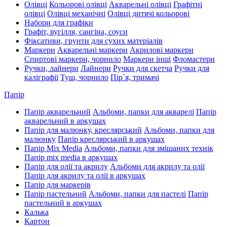
Олівці
Кольорові олівці
Акварельні олівці
Графітні
олівці
Олівці механічні
Олівці дитячі кольорові
Набори для графіки
Графіт, вугілля, сангіна, соуси
Фіксативи, грунти для сухих матеріалів
Маркери
Акварельні маркери
Акрилові маркери
Спиртові маркери, чорнило
Маркери інші
Фломастери
Ручки, лайнери
Лайнери
Ручки для скетча
Ручки для
каліграфії
Туш, чорнило
Пір`я, тримачі
Папір
Папір акварельний
Альбоми, папки для акварелі
Папір
акварельний в аркушах
Папір для малюнку, креслярський
Альбоми, папки для
малюнку
Папір креслярський в аркушах
Папір Mix Media
Альбоми, папки для змішаних технік
Папір mix media в аркушах
Папір для олії та акрилу
Альбоми для акрилу та олії
Папір для акрилу та олії в аркушах
Папір для маркерів
Папір пастельний
Альбоми, папки для пастелі
Папір
пастельний в аркушах
Калька
Картон