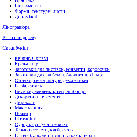
Пластика
Інструменти
Форми, текстурні листи
Допоміжні
Ліногравюра
Різьба по дереву
Скрапбукінг
Квілінг. Орігамі
Креп-папір
Заготовки для листівок, конверти, коробочки
Заготовки для альбомів, блокнотів, кільця
Стрічки, скотч, шнури декоративні
Рафія, сизаль
Висічки, наклейки, тегі, чіпборди
Декоративні елементи
Дироколи
Макетування
Ножиці
Штампінг
Сургуч, сургучні печатки
Термопістолети, клей, скотч
Глітер, бульонки, пудри, стрази, перли