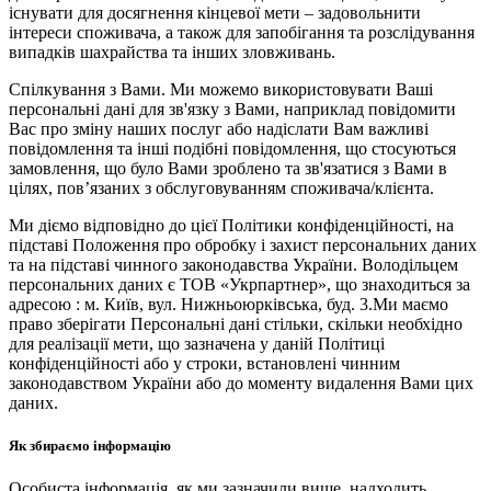
існувати для досягнення кінцевої мети – задовольнити
інтереси споживача, а також для запобігання та розслідування
випадків шахрайства та інших зловживань.
Спілкування з Вами. Ми можемо використовувати Ваші
персональні дані для зв'язку з Вами, наприклад повідомити
Вас про зміну наших послуг або надіслати Вам важливі
повідомлення та інші подібні повідомлення, що стосуються
замовлення, що було Вами зроблено та зв'язатися з Вами в
цілях, пов’язаних з обслуговуванням споживача/клієнта.
Ми діємо відповідно до цієї Політики конфіденційності, на
підставі Положення про обробку і захист персональних даних
та на підставі чинного законодавства України. Володільцем
персональних даних є ТОВ «Укрпартнер», що знаходиться за
адресою : м. Київ, вул. Нижньоюркiвська, буд. 3.Ми маємо
право зберігати Персональні дані стільки, скільки необхідно
для реалізації мети, що зазначена у даній Політиці
конфіденційності або у строки, встановлені чинним
законодавством України або до моменту видалення Вами цих
даних.
Як збираємо інформацію
Особиста інформація, як ми зазначили вище, надходить