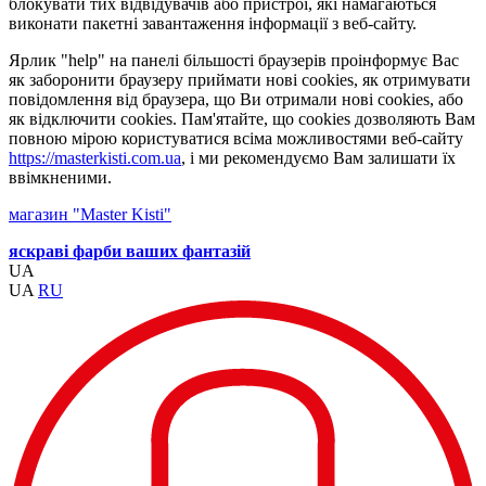
блокувати тих відвідувачів або пристрої, які намагаються
виконати пакетні завантаження інформації з веб-сайту.
Ярлик "help" на панелі більшості браузерів проінформує Вас
як заборонити браузеру приймати нові cookies, як отримувати
повідомлення від браузера, що Ви отримали нові cookies, або
як відключити cookies. Пам'ятайте, що cookies дозволяють Вам
повною мірою користуватися всіма можливостями веб-сайту
https://masterkisti.com.ua
, і ми рекомендуємо Вам залишати їх
ввімкненими.
магазин "Master Kisti"
яскраві фарби ваших фантазій
UA
UA
RU