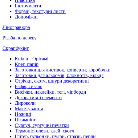
Пластика
Інструменти
Форми, текстурні листи
Допоміжні
Ліногравюра
Різьба по дереву
Скрапбукінг
Квілінг. Орігамі
Креп-папір
Заготовки для листівок, конверти, коробочки
Заготовки для альбомів, блокнотів, кільця
Стрічки, скотч, шнури декоративні
Рафія, сизаль
Висічки, наклейки, тегі, чіпборди
Декоративні елементи
Дироколи
Макетування
Ножиці
Штампінг
Сургуч, сургучні печатки
Термопістолети, клей, скотч
Глітер, бульонки, пудри, стрази, перли