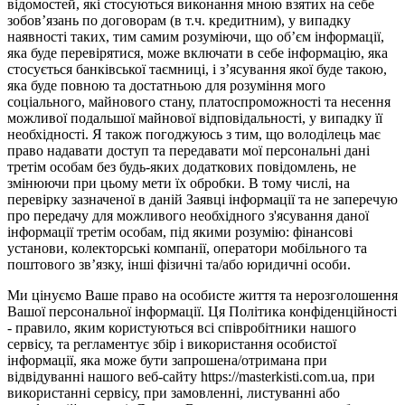
відомостей, які стосуються виконання мною взятих на себе
зобов’язань по договорам (в т.ч. кредитним), у випадку
наявності таких, тим самим розуміючи, що об’єм інформації,
яка буде перевірятися, може включати в себе інформацію, яка
стосується банківської таємниці, і з’ясування якої буде такою,
яка буде повною та достатньою для розуміння мого
соціального, майнового стану, платоспроможності та несення
можливої подальшої майнової відповідальності, у випадку її
необхідності. Я також погоджуюсь з тим, що володілець має
право надавати доступ та передавати мої персональні дані
третім особам без будь-яких додаткових повідомлень, не
змінюючи при цьому мети їх обробки. В тому числі, на
перевірку зазначеної в даній Заявці інформації та не заперечую
про передачу для можливого необхідного з'ясування даної
інформації третім особам, під якими розумію: фінансові
установи, колекторські компанії, оператори мобільного та
поштового зв’язку, інші фізичні та/або юридичні особи.
Ми цінуємо Ваше право на особисте життя та нерозголошення
Вашої персональної інформації. Ця Політика конфіденційності
- правило, яким користуються всі співробітники нашого
сервісу, та регламентує збір і використання особистої
інформації, яка може бути запрошена/отримана при
відвідуванні нашого веб-сайту https://masterkisti.com.ua, при
використанні сервісу, при замовленні, листуванні або