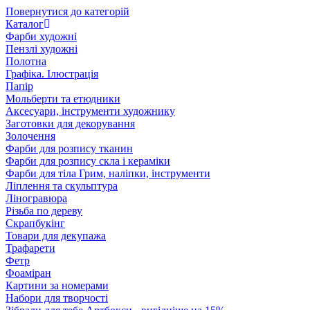
Повернутися до категорій
Каталог
Фарби художні
Пензлі художні
Полотна
Графіка. Ілюстрація
Папір
Мольберти та етюдники
Аксесуари, інструменти художнику
Заготовки для декорування
Золочення
Фарби для розпису тканин
Фарби для розпису скла і кераміки
Фарби для тіла Грим, наліпки, інструменти
Ліплення та скульптура
Ліногравюра
Різьба по дереву
Скрапбукінг
Товари для декупажа
Трафарети
Фетр
Фоаміран
Картини за номерами
Набори для творчості