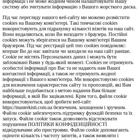
інформації і не може жодним чином налаштовувати Вашу
систему або зчитувати інформацію з Вашого жорсткого диска.
Під час перегляду нашого веб-сайту ми можемо розмістити
cookies на Вашому комп'ютері. Такі тимчасові cookies
використовують для підрахунку кількості візитів на наш сайт.
Вони видаляються, коли Ви виходите з браузера. Постійні
cookies можуть зберігатися на Вашому комп'ютері Вашим
браузером. Під час реєстрації цей тип cookies повідомляє:
вперше Ви до нас завітали чи заходили на наш сайт раніше.
Cookie не містять Персональних даних і можуть бути
заблоковані Вами у будь-який момент. Сookies не отримують
особистої інформації про Вас та не надають нам Вашої
контактної інформації, а також не отримують жодної
інформації з Вашого комп'ютера. Ми використовуємо cookies
для визначення характеристик сайту та пропозицій, які Вам
найбільше подобаються з метою надання Вам більше
інформації, в якій Ви зацікавлені. Крім того, файли cookie
використовуються, щоб зробити веб-сайт
https://masterkisti.com.ua безпечним, захищеним і зручним.
Файли cookie забезпечують підтримку функцій безпеки та їх
запуск. Файли cookie також дозволяють відстежувати
порушення ПОЛІТИКИ КОНФІДЕНЦІЙНОСТІ
відвідувачами або пристроями. Файли cookie допомагають
оцінити кількість і частоту запитів, а також виявляти і