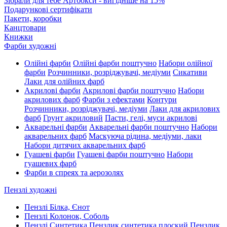
Зібрали для тебе Артбокси - вигідніше на 15%
Подарункові сертифікати
Пакети, коробки
Канцтовари
Книжки
Фарби художні
Олійні фарби
Олійні фарби поштучно
Набори олійної
фарби
Розчинники, розріджувачі, медіуми
Сикативи
Лаки для олійних фарб
Акрилові фарби
Акрилові фарби поштучно
Набори
акрилових фарб
Фарби з ефектами
Контури
Розчинники, розріджувачі, медіуми
Лаки для акрилових
фарб
Грунт акриловий
Пасти, гелі, муси акрилові
Акварельні фарби
Акварельні фарби поштучно
Набори
акварельних фарб
Маскуюча рідина, медіуми, лаки
Набори дитячих акварельних фарб
Гуашеві фарби
Гуашеві фарби поштучно
Набори
гуашевих фарб
Фарби в спреях та аерозолях
Пензлі художні
Пензлі Білка, Єнот
Пензлі Колонок, Соболь
Пензлі Синтетика
Пензлик синтетика плоский
Пензлик