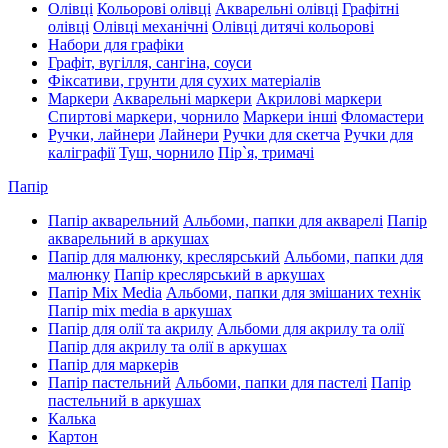
Олівці
Кольорові олівці
Акварельні олівці
Графітні
олівці
Олівці механічні
Олівці дитячі кольорові
Набори для графіки
Графіт, вугілля, сангіна, соуси
Фіксативи, грунти для сухих матеріалів
Маркери
Акварельні маркери
Акрилові маркери
Спиртові маркери, чорнило
Маркери інші
Фломастери
Ручки, лайнери
Лайнери
Ручки для скетча
Ручки для
каліграфії
Туш, чорнило
Пір`я, тримачі
Папір
Папір акварельний
Альбоми, папки для акварелі
Папір
акварельний в аркушах
Папір для малюнку, креслярський
Альбоми, папки для
малюнку
Папір креслярський в аркушах
Папір Mix Media
Альбоми, папки для змішаних технік
Папір mix media в аркушах
Папір для олії та акрилу
Альбоми для акрилу та олії
Папір для акрилу та олії в аркушах
Папір для маркерів
Папір пастельний
Альбоми, папки для пастелі
Папір
пастельний в аркушах
Калька
Картон