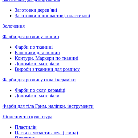
Заготовки дерев`яні
Заготовки пінопластові, пластикові
Золочення
Фарби для розпису тканин
Фарби по тканині
Барвники для тканин
Контури, Маркери по тканині
Допоміжні матеріали
Вироби з тканини для розпису
Фарби для розпису скла і кераміки
Фарби по склу, кераміці
Допоміжні матеріали
Фарби для тіла Грим, наліпки, інструменти
Ліплення та скульптура
Пластилін
Паста самозастигаюча (глина)