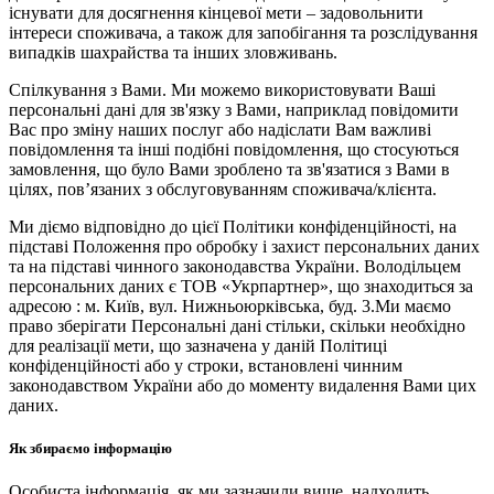
існувати для досягнення кінцевої мети – задовольнити
інтереси споживача, а також для запобігання та розслідування
випадків шахрайства та інших зловживань.
Спілкування з Вами. Ми можемо використовувати Ваші
персональні дані для зв'язку з Вами, наприклад повідомити
Вас про зміну наших послуг або надіслати Вам важливі
повідомлення та інші подібні повідомлення, що стосуються
замовлення, що було Вами зроблено та зв'язатися з Вами в
цілях, пов’язаних з обслуговуванням споживача/клієнта.
Ми діємо відповідно до цієї Політики конфіденційності, на
підставі Положення про обробку і захист персональних даних
та на підставі чинного законодавства України. Володільцем
персональних даних є ТОВ «Укрпартнер», що знаходиться за
адресою : м. Київ, вул. Нижньоюркiвська, буд. 3.Ми маємо
право зберігати Персональні дані стільки, скільки необхідно
для реалізації мети, що зазначена у даній Політиці
конфіденційності або у строки, встановлені чинним
законодавством України або до моменту видалення Вами цих
даних.
Як збираємо інформацію
Особиста інформація, як ми зазначили вище, надходить