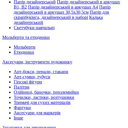
Папір дизайнерський
Папір дизайнерський в аркушах
В1, В2
Папір дизайнерський в аркушах А4
Папір
дизайнерський в аркушах 30,5х30,5см
Папір для
скрапбукінга, дизайнерський в наборі
Калька
дизайнерський
Скетчбуки навчальні
Мольберти та етюдники
Мольберти
Етюдники
Аксесуари, інструменти художнику
Арт-бокси, пенали, стакани
Арт-сумки, тубуси
Гіпсові фігури
Палітри
Олійниці, баночки, пензлемийки
Точилки, ластики, розтушовки
Тримачі для сухих матеріалів
Фартуки
Аксесуари для маркерів
Інше
Заготовки для декорування