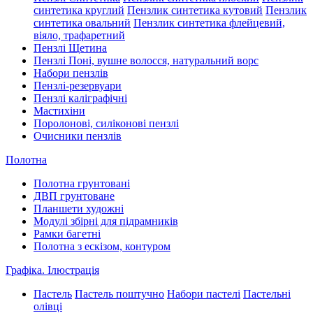
синтетика круглий
Пензлик синтетика кутовий
Пензлик
синтетика овальний
Пензлик синтетика флейцевий,
віяло, трафаретний
Пензлі Щетина
Пензлі Поні, вушне волосся, натуральний ворс
Набори пензлів
Пензлі-резервуари
Пензлі каліграфічні
Мастихіни
Поролонові, силіконові пензлі
Очисники пензлів
Полотна
Полотна грунтовані
ДВП грунтоване
Планшети художні
Модулі збірні для підрамників
Рамки багетні
Полотна з ескізом, контуром
Графіка. Ілюстрація
Пастель
Пастель поштучно
Набори пастелі
Пастельні
олівці