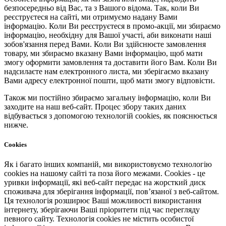
безпосередньо від Вас, та з Вашого відома. Так, коли Ви
реєструєтеся на сайті, ми отримуємо надану Вами
інформацію. Коли Ви реєструєтеся в промо-акції, ми збираємо
інформацію, необхідну для Вашої участі, аби виконати наші
зобов'язання перед Вами. Коли Ви здійснюєте замовлення
товару, ми збираємо вказану Вами інформацію, щоб мати
змогу оформити замовлення та доставити його Вам. Коли Ви
надсилаєте нам електронного листа, ми зберігаємо вказану
Вами адресу електронної пошти, щоб мати змогу відповісти.
Також ми постійно збираємо загальну інформацію, коли Ви
заходите на наш веб-сайт. Процес збору таких даних
відбувається з допомогою технологій cookies, як пояснюється
нижче.
Cookies
Як і багато інших компаній, ми використовуємо технологію
cookies на нашому сайті та поза його межами. Cookies - це
уривки інформації, які веб-сайт передає на жорсткий диск
споживача для зберігання інформації, пов’язаної з веб-сайтом.
Ця технологія розширює Ваші можливості використання
інтернету, зберігаючи Ваші пріоритети під час перегляду
певного сайту. Технологія cookies не містить особистої