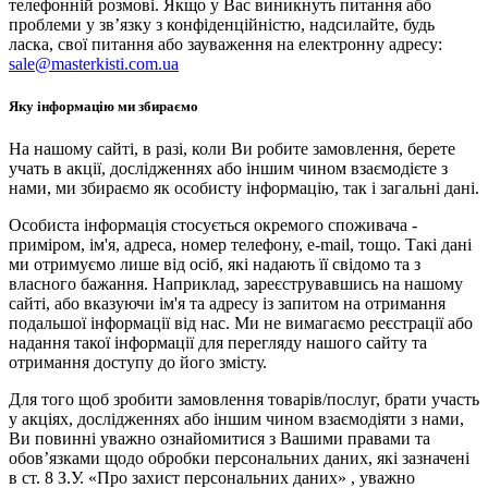
телефонній розмові. Якщо у Вас виникнуть питання або
проблеми у зв’язку з конфіденційністю, надсилайте, будь
ласка, свої питання або зауваження на електронну адресу:
sale@masterkisti.com.ua
Яку інформацію ми збираємо
На нашому сайті, в разі, коли Ви робите замовлення, берете
учать в акції, дослідженнях або іншим чином взаємодієте з
нами, ми збираємо як особисту інформацію, так і загальні дані.
Особиста інформація стосується окремого споживача -
приміром, ім'я, адреса, номер телефону, e-mail, тощо. Такі дані
ми отримуємо лише від осіб, які надають її свідомо та з
власного бажання. Наприклад, зареєструвавшись на нашому
сайті, або вказуючи ім'я та адресу із запитом на отримання
подальшої інформації від нас. Ми не вимагаємо реєстрації або
надання такої інформації для перегляду нашого сайту та
отримання доступу до його змісту.
Для того щоб зробити замовлення товарів/послуг, брати участь
у акціях, дослідженнях або іншим чином взаємодіяти з нами,
Ви повинні уважно ознайомитися з Вашими правами та
обов’язками щодо обробки персональних даних, які зазначені
в ст. 8 З.У. «Про захист персональних даних» , уважно