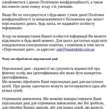
ознайомитися з даною Політикою конфіденційності, а також
висловити свою повну згоду з їх умовами.
Якщо Ви не погоджуєтеся з будь-якою з умов даної Політики
конфіденційності та вищезазначеного Положення про захист
персональних даних, будь ласка, не надавайте особисту
інформацію.
Згоду на використання Вашої особистої інформації Ви можете
відкликати в будь-який момент. Для цього достатньо надіслати
повідомлення електронною поштою, з поміткою в темі листа
«Персональні дані», за адресою:
sale@masterkisti.com.ua
Чому ми обробляємо персональні дані
Персональні дані - відомості чи сукупність відомостей про
фізичну особу, яка ідентифікована або може бути конкретно
ідентифікована.
Ми можемо обробляти Ваші персональні дані для наступних
цілей. При цьому одночасно можуть застосовуватися одна або
кілька цілей.
Отримання замовлення. Ми можемо використовувати Ваші
персональні дані для отримання замовлення, яке Ви зробили,
для обробки Ваших запитів, або для інших цілей, які можуть