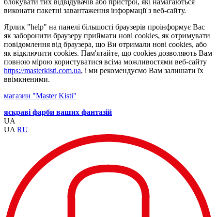
блокувати тих відвідувачів або пристрої, які намагаються
виконати пакетні завантаження інформації з веб-сайту.
Ярлик "help" на панелі більшості браузерів проінформує Вас
як заборонити браузеру приймати нові cookies, як отримувати
повідомлення від браузера, що Ви отримали нові cookies, або
як відключити cookies. Пам'ятайте, що cookies дозволяють Вам
повною мірою користуватися всіма можливостями веб-сайту
https://masterkisti.com.ua
, і ми рекомендуємо Вам залишати їх
ввімкненими.
магазин "Master Kisti"
яскраві фарби ваших фантазій
UA
UA
RU