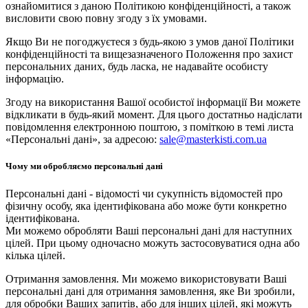
ознайомитися з даною Політикою конфіденційності, а також
висловити свою повну згоду з їх умовами.
Якщо Ви не погоджуєтеся з будь-якою з умов даної Політики
конфіденційності та вищезазначеного Положення про захист
персональних даних, будь ласка, не надавайте особисту
інформацію.
Згоду на використання Вашої особистої інформації Ви можете
відкликати в будь-який момент. Для цього достатньо надіслати
повідомлення електронною поштою, з поміткою в темі листа
«Персональні дані», за адресою:
sale@masterkisti.com.ua
Чому ми обробляємо персональні дані
Персональні дані - відомості чи сукупність відомостей про
фізичну особу, яка ідентифікована або може бути конкретно
ідентифікована.
Ми можемо обробляти Ваші персональні дані для наступних
цілей. При цьому одночасно можуть застосовуватися одна або
кілька цілей.
Отримання замовлення. Ми можемо використовувати Ваші
персональні дані для отримання замовлення, яке Ви зробили,
для обробки Ваших запитів, або для інших цілей, які можуть