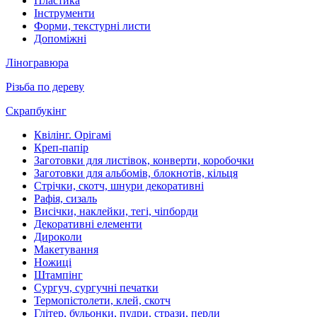
Пластика
Інструменти
Форми, текстурні листи
Допоміжні
Ліногравюра
Різьба по дереву
Скрапбукінг
Квілінг. Орігамі
Креп-папір
Заготовки для листівок, конверти, коробочки
Заготовки для альбомів, блокнотів, кільця
Стрічки, скотч, шнури декоративні
Рафія, сизаль
Висічки, наклейки, тегі, чіпборди
Декоративні елементи
Дироколи
Макетування
Ножиці
Штампінг
Сургуч, сургучні печатки
Термопістолети, клей, скотч
Глітер, бульонки, пудри, стрази, перли