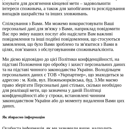
існувати для досягнення кінцевої мети – задовольнити
інтереси споживача, а також для запобігання та розслідування
випадків шахрайства та інших зловживань.
Спілкування з Вами. Ми можемо використовувати Ваші
персональні дані для зв'язку з Вами, наприклад повідомити
Вас про зміну наших послуг або надіслати Вам важливі
повідомлення та інші подібні повідомлення, що стосуються
замовлення, що було Вами зроблено та зв'язатися з Вами в
цілях, пов’язаних з обслуговуванням споживача/клієнта.
Ми діємо відповідно до цієї Політики конфіденційності, на
підставі Положення про обробку і захист персональних даних
та на підставі чинного законодавства України. Володільцем
персональних даних є ТОВ «Укрпартнер», що знаходиться за
адресою : м. Київ, вул. Нижньоюркiвська, буд. 3.Ми маємо
право зберігати Персональні дані стільки, скільки необхідно
для реалізації мети, що зазначена у даній Політиці
конфіденційності або у строки, встановлені чинним
законодавством України або до моменту видалення Вами цих
даних.
Як збираємо інформацію
Особиста інформація, як ми зазначили вище, надходить