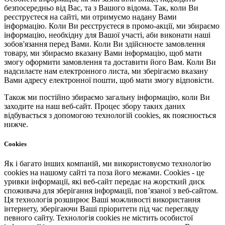
безпосередньо від Вас, та з Вашого відома. Так, коли Ви
реєструєтеся на сайті, ми отримуємо надану Вами
інформацію. Коли Ви реєструєтеся в промо-акції, ми збираємо
інформацію, необхідну для Вашої участі, аби виконати наші
зобов'язання перед Вами. Коли Ви здійснюєте замовлення
товару, ми збираємо вказану Вами інформацію, щоб мати
змогу оформити замовлення та доставити його Вам. Коли Ви
надсилаєте нам електронного листа, ми зберігаємо вказану
Вами адресу електронної пошти, щоб мати змогу відповісти.
Також ми постійно збираємо загальну інформацію, коли Ви
заходите на наш веб-сайт. Процес збору таких даних
відбувається з допомогою технологій cookies, як пояснюється
нижче.
Cookies
Як і багато інших компаній, ми використовуємо технологію
cookies на нашому сайті та поза його межами. Cookies - це
уривки інформації, які веб-сайт передає на жорсткий диск
споживача для зберігання інформації, пов’язаної з веб-сайтом.
Ця технологія розширює Ваші можливості використання
інтернету, зберігаючи Ваші пріоритети під час перегляду
певного сайту. Технологія cookies не містить особистої