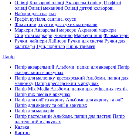
Олівці
Кольорові олівці
Акварельні олівці
Графітні
олівці
Олівці механічні
Олівці дитячі кольорові
Набори для графіки
Графіт, вугілля, сангіна, соуси
Фіксативи, грунти для сухих матеріалів
Маркери
Акварельні маркери
Акрилові маркери
Спиртові маркери, чорнило
Маркери інші
Фломастери
Ручки, лайнери
Лайнери
Ручки для скетча
Ручки для
каліграфії
Туш, чорнило
Пір`я, тримачі
Папір
Папір акварельний
Альбоми, папки для акварелі
Папір
акварельний в аркушах
Папір для малюнку, креслярський
Альбоми, папки для
малюнку
Папір креслярський в аркушах
Папір Mix Media
Альбоми, папки для змішаних технік
Папір mix media в аркушах
Папір для олії та акрилу
Альбоми для акрилу та олії
Папір для акрилу та олії в аркушах
Папір для маркерів
Папір пастельний
Альбоми, папки для пастелі
Папір
пастельний в аркушах
Калька
Картон