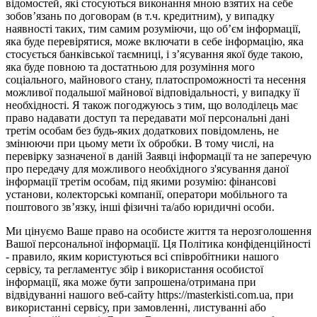
відомостей, які стосуються виконання мною взятих на себе
зобов’язань по договорам (в т.ч. кредитним), у випадку
наявності таких, тим самим розуміючи, що об’єм інформації,
яка буде перевірятися, може включати в себе інформацію, яка
стосується банківської таємниці, і з’ясування якої буде такою,
яка буде повною та достатньою для розуміння мого
соціального, майнового стану, платоспроможності та несення
можливої подальшої майнової відповідальності, у випадку її
необхідності. Я також погоджуюсь з тим, що володілець має
право надавати доступ та передавати мої персональні дані
третім особам без будь-яких додаткових повідомлень, не
змінюючи при цьому мети їх обробки. В тому числі, на
перевірку зазначеної в даній Заявці інформації та не заперечую
про передачу для можливого необхідного з'ясування даної
інформації третім особам, під якими розумію: фінансові
установи, колекторські компанії, оператори мобільного та
поштового зв’язку, інші фізичні та/або юридичні особи.
Ми цінуємо Ваше право на особисте життя та нерозголошення
Вашої персональної інформації. Ця Політика конфіденційності
- правило, яким користуються всі співробітники нашого
сервісу, та регламентує збір і використання особистої
інформації, яка може бути запрошена/отримана при
відвідуванні нашого веб-сайту https://masterkisti.com.ua, при
використанні сервісу, при замовленні, листуванні або