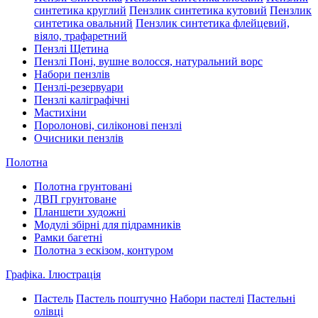
синтетика круглий
Пензлик синтетика кутовий
Пензлик
синтетика овальний
Пензлик синтетика флейцевий,
віяло, трафаретний
Пензлі Щетина
Пензлі Поні, вушне волосся, натуральний ворс
Набори пензлів
Пензлі-резервуари
Пензлі каліграфічні
Мастихіни
Поролонові, силіконові пензлі
Очисники пензлів
Полотна
Полотна грунтовані
ДВП грунтоване
Планшети художні
Модулі збірні для підрамників
Рамки багетні
Полотна з ескізом, контуром
Графіка. Ілюстрація
Пастель
Пастель поштучно
Набори пастелі
Пастельні
олівці