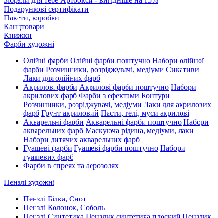
Зібрали для тебе Артбокси - вигідніше на 15%
Подарункові сертифікати
Пакети, коробки
Канцтовари
Книжки
Фарби художні
Олійні фарби
Олійні фарби поштучно
Набори олійної
фарби
Розчинники, розріджувачі, медіуми
Сикативи
Лаки для олійних фарб
Акрилові фарби
Акрилові фарби поштучно
Набори
акрилових фарб
Фарби з ефектами
Контури
Розчинники, розріджувачі, медіуми
Лаки для акрилових
фарб
Грунт акриловий
Пасти, гелі, муси акрилові
Акварельні фарби
Акварельні фарби поштучно
Набори
акварельних фарб
Маскуюча рідина, медіуми, лаки
Набори дитячих акварельних фарб
Гуашеві фарби
Гуашеві фарби поштучно
Набори
гуашевих фарб
Фарби в спреях та аерозолях
Пензлі художні
Пензлі Білка, Єнот
Пензлі Колонок, Соболь
Пензлі Синтетика
Пензлик синтетика плоский
Пензлик