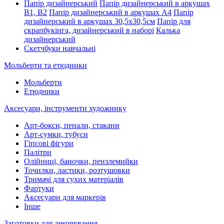
Папір дизайнерський
Папір дизайнерський в аркушах
В1, В2
Папір дизайнерський в аркушах А4
Папір
дизайнерський в аркушах 30,5х30,5см
Папір для
скрапбукінга, дизайнерський в наборі
Калька
дизайнерський
Скетчбуки навчальні
Мольберти та етюдники
Мольберти
Етюдники
Аксесуари, інструменти художнику
Арт-бокси, пенали, стакани
Арт-сумки, тубуси
Гіпсові фігури
Палітри
Олійниці, баночки, пензлемийки
Точилки, ластики, розтушовки
Тримачі для сухих матеріалів
Фартуки
Аксесуари для маркерів
Інше
Заготовки для декорування