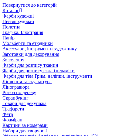
Повернутися до категорій
Каталог
Фарби художні
Пензлі художні
Полотна
Графіка. Ілюстрація
Папір
Мольберти та етюдники
Аксесуари, інструменти художнику
Заготовки для декорування
Золочення
Фарби для розпису тканин
Фарби для розпису скла і кераміки
Фарби для тіла Грим, наліпки, інструменти
Ліплення та скульптура
Ліногравюра
Різьба по дереву
Скрапбукінг
Товари для декупажа
Трафарети
Фетр
Фоаміран
Картини за номерами
Набори для творчості