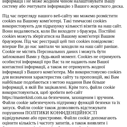
інформації і не може жодним чином налаштовувати Вашу
систему або зчитувати інформацію з Вашого жорсткого диска.
Під час перегляду нашого веб-сайту ми можемо розмістити
cookies на Вашому комп'ютері. Такі тимчасові cookies
використовують для підрахунку кількості візитів на наш сайт.
Вони видаляються, коли Ви виходите з браузера. Постійні
cookies можуть зберігатися на Вашому комп'ютері Вашим
браузером. Під час реєстрації цей тип cookies повідомляє:
вперше Ви до нас завітали чи заходили на наш сайт раніше.
Cookie не містять Персональних даних і можуть бути
заблоковані Вами у будь-який момент. Сookies не отримують
особистої інформації про Вас та не надають нам Вашої
контактної інформації, а також не отримують жодної
інформації з Вашого комп'ютера. Ми використовуємо cookies
для визначення характеристик сайту та пропозицій, які Вам
найбільше подобаються з метою надання Вам більше
інформації, в якій Ви зацікавлені. Крім того, файли cookie
використовуються, щоб зробити веб-сайт
https://masterkisti.com.ua безпечним, захищеним і зручним.
Файли cookie забезпечують підтримку функцій безпеки та їх
запуск. Файли cookie також дозволяють відстежувати
порушення ПОЛІТИКИ КОНФІДЕНЦІЙНОСТІ
відвідувачами або пристроями. Файли cookie допомагають
оцінити кількість і частоту запитів, а також виявляти і