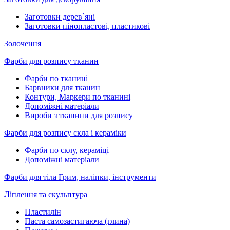
Заготовки дерев`яні
Заготовки пінопластові, пластикові
Золочення
Фарби для розпису тканин
Фарби по тканині
Барвники для тканин
Контури, Маркери по тканині
Допоміжні матеріали
Вироби з тканини для розпису
Фарби для розпису скла і кераміки
Фарби по склу, кераміці
Допоміжні матеріали
Фарби для тіла Грим, наліпки, інструменти
Ліплення та скульптура
Пластилін
Паста самозастигаюча (глина)