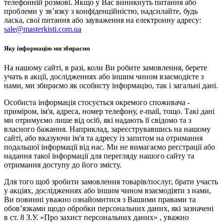
телефонній розмові. Якщо у Вас виникнуть питання або
проблеми у зв’язку з конфіденційністю, надсилайте, будь
ласка, свої питання або зауваження на електронну адресу:
sale@masterkisti.com.ua
Яку інформацію ми збираємо
На нашому сайті, в разі, коли Ви робите замовлення, берете
учать в акції, дослідженнях або іншим чином взаємодієте з
нами, ми збираємо як особисту інформацію, так і загальні дані.
Особиста інформація стосується окремого споживача -
приміром, ім'я, адреса, номер телефону, e-mail, тощо. Такі дані
ми отримуємо лише від осіб, які надають її свідомо та з
власного бажання. Наприклад, зареєструвавшись на нашому
сайті, або вказуючи ім'я та адресу із запитом на отримання
подальшої інформації від нас. Ми не вимагаємо реєстрації або
надання такої інформації для перегляду нашого сайту та
отримання доступу до його змісту.
Для того щоб зробити замовлення товарів/послуг, брати участь
у акціях, дослідженнях або іншим чином взаємодіяти з нами,
Ви повинні уважно ознайомитися з Вашими правами та
обов’язками щодо обробки персональних даних, які зазначені
в ст. 8 З.У. «Про захист персональних даних» , уважно