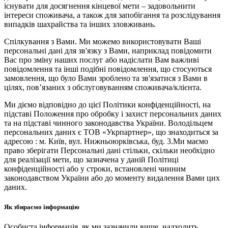
існувати для досягнення кінцевої мети – задовольнити
інтереси споживача, а також для запобігання та розслідування
випадків шахрайства та інших зловживань.
Спілкування з Вами. Ми можемо використовувати Ваші
персональні дані для зв'язку з Вами, наприклад повідомити
Вас про зміну наших послуг або надіслати Вам важливі
повідомлення та інші подібні повідомлення, що стосуються
замовлення, що було Вами зроблено та зв'язатися з Вами в
цілях, пов’язаних з обслуговуванням споживача/клієнта.
Ми діємо відповідно до цієї Політики конфіденційності, на
підставі Положення про обробку і захист персональних даних
та на підставі чинного законодавства України. Володільцем
персональних даних є ТОВ «Укрпартнер», що знаходиться за
адресою : м. Київ, вул. Нижньоюркiвська, буд. 3.Ми маємо
право зберігати Персональні дані стільки, скільки необхідно
для реалізації мети, що зазначена у даній Політиці
конфіденційності або у строки, встановлені чинним
законодавством України або до моменту видалення Вами цих
даних.
Як збираємо інформацію
Особиста інформація, як ми зазначили вище, надходить