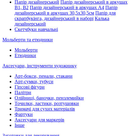
Папір дизайнерський
Папір дизайнерський в аркушах
В1, В2
Папір дизайнерський в аркушах А4
Папір
дизайнерський в аркушах 30,5х30,5см
Папір для
скрапбукінга, дизайнерський в наборі
Калька
дизайнерський
Скетчбуки навчальні
Мольберти та етюдники
Мольберти
Етюдники
Аксесуари, інструменти художнику
Арт-бокси, пенали, стакани
Арт-сумки, тубуси
Гіпсові фігури
Палітри
Олійниці, баночки, пензлемийки
Точилки, ластики, розтушовки
Тримачі для сухих матеріалів
Фартуки
Аксесуари для маркерів
Інше
Заготовки для декорування