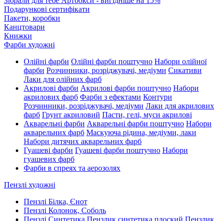
Зібрали для тебе Артбокси - вигідніше на 15%
Подарункові сертифікати
Пакети, коробки
Канцтовари
Книжки
Фарби художні
Олійні фарби
Олійні фарби поштучно
Набори олійної
фарби
Розчинники, розріджувачі, медіуми
Сикативи
Лаки для олійних фарб
Акрилові фарби
Акрилові фарби поштучно
Набори
акрилових фарб
Фарби з ефектами
Контури
Розчинники, розріджувачі, медіуми
Лаки для акрилових
фарб
Грунт акриловий
Пасти, гелі, муси акрилові
Акварельні фарби
Акварельні фарби поштучно
Набори
акварельних фарб
Маскуюча рідина, медіуми, лаки
Набори дитячих акварельних фарб
Гуашеві фарби
Гуашеві фарби поштучно
Набори
гуашевих фарб
Фарби в спреях та аерозолях
Пензлі художні
Пензлі Білка, Єнот
Пензлі Колонок, Соболь
Пензлі Синтетика
Пензлик синтетика плоский
Пензлик