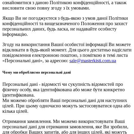
ознайомитися з даною Політикою конфіденційності, а також
висловити свою повну згоду з їх умовами.
Якщо Ви не погоджуєтеся з будь-якою з умов даної Політики
конфіденційності та вищезазначеного Положення про захист
персональних даних, будь ласка, не надавайте особисту
інформацію.
Згоду на використання Вашої особистої інформації Ви можете
відкликати в будь-який момент. Для цього достатньо надіслати
повідомлення електронною поштою, з поміткою в темі листа
«Персональні дані», за адресою:
sale@masterkisti.com.ua
Чому ми обробляємо персональні дані
Персональні дані - відомості чи сукупність відомостей про
фізичну особу, яка ідентифікована або може бути конкретно
ідентифікована.
Ми можемо обробляти Ваші персональні дані для наступних
цілей. При цьому одночасно можуть застосовуватися одна або
кілька цілей.
Отримання замовлення. Ми можемо використовувати Ваші
персональні дані для отримання замовлення, яке Ви зробили,
для обробки Ваших запитів, або для інших цілей, які можуть