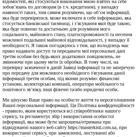
відомостей, які стосуються виконання мною взятих на себе
зобов’язань по договорам (в т.ч. кредитним), у випадку
наявності таких, тим самим розуміючи, що об’єм інформації,
яка буде перевірятися, може включати в себе інформацію, яка
стосується банківської таємниці, і з’ясування якої буде такою,
яка буде повною та достатньою для розуміння мого
соціального, майнового стану, платоспроможності та несення
можливої подальшої майнової відповідальності, у випадку її
необхідності. Я також погоджуюсь з тим, що володілець має
право надавати доступ та передавати мої персональні дані
третім особам без будь-яких додаткових повідомлень, не
змінюючи при цьому мети їх обробки. В тому числі, на
перевірку зазначеної в даній Заявці інформації та не заперечую
про передачу для можливого необхідного з'ясування даної
інформації третім особам, під якими розумію: фінансові
установи, колекторські компанії, оператори мобільного та
поштового зв’язку, інші фізичні та/або юридичні особи.
Ми цінуємо Ваше право на особисте життя та нерозголошення
Вашої персональної інформації. Ця Політика конфіденційності
- правило, яким користуються всі співробітники нашого
сервісу, та регламентує збір і використання особистої
інформації, яка може бути запрошена/отримана при
відвідуванні нашого веб-сайту https://masterkisti.com.ua, при
використанні сервісу, при замовленні, листуванні або