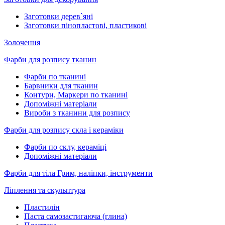
Заготовки дерев`яні
Заготовки пінопластові, пластикові
Золочення
Фарби для розпису тканин
Фарби по тканині
Барвники для тканин
Контури, Маркери по тканині
Допоміжні матеріали
Вироби з тканини для розпису
Фарби для розпису скла і кераміки
Фарби по склу, кераміці
Допоміжні матеріали
Фарби для тіла Грим, наліпки, інструменти
Ліплення та скульптура
Пластилін
Паста самозастигаюча (глина)