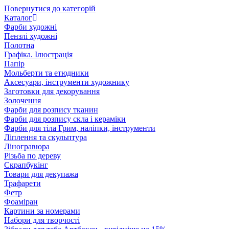
Повернутися до категорій
Каталог
Фарби художні
Пензлі художні
Полотна
Графіка. Ілюстрація
Папір
Мольберти та етюдники
Аксесуари, інструменти художнику
Заготовки для декорування
Золочення
Фарби для розпису тканин
Фарби для розпису скла і кераміки
Фарби для тіла Грим, наліпки, інструменти
Ліплення та скульптура
Ліногравюра
Різьба по дереву
Скрапбукінг
Товари для декупажа
Трафарети
Фетр
Фоаміран
Картини за номерами
Набори для творчості