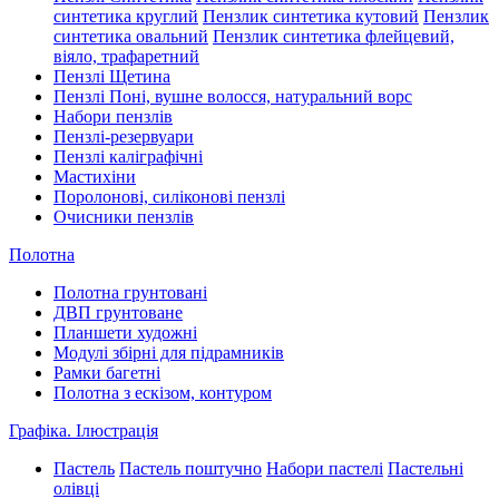
синтетика круглий
Пензлик синтетика кутовий
Пензлик
синтетика овальний
Пензлик синтетика флейцевий,
віяло, трафаретний
Пензлі Щетина
Пензлі Поні, вушне волосся, натуральний ворс
Набори пензлів
Пензлі-резервуари
Пензлі каліграфічні
Мастихіни
Поролонові, силіконові пензлі
Очисники пензлів
Полотна
Полотна грунтовані
ДВП грунтоване
Планшети художні
Модулі збірні для підрамників
Рамки багетні
Полотна з ескізом, контуром
Графіка. Ілюстрація
Пастель
Пастель поштучно
Набори пастелі
Пастельні
олівці