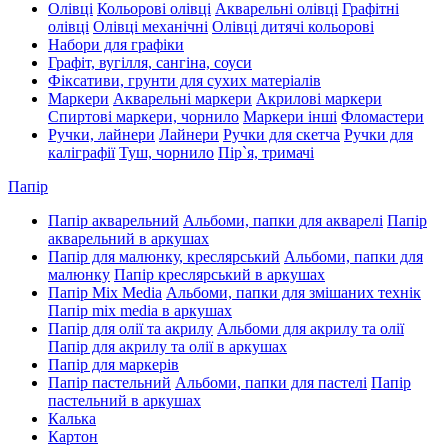
Олівці
Кольорові олівці
Акварельні олівці
Графітні
олівці
Олівці механічні
Олівці дитячі кольорові
Набори для графіки
Графіт, вугілля, сангіна, соуси
Фіксативи, грунти для сухих матеріалів
Маркери
Акварельні маркери
Акрилові маркери
Спиртові маркери, чорнило
Маркери інші
Фломастери
Ручки, лайнери
Лайнери
Ручки для скетча
Ручки для
каліграфії
Туш, чорнило
Пір`я, тримачі
Папір
Папір акварельний
Альбоми, папки для акварелі
Папір
акварельний в аркушах
Папір для малюнку, креслярський
Альбоми, папки для
малюнку
Папір креслярський в аркушах
Папір Mix Media
Альбоми, папки для змішаних технік
Папір mix media в аркушах
Папір для олії та акрилу
Альбоми для акрилу та олії
Папір для акрилу та олії в аркушах
Папір для маркерів
Папір пастельний
Альбоми, папки для пастелі
Папір
пастельний в аркушах
Калька
Картон