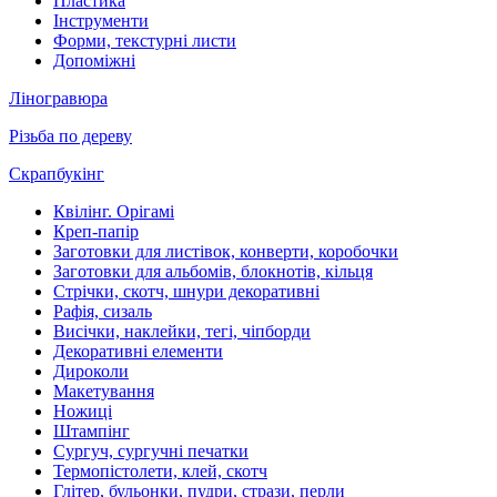
Пластика
Інструменти
Форми, текстурні листи
Допоміжні
Ліногравюра
Різьба по дереву
Скрапбукінг
Квілінг. Орігамі
Креп-папір
Заготовки для листівок, конверти, коробочки
Заготовки для альбомів, блокнотів, кільця
Стрічки, скотч, шнури декоративні
Рафія, сизаль
Висічки, наклейки, тегі, чіпборди
Декоративні елементи
Дироколи
Макетування
Ножиці
Штампінг
Сургуч, сургучні печатки
Термопістолети, клей, скотч
Глітер, бульонки, пудри, стрази, перли