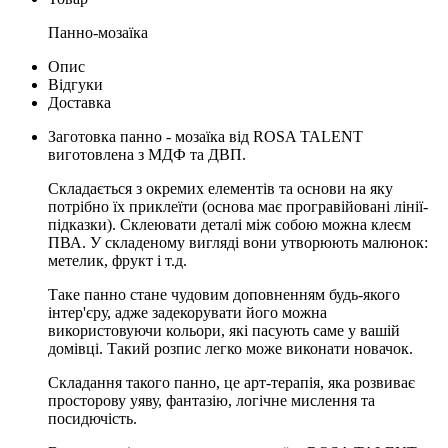
Панно-мозаїка
Опис
Відгуки
Доставка
Заготовка панно - мозаїка від ROSA TALENT
виготовлена з МДФ та ДВП.
Складається з окремих елементів та основи на яку
потрібно їх приклеїти (основа має програвійовані лінії-
підказки). Склеювати деталі між собою можна клеєм
ПВА. У складеному вигляді вони утворюють малюнок:
метелик, фрукт і т.д.
Таке панно стане чудовим доповненням будь-якого
інтер'єру, адже задекорувати його можна
використовуючи кольори, які пасують саме у вашій
домівці. Такий розпис легко може виконати новачок.
Складання такого панно, це арт-терапія, яка розвиває
просторову уяву, фантазію, логічне мислення та
посидючість.