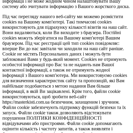
інформації і не може жодним чином налаштовувати Вашу
систему або зчитувати інформацію з Вашого жорсткого диска.
Під час перегляду нашого веб-сайту ми можемо розмістити
cookies на Вашому комп'ютері. Такі тимчасові cookies
використовують для підрахунку кількості візитів на наш сайт.
Вони видаляються, коли Ви виходите з браузера. Постійні
cookies можуть зберігатися на Вашому комп'ютері Вашим
браузером. Під час реєстрації цей тип cookies повідомляє:
вперше Ви до нас завітали чи заходили на наш сайт раніше.
Cookie не містять Персональних даних і можуть бути
заблоковані Вами у будь-який момент. Сookies не отримують
особистої інформації про Вас та не надають нам Вашої
контактної інформації, а також не отримують жодної
інформації з Вашого комп'ютера. Ми використовуємо cookies
для визначення характеристик сайту та пропозицій, які Вам
найбільше подобаються з метою надання Вам більше
інформації, в якій Ви зацікавлені. Крім того, файли cookie
використовуються, щоб зробити веб-сайт
https://masterkisti.com.ua безпечним, захищеним і зручним.
Файли cookie забезпечують підтримку функцій безпеки та їх
запуск. Файли cookie також дозволяють відстежувати
порушення ПОЛІТИКИ КОНФІДЕНЦІЙНОСТІ
відвідувачами або пристроями. Файли cookie допомагають
оцінити кількість і частоту запитів, а також виявляти і