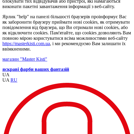
блокувати тих відвідувачів або пристрої, які намагаються
виконати пакетні завантаження інформації з веб-сайту.
Ярлик "help" на панелі більшості браузерів проінформує Вас
як заборонити браузеру приймати нові cookies, як отримувати
повідомлення від браузера, що Ви отримали нові cookies, або
як відключити cookies. Пам'ятайте, що cookies дозволяють Вам
повною мірою користуватися всіма можливостями веб-сайту
https://masterkisti.com.ua
, і ми рекомендуємо Вам залишати їх
ввімкненими.
магазин "Master Kisti"
яскраві фарби ваших фантазій
UA
UA
RU