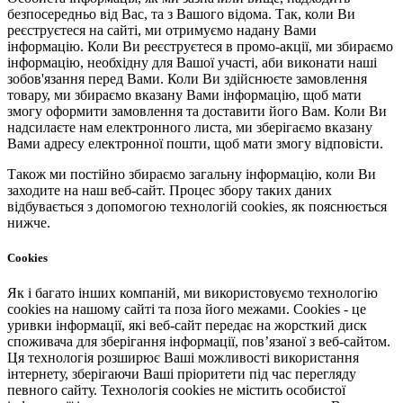
безпосередньо від Вас, та з Вашого відома. Так, коли Ви
реєструєтеся на сайті, ми отримуємо надану Вами
інформацію. Коли Ви реєструєтеся в промо-акції, ми збираємо
інформацію, необхідну для Вашої участі, аби виконати наші
зобов'язання перед Вами. Коли Ви здійснюєте замовлення
товару, ми збираємо вказану Вами інформацію, щоб мати
змогу оформити замовлення та доставити його Вам. Коли Ви
надсилаєте нам електронного листа, ми зберігаємо вказану
Вами адресу електронної пошти, щоб мати змогу відповісти.
Також ми постійно збираємо загальну інформацію, коли Ви
заходите на наш веб-сайт. Процес збору таких даних
відбувається з допомогою технологій cookies, як пояснюється
нижче.
Cookies
Як і багато інших компаній, ми використовуємо технологію
cookies на нашому сайті та поза його межами. Cookies - це
уривки інформації, які веб-сайт передає на жорсткий диск
споживача для зберігання інформації, пов’язаної з веб-сайтом.
Ця технологія розширює Ваші можливості використання
інтернету, зберігаючи Ваші пріоритети під час перегляду
певного сайту. Технологія cookies не містить особистої