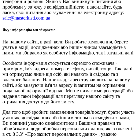
телефонній розмові. Якщо у Вас виникнуть питання або
проблеми у зв’язку з конфіденційністю, надсилайте, будь
ласка, свої питання або зауваження на електронну адресу:
sale@masterkisti.com.ua
Яку інформацію ми збираємо
На нашому сайті, в разі, коли Ви робите замовлення, берете
учать в акції, дослідженнях або іншим чином взаємодієте з
нами, ми збираємо як особисту інформацію, так і загальні дані.
Особиста інформація стосується окремого споживача -
приміром, ім'я, адреса, номер телефону, e-mail, тощо. Такі дані
ми отримуємо лише від осіб, які надають її свідомо та з
власного бажання. Наприклад, зареєструвавшись на нашому
сайті, або вказуючи ім'я та адресу із запитом на отримання
подальшої інформації від нас. Ми не вимагаємо реєстрації або
надання такої інформації для перегляду нашого сайту та
отримання доступу до його змісту.
Для того щоб зробити замовлення товарів/послуг, брати участь
у акціях, дослідженнях або іншим чином взаємодіяти з нами,
Ви повинні уважно ознайомитися з Вашими правами та
обов’язками щодо обробки персональних даних, які зазначені
в ст. 8 З.У. «Про захист персональних даних» , уважно