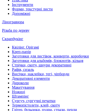
Пластика
Інструменти
Форми, текстурні листи
Допоміжні
Ліногравюра
Різьба по дереву
Скрапбукінг
Квілінг. Орігамі
Креп-папір
Заготовки для листівок, конверти, коробочки
Заготовки для альбомів, блокнотів, кільця
Стрічки, скотч, шнури декоративні
Рафія, сизаль
Висічки, наклейки, тегі, чіпборди
Декоративні елементи
Дироколи
Макетування
Ножиці
Штампінг
Сургуч, сургучні печатки
Термопістолети, клей, скотч
Глітер, бульонки, пудри, стрази, перли