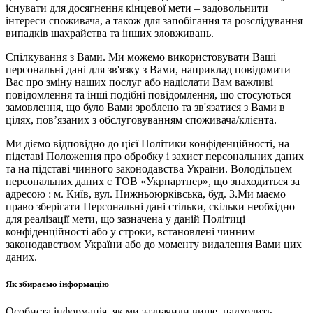
існувати для досягнення кінцевої мети – задовольнити
інтереси споживача, а також для запобігання та розслідування
випадків шахрайства та інших зловживань.
Спілкування з Вами. Ми можемо використовувати Ваші
персональні дані для зв'язку з Вами, наприклад повідомити
Вас про зміну наших послуг або надіслати Вам важливі
повідомлення та інші подібні повідомлення, що стосуються
замовлення, що було Вами зроблено та зв'язатися з Вами в
цілях, пов’язаних з обслуговуванням споживача/клієнта.
Ми діємо відповідно до цієї Політики конфіденційності, на
підставі Положення про обробку і захист персональних даних
та на підставі чинного законодавства України. Володільцем
персональних даних є ТОВ «Укрпартнер», що знаходиться за
адресою : м. Київ, вул. Нижньоюркiвська, буд. 3.Ми маємо
право зберігати Персональні дані стільки, скільки необхідно
для реалізації мети, що зазначена у даній Політиці
конфіденційності або у строки, встановлені чинним
законодавством України або до моменту видалення Вами цих
даних.
Як збираємо інформацію
Особиста інформація, як ми зазначили вище, надходить