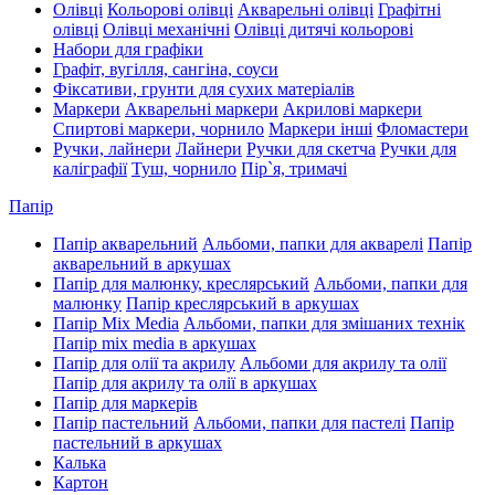
Олівці
Кольорові олівці
Акварельні олівці
Графітні
олівці
Олівці механічні
Олівці дитячі кольорові
Набори для графіки
Графіт, вугілля, сангіна, соуси
Фіксативи, грунти для сухих матеріалів
Маркери
Акварельні маркери
Акрилові маркери
Спиртові маркери, чорнило
Маркери інші
Фломастери
Ручки, лайнери
Лайнери
Ручки для скетча
Ручки для
каліграфії
Туш, чорнило
Пір`я, тримачі
Папір
Папір акварельний
Альбоми, папки для акварелі
Папір
акварельний в аркушах
Папір для малюнку, креслярський
Альбоми, папки для
малюнку
Папір креслярський в аркушах
Папір Mix Media
Альбоми, папки для змішаних технік
Папір mix media в аркушах
Папір для олії та акрилу
Альбоми для акрилу та олії
Папір для акрилу та олії в аркушах
Папір для маркерів
Папір пастельний
Альбоми, папки для пастелі
Папір
пастельний в аркушах
Калька
Картон