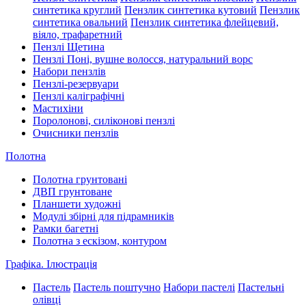
синтетика круглий
Пензлик синтетика кутовий
Пензлик
синтетика овальний
Пензлик синтетика флейцевий,
віяло, трафаретний
Пензлі Щетина
Пензлі Поні, вушне волосся, натуральний ворс
Набори пензлів
Пензлі-резервуари
Пензлі каліграфічні
Мастихіни
Поролонові, силіконові пензлі
Очисники пензлів
Полотна
Полотна грунтовані
ДВП грунтоване
Планшети художні
Модулі збірні для підрамників
Рамки багетні
Полотна з ескізом, контуром
Графіка. Ілюстрація
Пастель
Пастель поштучно
Набори пастелі
Пастельні
олівці