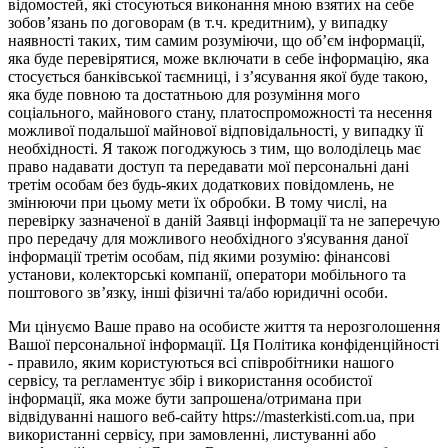
відомостей, які стосуються виконання мною взятих на себе
зобов’язань по договорам (в т.ч. кредитним), у випадку
наявності таких, тим самим розуміючи, що об’єм інформації,
яка буде перевірятися, може включати в себе інформацію, яка
стосується банківської таємниці, і з’ясування якої буде такою,
яка буде повною та достатньою для розуміння мого
соціального, майнового стану, платоспроможності та несення
можливої подальшої майнової відповідальності, у випадку її
необхідності. Я також погоджуюсь з тим, що володілець має
право надавати доступ та передавати мої персональні дані
третім особам без будь-яких додаткових повідомлень, не
змінюючи при цьому мети їх обробки. В тому числі, на
перевірку зазначеної в даній Заявці інформації та не заперечую
про передачу для можливого необхідного з'ясування даної
інформації третім особам, під якими розумію: фінансові
установи, колекторські компанії, оператори мобільного та
поштового зв’язку, інші фізичні та/або юридичні особи.
Ми цінуємо Ваше право на особисте життя та нерозголошення
Вашої персональної інформації. Ця Політика конфіденційності
- правило, яким користуються всі співробітники нашого
сервісу, та регламентує збір і використання особистої
інформації, яка може бути запрошена/отримана при
відвідуванні нашого веб-сайту https://masterkisti.com.ua, при
використанні сервісу, при замовленні, листуванні або