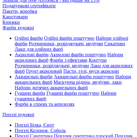
Зібрали для тебе Артбокси - вигідніше на 15%
Подарункові сертифікати
Пакети, коробки
Канцтовари
Книжки
Фарби художні
Олійні фарби
Олійні фарби поштучно
Набори олійної
фарби
Розчинники, розріджувачі, медіуми
Сикативи
Лаки для олійних фарб
Акрилові фарби
Акрилові фарби поштучно
Набори
акрилових фарб
Фарби з ефектами
Контури
Розчинники, розріджувачі, медіуми
Лаки для акрилових
фарб
Грунт акриловий
Пасти, гелі, муси акрилові
Акварельні фарби
Акварельні фарби поштучно
Набори
акварельних фарб
Маскуюча рідина, медіуми, лаки
Набори дитячих акварельних фарб
Гуашеві фарби
Гуашеві фарби поштучно
Набори
гуашевих фарб
Фарби в спреях та аерозолях
Пензлі художні
Пензлі Білка, Єнот
Пензлі Колонок, Соболь
Пензлі Синтетика
Пензлик синтетика плоский
Пензлик