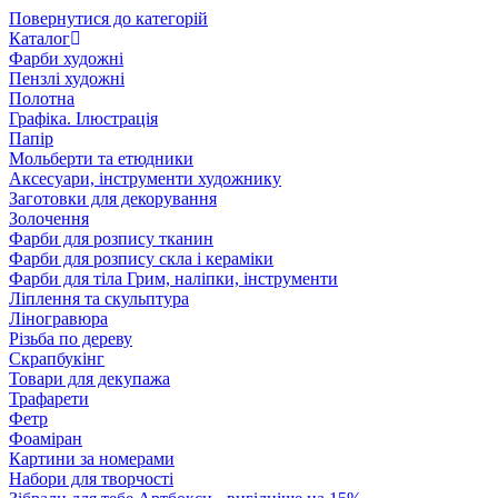
Повернутися до категорій
Каталог
Фарби художні
Пензлі художні
Полотна
Графіка. Ілюстрація
Папір
Мольберти та етюдники
Аксесуари, інструменти художнику
Заготовки для декорування
Золочення
Фарби для розпису тканин
Фарби для розпису скла і кераміки
Фарби для тіла Грим, наліпки, інструменти
Ліплення та скульптура
Ліногравюра
Різьба по дереву
Скрапбукінг
Товари для декупажа
Трафарети
Фетр
Фоаміран
Картини за номерами
Набори для творчості