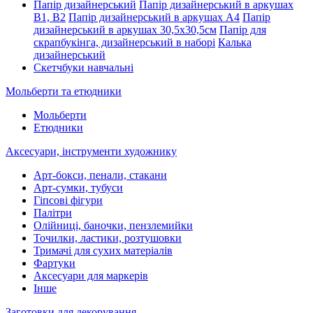
Папір дизайнерський
Папір дизайнерський в аркушах
В1, В2
Папір дизайнерський в аркушах А4
Папір
дизайнерський в аркушах 30,5х30,5см
Папір для
скрапбукінга, дизайнерський в наборі
Калька
дизайнерський
Скетчбуки навчальні
Мольберти та етюдники
Мольберти
Етюдники
Аксесуари, інструменти художнику
Арт-бокси, пенали, стакани
Арт-сумки, тубуси
Гіпсові фігури
Палітри
Олійниці, баночки, пензлемийки
Точилки, ластики, розтушовки
Тримачі для сухих матеріалів
Фартуки
Аксесуари для маркерів
Інше
Заготовки для декорування