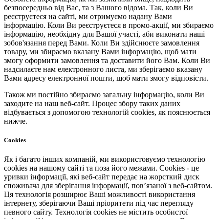
безпосередньо від Вас, та з Вашого відома. Так, коли Ви
реєструєтеся на сайті, ми отримуємо надану Вами
інформацію. Коли Ви реєструєтеся в промо-акції, ми збираємо
інформацію, необхідну для Вашої участі, аби виконати наші
зобов'язання перед Вами. Коли Ви здійснюєте замовлення
товару, ми збираємо вказану Вами інформацію, щоб мати
змогу оформити замовлення та доставити його Вам. Коли Ви
надсилаєте нам електронного листа, ми зберігаємо вказану
Вами адресу електронної пошти, щоб мати змогу відповісти.
Також ми постійно збираємо загальну інформацію, коли Ви
заходите на наш веб-сайт. Процес збору таких даних
відбувається з допомогою технологій cookies, як пояснюється
нижче.
Cookies
Як і багато інших компаній, ми використовуємо технологію
cookies на нашому сайті та поза його межами. Cookies - це
уривки інформації, які веб-сайт передає на жорсткий диск
споживача для зберігання інформації, пов’язаної з веб-сайтом.
Ця технологія розширює Ваші можливості використання
інтернету, зберігаючи Ваші пріоритети під час перегляду
певного сайту. Технологія cookies не містить особистої