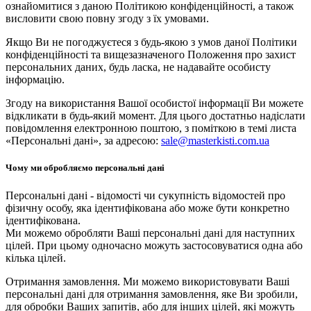
ознайомитися з даною Політикою конфіденційності, а також
висловити свою повну згоду з їх умовами.
Якщо Ви не погоджуєтеся з будь-якою з умов даної Політики
конфіденційності та вищезазначеного Положення про захист
персональних даних, будь ласка, не надавайте особисту
інформацію.
Згоду на використання Вашої особистої інформації Ви можете
відкликати в будь-який момент. Для цього достатньо надіслати
повідомлення електронною поштою, з поміткою в темі листа
«Персональні дані», за адресою:
sale@masterkisti.com.ua
Чому ми обробляємо персональні дані
Персональні дані - відомості чи сукупність відомостей про
фізичну особу, яка ідентифікована або може бути конкретно
ідентифікована.
Ми можемо обробляти Ваші персональні дані для наступних
цілей. При цьому одночасно можуть застосовуватися одна або
кілька цілей.
Отримання замовлення. Ми можемо використовувати Ваші
персональні дані для отримання замовлення, яке Ви зробили,
для обробки Ваших запитів, або для інших цілей, які можуть