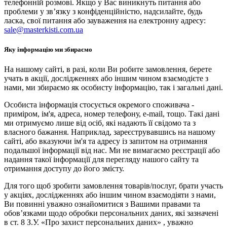
телефонній розмові. Якщо у Вас виникнуть питання або
проблеми у зв’язку з конфіденційністю, надсилайте, будь
ласка, свої питання або зауваження на електронну адресу:
sale@masterkisti.com.ua
Яку інформацію ми збираємо
На нашому сайті, в разі, коли Ви робите замовлення, берете
учать в акції, дослідженнях або іншим чином взаємодієте з
нами, ми збираємо як особисту інформацію, так і загальні дані.
Особиста інформація стосується окремого споживача -
приміром, ім'я, адреса, номер телефону, e-mail, тощо. Такі дані
ми отримуємо лише від осіб, які надають її свідомо та з
власного бажання. Наприклад, зареєструвавшись на нашому
сайті, або вказуючи ім'я та адресу із запитом на отримання
подальшої інформації від нас. Ми не вимагаємо реєстрації або
надання такої інформації для перегляду нашого сайту та
отримання доступу до його змісту.
Для того щоб зробити замовлення товарів/послуг, брати участь
у акціях, дослідженнях або іншим чином взаємодіяти з нами,
Ви повинні уважно ознайомитися з Вашими правами та
обов’язками щодо обробки персональних даних, які зазначені
в ст. 8 З.У. «Про захист персональних даних» , уважно