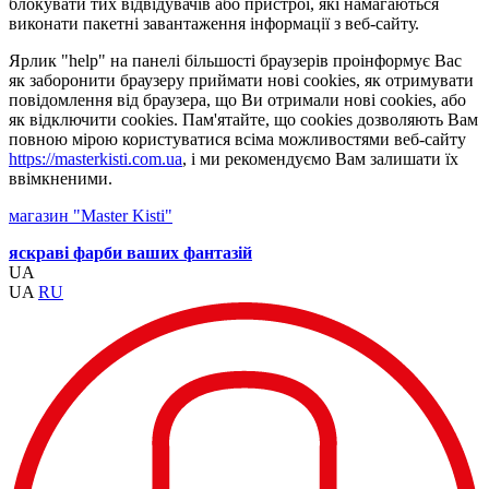
блокувати тих відвідувачів або пристрої, які намагаються
виконати пакетні завантаження інформації з веб-сайту.
Ярлик "help" на панелі більшості браузерів проінформує Вас
як заборонити браузеру приймати нові cookies, як отримувати
повідомлення від браузера, що Ви отримали нові cookies, або
як відключити cookies. Пам'ятайте, що cookies дозволяють Вам
повною мірою користуватися всіма можливостями веб-сайту
https://masterkisti.com.ua
, і ми рекомендуємо Вам залишати їх
ввімкненими.
магазин "Master Kisti"
яскраві фарби ваших фантазій
UA
UA
RU