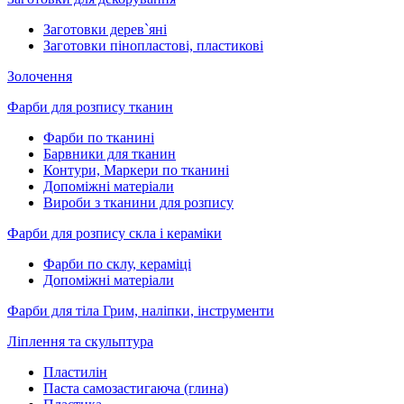
Заготовки дерев`яні
Заготовки пінопластові, пластикові
Золочення
Фарби для розпису тканин
Фарби по тканині
Барвники для тканин
Контури, Маркери по тканині
Допоміжні матеріали
Вироби з тканини для розпису
Фарби для розпису скла і кераміки
Фарби по склу, кераміці
Допоміжні матеріали
Фарби для тіла Грим, наліпки, інструменти
Ліплення та скульптура
Пластилін
Паста самозастигаюча (глина)