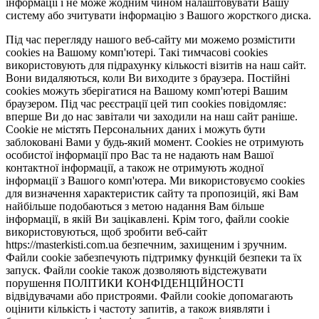
інформації і не може жодним чином налаштовувати Вашу
систему або зчитувати інформацію з Вашого жорсткого диска.
Під час перегляду нашого веб-сайту ми можемо розмістити
cookies на Вашому комп'ютері. Такі тимчасові cookies
використовують для підрахунку кількості візитів на наш сайт.
Вони видаляються, коли Ви виходите з браузера. Постійні
cookies можуть зберігатися на Вашому комп'ютері Вашим
браузером. Під час реєстрації цей тип cookies повідомляє:
вперше Ви до нас завітали чи заходили на наш сайт раніше.
Cookie не містять Персональних даних і можуть бути
заблоковані Вами у будь-який момент. Сookies не отримують
особистої інформації про Вас та не надають нам Вашої
контактної інформації, а також не отримують жодної
інформації з Вашого комп'ютера. Ми використовуємо cookies
для визначення характеристик сайту та пропозицій, які Вам
найбільше подобаються з метою надання Вам більше
інформації, в якій Ви зацікавлені. Крім того, файли cookie
використовуються, щоб зробити веб-сайт
https://masterkisti.com.ua безпечним, захищеним і зручним.
Файли cookie забезпечують підтримку функцій безпеки та їх
запуск. Файли cookie також дозволяють відстежувати
порушення ПОЛІТИКИ КОНФІДЕНЦІЙНОСТІ
відвідувачами або пристроями. Файли cookie допомагають
оцінити кількість і частоту запитів, а також виявляти і