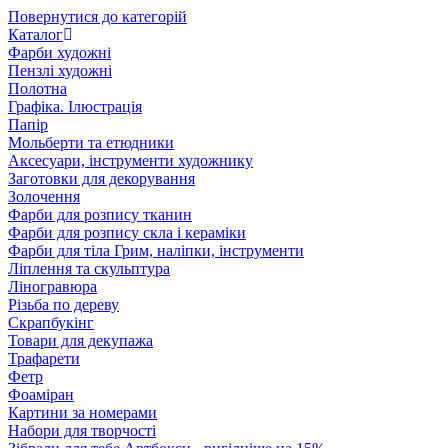
Повернутися до категорій
Каталог
Фарби художні
Пензлі художні
Полотна
Графіка. Ілюстрація
Папір
Мольберти та етюдники
Аксесуари, інструменти художнику
Заготовки для декорування
Золочення
Фарби для розпису тканин
Фарби для розпису скла і кераміки
Фарби для тіла Грим, наліпки, інструменти
Ліплення та скульптура
Ліногравюра
Різьба по дереву
Скрапбукінг
Товари для декупажа
Трафарети
Фетр
Фоаміран
Картини за номерами
Набори для творчості