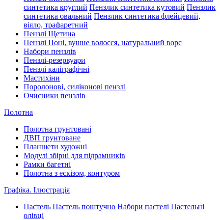
синтетика круглий
Пензлик синтетика кутовий
Пензлик
синтетика овальний
Пензлик синтетика флейцевий,
віяло, трафаретний
Пензлі Щетина
Пензлі Поні, вушне волосся, натуральний ворс
Набори пензлів
Пензлі-резервуари
Пензлі каліграфічні
Мастихіни
Поролонові, силіконові пензлі
Очисники пензлів
Полотна
Полотна грунтовані
ДВП грунтоване
Планшети художні
Модулі збірні для підрамників
Рамки багетні
Полотна з ескізом, контуром
Графіка. Ілюстрація
Пастель
Пастель поштучно
Набори пастелі
Пастельні
олівці