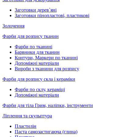
Заготовки дерев`яні
Заготовки пінопластові, пластикові
Золочення
Фарби для розпису тканин
Фарби по тканині
Барвники для тканин
Контури, Маркери по тканині
Допоміжні матеріали
Вироби з тканини для розпису
Фарби для розпису скла і кераміки
Фарби по склу, кераміці
Допоміжні матеріали
Фарби для тіла Грим, наліпки, інструменти
Ліплення та скульптура
Пластилін
Паста самозастигаюча (глина)