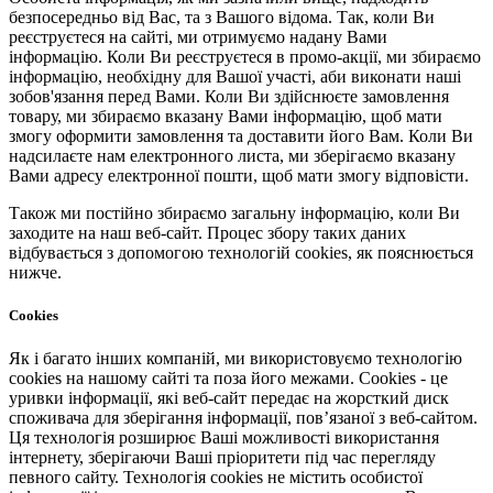
безпосередньо від Вас, та з Вашого відома. Так, коли Ви
реєструєтеся на сайті, ми отримуємо надану Вами
інформацію. Коли Ви реєструєтеся в промо-акції, ми збираємо
інформацію, необхідну для Вашої участі, аби виконати наші
зобов'язання перед Вами. Коли Ви здійснюєте замовлення
товару, ми збираємо вказану Вами інформацію, щоб мати
змогу оформити замовлення та доставити його Вам. Коли Ви
надсилаєте нам електронного листа, ми зберігаємо вказану
Вами адресу електронної пошти, щоб мати змогу відповісти.
Також ми постійно збираємо загальну інформацію, коли Ви
заходите на наш веб-сайт. Процес збору таких даних
відбувається з допомогою технологій cookies, як пояснюється
нижче.
Cookies
Як і багато інших компаній, ми використовуємо технологію
cookies на нашому сайті та поза його межами. Cookies - це
уривки інформації, які веб-сайт передає на жорсткий диск
споживача для зберігання інформації, пов’язаної з веб-сайтом.
Ця технологія розширює Ваші можливості використання
інтернету, зберігаючи Ваші пріоритети під час перегляду
певного сайту. Технологія cookies не містить особистої