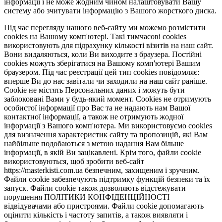
інформації і не може жодним чином налаштовувати Вашу
систему або зчитувати інформацію з Вашого жорсткого диска.
Під час перегляду нашого веб-сайту ми можемо розмістити
cookies на Вашому комп'ютері. Такі тимчасові cookies
використовують для підрахунку кількості візитів на наш сайт.
Вони видаляються, коли Ви виходите з браузера. Постійні
cookies можуть зберігатися на Вашому комп'ютері Вашим
браузером. Під час реєстрації цей тип cookies повідомляє:
вперше Ви до нас завітали чи заходили на наш сайт раніше.
Cookie не містять Персональних даних і можуть бути
заблоковані Вами у будь-який момент. Сookies не отримують
особистої інформації про Вас та не надають нам Вашої
контактної інформації, а також не отримують жодної
інформації з Вашого комп'ютера. Ми використовуємо cookies
для визначення характеристик сайту та пропозицій, які Вам
найбільше подобаються з метою надання Вам більше
інформації, в якій Ви зацікавлені. Крім того, файли cookie
використовуються, щоб зробити веб-сайт
https://masterkisti.com.ua безпечним, захищеним і зручним.
Файли cookie забезпечують підтримку функцій безпеки та їх
запуск. Файли cookie також дозволяють відстежувати
порушення ПОЛІТИКИ КОНФІДЕНЦІЙНОСТІ
відвідувачами або пристроями. Файли cookie допомагають
оцінити кількість і частоту запитів, а також виявляти і