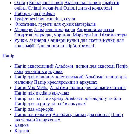
Олівці
Кольорові олівці
Акварельні олівці
Графітні
олівці
Олівці механічні
Олівці дитячі кольорові
Набори для графіки
Графіт, вугілля, сангіна, соуси
Фіксативи, грунти для сухих матеріалів
Маркери
Акварельні маркери
Акрилові маркери
Спиртові маркери, чорнило
Маркери інші
Фломастери
Ручки, лайнери
Лайнери
Ручки для скетча
Ручки для
каліграфії
Туш, чорнило
Пір`я, тримачі
Папір
Папір акварельний
Альбоми, папки для акварелі
Папір
акварельний в аркушах
Папір для малюнку, креслярський
Альбоми, папки для
малюнку
Папір креслярський в аркушах
Папір Mix Media
Альбоми, папки для змішаних технік
Папір mix media в аркушах
Папір для олії та акрилу
Альбоми для акрилу та олії
Папір для акрилу та олії в аркушах
Папір для маркерів
Папір пастельний
Альбоми, папки для пастелі
Папір
пастельний в аркушах
Калька
Картон