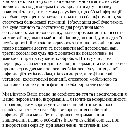
відомостей, які стосуються виконання мною взятих на себе
зобов’язань по договорам (в т.ч. кредитним), у випадку
наявності таких, тим самим розуміючи, що об’єм інформації,
яка буде перевірятися, може включати в себе інформацію, яка
стосується банківської таємниці, і з’ясування якої буде такою,
яка буде повною та достатньою для розуміння мого
соціального, майнового стану, платоспроможності та несення
можливої подальшої майнової відповідальності, у випадку її
необхідності. Я також погоджуюсь з тим, що володілець має
право надавати доступ та передавати мої персональні дані
третім особам без будь-яких додаткових повідомлень, не
змінюючи при цьому мети їх обробки. В тому числі, на
перевірку зазначеної в даній Заявці інформації та не заперечую
про передачу для можливого необхідного з'ясування даної
інформації третім особам, під якими розумію: фінансові
установи, колекторські компанії, оператори мобільного та
поштового зв’язку, інші фізичні та/або юридичні особи.
Ми цінуємо Ваше право на особисте життя та нерозголошення
Вашої персональної інформації. Ця Політика конфіденційності
- правило, яким користуються всі співробітники нашого
сервісу, та регламентує збір і використання особистої
інформації, яка може бути запрошена/отримана при
відвідуванні нашого веб-сайту https://masterkisti.com.ua, при
використанні сервісу, при замовленні, листуванні або