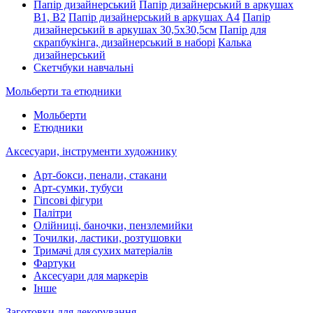
Папір дизайнерський
Папір дизайнерський в аркушах
В1, В2
Папір дизайнерський в аркушах А4
Папір
дизайнерський в аркушах 30,5х30,5см
Папір для
скрапбукінга, дизайнерський в наборі
Калька
дизайнерський
Скетчбуки навчальні
Мольберти та етюдники
Мольберти
Етюдники
Аксесуари, інструменти художнику
Арт-бокси, пенали, стакани
Арт-сумки, тубуси
Гіпсові фігури
Палітри
Олійниці, баночки, пензлемийки
Точилки, ластики, розтушовки
Тримачі для сухих матеріалів
Фартуки
Аксесуари для маркерів
Інше
Заготовки для декорування