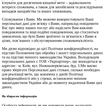
існувати для досягнення кінцевої мети – задовольнити
інтереси споживача, а також для запобігання та розслідування
випадків шахрайства та інших зловживань.
Спілкування з Вами. Ми можемо використовувати Ваші
персональні дані для зв'язку з Вами, наприклад повідомити
Вас про зміну наших послуг або надіслати Вам важливі
повідомлення та інші подібні повідомлення, що стосуються
замовлення, що було Вами зроблено та зв'язатися з Вами в
цілях, пов’язаних з обслуговуванням споживача/клієнта.
Ми діємо відповідно до цієї Політики конфіденційності, на
підставі Положення про обробку і захист персональних даних
та на підставі чинного законодавства України. Володільцем
персональних даних є ТОВ «Укрпартнер», що знаходиться за
адресою : м. Київ, вул. Нижньоюркiвська, буд. 3.Ми маємо
право зберігати Персональні дані стільки, скільки необхідно
для реалізації мети, що зазначена у даній Політиці
конфіденційності або у строки, встановлені чинним
законодавством України або до моменту видалення Вами цих
даних.
Як збираємо інформацію
Особиста інформація, як ми зазначили вище, надходить