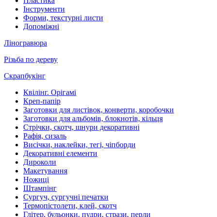
Пластика
Інструменти
Форми, текстурні листи
Допоміжні
Ліногравюра
Різьба по дереву
Скрапбукінг
Квілінг. Орігамі
Креп-папір
Заготовки для листівок, конверти, коробочки
Заготовки для альбомів, блокнотів, кільця
Стрічки, скотч, шнури декоративні
Рафія, сизаль
Висічки, наклейки, тегі, чіпборди
Декоративні елементи
Дироколи
Макетування
Ножиці
Штампінг
Сургуч, сургучні печатки
Термопістолети, клей, скотч
Глітер, бульонки, пудри, стрази, перли