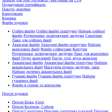
Зібрали для тебе Артбокси - вигідніше на 15%
Подарункові сертифікати
Пакети, коробки
Канцтовари
Книжки
Фарби художні
Олійні фарби
Олійні фарби поштучно
Набори олійної
фарби
Розчинники, розріджувачі, медіуми
Сикативи
Лаки для олійних фарб
Акрилові фарби
Акрилові фарби поштучно
Набори
акрилових фарб
Фарби з ефектами
Контури
Розчинники, розріджувачі, медіуми
Лаки для акрилових
фарб
Грунт акриловий
Пасти, гелі, муси акрилові
Акварельні фарби
Акварельні фарби поштучно
Набори
акварельних фарб
Маскуюча рідина, медіуми, лаки
Набори дитячих акварельних фарб
Гуашеві фарби
Гуашеві фарби поштучно
Набори
гуашевих фарб
Фарби в спреях та аерозолях
Пензлі художні
Пензлі Білка, Єнот
Пензлі Колонок, Соболь
Пензлі Синтетика
Пензлик синтетика плоский
Пензлик