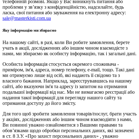
телефонній розмові. Якщо у Вас виникнуть питання або
проблеми у зв’язку з конфіденційністю, надсилайте, будь
ласка, свої питання або зауваження на електронну адресу:
sale@masterkisti.com.ua
Яку інформацію ми збираємо
На нашому сайті, в разі, коли Ви робите замовлення, берете
учать в акції, дослідженнях або іншим чином взаємодієте з
нами, ми збираємо як особисту інформацію, так і загальні дані.
Особиста інформація стосується окремого споживача -
приміром, ім'я, адреса, номер телефону, e-mail, тощо. Такі дані
ми отримуємо лише від осіб, які надають її свідомо та з
власного бажання. Наприклад, зареєструвавшись на нашому
сайті, або вказуючи ім'я та адресу із запитом на отримання
подальшої інформації від нас. Ми не вимагаємо реєстрації або
надання такої інформації для перегляду нашого сайту та
отримання доступу до його змісту.
Для того щоб зробити замовлення товарів/послуг, брати участь
у акціях, дослідженнях або іншим чином взаємодіяти з нами,
Ви повинні уважно ознайомитися з Вашими правами та
обов’язками щодо обробки персональних даних, які зазначені
в ст. 8 З.У. «Про захист персональних даних» , уважно