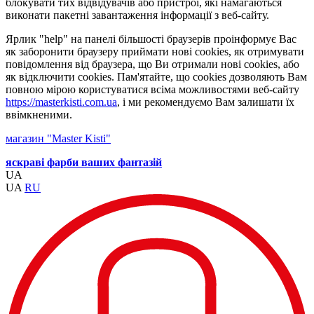
блокувати тих відвідувачів або пристрої, які намагаються
виконати пакетні завантаження інформації з веб-сайту.
Ярлик "help" на панелі більшості браузерів проінформує Вас
як заборонити браузеру приймати нові cookies, як отримувати
повідомлення від браузера, що Ви отримали нові cookies, або
як відключити cookies. Пам'ятайте, що cookies дозволяють Вам
повною мірою користуватися всіма можливостями веб-сайту
https://masterkisti.com.ua
, і ми рекомендуємо Вам залишати їх
ввімкненими.
магазин "Master Kisti"
яскраві фарби ваших фантазій
UA
UA
RU