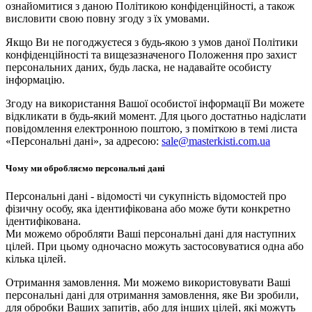
ознайомитися з даною Політикою конфіденційності, а також
висловити свою повну згоду з їх умовами.
Якщо Ви не погоджуєтеся з будь-якою з умов даної Політики
конфіденційності та вищезазначеного Положення про захист
персональних даних, будь ласка, не надавайте особисту
інформацію.
Згоду на використання Вашої особистої інформації Ви можете
відкликати в будь-який момент. Для цього достатньо надіслати
повідомлення електронною поштою, з поміткою в темі листа
«Персональні дані», за адресою:
sale@masterkisti.com.ua
Чому ми обробляємо персональні дані
Персональні дані - відомості чи сукупність відомостей про
фізичну особу, яка ідентифікована або може бути конкретно
ідентифікована.
Ми можемо обробляти Ваші персональні дані для наступних
цілей. При цьому одночасно можуть застосовуватися одна або
кілька цілей.
Отримання замовлення. Ми можемо використовувати Ваші
персональні дані для отримання замовлення, яке Ви зробили,
для обробки Ваших запитів, або для інших цілей, які можуть