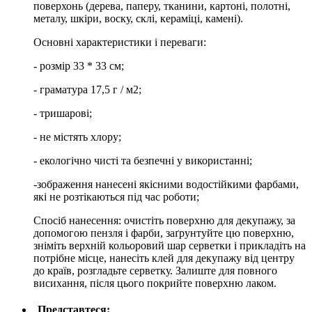
поверхонь (дерева, паперу, тканини, картоні, полотні,
металу, шкіри, воску, склі, кераміці, камені).
Основні характеристики і переваги:
- розмір 33 * 33 см;
- граматура 17,5 г / м2;
- тришарові;
- не містять хлору;
- екологічно чисті та безпечні у використанні;
-зображення нанесені якісними водостійкими фарбами,
які не розтікаються під час роботи;
Спосіб нанесення: очистіть поверхню для декупажу, за
допомогою пензля і фарби, заґрунтуйте цю поверхню,
зніміть верхній кольоровий шар серветки і прикладіть на
потрібне місце, нанесіть клей для декупажу від центру
до країв, розгладьте серветку. Залиште для повного
висихання, після цього покрийте поверхню лаком.
Представтеся: