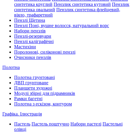
синтетика круглий
Пензлик синтетика кутовий
Пензлик
синтетика овальний
Пензлик синтетика флейцевий,
віяло, трафаретний
Пензлі Щетина
Пензлі Поні, вушне волосся, натуральний ворс
Набори пензлів
Пензлі-резервуари
Пензлі каліграфічні
Мастихіни
Поролонові, силіконові пензлі
Очисники пензлів
Полотна
Полотна грунтовані
ДВП грунтоване
Планшети художні
Модулі збірні для підрамників
Рамки багетні
Полотна з ескізом, контуром
Графіка. Ілюстрація
Пастель
Пастель поштучно
Набори пастелі
Пастельні
олівці