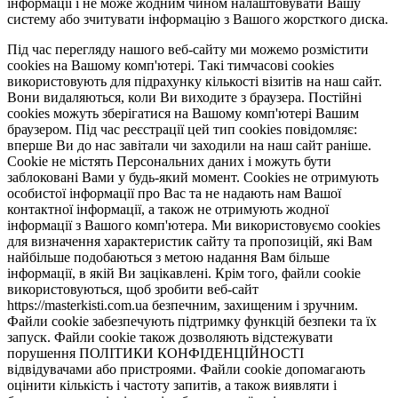
інформації і не може жодним чином налаштовувати Вашу
систему або зчитувати інформацію з Вашого жорсткого диска.
Під час перегляду нашого веб-сайту ми можемо розмістити
cookies на Вашому комп'ютері. Такі тимчасові cookies
використовують для підрахунку кількості візитів на наш сайт.
Вони видаляються, коли Ви виходите з браузера. Постійні
cookies можуть зберігатися на Вашому комп'ютері Вашим
браузером. Під час реєстрації цей тип cookies повідомляє:
вперше Ви до нас завітали чи заходили на наш сайт раніше.
Cookie не містять Персональних даних і можуть бути
заблоковані Вами у будь-який момент. Сookies не отримують
особистої інформації про Вас та не надають нам Вашої
контактної інформації, а також не отримують жодної
інформації з Вашого комп'ютера. Ми використовуємо cookies
для визначення характеристик сайту та пропозицій, які Вам
найбільше подобаються з метою надання Вам більше
інформації, в якій Ви зацікавлені. Крім того, файли cookie
використовуються, щоб зробити веб-сайт
https://masterkisti.com.ua безпечним, захищеним і зручним.
Файли cookie забезпечують підтримку функцій безпеки та їх
запуск. Файли cookie також дозволяють відстежувати
порушення ПОЛІТИКИ КОНФІДЕНЦІЙНОСТІ
відвідувачами або пристроями. Файли cookie допомагають
оцінити кількість і частоту запитів, а також виявляти і