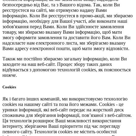
безпосередньо від Вас, та з Вашого відома. Так, коли Ви
реєструєтеся на сайті, ми отримуємо надану Вами
інформацію. Коли Ви реєструєтеся в промо-акції, ми збираємо
інформацію, необхідну для Вашої участі, аби виконати наші
зобов'язання перед Вами. Коли Ви здійснюєте замовлення
товару, ми збираємо вказану Вами інформацію, щоб мати
змогу оформити замовлення та доставити його Вам. Коли Ви
надсилаєте нам електронного листа, ми зберігаємо вказану
Вами адресу електронної пошти, щоб мати змогу відповісти.
Також ми постійно збираємо загальну інформацію, коли Ви
заходите на наш веб-сайт. Процес збору таких даних
відбувається з допомогою технологій cookies, як пояснюється
нижче.
Cookies
Як і багато інших компаній, ми використовуємо технологію
cookies на нашому сайті та поза його межами. Cookies - це
уривки інформації, які веб-сайт передає на жорсткий диск
споживача для зберігання інформації, пов’язаної з веб-сайтом.
Ця технологія розширює Ваші можливості використання
інтернету, зберігаючи Ваші пріоритети під час перегляду
певного сайту. Технологія cookies не містить особистої