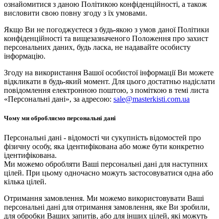
ознайомитися з даною Політикою конфіденційності, а також
висловити свою повну згоду з їх умовами.
Якщо Ви не погоджуєтеся з будь-якою з умов даної Політики
конфіденційності та вищезазначеного Положення про захист
персональних даних, будь ласка, не надавайте особисту
інформацію.
Згоду на використання Вашої особистої інформації Ви можете
відкликати в будь-який момент. Для цього достатньо надіслати
повідомлення електронною поштою, з поміткою в темі листа
«Персональні дані», за адресою:
sale@masterkisti.com.ua
Чому ми обробляємо персональні дані
Персональні дані - відомості чи сукупність відомостей про
фізичну особу, яка ідентифікована або може бути конкретно
ідентифікована.
Ми можемо обробляти Ваші персональні дані для наступних
цілей. При цьому одночасно можуть застосовуватися одна або
кілька цілей.
Отримання замовлення. Ми можемо використовувати Ваші
персональні дані для отримання замовлення, яке Ви зробили,
для обробки Ваших запитів, або для інших цілей, які можуть