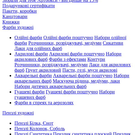
Зібрали для тебе Артбокси - вигідніше на 15%
Подарункові сертифікати
Пакети, коробки
Канцтовари
Книжки
Фарби художні
Олійні фарби
Олійні фарби поштучно
Набори олійної
фарби
Розчинники, розріджувачі, медіуми
Сикативи
Лаки для олійних фарб
Акрилові фарби
Акрилові фарби поштучно
Набори
акрилових фарб
Фарби з ефектами
Контури
Розчинники, розріджувачі, медіуми
Лаки для акрилових
фарб
Грунт акриловий
Пасти, гелі, муси акрилові
Акварельні фарби
Акварельні фарби поштучно
Набори
акварельних фарб
Маскуюча рідина, медіуми, лаки
Набори дитячих акварельних фарб
Гуашеві фарби
Гуашеві фарби поштучно
Набори
гуашевих фарб
Фарби в спреях та аерозолях
Пензлі художні
Пензлі Білка, Єнот
Пензлі Колонок, Соболь
Пензлі Синтетика
Пензлик синтетика плоский
Пензлик