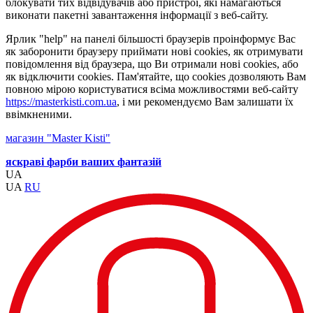
блокувати тих відвідувачів або пристрої, які намагаються
виконати пакетні завантаження інформації з веб-сайту.
Ярлик "help" на панелі більшості браузерів проінформує Вас
як заборонити браузеру приймати нові cookies, як отримувати
повідомлення від браузера, що Ви отримали нові cookies, або
як відключити cookies. Пам'ятайте, що cookies дозволяють Вам
повною мірою користуватися всіма можливостями веб-сайту
https://masterkisti.com.ua
, і ми рекомендуємо Вам залишати їх
ввімкненими.
магазин "Master Kisti"
яскраві фарби ваших фантазій
UA
UA
RU