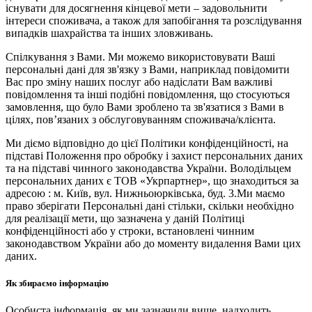
існувати для досягнення кінцевої мети – задовольнити
інтереси споживача, а також для запобігання та розслідування
випадків шахрайства та інших зловживань.
Спілкування з Вами. Ми можемо використовувати Ваші
персональні дані для зв'язку з Вами, наприклад повідомити
Вас про зміну наших послуг або надіслати Вам важливі
повідомлення та інші подібні повідомлення, що стосуються
замовлення, що було Вами зроблено та зв'язатися з Вами в
цілях, пов’язаних з обслуговуванням споживача/клієнта.
Ми діємо відповідно до цієї Політики конфіденційності, на
підставі Положення про обробку і захист персональних даних
та на підставі чинного законодавства України. Володільцем
персональних даних є ТОВ «Укрпартнер», що знаходиться за
адресою : м. Київ, вул. Нижньоюркiвська, буд. 3.Ми маємо
право зберігати Персональні дані стільки, скільки необхідно
для реалізації мети, що зазначена у даній Політиці
конфіденційності або у строки, встановлені чинним
законодавством України або до моменту видалення Вами цих
даних.
Як збираємо інформацію
Особиста інформація, як ми зазначили вище, надходить