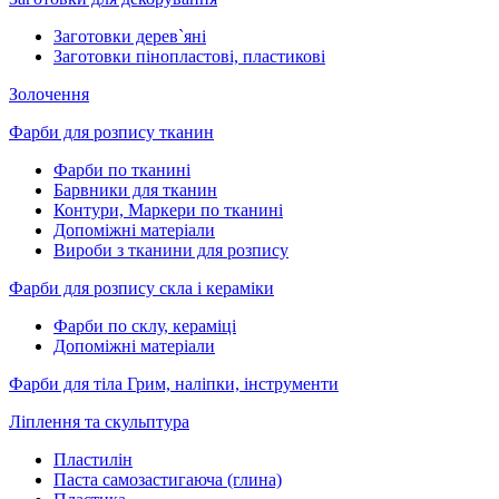
Заготовки дерев`яні
Заготовки пінопластові, пластикові
Золочення
Фарби для розпису тканин
Фарби по тканині
Барвники для тканин
Контури, Маркери по тканині
Допоміжні матеріали
Вироби з тканини для розпису
Фарби для розпису скла і кераміки
Фарби по склу, кераміці
Допоміжні матеріали
Фарби для тіла Грим, наліпки, інструменти
Ліплення та скульптура
Пластилін
Паста самозастигаюча (глина)