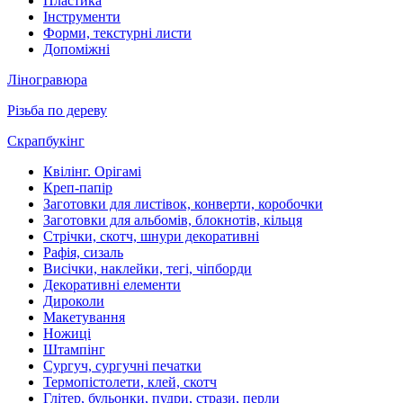
Пластика
Інструменти
Форми, текстурні листи
Допоміжні
Ліногравюра
Різьба по дереву
Скрапбукінг
Квілінг. Орігамі
Креп-папір
Заготовки для листівок, конверти, коробочки
Заготовки для альбомів, блокнотів, кільця
Стрічки, скотч, шнури декоративні
Рафія, сизаль
Висічки, наклейки, тегі, чіпборди
Декоративні елементи
Дироколи
Макетування
Ножиці
Штампінг
Сургуч, сургучні печатки
Термопістолети, клей, скотч
Глітер, бульонки, пудри, стрази, перли