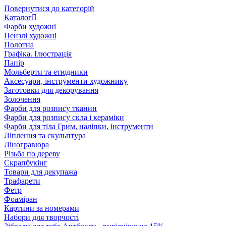
Повернутися до категорій
Каталог
Фарби художні
Пензлі художні
Полотна
Графіка. Ілюстрація
Папір
Мольберти та етюдники
Аксесуари, інструменти художнику
Заготовки для декорування
Золочення
Фарби для розпису тканин
Фарби для розпису скла і кераміки
Фарби для тіла Грим, наліпки, інструменти
Ліплення та скульптура
Ліногравюра
Різьба по дереву
Скрапбукінг
Товари для декупажа
Трафарети
Фетр
Фоаміран
Картини за номерами
Набори для творчості