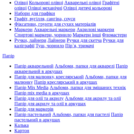
Олівці
Кольорові олівці
Акварельні олівці
Графітні
олівці
Олівці механічні
Олівці дитячі кольорові
Набори для графіки
Графіт, вугілля, сангіна, соуси
Фіксативи, грунти для сухих матеріалів
Маркери
Акварельні маркери
Акрилові маркери
Спиртові маркери, чорнило
Маркери інші
Фломастери
Ручки, лайнери
Лайнери
Ручки для скетча
Ручки для
каліграфії
Туш, чорнило
Пір`я, тримачі
Папір
Папір акварельний
Альбоми, папки для акварелі
Папір
акварельний в аркушах
Папір для малюнку, креслярський
Альбоми, папки для
малюнку
Папір креслярський в аркушах
Папір Mix Media
Альбоми, папки для змішаних технік
Папір mix media в аркушах
Папір для олії та акрилу
Альбоми для акрилу та олії
Папір для акрилу та олії в аркушах
Папір для маркерів
Папір пастельний
Альбоми, папки для пастелі
Папір
пастельний в аркушах
Калька
Картон