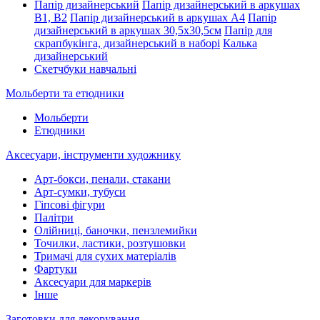
Папір дизайнерський
Папір дизайнерський в аркушах
В1, В2
Папір дизайнерський в аркушах А4
Папір
дизайнерський в аркушах 30,5х30,5см
Папір для
скрапбукінга, дизайнерський в наборі
Калька
дизайнерський
Скетчбуки навчальні
Мольберти та етюдники
Мольберти
Етюдники
Аксесуари, інструменти художнику
Арт-бокси, пенали, стакани
Арт-сумки, тубуси
Гіпсові фігури
Палітри
Олійниці, баночки, пензлемийки
Точилки, ластики, розтушовки
Тримачі для сухих матеріалів
Фартуки
Аксесуари для маркерів
Інше
Заготовки для декорування