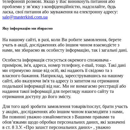
телефонній розмові. Якщо у Вас виникнуть питання або
проблеми у зв’язку з конфіденційністю, надсилайте, будь
ласка, свої питання або зауваження на електронну адресу:
sale@masterkisti.com.ua
Яку інформацію ми збираємо
На нашому сайті, в разі, коли Ви робите замовлення, берете
учать в акції, дослідженнях або іншим чином взаємодієте з
нами, ми збираємо як особисту інформацію, так і загальні дані.
Особиста інформація стосується окремого споживача -
приміром, ім'я, адреса, номер телефону, e-mail, тощо. Такі дані
ми отримуємо лише від осіб, які надають її свідомо та з
власного бажання. Наприклад, зареєструвавшись на нашому
сайті, або вказуючи ім'я та адресу із запитом на отримання
подальшої інформації від нас. Ми не вимагаємо реєстрації або
надання такої інформації для перегляду нашого сайту та
отримання доступу до його змісту.
Для того щоб зробити замовлення товарів/послуг, брати участь
у акціях, дослідженнях або іншим чином взаємодіяти з нами,
Ви повинні уважно ознайомитися з Вашими правами та
обов’язками щодо обробки персональних даних, які зазначені
в ст. 8 З.У. «Про захист персональних даних» , уважно