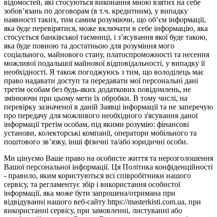
відомостей, які стосуються виконання мною взятих на себе
зобов’язань по договорам (в т.ч. кредитним), у випадку
наявності таких, тим самим розуміючи, що об’єм інформації,
яка буде перевірятися, може включати в себе інформацію, яка
стосується банківської таємниці, і з’ясування якої буде такою,
яка буде повною та достатньою для розуміння мого
соціального, майнового стану, платоспроможності та несення
можливої подальшої майнової відповідальності, у випадку її
необхідності. Я також погоджуюсь з тим, що володілець має
право надавати доступ та передавати мої персональні дані
третім особам без будь-яких додаткових повідомлень, не
змінюючи при цьому мети їх обробки. В тому числі, на
перевірку зазначеної в даній Заявці інформації та не заперечую
про передачу для можливого необхідного з'ясування даної
інформації третім особам, під якими розумію: фінансові
установи, колекторські компанії, оператори мобільного та
поштового зв’язку, інші фізичні та/або юридичні особи.
Ми цінуємо Ваше право на особисте життя та нерозголошення
Вашої персональної інформації. Ця Політика конфіденційності
- правило, яким користуються всі співробітники нашого
сервісу, та регламентує збір і використання особистої
інформації, яка може бути запрошена/отримана при
відвідуванні нашого веб-сайту https://masterkisti.com.ua, при
використанні сервісу, при замовленні, листуванні або