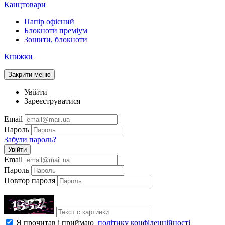
Канцтовари
Папір офісний
Блокноти преміум
Зошити, блокноти
Книжки
Закрити меню
Увійти
Зареєструватися
Email
Пароль
Забули пароль?
Увійти
Email
Пароль
Повтор пароля
Я прочитав і приймаю
політику конфіденційності