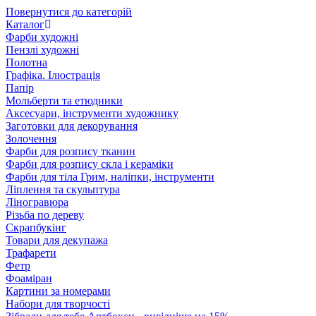
Повернутися до категорій
Каталог
Фарби художні
Пензлі художні
Полотна
Графіка. Ілюстрація
Папір
Мольберти та етюдники
Аксесуари, інструменти художнику
Заготовки для декорування
Золочення
Фарби для розпису тканин
Фарби для розпису скла і кераміки
Фарби для тіла Грим, наліпки, інструменти
Ліплення та скульптура
Ліногравюра
Різьба по дереву
Скрапбукінг
Товари для декупажа
Трафарети
Фетр
Фоаміран
Картини за номерами
Набори для творчості