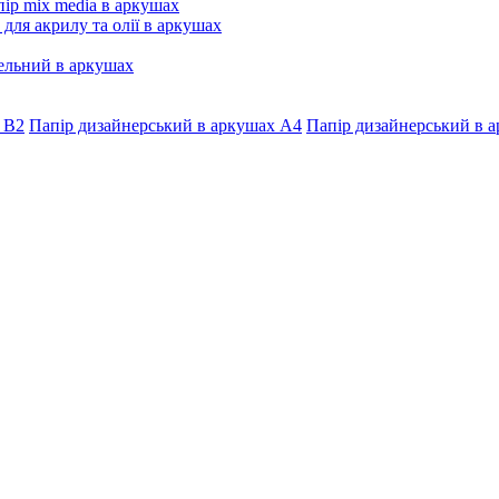
ір mix media в аркушах
 для акрилу та олії в аркушах
ельний в аркушах
 В2
Папір дизайнерський в аркушах А4
Папір дизайнерський в а