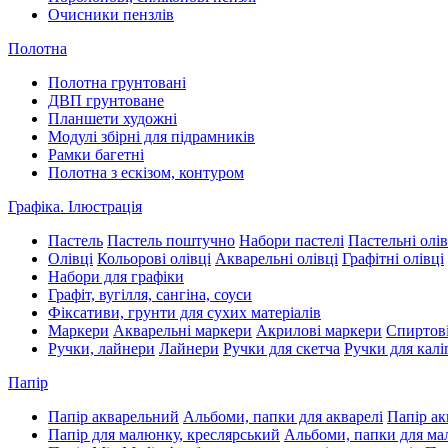
Очисники пензлів
Полотна
Полотна грунтовані
ДВП грунтоване
Планшети художні
Модулі збірні для підрамників
Рамки багетні
Полотна з ескізом, контуром
Графіка. Ілюстрація
Пастель
Пастель поштучно
Набори пастелі
Пастельні олів
Олівці
Кольорові олівці
Акварельні олівці
Графітні олівці
Набори для графіки
Графіт, вугілля, сангіна, соуси
Фіксативи, грунти для сухих матеріалів
Маркери
Акварельні маркери
Акрилові маркери
Спиртові
Ручки, лайнери
Лайнери
Ручки для скетча
Ручки для калі
Папір
Папір акварельний
Альбоми, папки для акварелі
Папір ак
Папір для малюнку, креслярський
Альбоми, папки для м