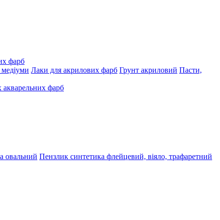
их фарб
, медіуми
Лаки для акрилових фарб
Грунт акриловий
Пасти,
 акварельних фарб
а овальний
Пензлик синтетика флейцевий, віяло, трафаретний