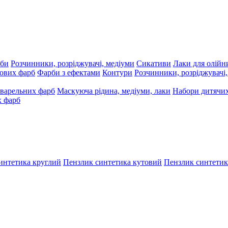
рби
Розчинники, розріджувачі, медіуми
Сикативи
Лаки для олійн
ових фарб
Фарби з ефектами
Контури
Розчинники, розріджувачі
варельних фарб
Маскуюча рідина, медіуми, лаки
Набори дитячих
х фарб
интетика круглий
Пензлик синтетика кутовий
Пензлик синтетик