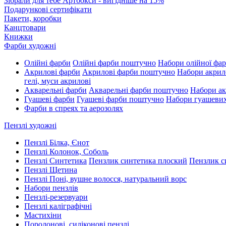
Зібрали для тебе Артбокси - вигідніше на 15%
Подарункові сертифікати
Пакети, коробки
Канцтовари
Книжки
Фарби художні
Олійні фарби
Олійні фарби поштучно
Набори олійної фа
Акрилові фарби
Акрилові фарби поштучно
Набори акрил
гелі, муси акрилові
Акварельні фарби
Акварельні фарби поштучно
Набори ак
Гуашеві фарби
Гуашеві фарби поштучно
Набори гуашеви
Фарби в спреях та аерозолях
Пензлі художні
Пензлі Білка, Єнот
Пензлі Колонок, Соболь
Пензлі Синтетика
Пензлик синтетика плоский
Пензлик с
Пензлі Щетина
Пензлі Поні, вушне волосся, натуральний ворс
Набори пензлів
Пензлі-резервуари
Пензлі каліграфічні
Мастихіни
Поролонові, силіконові пензлі