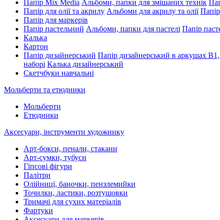
Папір Mix Media
Альбоми, папки для змішаних технік
Пап
Папір для олії та акрилу
Альбоми для акрилу та олії
Папір
Папір для маркерів
Папір пастельний
Альбоми, папки для пастелі
Папір паст
Калька
Картон
Папір дизайнерський
Папір дизайнерський в аркушах В1,
наборі
Калька дизайнерський
Скетчбуки навчальні
Мольберти та етюдники
Мольберти
Етюдники
Аксесуари, інструменти художнику
Арт-бокси, пенали, стакани
Арт-сумки, тубуси
Гіпсові фігури
Палітри
Олійниці, баночки, пензлемийки
Точилки, ластики, розтушовки
Тримачі для сухих матеріалів
Фартуки
Аксесуари для маркерів