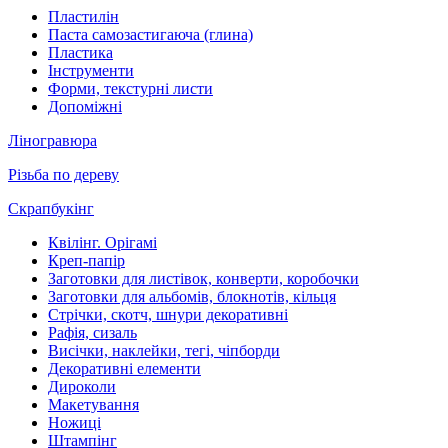
Пластилін
Паста самозастигаюча (глина)
Пластика
Інструменти
Форми, текстурні листи
Допоміжні
Ліногравюра
Різьба по дереву
Скрапбукінг
Квілінг. Орігамі
Креп-папір
Заготовки для листівок, конверти, коробочки
Заготовки для альбомів, блокнотів, кільця
Стрічки, скотч, шнури декоративні
Рафія, сизаль
Висічки, наклейки, тегі, чіпборди
Декоративні елементи
Дироколи
Макетування
Ножиці
Штампінг