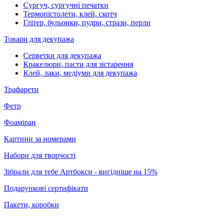
Сургуч, сургучні печатки
Термопістолети, клей, скотч
Глітер, бульонки, пудри, стрази, перли
Товари для декупажа
Серветки для декупажа
Кракелюри, пасти для зістарення
Клей, лаки, медіуми для декупажа
Трафарети
Фетр
Фоаміран
Картини за номерами
Набори для творчості
Зібрали для тебе Артбокси - вигідніше на 15%
Подарункові сертифікати
Пакети, коробки