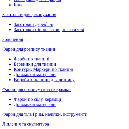
Інше
Заготовки для декорування
Заготовки дерев`яні
Заготовки пінопластові, пластикові
Золочення
Фарби для розпису тканин
Фарби по тканині
Барвники для тканин
Контури, Маркери по тканині
Допоміжні матеріали
Вироби з тканини для розпису
Фарби для розпису скла і кераміки
Фарби по склу, кераміці
Допоміжні матеріали
Фарби для тіла Грим, наліпки, інструменти
Ліплення та скульптура