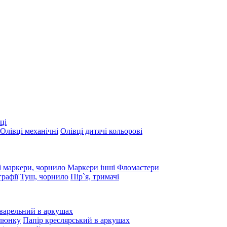
ці
Олівці механічні
Олівці дитячі кольорові
 маркери, чорнило
Маркери інші
Фломастери
графії
Туш, чорнило
Пір`я, тримачі
варельний в аркушах
алюнку
Папір креслярський в аркушах