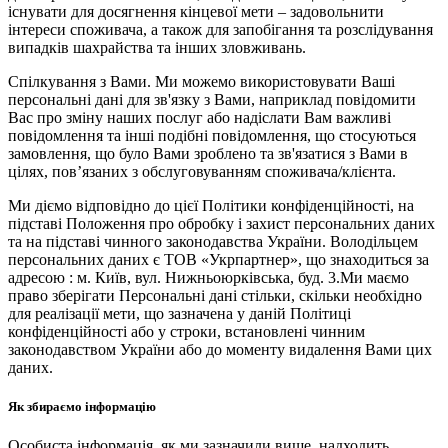
існувати для досягнення кінцевої мети – задовольнити
інтереси споживача, а також для запобігання та розслідування
випадків шахрайства та інших зловживань.
Спілкування з Вами. Ми можемо використовувати Ваші
персональні дані для зв'язку з Вами, наприклад повідомити
Вас про зміну наших послуг або надіслати Вам важливі
повідомлення та інші подібні повідомлення, що стосуються
замовлення, що було Вами зроблено та зв'язатися з Вами в
цілях, пов’язаних з обслуговуванням споживача/клієнта.
Ми діємо відповідно до цієї Політики конфіденційності, на
підставі Положення про обробку і захист персональних даних
та на підставі чинного законодавства України. Володільцем
персональних даних є ТОВ «Укрпартнер», що знаходиться за
адресою : м. Київ, вул. Нижньоюркiвська, буд. 3.Ми маємо
право зберігати Персональні дані стільки, скільки необхідно
для реалізації мети, що зазначена у даній Політиці
конфіденційності або у строки, встановлені чинним
законодавством України або до моменту видалення Вами цих
даних.
Як збираємо інформацію
Особиста інформація, як ми зазначили вище, надходить