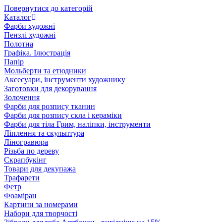
Повернутися до категорій
Каталог
Фарби художні
Пензлі художні
Полотна
Графіка. Ілюстрація
Папір
Мольберти та етюдники
Аксесуари, інструменти художнику
Заготовки для декорування
Золочення
Фарби для розпису тканин
Фарби для розпису скла і кераміки
Фарби для тіла Грим, наліпки, інструменти
Ліплення та скульптура
Ліногравюра
Різьба по дереву
Скрапбукінг
Товари для декупажа
Трафарети
Фетр
Фоаміран
Картини за номерами
Набори для творчості