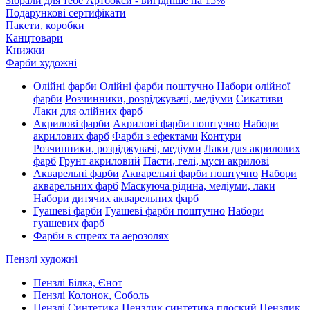
Зібрали для тебе Артбокси - вигідніше на 15%
Подарункові сертифікати
Пакети, коробки
Канцтовари
Книжки
Фарби художні
Олійні фарби
Олійні фарби поштучно
Набори олійної
фарби
Розчинники, розріджувачі, медіуми
Сикативи
Лаки для олійних фарб
Акрилові фарби
Акрилові фарби поштучно
Набори
акрилових фарб
Фарби з ефектами
Контури
Розчинники, розріджувачі, медіуми
Лаки для акрилових
фарб
Грунт акриловий
Пасти, гелі, муси акрилові
Акварельні фарби
Акварельні фарби поштучно
Набори
акварельних фарб
Маскуюча рідина, медіуми, лаки
Набори дитячих акварельних фарб
Гуашеві фарби
Гуашеві фарби поштучно
Набори
гуашевих фарб
Фарби в спреях та аерозолях
Пензлі художні
Пензлі Білка, Єнот
Пензлі Колонок, Соболь
Пензлі Синтетика
Пензлик синтетика плоский
Пензлик