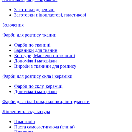
Заготовки дерев`яні
Заготовки пінопластові, пластикові
Золочення
Фарби для розпису тканин
Фарби по тканині
Барвники для тканин
Контури, Маркери по тканині
Допоміжні матеріали
Вироби з тканини для розпису
Фарби для розпису скла і кераміки
Фарби по склу, кераміці
Допоміжні матеріали
Фарби для тіла Грим, наліпки, інструменти
Ліплення та скульптура
Пластилін
Паста самозастигаюча (глина)