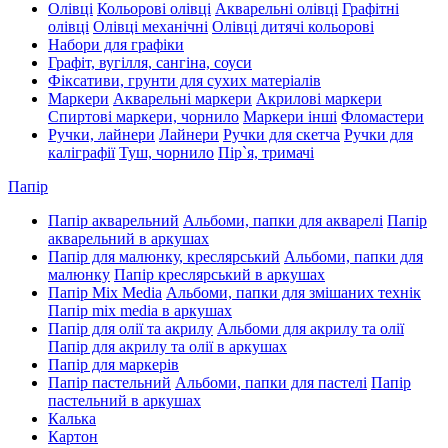
Олівці
Кольорові олівці
Акварельні олівці
Графітні
олівці
Олівці механічні
Олівці дитячі кольорові
Набори для графіки
Графіт, вугілля, сангіна, соуси
Фіксативи, грунти для сухих матеріалів
Маркери
Акварельні маркери
Акрилові маркери
Спиртові маркери, чорнило
Маркери інші
Фломастери
Ручки, лайнери
Лайнери
Ручки для скетча
Ручки для
каліграфії
Туш, чорнило
Пір`я, тримачі
Папір
Папір акварельний
Альбоми, папки для акварелі
Папір
акварельний в аркушах
Папір для малюнку, креслярський
Альбоми, папки для
малюнку
Папір креслярський в аркушах
Папір Mix Media
Альбоми, папки для змішаних технік
Папір mix media в аркушах
Папір для олії та акрилу
Альбоми для акрилу та олії
Папір для акрилу та олії в аркушах
Папір для маркерів
Папір пастельний
Альбоми, папки для пастелі
Папір
пастельний в аркушах
Калька
Картон