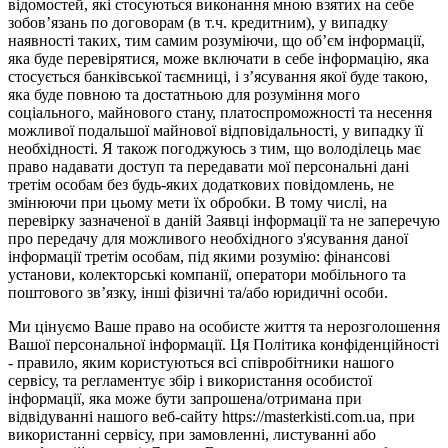
відомостей, які стосуються виконання мною взятих на себе
зобов’язань по договорам (в т.ч. кредитним), у випадку
наявності таких, тим самим розуміючи, що об’єм інформації,
яка буде перевірятися, може включати в себе інформацію, яка
стосується банківської таємниці, і з’ясування якої буде такою,
яка буде повною та достатньою для розуміння мого
соціального, майнового стану, платоспроможності та несення
можливої подальшої майнової відповідальності, у випадку її
необхідності. Я також погоджуюсь з тим, що володілець має
право надавати доступ та передавати мої персональні дані
третім особам без будь-яких додаткових повідомлень, не
змінюючи при цьому мети їх обробки. В тому числі, на
перевірку зазначеної в даній Заявці інформації та не заперечую
про передачу для можливого необхідного з'ясування даної
інформації третім особам, під якими розумію: фінансові
установи, колекторські компанії, оператори мобільного та
поштового зв’язку, інші фізичні та/або юридичні особи.
Ми цінуємо Ваше право на особисте життя та нерозголошення
Вашої персональної інформації. Ця Політика конфіденційності
- правило, яким користуються всі співробітники нашого
сервісу, та регламентує збір і використання особистої
інформації, яка може бути запрошена/отримана при
відвідуванні нашого веб-сайту https://masterkisti.com.ua, при
використанні сервісу, при замовленні, листуванні або