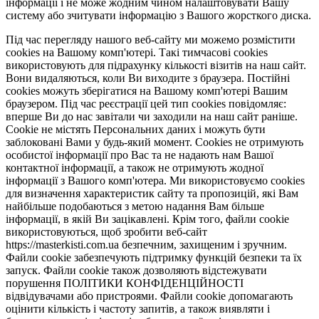
інформації і не може жодним чином налаштовувати Вашу
систему або зчитувати інформацію з Вашого жорсткого диска.
Під час перегляду нашого веб-сайту ми можемо розмістити
cookies на Вашому комп'ютері. Такі тимчасові cookies
використовують для підрахунку кількості візитів на наш сайт.
Вони видаляються, коли Ви виходите з браузера. Постійні
cookies можуть зберігатися на Вашому комп'ютері Вашим
браузером. Під час реєстрації цей тип cookies повідомляє:
вперше Ви до нас завітали чи заходили на наш сайт раніше.
Cookie не містять Персональних даних і можуть бути
заблоковані Вами у будь-який момент. Сookies не отримують
особистої інформації про Вас та не надають нам Вашої
контактної інформації, а також не отримують жодної
інформації з Вашого комп'ютера. Ми використовуємо cookies
для визначення характеристик сайту та пропозицій, які Вам
найбільше подобаються з метою надання Вам більше
інформації, в якій Ви зацікавлені. Крім того, файли cookie
використовуються, щоб зробити веб-сайт
https://masterkisti.com.ua безпечним, захищеним і зручним.
Файли cookie забезпечують підтримку функцій безпеки та їх
запуск. Файли cookie також дозволяють відстежувати
порушення ПОЛІТИКИ КОНФІДЕНЦІЙНОСТІ
відвідувачами або пристроями. Файли cookie допомагають
оцінити кількість і частоту запитів, а також виявляти і