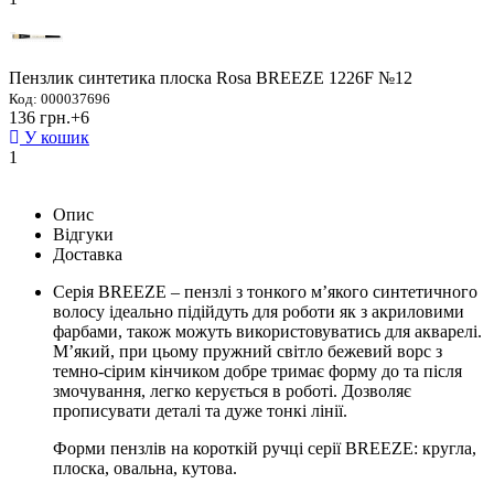
Пензлик синтетика плоска Rosa BREEZE 1226F №12
Код: 000037696
136 грн.
+6
У кошик
1
Опис
Відгуки
Доставка
Серія BREEZE – пензлі з тонкого м’якого синтетичного
волосу ідеально підійдуть для роботи як з акриловими
фарбами, також можуть використовуватись для акварелі.
М’який, при цьому пружний світло бежевий ворс з
темно-сірим кінчиком добре тримає форму до та після
змочування, легко керується в роботі. Дозволяє
прописувати деталі та дуже тонкі лінії.
Форми пензлів на короткій ручці серії BREEZE: кругла,
плоска, овальна, кутова.