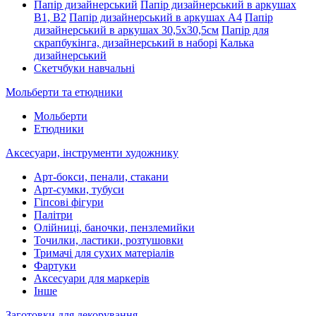
Папір дизайнерський
Папір дизайнерський в аркушах
В1, В2
Папір дизайнерський в аркушах А4
Папір
дизайнерський в аркушах 30,5х30,5см
Папір для
скрапбукінга, дизайнерський в наборі
Калька
дизайнерський
Скетчбуки навчальні
Мольберти та етюдники
Мольберти
Етюдники
Аксесуари, інструменти художнику
Арт-бокси, пенали, стакани
Арт-сумки, тубуси
Гіпсові фігури
Палітри
Олійниці, баночки, пензлемийки
Точилки, ластики, розтушовки
Тримачі для сухих матеріалів
Фартуки
Аксесуари для маркерів
Інше
Заготовки для декорування