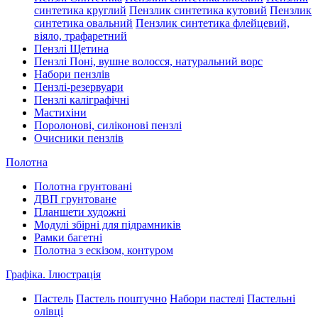
синтетика круглий
Пензлик синтетика кутовий
Пензлик
синтетика овальний
Пензлик синтетика флейцевий,
віяло, трафаретний
Пензлі Щетина
Пензлі Поні, вушне волосся, натуральний ворс
Набори пензлів
Пензлі-резервуари
Пензлі каліграфічні
Мастихіни
Поролонові, силіконові пензлі
Очисники пензлів
Полотна
Полотна грунтовані
ДВП грунтоване
Планшети художні
Модулі збірні для підрамників
Рамки багетні
Полотна з ескізом, контуром
Графіка. Ілюстрація
Пастель
Пастель поштучно
Набори пастелі
Пастельні
олівці