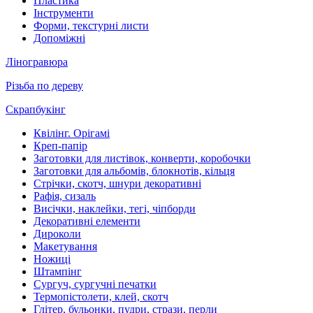
Пластика
Інструменти
Форми, текстурні листи
Допоміжні
Ліногравюра
Різьба по дереву
Скрапбукінг
Квілінг. Орігамі
Креп-папір
Заготовки для листівок, конверти, коробочки
Заготовки для альбомів, блокнотів, кільця
Стрічки, скотч, шнури декоративні
Рафія, сизаль
Висічки, наклейки, тегі, чіпборди
Декоративні елементи
Дироколи
Макетування
Ножиці
Штампінг
Сургуч, сургучні печатки
Термопістолети, клей, скотч
Глітер, бульонки, пудри, стрази, перли