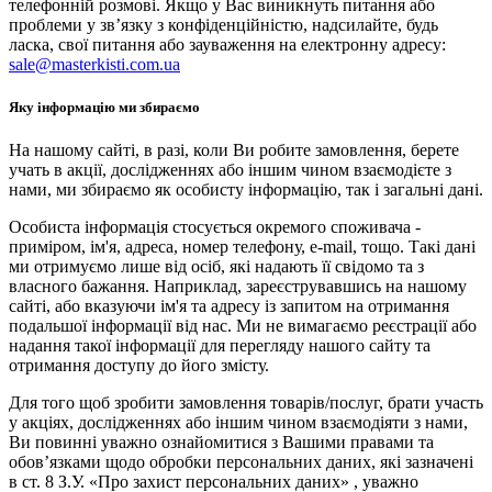
телефонній розмові. Якщо у Вас виникнуть питання або
проблеми у зв’язку з конфіденційністю, надсилайте, будь
ласка, свої питання або зауваження на електронну адресу:
sale@masterkisti.com.ua
Яку інформацію ми збираємо
На нашому сайті, в разі, коли Ви робите замовлення, берете
учать в акції, дослідженнях або іншим чином взаємодієте з
нами, ми збираємо як особисту інформацію, так і загальні дані.
Особиста інформація стосується окремого споживача -
приміром, ім'я, адреса, номер телефону, e-mail, тощо. Такі дані
ми отримуємо лише від осіб, які надають її свідомо та з
власного бажання. Наприклад, зареєструвавшись на нашому
сайті, або вказуючи ім'я та адресу із запитом на отримання
подальшої інформації від нас. Ми не вимагаємо реєстрації або
надання такої інформації для перегляду нашого сайту та
отримання доступу до його змісту.
Для того щоб зробити замовлення товарів/послуг, брати участь
у акціях, дослідженнях або іншим чином взаємодіяти з нами,
Ви повинні уважно ознайомитися з Вашими правами та
обов’язками щодо обробки персональних даних, які зазначені
в ст. 8 З.У. «Про захист персональних даних» , уважно