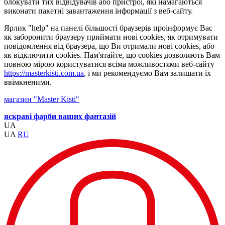
блокувати тих відвідувачів або пристрої, які намагаються
виконати пакетні завантаження інформації з веб-сайту.
Ярлик "help" на панелі більшості браузерів проінформує Вас
як заборонити браузеру приймати нові cookies, як отримувати
повідомлення від браузера, що Ви отримали нові cookies, або
як відключити cookies. Пам'ятайте, що cookies дозволяють Вам
повною мірою користуватися всіма можливостями веб-сайту
https://masterkisti.com.ua
, і ми рекомендуємо Вам залишати їх
ввімкненими.
магазин "Master Kisti"
яскраві фарби ваших фантазій
UA
UA
RU