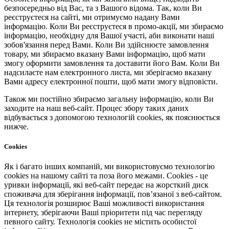
безпосередньо від Вас, та з Вашого відома. Так, коли Ви
реєструєтеся на сайті, ми отримуємо надану Вами
інформацію. Коли Ви реєструєтеся в промо-акції, ми збираємо
інформацію, необхідну для Вашої участі, аби виконати наші
зобов'язання перед Вами. Коли Ви здійснюєте замовлення
товару, ми збираємо вказану Вами інформацію, щоб мати
змогу оформити замовлення та доставити його Вам. Коли Ви
надсилаєте нам електронного листа, ми зберігаємо вказану
Вами адресу електронної пошти, щоб мати змогу відповісти.
Також ми постійно збираємо загальну інформацію, коли Ви
заходите на наш веб-сайт. Процес збору таких даних
відбувається з допомогою технологій cookies, як пояснюється
нижче.
Cookies
Як і багато інших компаній, ми використовуємо технологію
cookies на нашому сайті та поза його межами. Cookies - це
уривки інформації, які веб-сайт передає на жорсткий диск
споживача для зберігання інформації, пов’язаної з веб-сайтом.
Ця технологія розширює Ваші можливості використання
інтернету, зберігаючи Ваші пріоритети під час перегляду
певного сайту. Технологія cookies не містить особистої