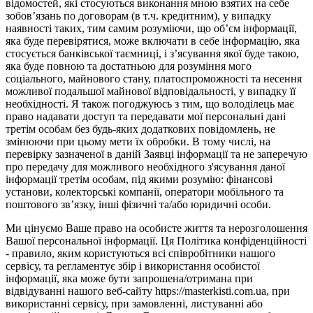
відомостей, які стосуються виконання мною взятих на себе
зобов’язань по договорам (в т.ч. кредитним), у випадку
наявності таких, тим самим розуміючи, що об’єм інформації,
яка буде перевірятися, може включати в себе інформацію, яка
стосується банківської таємниці, і з’ясування якої буде такою,
яка буде повною та достатньою для розуміння мого
соціального, майнового стану, платоспроможності та несення
можливої подальшої майнової відповідальності, у випадку її
необхідності. Я також погоджуюсь з тим, що володілець має
право надавати доступ та передавати мої персональні дані
третім особам без будь-яких додаткових повідомлень, не
змінюючи при цьому мети їх обробки. В тому числі, на
перевірку зазначеної в даній Заявці інформації та не заперечую
про передачу для можливого необхідного з'ясування даної
інформації третім особам, під якими розумію: фінансові
установи, колекторські компанії, оператори мобільного та
поштового зв’язку, інші фізичні та/або юридичні особи.
Ми цінуємо Ваше право на особисте життя та нерозголошення
Вашої персональної інформації. Ця Політика конфіденційності
- правило, яким користуються всі співробітники нашого
сервісу, та регламентує збір і використання особистої
інформації, яка може бути запрошена/отримана при
відвідуванні нашого веб-сайту https://masterkisti.com.ua, при
використанні сервісу, при замовленні, листуванні або