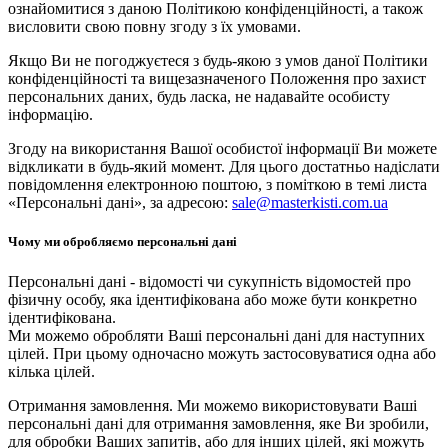
ознайомитися з даною Політикою конфіденційності, а також
висловити свою повну згоду з їх умовами.
Якщо Ви не погоджуєтеся з будь-якою з умов даної Політики
конфіденційності та вищезазначеного Положення про захист
персональних даних, будь ласка, не надавайте особисту
інформацію.
Згоду на використання Вашої особистої інформації Ви можете
відкликати в будь-який момент. Для цього достатньо надіслати
повідомлення електронною поштою, з поміткою в темі листа
«Персональні дані», за адресою:
sale@masterkisti.com.ua
Чому ми обробляємо персональні дані
Персональні дані - відомості чи сукупність відомостей про
фізичну особу, яка ідентифікована або може бути конкретно
ідентифікована.
Ми можемо обробляти Ваші персональні дані для наступних
цілей. При цьому одночасно можуть застосовуватися одна або
кілька цілей.
Отримання замовлення. Ми можемо використовувати Ваші
персональні дані для отримання замовлення, яке Ви зробили,
для обробки Ваших запитів, або для інших цілей, які можуть