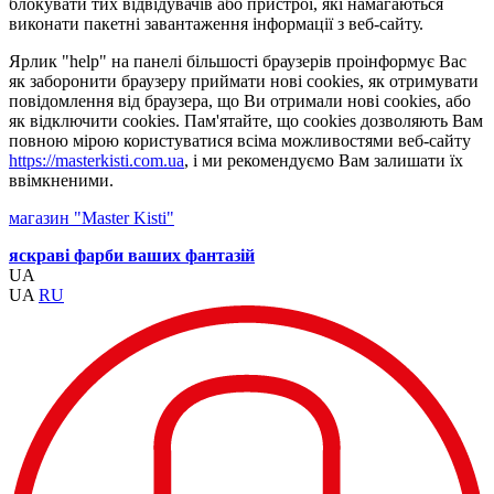
блокувати тих відвідувачів або пристрої, які намагаються
виконати пакетні завантаження інформації з веб-сайту.
Ярлик "help" на панелі більшості браузерів проінформує Вас
як заборонити браузеру приймати нові cookies, як отримувати
повідомлення від браузера, що Ви отримали нові cookies, або
як відключити cookies. Пам'ятайте, що cookies дозволяють Вам
повною мірою користуватися всіма можливостями веб-сайту
https://masterkisti.com.ua
, і ми рекомендуємо Вам залишати їх
ввімкненими.
магазин "Master Kisti"
яскраві фарби ваших фантазій
UA
UA
RU