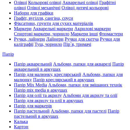
Олівці
Кольорові олівці
Акварельні олівці
Графітні
олівці
Олівці механічні
Олівці дитячі кольорові
Набори для графіки
Графіт, вугілля, сангіна, соуси
Фіксативи, грунти для сухих матеріалів
Маркери
Акварельні маркери
Акрилові маркери
Спиртові маркери, чорнило
Маркери інші
Фломастери
Ручки, лайнери
Лайнери
Ручки для скетча
Ручки для
каліграфії
Туш, чорнило
Пір`я, тримачі
Папір
Папір акварельний
Альбоми, папки для акварелі
Папір
акварельний в аркушах
Папір для малюнку, креслярський
Альбоми, папки для
малюнку
Папір креслярський в аркушах
Папір Mix Media
Альбоми, папки для змішаних технік
Папір mix media в аркушах
Папір для олії та акрилу
Альбоми для акрилу та олії
Папір для акрилу та олії в аркушах
Папір для маркерів
Папір пастельний
Альбоми, папки для пастелі
Папір
пастельний в аркушах
Калька
Картон