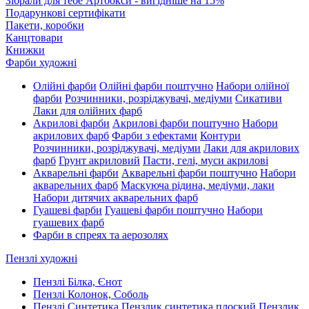
Зібрали для тебе Артбокси - вигідніше на 15%
Подарункові сертифікати
Пакети, коробки
Канцтовари
Книжки
Фарби художні
Олійні фарби
Олійні фарби поштучно
Набори олійної
фарби
Розчинники, розріджувачі, медіуми
Сикативи
Лаки для олійних фарб
Акрилові фарби
Акрилові фарби поштучно
Набори
акрилових фарб
Фарби з ефектами
Контури
Розчинники, розріджувачі, медіуми
Лаки для акрилових
фарб
Грунт акриловий
Пасти, гелі, муси акрилові
Акварельні фарби
Акварельні фарби поштучно
Набори
акварельних фарб
Маскуюча рідина, медіуми, лаки
Набори дитячих акварельних фарб
Гуашеві фарби
Гуашеві фарби поштучно
Набори
гуашевих фарб
Фарби в спреях та аерозолях
Пензлі художні
Пензлі Білка, Єнот
Пензлі Колонок, Соболь
Пензлі Синтетика
Пензлик синтетика плоский
Пензлик