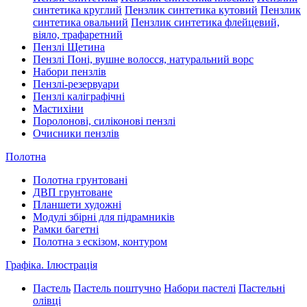
синтетика круглий
Пензлик синтетика кутовий
Пензлик
синтетика овальний
Пензлик синтетика флейцевий,
віяло, трафаретний
Пензлі Щетина
Пензлі Поні, вушне волосся, натуральний ворс
Набори пензлів
Пензлі-резервуари
Пензлі каліграфічні
Мастихіни
Поролонові, силіконові пензлі
Очисники пензлів
Полотна
Полотна грунтовані
ДВП грунтоване
Планшети художні
Модулі збірні для підрамників
Рамки багетні
Полотна з ескізом, контуром
Графіка. Ілюстрація
Пастель
Пастель поштучно
Набори пастелі
Пастельні
олівці