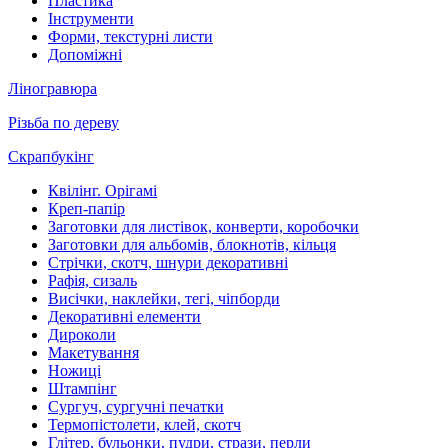
Пластика
Інструменти
Форми, текстурні листи
Допоміжні
Ліногравюра
Різьба по дереву
Скрапбукінг
Квілінг. Орігамі
Креп-папір
Заготовки для листівок, конверти, коробочки
Заготовки для альбомів, блокнотів, кільця
Стрічки, скотч, шнури декоративні
Рафія, сизаль
Висічки, наклейки, тегі, чіпборди
Декоративні елементи
Дироколи
Макетування
Ножиці
Штампінг
Сургуч, сургучні печатки
Термопістолети, клей, скотч
Глітер, бульонки, пудри, стрази, перли