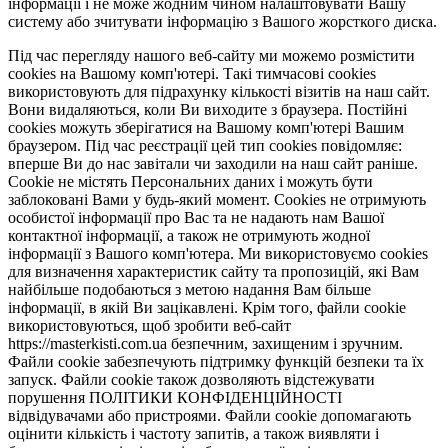
інформації і не може жодним чином налаштовувати Вашу
систему або зчитувати інформацію з Вашого жорсткого диска.
Під час перегляду нашого веб-сайту ми можемо розмістити
cookies на Вашому комп'ютері. Такі тимчасові cookies
використовують для підрахунку кількості візитів на наш сайт.
Вони видаляються, коли Ви виходите з браузера. Постійні
cookies можуть зберігатися на Вашому комп'ютері Вашим
браузером. Під час реєстрації цей тип cookies повідомляє:
вперше Ви до нас завітали чи заходили на наш сайт раніше.
Cookie не містять Персональних даних і можуть бути
заблоковані Вами у будь-який момент. Сookies не отримують
особистої інформації про Вас та не надають нам Вашої
контактної інформації, а також не отримують жодної
інформації з Вашого комп'ютера. Ми використовуємо cookies
для визначення характеристик сайту та пропозицій, які Вам
найбільше подобаються з метою надання Вам більше
інформації, в якій Ви зацікавлені. Крім того, файли cookie
використовуються, щоб зробити веб-сайт
https://masterkisti.com.ua безпечним, захищеним і зручним.
Файли cookie забезпечують підтримку функцій безпеки та їх
запуск. Файли cookie також дозволяють відстежувати
порушення ПОЛІТИКИ КОНФІДЕНЦІЙНОСТІ
відвідувачами або пристроями. Файли cookie допомагають
оцінити кількість і частоту запитів, а також виявляти і