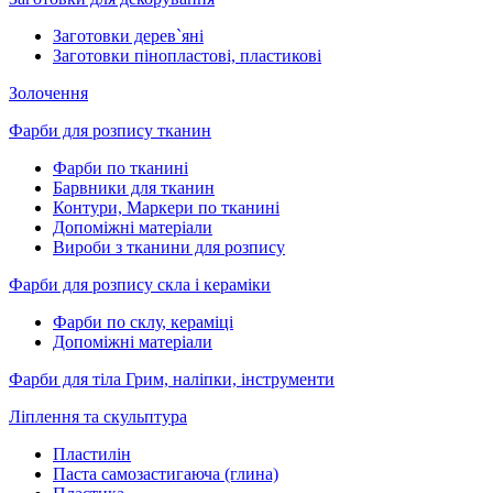
Заготовки дерев`яні
Заготовки пінопластові, пластикові
Золочення
Фарби для розпису тканин
Фарби по тканині
Барвники для тканин
Контури, Маркери по тканині
Допоміжні матеріали
Вироби з тканини для розпису
Фарби для розпису скла і кераміки
Фарби по склу, кераміці
Допоміжні матеріали
Фарби для тіла Грим, наліпки, інструменти
Ліплення та скульптура
Пластилін
Паста самозастигаюча (глина)