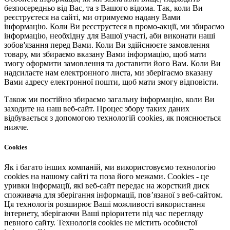
безпосередньо від Вас, та з Вашого відома. Так, коли Ви
реєструєтеся на сайті, ми отримуємо надану Вами
інформацію. Коли Ви реєструєтеся в промо-акції, ми збираємо
інформацію, необхідну для Вашої участі, аби виконати наші
зобов'язання перед Вами. Коли Ви здійснюєте замовлення
товару, ми збираємо вказану Вами інформацію, щоб мати
змогу оформити замовлення та доставити його Вам. Коли Ви
надсилаєте нам електронного листа, ми зберігаємо вказану
Вами адресу електронної пошти, щоб мати змогу відповісти.
Також ми постійно збираємо загальну інформацію, коли Ви
заходите на наш веб-сайт. Процес збору таких даних
відбувається з допомогою технологій cookies, як пояснюється
нижче.
Cookies
Як і багато інших компаній, ми використовуємо технологію
cookies на нашому сайті та поза його межами. Cookies - це
уривки інформації, які веб-сайт передає на жорсткий диск
споживача для зберігання інформації, пов’язаної з веб-сайтом.
Ця технологія розширює Ваші можливості використання
інтернету, зберігаючи Ваші пріоритети під час перегляду
певного сайту. Технологія cookies не містить особистої