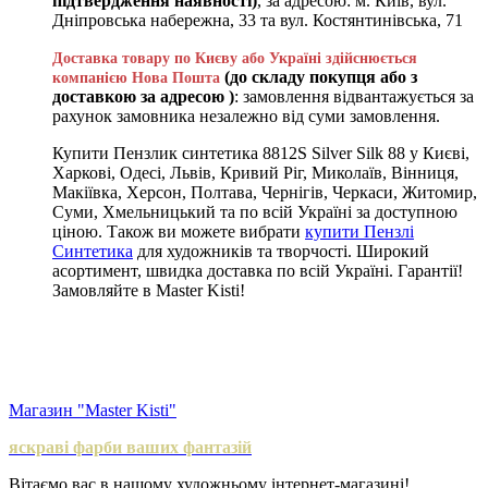
підтвердження наявності)
, за адресою: м. Київ, вул.
Дніпровська набережна, 33 та вул. Костянтинівська, 71
Доставка товару по Києву або Україні здійснюється
(до складу покупця або з
компанією Нова Пошта
доставкою за адресою )
: замовлення відвантажується за
рахунок замовника незалежно від суми замовлення.
Купити Пензлик синтетика 8812S Silver Silk 88 у Києві,
Харкові, Одесі, Львів, Кривий Ріг, Миколаїв, Вінниця,
Макіївка, Херсон, Полтава, Чернігів, Черкаси, Житомир,
Суми, Хмельницький та по всій Україні за доступною
ціною. Також ви можете вибрати
купити Пензлі
Синтетика
для художників та творчості. Широкий
асортимент, швидка доставка по всій Україні. Гарантії!
Замовляйте в Master Kisti!
Магазин "Master Kisti"
яскраві фарби ваших фантазій
Вітаємо вас в нашому художньому інтернет-магазині!