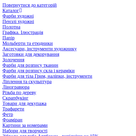
Повернутися до категорій
Каталог
Фарби художні
Пензлі художні
Полотна
Графіка. Ілюстрація
Папір
Мольберти та етюдники
Аксесуари, інструменти художнику
Заготовки для декорування
Золочення
Фарби для розпису тканин
Фарби для розпису скла і кераміки
Фарби для тіла Грим, наліпки, інструменти
Ліплення та скульптура
Ліногравюра
Різьба по дереву
Скрапбукінг
Товари для декупажа
Трафарети
Фетр
Фоаміран
Картини за номерами
Набори для творчості