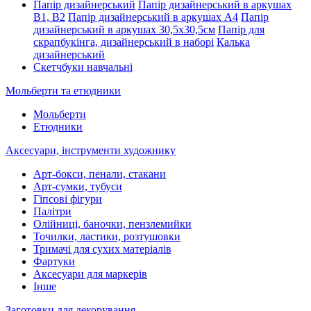
Папір дизайнерський
Папір дизайнерський в аркушах
В1, В2
Папір дизайнерський в аркушах А4
Папір
дизайнерський в аркушах 30,5х30,5см
Папір для
скрапбукінга, дизайнерський в наборі
Калька
дизайнерський
Скетчбуки навчальні
Мольберти та етюдники
Мольберти
Етюдники
Аксесуари, інструменти художнику
Арт-бокси, пенали, стакани
Арт-сумки, тубуси
Гіпсові фігури
Палітри
Олійниці, баночки, пензлемийки
Точилки, ластики, розтушовки
Тримачі для сухих матеріалів
Фартуки
Аксесуари для маркерів
Інше
Заготовки для декорування