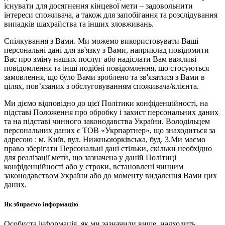
існувати для досягнення кінцевої мети – задовольнити
інтереси споживача, а також для запобігання та розслідування
випадків шахрайства та інших зловживань.
Спілкування з Вами. Ми можемо використовувати Ваші
персональні дані для зв'язку з Вами, наприклад повідомити
Вас про зміну наших послуг або надіслати Вам важливі
повідомлення та інші подібні повідомлення, що стосуються
замовлення, що було Вами зроблено та зв'язатися з Вами в
цілях, пов’язаних з обслуговуванням споживача/клієнта.
Ми діємо відповідно до цієї Політики конфіденційності, на
підставі Положення про обробку і захист персональних даних
та на підставі чинного законодавства України. Володільцем
персональних даних є ТОВ «Укрпартнер», що знаходиться за
адресою : м. Київ, вул. Нижньоюркiвська, буд. 3.Ми маємо
право зберігати Персональні дані стільки, скільки необхідно
для реалізації мети, що зазначена у даній Політиці
конфіденційності або у строки, встановлені чинним
законодавством України або до моменту видалення Вами цих
даних.
Як збираємо інформацію
Особиста інформація, як ми зазначили вище, надходить