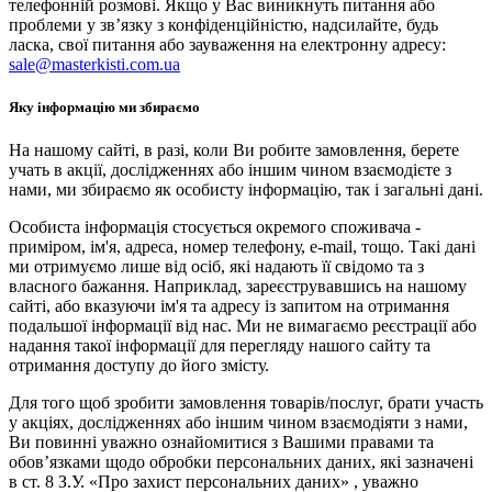
телефонній розмові. Якщо у Вас виникнуть питання або
проблеми у зв’язку з конфіденційністю, надсилайте, будь
ласка, свої питання або зауваження на електронну адресу:
sale@masterkisti.com.ua
Яку інформацію ми збираємо
На нашому сайті, в разі, коли Ви робите замовлення, берете
учать в акції, дослідженнях або іншим чином взаємодієте з
нами, ми збираємо як особисту інформацію, так і загальні дані.
Особиста інформація стосується окремого споживача -
приміром, ім'я, адреса, номер телефону, e-mail, тощо. Такі дані
ми отримуємо лише від осіб, які надають її свідомо та з
власного бажання. Наприклад, зареєструвавшись на нашому
сайті, або вказуючи ім'я та адресу із запитом на отримання
подальшої інформації від нас. Ми не вимагаємо реєстрації або
надання такої інформації для перегляду нашого сайту та
отримання доступу до його змісту.
Для того щоб зробити замовлення товарів/послуг, брати участь
у акціях, дослідженнях або іншим чином взаємодіяти з нами,
Ви повинні уважно ознайомитися з Вашими правами та
обов’язками щодо обробки персональних даних, які зазначені
в ст. 8 З.У. «Про захист персональних даних» , уважно