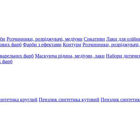
рби
Розчинники, розріджувачі, медіуми
Сикативи
Лаки для олійн
ових фарб
Фарби з ефектами
Контури
Розчинники, розріджувачі
варельних фарб
Маскуюча рідина, медіуми, лаки
Набори дитячих
х фарб
интетика круглий
Пензлик синтетика кутовий
Пензлик синтетик