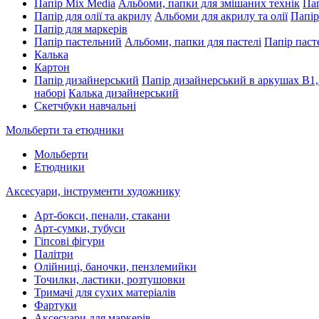
Папір Mix Media
Альбоми, папки для змішаних технік
Пап
Папір для олії та акрилу
Альбоми для акрилу та олії
Папір
Папір для маркерів
Папір пастельний
Альбоми, папки для пастелі
Папір паст
Калька
Картон
Папір дизайнерський
Папір дизайнерський в аркушах В1,
наборі
Калька дизайнерський
Скетчбуки навчальні
Мольберти та етюдники
Мольберти
Етюдники
Аксесуари, інструменти художнику
Арт-бокси, пенали, стакани
Арт-сумки, тубуси
Гіпсові фігури
Палітри
Олійниці, баночки, пензлемийки
Точилки, ластики, розтушовки
Тримачі для сухих матеріалів
Фартуки
Аксесуари для маркерів