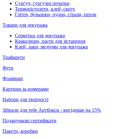
Сургуч, сургучні печатки
Термопістолети, клей, скотч
Глітер, бульонки, пудри, стрази, перли
Товари для декупажа
Серветки для декупажа
Кракелюри, пасти для зістарення
Клей, лаки, медіуми для декупажа
Трафарети
Фетр
Фоаміран
Картини за номерами
Набори для творчості
Зібрали для тебе Артбокси - вигідніше на 15%
Подарункові сертифікати
Пакети, коробки