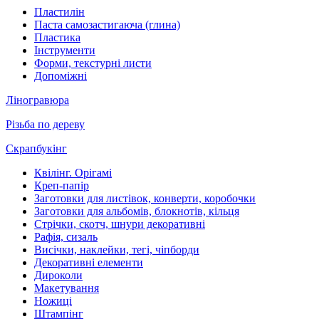
Пластилін
Паста самозастигаюча (глина)
Пластика
Інструменти
Форми, текстурні листи
Допоміжні
Ліногравюра
Різьба по дереву
Скрапбукінг
Квілінг. Орігамі
Креп-папір
Заготовки для листівок, конверти, коробочки
Заготовки для альбомів, блокнотів, кільця
Стрічки, скотч, шнури декоративні
Рафія, сизаль
Висічки, наклейки, тегі, чіпборди
Декоративні елементи
Дироколи
Макетування
Ножиці
Штампінг