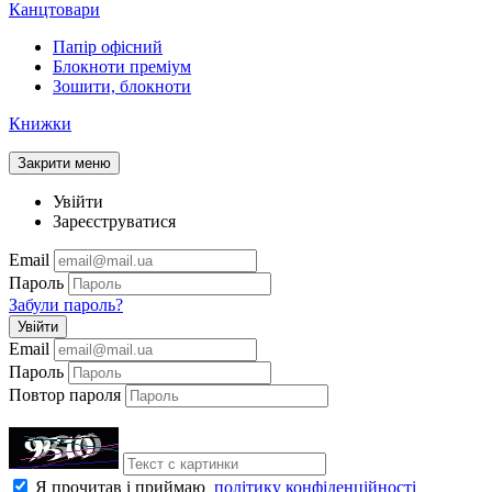
Канцтовари
Папір офісний
Блокноти преміум
Зошити, блокноти
Книжки
Закрити меню
Увійти
Зареєструватися
Email
Пароль
Забули пароль?
Увійти
Email
Пароль
Повтор пароля
Я прочитав і приймаю
політику конфіденційності