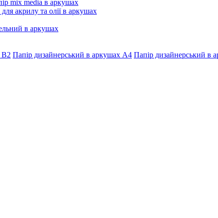
ір mix media в аркушах
 для акрилу та олії в аркушах
ельний в аркушах
 В2
Папір дизайнерський в аркушах А4
Папір дизайнерський в а