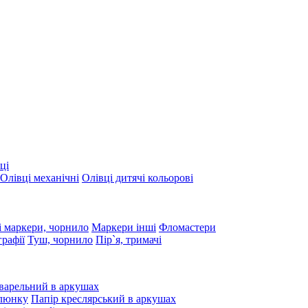
ці
Олівці механічні
Олівці дитячі кольорові
 маркери, чорнило
Маркери інші
Фломастери
графії
Туш, чорнило
Пір`я, тримачі
варельний в аркушах
алюнку
Папір креслярський в аркушах