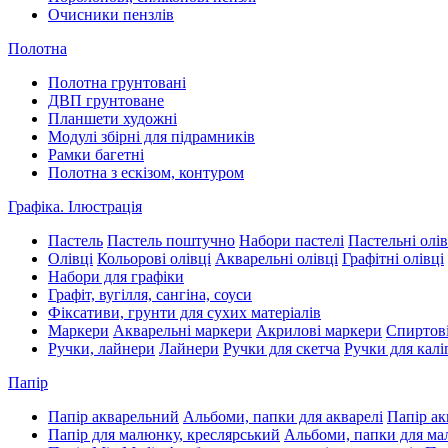
Очисники пензлів
Полотна
Полотна грунтовані
ДВП грунтоване
Планшети художні
Модулі збірні для підрамників
Рамки багетні
Полотна з ескізом, контуром
Графіка. Ілюстрація
Пастель
Пастель поштучно
Набори пастелі
Пастельні олів
Олівці
Кольорові олівці
Акварельні олівці
Графітні олівці
Набори для графіки
Графіт, вугілля, сангіна, соуси
Фіксативи, грунти для сухих матеріалів
Маркери
Акварельні маркери
Акрилові маркери
Спиртові
Ручки, лайнери
Лайнери
Ручки для скетча
Ручки для калі
Папір
Папір акварельний
Альбоми, папки для акварелі
Папір ак
Папір для малюнку, креслярський
Альбоми, папки для м