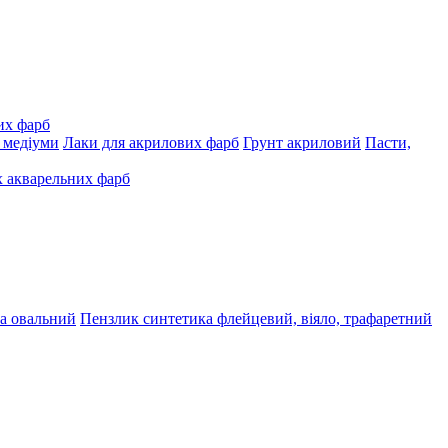
их фарб
, медіуми
Лаки для акрилових фарб
Грунт акриловий
Пасти,
 акварельних фарб
а овальний
Пензлик синтетика флейцевий, віяло, трафаретний