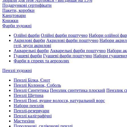
Зібрали для тебе Артбокси - вигідніше на 15%
Подарункові сертифікати
Пакети, коробки
Канцтовари
Книжки
Фарби художні
Олійні фарби
Олійні фарби поштучно
Набори олійної фа
Акрилові фарби
Акрилові фарби поштучно
Набори акрил
гелі, муси акрилові
Акварельні фарби
Акварельні фарби поштучно
Набори ак
Гуашеві фарби
Гуашеві фарби поштучно
Набори гуашеви
Фарби в спреях та аерозолях
Пензлі художні
Пензлі Білка, Єнот
Пензлі Колонок, Соболь
Пензлі Синтетика
Пензлик синтетика плоский
Пензлик с
Пензлі Щетина
Пензлі Поні, вушне волосся, натуральний ворс
Набори пензлів
Пензлі-резервуари
Пензлі каліграфічні
Мастихіни
Поролонові, силіконові пензлі