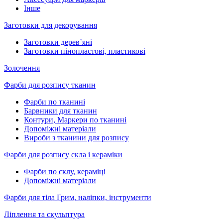
Інше
Заготовки для декорування
Заготовки дерев`яні
Заготовки пінопластові, пластикові
Золочення
Фарби для розпису тканин
Фарби по тканині
Барвники для тканин
Контури, Маркери по тканині
Допоміжні матеріали
Вироби з тканини для розпису
Фарби для розпису скла і кераміки
Фарби по склу, кераміці
Допоміжні матеріали
Фарби для тіла Грим, наліпки, інструменти
Ліплення та скульптура