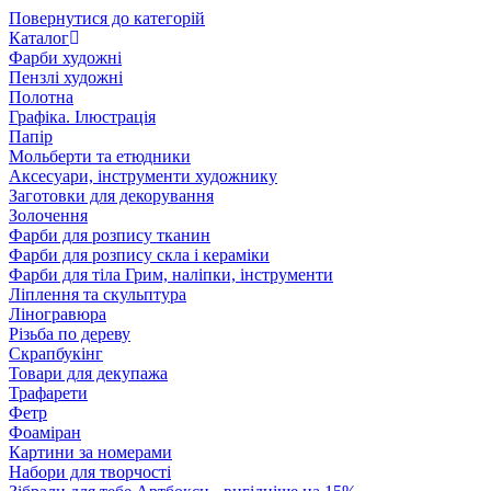
Повернутися до категорій
Каталог
Фарби художні
Пензлі художні
Полотна
Графіка. Ілюстрація
Папір
Мольберти та етюдники
Аксесуари, інструменти художнику
Заготовки для декорування
Золочення
Фарби для розпису тканин
Фарби для розпису скла і кераміки
Фарби для тіла Грим, наліпки, інструменти
Ліплення та скульптура
Ліногравюра
Різьба по дереву
Скрапбукінг
Товари для декупажа
Трафарети
Фетр
Фоаміран
Картини за номерами
Набори для творчості