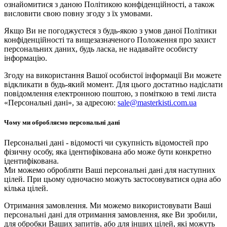
ознайомитися з даною Політикою конфіденційності, а також
висловити свою повну згоду з їх умовами.
Якщо Ви не погоджуєтеся з будь-якою з умов даної Політики
конфіденційності та вищезазначеного Положення про захист
персональних даних, будь ласка, не надавайте особисту
інформацію.
Згоду на використання Вашої особистої інформації Ви можете
відкликати в будь-який момент. Для цього достатньо надіслати
повідомлення електронною поштою, з поміткою в темі листа
«Персональні дані», за адресою:
sale@masterkisti.com.ua
Чому ми обробляємо персональні дані
Персональні дані - відомості чи сукупність відомостей про
фізичну особу, яка ідентифікована або може бути конкретно
ідентифікована.
Ми можемо обробляти Ваші персональні дані для наступних
цілей. При цьому одночасно можуть застосовуватися одна або
кілька цілей.
Отримання замовлення. Ми можемо використовувати Ваші
персональні дані для отримання замовлення, яке Ви зробили,
для обробки Ваших запитів, або для інших цілей, які можуть