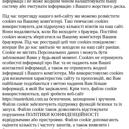
інформації і не може жодним чином налаштовувати Вашу
систему або зчитувати інформацію з Вашого жорсткого диска.
Під час перегляду нашого веб-сайту ми можемо розмістити
cookies на Вашому комп'ютері. Такі тимчасові cookies
використовують для підрахунку кількості візитів на наш сайт.
Вони видаляються, коли Ви виходите з браузера. Постійні
cookies можуть зберігатися на Вашому комп'ютері Вашим
браузером. Під час реєстрації цей тип cookies повідомляє:
вперше Ви до нас завітали чи заходили на наш сайт раніше.
Cookie не містять Персональних даних і можуть бути
заблоковані Вами у будь-який момент. Сookies не отримують
особистої інформації про Вас та не надають нам Вашої
контактної інформації, а також не отримують жодної
інформації з Вашого комп'ютера. Ми використовуємо cookies
для визначення характеристик сайту та пропозицій, які Вам
найбільше подобаються з метою надання Вам більше
інформації, в якій Ви зацікавлені. Крім того, файли cookie
використовуються, щоб зробити веб-сайт
https://masterkisti.com.ua безпечним, захищеним і зручним.
Файли cookie забезпечують підтримку функцій безпеки та їх
запуск. Файли cookie також дозволяють відстежувати
порушення ПОЛІТИКИ КОНФІДЕНЦІЙНОСТІ
відвідувачами або пристроями. Файли cookie допомагають
оцінити кількість і частоту запитів, а також виявляти і