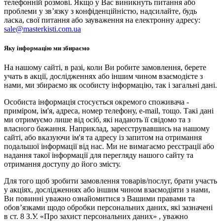
телефонній розмові. Якщо у Вас виникнуть питання або
проблеми у зв’язку з конфіденційністю, надсилайте, будь
ласка, свої питання або зауваження на електронну адресу:
sale@masterkisti.com.ua
Яку інформацію ми збираємо
На нашому сайті, в разі, коли Ви робите замовлення, берете
учать в акції, дослідженнях або іншим чином взаємодієте з
нами, ми збираємо як особисту інформацію, так і загальні дані.
Особиста інформація стосується окремого споживача -
приміром, ім'я, адреса, номер телефону, e-mail, тощо. Такі дані
ми отримуємо лише від осіб, які надають її свідомо та з
власного бажання. Наприклад, зареєструвавшись на нашому
сайті, або вказуючи ім'я та адресу із запитом на отримання
подальшої інформації від нас. Ми не вимагаємо реєстрації або
надання такої інформації для перегляду нашого сайту та
отримання доступу до його змісту.
Для того щоб зробити замовлення товарів/послуг, брати участь
у акціях, дослідженнях або іншим чином взаємодіяти з нами,
Ви повинні уважно ознайомитися з Вашими правами та
обов’язками щодо обробки персональних даних, які зазначені
в ст. 8 З.У. «Про захист персональних даних» , уважно