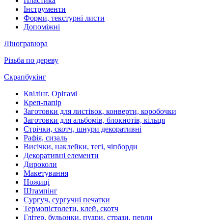
Пластика
Інструменти
Форми, текстурні листи
Допоміжні
Ліногравюра
Різьба по дереву
Скрапбукінг
Квілінг. Орігамі
Креп-папір
Заготовки для листівок, конверти, коробочки
Заготовки для альбомів, блокнотів, кільця
Стрічки, скотч, шнури декоративні
Рафія, сизаль
Висічки, наклейки, тегі, чіпборди
Декоративні елементи
Дироколи
Макетування
Ножиці
Штампінг
Сургуч, сургучні печатки
Термопістолети, клей, скотч
Глітер, бульонки, пудри, стрази, перли