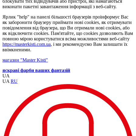
блокувати тих відвідувачів або пристрої, які намагаються
виконати пакетні завантаження інформації з веб-сайту.
Ярлик "help" на панелі більшості браузерів проінформує Вас
як заборонити браузеру приймати нові cookies, як отримувати
повідомлення від браузера, що Ви отримали нові cookies, або
як відключити cookies. Пам'ятайте, що cookies дозволяють Вам
повною мірою користуватися всіма можливостями веб-сайту
https://masterkisti.com.ua
, і ми рекомендуємо Вам залишати їх
ввімкненими.
магазин "Master Kisti"
яскраві фарби ваших фантазій
UA
UA
RU