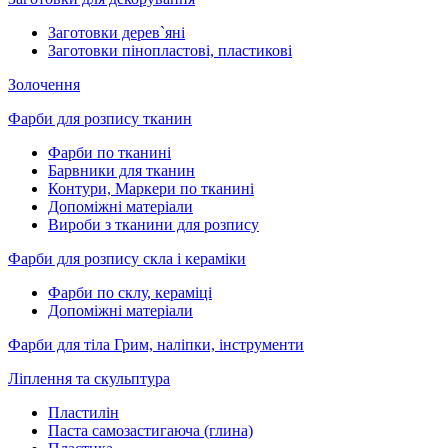
Заготовки дерев`яні
Заготовки пінопластові, пластикові
Золочення
Фарби для розпису тканин
Фарби по тканині
Барвники для тканин
Контури, Маркери по тканині
Допоміжні матеріали
Вироби з тканини для розпису
Фарби для розпису скла і кераміки
Фарби по склу, кераміці
Допоміжні матеріали
Фарби для тіла Грим, наліпки, інструменти
Ліплення та скульптура
Пластилін
Паста самозастигаюча (глина)