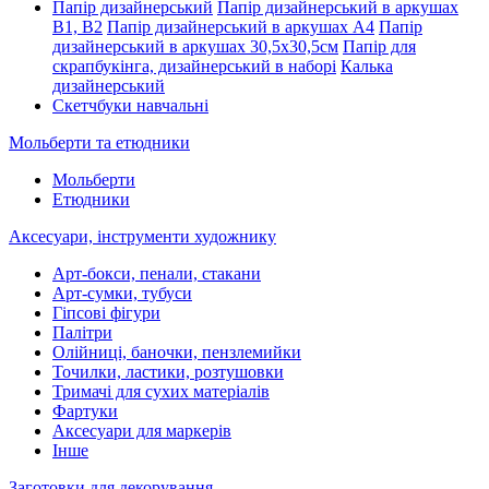
Папір дизайнерський
Папір дизайнерський в аркушах
В1, В2
Папір дизайнерський в аркушах А4
Папір
дизайнерський в аркушах 30,5х30,5см
Папір для
скрапбукінга, дизайнерський в наборі
Калька
дизайнерський
Скетчбуки навчальні
Мольберти та етюдники
Мольберти
Етюдники
Аксесуари, інструменти художнику
Арт-бокси, пенали, стакани
Арт-сумки, тубуси
Гіпсові фігури
Палітри
Олійниці, баночки, пензлемийки
Точилки, ластики, розтушовки
Тримачі для сухих матеріалів
Фартуки
Аксесуари для маркерів
Інше
Заготовки для декорування