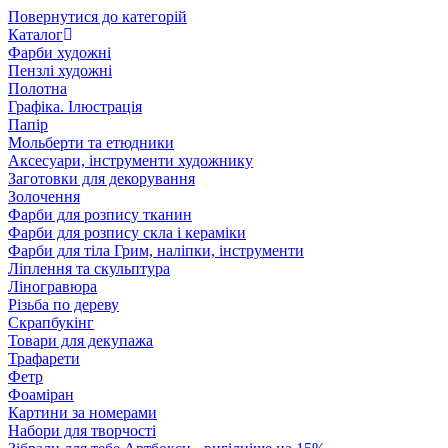
Повернутися до категорій
Каталог
Фарби художні
Пензлі художні
Полотна
Графіка. Ілюстрація
Папір
Мольберти та етюдники
Аксесуари, інструменти художнику
Заготовки для декорування
Золочення
Фарби для розпису тканин
Фарби для розпису скла і кераміки
Фарби для тіла Грим, наліпки, інструменти
Ліплення та скульптура
Ліногравюра
Різьба по дереву
Скрапбукінг
Товари для декупажа
Трафарети
Фетр
Фоаміран
Картини за номерами
Набори для творчості