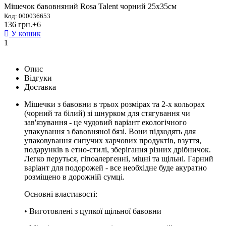
Мішечок бавовняний Rosa Talent чорний 25х35см
Код: 000036653
136 грн.
+6
У кошик
1
Опис
Відгуки
Доставка
Мішечки з бавовни в трьох розмірах та 2-х кольорах
(чорний та білий) зі шнурком для стягування чи
зав'язування - це чудовий варіант екологічного
упакування з бавовняної бязі. Вони підходять для
упаковування сипучих харчових продуктів, взуття,
подарунків в етно-стилі, зберігання різних дрібничок.
Легко перуться, гіпоалергенні, міцні та щільні. Гарний
варіант для подорожей - все необхідне буде акуратно
розміщено в дорожній сумці.
Основні властивості:
• Виготовлені з цупкої щільної бавовни