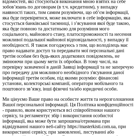
відомостей, які стосуються виконання мною взятих на себе
зобов’язань по договорам (в т.ч. кредитним), у випадку
наявності таких, тим самим розуміючи, що об’єм інформації,
яка буде перевірятися, може включати в себе інформацію, яка
стосується банківської таємниці, і з’ясування якої буде такою,
яка буде повною та достатньою для розуміння мого
соціального, майнового стану, платоспроможності та несення
можливої подальшої майнової відповідальності, у випадку її
необхідності. Я також погоджуюсь з тим, що володілець має
право надавати доступ та передавати мої персональні дані
третім особам без будь-яких додаткових повідомлень, не
змінюючи при цьому мети їх обробки. В тому числі, на
перевірку зазначеної в даній Заявці інформації та не заперечую
про передачу для можливого необхідного з'ясування даної
інформації третім особам, під якими розумію: фінансові
установи, колекторські компанії, оператори мобільного та
поштового зв’язку, інші фізичні та/або юридичні особи.
Ми цінуємо Ваше право на особисте життя та нерозголошення
Вашої персональної інформації. Ця Політика конфіденційності
- правило, яким користуються всі співробітники нашого
сервісу, та регламентує збір і використання особистої
інформації, яка може бути запрошена/отримана при
відвідуванні нашого веб-сайту https://masterkisti.com.ua, при
використанні сервісу, при замовленні, листуванні або