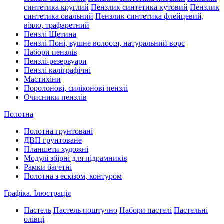
синтетика круглий
Пензлик синтетика кутовий
Пензлик
синтетика овальний
Пензлик синтетика флейцевий,
віяло, трафаретний
Пензлі Щетина
Пензлі Поні, вушне волосся, натуральний ворс
Набори пензлів
Пензлі-резервуари
Пензлі каліграфічні
Мастихіни
Поролонові, силіконові пензлі
Очисники пензлів
Полотна
Полотна грунтовані
ДВП грунтоване
Планшети художні
Модулі збірні для підрамників
Рамки багетні
Полотна з ескізом, контуром
Графіка. Ілюстрація
Пастель
Пастель поштучно
Набори пастелі
Пастельні
олівці