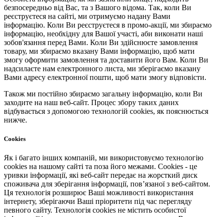
безпосередньо від Вас, та з Вашого відома. Так, коли Ви
реєструєтеся на сайті, ми отримуємо надану Вами
інформацію. Коли Ви реєструєтеся в промо-акції, ми збираємо
інформацію, необхідну для Вашої участі, аби виконати наші
зобов'язання перед Вами. Коли Ви здійснюєте замовлення
товару, ми збираємо вказану Вами інформацію, щоб мати
змогу оформити замовлення та доставити його Вам. Коли Ви
надсилаєте нам електронного листа, ми зберігаємо вказану
Вами адресу електронної пошти, щоб мати змогу відповісти.
Також ми постійно збираємо загальну інформацію, коли Ви
заходите на наш веб-сайт. Процес збору таких даних
відбувається з допомогою технологій cookies, як пояснюється
нижче.
Cookies
Як і багато інших компаній, ми використовуємо технологію
cookies на нашому сайті та поза його межами. Cookies - це
уривки інформації, які веб-сайт передає на жорсткий диск
споживача для зберігання інформації, пов’язаної з веб-сайтом.
Ця технологія розширює Ваші можливості використання
інтернету, зберігаючи Ваші пріоритети під час перегляду
певного сайту. Технологія cookies не містить особистої