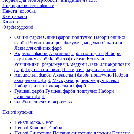
Зібрали для тебе Артбокси - вигідніше на 15%
Подарункові сертифікати
Пакети, коробки
Канцтовари
Книжки
Фарби художні
Олійні фарби
Олійні фарби поштучно
Набори олійної
фарби
Розчинники, розріджувачі, медіуми
Сикативи
Лаки для олійних фарб
Акрилові фарби
Акрилові фарби поштучно
Набори
акрилових фарб
Фарби з ефектами
Контури
Розчинники, розріджувачі, медіуми
Лаки для акрилових
фарб
Грунт акриловий
Пасти, гелі, муси акрилові
Акварельні фарби
Акварельні фарби поштучно
Набори
акварельних фарб
Маскуюча рідина, медіуми, лаки
Набори дитячих акварельних фарб
Гуашеві фарби
Гуашеві фарби поштучно
Набори
гуашевих фарб
Фарби в спреях та аерозолях
Пензлі художні
Пензлі Білка, Єнот
Пензлі Колонок, Соболь
Пензлі Синтетика
Пензлик синтетика плоский
Пензлик