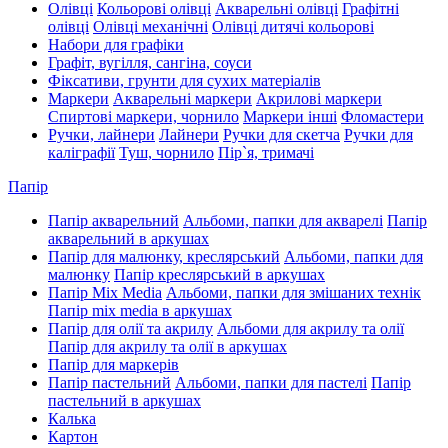
Олівці
Кольорові олівці
Акварельні олівці
Графітні
олівці
Олівці механічні
Олівці дитячі кольорові
Набори для графіки
Графіт, вугілля, сангіна, соуси
Фіксативи, грунти для сухих матеріалів
Маркери
Акварельні маркери
Акрилові маркери
Спиртові маркери, чорнило
Маркери інші
Фломастери
Ручки, лайнери
Лайнери
Ручки для скетча
Ручки для
каліграфії
Туш, чорнило
Пір`я, тримачі
Папір
Папір акварельний
Альбоми, папки для акварелі
Папір
акварельний в аркушах
Папір для малюнку, креслярський
Альбоми, папки для
малюнку
Папір креслярський в аркушах
Папір Mix Media
Альбоми, папки для змішаних технік
Папір mix media в аркушах
Папір для олії та акрилу
Альбоми для акрилу та олії
Папір для акрилу та олії в аркушах
Папір для маркерів
Папір пастельний
Альбоми, папки для пастелі
Папір
пастельний в аркушах
Калька
Картон