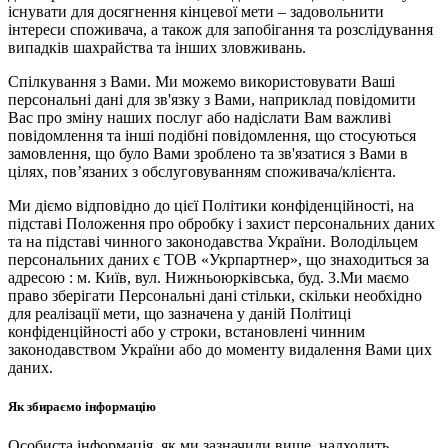
існувати для досягнення кінцевої мети – задовольнити
інтереси споживача, а також для запобігання та розслідування
випадків шахрайства та інших зловживань.
Спілкування з Вами. Ми можемо використовувати Ваші
персональні дані для зв'язку з Вами, наприклад повідомити
Вас про зміну наших послуг або надіслати Вам важливі
повідомлення та інші подібні повідомлення, що стосуються
замовлення, що було Вами зроблено та зв'язатися з Вами в
цілях, пов’язаних з обслуговуванням споживача/клієнта.
Ми діємо відповідно до цієї Політики конфіденційності, на
підставі Положення про обробку і захист персональних даних
та на підставі чинного законодавства України. Володільцем
персональних даних є ТОВ «Укрпартнер», що знаходиться за
адресою : м. Київ, вул. Нижньоюркiвська, буд. 3.Ми маємо
право зберігати Персональні дані стільки, скільки необхідно
для реалізації мети, що зазначена у даній Політиці
конфіденційності або у строки, встановлені чинним
законодавством України або до моменту видалення Вами цих
даних.
Як збираємо інформацію
Особиста інформація, як ми зазначили вище, надходить