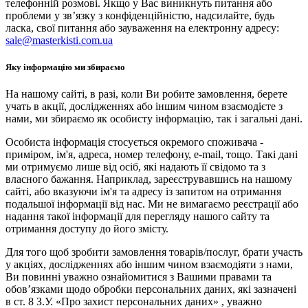
телефонній розмові. Якщо у Вас виникнуть питання або
проблеми у зв’язку з конфіденційністю, надсилайте, будь
ласка, свої питання або зауваження на електронну адресу:
sale@masterkisti.com.ua
Яку інформацію ми збираємо
На нашому сайті, в разі, коли Ви робите замовлення, берете
учать в акції, дослідженнях або іншим чином взаємодієте з
нами, ми збираємо як особисту інформацію, так і загальні дані.
Особиста інформація стосується окремого споживача -
приміром, ім'я, адреса, номер телефону, e-mail, тощо. Такі дані
ми отримуємо лише від осіб, які надають її свідомо та з
власного бажання. Наприклад, зареєструвавшись на нашому
сайті, або вказуючи ім'я та адресу із запитом на отримання
подальшої інформації від нас. Ми не вимагаємо реєстрації або
надання такої інформації для перегляду нашого сайту та
отримання доступу до його змісту.
Для того щоб зробити замовлення товарів/послуг, брати участь
у акціях, дослідженнях або іншим чином взаємодіяти з нами,
Ви повинні уважно ознайомитися з Вашими правами та
обов’язками щодо обробки персональних даних, які зазначені
в ст. 8 З.У. «Про захист персональних даних» , уважно