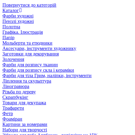
Повернутися до категорій
Каталог
Фарби художні
Пензлі художні
Полотна
Графіка. Ілюстрація
Папір
Мольберти та етюдники
Аксесуари, інструменти художнику
Заготовки для декорування
Золочення
Фарби для розпису тканин
Фарби для розпису скла і кераміки
Фарби для тіла Грим, наліпки, інструменти
Ліплення та скульптура
Ліногравюра
Різьба по дереву
Скрапбукінг
Товари для декупажа
Трафарети
Фетр
Фоаміран
Картини за номерами
Набори для творчості