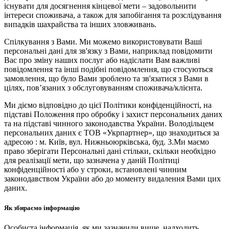
існувати для досягнення кінцевої мети – задовольнити
інтереси споживача, а також для запобігання та розслідування
випадків шахрайства та інших зловживань.
Спілкування з Вами. Ми можемо використовувати Ваші
персональні дані для зв'язку з Вами, наприклад повідомити
Вас про зміну наших послуг або надіслати Вам важливі
повідомлення та інші подібні повідомлення, що стосуються
замовлення, що було Вами зроблено та зв'язатися з Вами в
цілях, пов’язаних з обслуговуванням споживача/клієнта.
Ми діємо відповідно до цієї Політики конфіденційності, на
підставі Положення про обробку і захист персональних даних
та на підставі чинного законодавства України. Володільцем
персональних даних є ТОВ «Укрпартнер», що знаходиться за
адресою : м. Київ, вул. Нижньоюркiвська, буд. 3.Ми маємо
право зберігати Персональні дані стільки, скільки необхідно
для реалізації мети, що зазначена у даній Політиці
конфіденційності або у строки, встановлені чинним
законодавством України або до моменту видалення Вами цих
даних.
Як збираємо інформацію
Особиста інформація, як ми зазначили вище, надходить