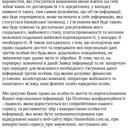
відомостей, які стосуються виконання мною взятих на себе
зобов’язань по договорам (в т.ч. кредитним), у випадку
наявності таких, тим самим розуміючи, що об’єм інформації,
яка буде перевірятися, може включати в себе інформацію, яка
стосується банківської таємниці, і з’ясування якої буде такою,
яка буде повною та достатньою для розуміння мого
соціального, майнового стану, платоспроможності та несення
можливої подальшої майнової відповідальності, у випадку її
необхідності. Я також погоджуюсь з тим, що володілець має
право надавати доступ та передавати мої персональні дані
третім особам без будь-яких додаткових повідомлень, не
змінюючи при цьому мети їх обробки. В тому числі, на
перевірку зазначеної в даній Заявці інформації та не заперечую
про передачу для можливого необхідного з'ясування даної
інформації третім особам, під якими розумію: фінансові
установи, колекторські компанії, оператори мобільного та
поштового зв’язку, інші фізичні та/або юридичні особи.
Ми цінуємо Ваше право на особисте життя та нерозголошення
Вашої персональної інформації. Ця Політика конфіденційності
- правило, яким користуються всі співробітники нашого
сервісу, та регламентує збір і використання особистої
інформації, яка може бути запрошена/отримана при
відвідуванні нашого веб-сайту https://masterkisti.com.ua, при
використанні сервісу, при замовленні, листуванні або