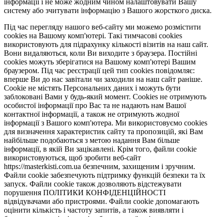
інформації і не може жодним чином налаштовувати Вашу
систему або зчитувати інформацію з Вашого жорсткого диска.
Під час перегляду нашого веб-сайту ми можемо розмістити
cookies на Вашому комп'ютері. Такі тимчасові cookies
використовують для підрахунку кількості візитів на наш сайт.
Вони видаляються, коли Ви виходите з браузера. Постійні
cookies можуть зберігатися на Вашому комп'ютері Вашим
браузером. Під час реєстрації цей тип cookies повідомляє:
вперше Ви до нас завітали чи заходили на наш сайт раніше.
Cookie не містять Персональних даних і можуть бути
заблоковані Вами у будь-який момент. Сookies не отримують
особистої інформації про Вас та не надають нам Вашої
контактної інформації, а також не отримують жодної
інформації з Вашого комп'ютера. Ми використовуємо cookies
для визначення характеристик сайту та пропозицій, які Вам
найбільше подобаються з метою надання Вам більше
інформації, в якій Ви зацікавлені. Крім того, файли cookie
використовуються, щоб зробити веб-сайт
https://masterkisti.com.ua безпечним, захищеним і зручним.
Файли cookie забезпечують підтримку функцій безпеки та їх
запуск. Файли cookie також дозволяють відстежувати
порушення ПОЛІТИКИ КОНФІДЕНЦІЙНОСТІ
відвідувачами або пристроями. Файли cookie допомагають
оцінити кількість і частоту запитів, а також виявляти і