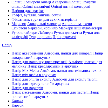
Олівці
Кольорові олівці
Акварельні олівці
Графітні
олівці
Олівці механічні
Олівці дитячі кольорові
Набори для графіки
Графіт, вугілля, сангіна, соуси
Фіксативи, грунти для сухих матеріалів
Маркери
Акварельні маркери
Акрилові маркери
Спиртові маркери, чорнило
Маркери інші
Фломастери
Ручки, лайнери
Лайнери
Ручки для скетча
Ручки для
каліграфії
Туш, чорнило
Пір`я, тримачі
Папір
Папір акварельний
Альбоми, папки для акварелі
Папір
акварельний в аркушах
Папір для малюнку, креслярський
Альбоми, папки для
малюнку
Папір креслярський в аркушах
Папір Mix Media
Альбоми, папки для змішаних технік
Папір mix media в аркушах
Папір для олії та акрилу
Альбоми для акрилу та олії
Папір для акрилу та олії в аркушах
Папір для маркерів
Папір пастельний
Альбоми, папки для пастелі
Папір
пастельний в аркушах
Калька
Картон