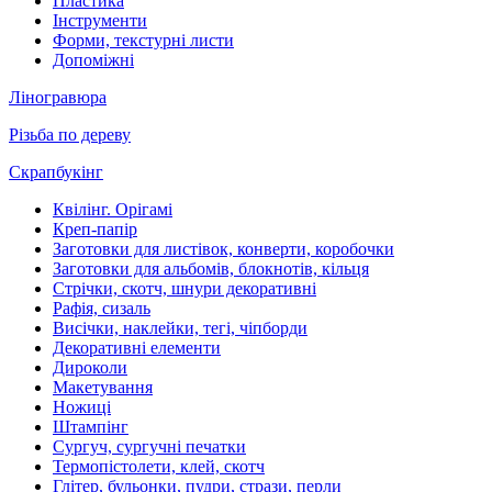
Пластика
Інструменти
Форми, текстурні листи
Допоміжні
Ліногравюра
Різьба по дереву
Скрапбукінг
Квілінг. Орігамі
Креп-папір
Заготовки для листівок, конверти, коробочки
Заготовки для альбомів, блокнотів, кільця
Стрічки, скотч, шнури декоративні
Рафія, сизаль
Висічки, наклейки, тегі, чіпборди
Декоративні елементи
Дироколи
Макетування
Ножиці
Штампінг
Сургуч, сургучні печатки
Термопістолети, клей, скотч
Глітер, бульонки, пудри, стрази, перли