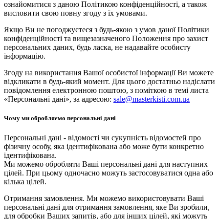
ознайомитися з даною Політикою конфіденційності, а також
висловити свою повну згоду з їх умовами.
Якщо Ви не погоджуєтеся з будь-якою з умов даної Політики
конфіденційності та вищезазначеного Положення про захист
персональних даних, будь ласка, не надавайте особисту
інформацію.
Згоду на використання Вашої особистої інформації Ви можете
відкликати в будь-який момент. Для цього достатньо надіслати
повідомлення електронною поштою, з поміткою в темі листа
«Персональні дані», за адресою:
sale@masterkisti.com.ua
Чому ми обробляємо персональні дані
Персональні дані - відомості чи сукупність відомостей про
фізичну особу, яка ідентифікована або може бути конкретно
ідентифікована.
Ми можемо обробляти Ваші персональні дані для наступних
цілей. При цьому одночасно можуть застосовуватися одна або
кілька цілей.
Отримання замовлення. Ми можемо використовувати Ваші
персональні дані для отримання замовлення, яке Ви зробили,
для обробки Ваших запитів, або для інших цілей, які можуть