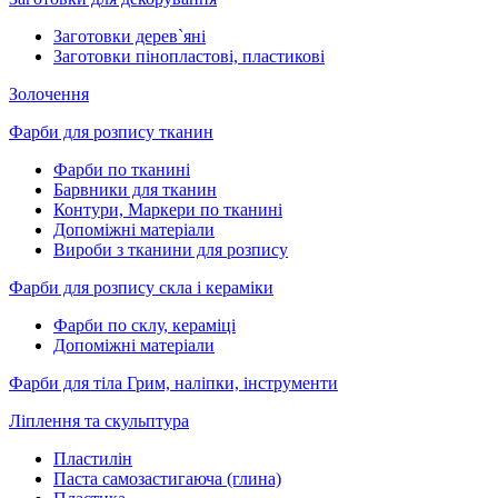
Заготовки дерев`яні
Заготовки пінопластові, пластикові
Золочення
Фарби для розпису тканин
Фарби по тканині
Барвники для тканин
Контури, Маркери по тканині
Допоміжні матеріали
Вироби з тканини для розпису
Фарби для розпису скла і кераміки
Фарби по склу, кераміці
Допоміжні матеріали
Фарби для тіла Грим, наліпки, інструменти
Ліплення та скульптура
Пластилін
Паста самозастигаюча (глина)