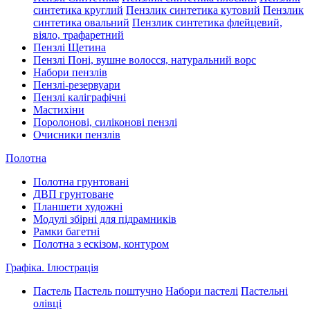
синтетика круглий
Пензлик синтетика кутовий
Пензлик
синтетика овальний
Пензлик синтетика флейцевий,
віяло, трафаретний
Пензлі Щетина
Пензлі Поні, вушне волосся, натуральний ворс
Набори пензлів
Пензлі-резервуари
Пензлі каліграфічні
Мастихіни
Поролонові, силіконові пензлі
Очисники пензлів
Полотна
Полотна грунтовані
ДВП грунтоване
Планшети художні
Модулі збірні для підрамників
Рамки багетні
Полотна з ескізом, контуром
Графіка. Ілюстрація
Пастель
Пастель поштучно
Набори пастелі
Пастельні
олівці