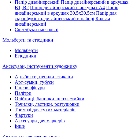
Папір дизайнерський
Папір дизайнерський в аркушах
В1, В2
Папір дизайнерський в аркушах А4
Папір
дизайнерський в аркушах 30,5х30,5см
Папір для
скрапбукінга, дизайнерський в наборі
Калька
дизайнерський
Скетчбуки навчальні
Мольберти та етюдники
Мольберти
Етюдники
Аксесуари, інструменти художнику
Арт-бокси, пенали, стакани
Арт-сумки, тубуси
Гіпсові фігури
Палітри
Олійниці, баночки, пензлемийки
Точилки, ластики, розтушовки
Тримачі для сухих матеріалів
Фартуки
Аксесуари для маркерів
Інше
Заготовки для декорування