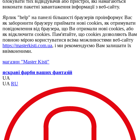
блокувати тих відвідувачів або пристрої, які намагаються
виконати пакетні завантаження інформації з веб-сайту.
Ярлик "help" на панелі більшості браузерів проінформує Вас
як заборонити браузеру приймати нові cookies, як отримувати
повідомлення від браузера, що Ви отримали нові cookies, або
як відключити cookies. Пам'ятайте, що cookies дозволяють Вам
повною мірою користуватися всіма можливостями веб-сайту
https://masterkisti.com.ua
, і ми рекомендуємо Вам залишати їх
ввімкненими.
магазин "Master Kisti"
яскраві фарби ваших фантазій
UA
UA
RU