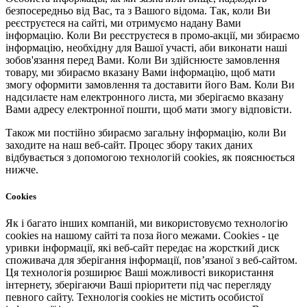
безпосередньо від Вас, та з Вашого відома. Так, коли Ви
реєструєтеся на сайті, ми отримуємо надану Вами
інформацію. Коли Ви реєструєтеся в промо-акції, ми збираємо
інформацію, необхідну для Вашої участі, аби виконати наші
зобов'язання перед Вами. Коли Ви здійснюєте замовлення
товару, ми збираємо вказану Вами інформацію, щоб мати
змогу оформити замовлення та доставити його Вам. Коли Ви
надсилаєте нам електронного листа, ми зберігаємо вказану
Вами адресу електронної пошти, щоб мати змогу відповісти.
Також ми постійно збираємо загальну інформацію, коли Ви
заходите на наш веб-сайт. Процес збору таких даних
відбувається з допомогою технологій cookies, як пояснюється
нижче.
Cookies
Як і багато інших компаній, ми використовуємо технологію
cookies на нашому сайті та поза його межами. Cookies - це
уривки інформації, які веб-сайт передає на жорсткий диск
споживача для зберігання інформації, пов’язаної з веб-сайтом.
Ця технологія розширює Ваші можливості використання
інтернету, зберігаючи Ваші пріоритети під час перегляду
певного сайту. Технологія cookies не містить особистої