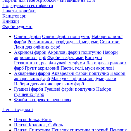
Зібрали для тебе Артбокси - вигідніше на 15%
Подарункові сертифікати
Пакети, коробки
Канцтовари
Книжки
Фарби художні
Олійні фарби
Олійні фарби поштучно
Набори олійної
фарби
Розчинники, розріджувачі, медіуми
Сикативи
Лаки для олійних фарб
Акрилові фарби
Акрилові фарби поштучно
Набори
акрилових фарб
Фарби з ефектами
Контури
Розчинники, розріджувачі, медіуми
Лаки для акрилових
фарб
Грунт акриловий
Пасти, гелі, муси акрилові
Акварельні фарби
Акварельні фарби поштучно
Набори
акварельних фарб
Маскуюча рідина, медіуми, лаки
Набори дитячих акварельних фарб
Гуашеві фарби
Гуашеві фарби поштучно
Набори
гуашевих фарб
Фарби в спреях та аерозолях
Пензлі художні
Пензлі Білка, Єнот
Пензлі Колонок, Соболь
Пензлі Синтетика
Пензлик синтетика плоский
Пензлик