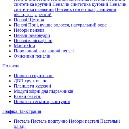
синтетика круглий
Пензлик синтетика кутовий
Пензлик
синтетика овальний
Пензлик синтетика флейцевий,
віяло, трафаретний
Пензлі Щетина
Пензлі Поні, вушне волосся, натуральний ворс
Набори пензлів
Пензлі-резервуари
Пензлі каліграфічні
Мастихіни
Поролонові, силіконові пензлі
Очисники пензлів
Полотна
Полотна грунтовані
ДВП грунтоване
Планшети художні
Модулі збірні для підрамників
Рамки багетні
Полотна з ескізом, контуром
Графіка. Ілюстрація
Пастель
Пастель поштучно
Набори пастелі
Пастельні
олівці