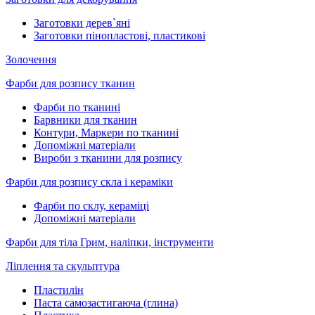
Заготовки дерев`яні
Заготовки пінопластові, пластикові
Золочення
Фарби для розпису тканин
Фарби по тканині
Барвники для тканин
Контури, Маркери по тканині
Допоміжні матеріали
Вироби з тканини для розпису
Фарби для розпису скла і кераміки
Фарби по склу, кераміці
Допоміжні матеріали
Фарби для тіла Грим, наліпки, інструменти
Ліплення та скульптура
Пластилін
Паста самозастигаюча (глина)