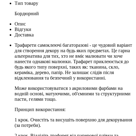
Тип товару
Бордюрний
Опис
Відгуки
Доставка
Трафарети самоклеючі багаторазові - це чудовий варіант
для створення декору на будь яких предметах. Це гарна
альтернатива для тих, хто не вміє малювати чи хоче
нанести однакові малюнки. Трафарет приклеюється до
будь якого типу поверхні, таких як: тканина, скло,
кераміка, дерево, папір. Не залишає слідів після
відклеювання та безпечний у використанні.
Може використовуватися з акриловими фарбами на
водній основі, матуючими, об'ємними та структурними
пасти, гелями тощо.
Принцип використання:
1 крок. Очистiть та висушiть поверхню для декорування
(за потреби).
2 крок. Вiддiлiть трафарет вiд паперової плiвки та