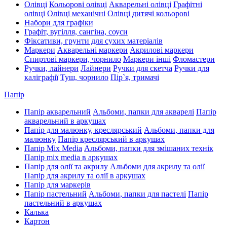
Олівці
Кольорові олівці
Акварельні олівці
Графітні
олівці
Олівці механічні
Олівці дитячі кольорові
Набори для графіки
Графіт, вугілля, сангіна, соуси
Фіксативи, грунти для сухих матеріалів
Маркери
Акварельні маркери
Акрилові маркери
Спиртові маркери, чорнило
Маркери інші
Фломастери
Ручки, лайнери
Лайнери
Ручки для скетча
Ручки для
каліграфії
Туш, чорнило
Пір`я, тримачі
Папір
Папір акварельний
Альбоми, папки для акварелі
Папір
акварельний в аркушах
Папір для малюнку, креслярський
Альбоми, папки для
малюнку
Папір креслярський в аркушах
Папір Mix Media
Альбоми, папки для змішаних технік
Папір mix media в аркушах
Папір для олії та акрилу
Альбоми для акрилу та олії
Папір для акрилу та олії в аркушах
Папір для маркерів
Папір пастельний
Альбоми, папки для пастелі
Папір
пастельний в аркушах
Калька
Картон