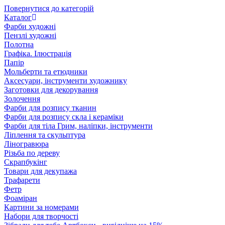
Повернутися до категорій
Каталог
Фарби художні
Пензлі художні
Полотна
Графіка. Ілюстрація
Папір
Мольберти та етюдники
Аксесуари, інструменти художнику
Заготовки для декорування
Золочення
Фарби для розпису тканин
Фарби для розпису скла і кераміки
Фарби для тіла Грим, наліпки, інструменти
Ліплення та скульптура
Ліногравюра
Різьба по дереву
Скрапбукінг
Товари для декупажа
Трафарети
Фетр
Фоаміран
Картини за номерами
Набори для творчості