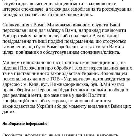
існувати для досягнення кінцевої мети – задовольнити
інтереси споживача, а також для запобігання та розслідування
випадків шахрайства та інших зловживань.
Спілкування з Вами. Ми можемо використовувати Ваші
персональні дані для зв'язку з Вами, наприклад повідомити
Вас про зміну наших послуг або надіслати Вам важливі
повідомлення та інші подібні повідомлення, що стосуються
замовлення, що було Вами зроблено та зв'язатися з Вами в
цілях, пов’язаних з обслуговуванням споживача/клієнта.
Ми діємо відповідно до цієї Політики конфіденційності, на
підставі Положення про обробку і захист персональних даних
та на підставі чинного законодавства України. Володільцем
персональних даних є ТОВ «Укрпартнер», що знаходиться за
адресою : м. Київ, вул. Нижньоюркiвська, буд. 3.Ми маємо
право зберігати Персональні дані стільки, скільки необхідно
для реалізації мети, що зазначена у даній Політиці
конфіденційності або у строки, встановлені чинним
законодавством України або до моменту видалення Вами цих
даних.
Як збираємо інформацію
Особиста інформація, як ми зазначили вище, надходить