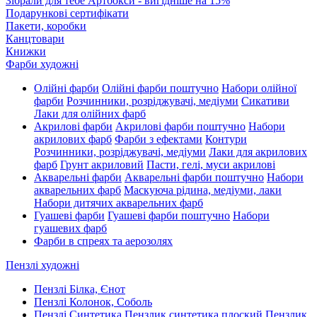
Зібрали для тебе Артбокси - вигідніше на 15%
Подарункові сертифікати
Пакети, коробки
Канцтовари
Книжки
Фарби художні
Олійні фарби
Олійні фарби поштучно
Набори олійної
фарби
Розчинники, розріджувачі, медіуми
Сикативи
Лаки для олійних фарб
Акрилові фарби
Акрилові фарби поштучно
Набори
акрилових фарб
Фарби з ефектами
Контури
Розчинники, розріджувачі, медіуми
Лаки для акрилових
фарб
Грунт акриловий
Пасти, гелі, муси акрилові
Акварельні фарби
Акварельні фарби поштучно
Набори
акварельних фарб
Маскуюча рідина, медіуми, лаки
Набори дитячих акварельних фарб
Гуашеві фарби
Гуашеві фарби поштучно
Набори
гуашевих фарб
Фарби в спреях та аерозолях
Пензлі художні
Пензлі Білка, Єнот
Пензлі Колонок, Соболь
Пензлі Синтетика
Пензлик синтетика плоский
Пензлик