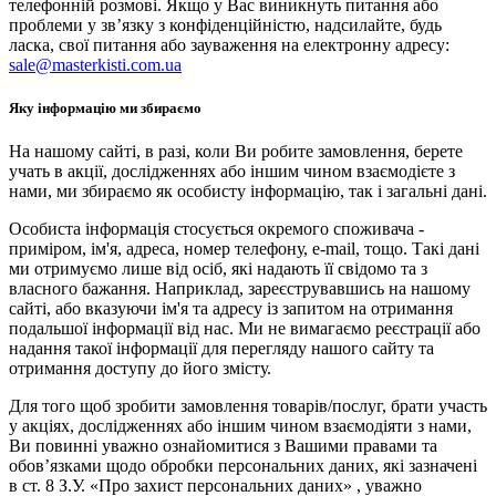
телефонній розмові. Якщо у Вас виникнуть питання або
проблеми у зв’язку з конфіденційністю, надсилайте, будь
ласка, свої питання або зауваження на електронну адресу:
sale@masterkisti.com.ua
Яку інформацію ми збираємо
На нашому сайті, в разі, коли Ви робите замовлення, берете
учать в акції, дослідженнях або іншим чином взаємодієте з
нами, ми збираємо як особисту інформацію, так і загальні дані.
Особиста інформація стосується окремого споживача -
приміром, ім'я, адреса, номер телефону, e-mail, тощо. Такі дані
ми отримуємо лише від осіб, які надають її свідомо та з
власного бажання. Наприклад, зареєструвавшись на нашому
сайті, або вказуючи ім'я та адресу із запитом на отримання
подальшої інформації від нас. Ми не вимагаємо реєстрації або
надання такої інформації для перегляду нашого сайту та
отримання доступу до його змісту.
Для того щоб зробити замовлення товарів/послуг, брати участь
у акціях, дослідженнях або іншим чином взаємодіяти з нами,
Ви повинні уважно ознайомитися з Вашими правами та
обов’язками щодо обробки персональних даних, які зазначені
в ст. 8 З.У. «Про захист персональних даних» , уважно