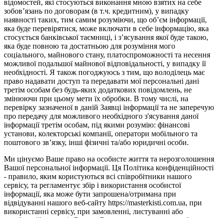
відомостей, які стосуються виконання мною взятих на себе
зобов’язань по договорам (в т.ч. кредитним), у випадку
наявності таких, тим самим розуміючи, що об’єм інформації,
яка буде перевірятися, може включати в себе інформацію, яка
стосується банківської таємниці, і з’ясування якої буде такою,
яка буде повною та достатньою для розуміння мого
соціального, майнового стану, платоспроможності та несення
можливої подальшої майнової відповідальності, у випадку її
необхідності. Я також погоджуюсь з тим, що володілець має
право надавати доступ та передавати мої персональні дані
третім особам без будь-яких додаткових повідомлень, не
змінюючи при цьому мети їх обробки. В тому числі, на
перевірку зазначеної в даній Заявці інформації та не заперечую
про передачу для можливого необхідного з'ясування даної
інформації третім особам, під якими розумію: фінансові
установи, колекторські компанії, оператори мобільного та
поштового зв’язку, інші фізичні та/або юридичні особи.
Ми цінуємо Ваше право на особисте життя та нерозголошення
Вашої персональної інформації. Ця Політика конфіденційності
- правило, яким користуються всі співробітники нашого
сервісу, та регламентує збір і використання особистої
інформації, яка може бути запрошена/отримана при
відвідуванні нашого веб-сайту https://masterkisti.com.ua, при
використанні сервісу, при замовленні, листуванні або