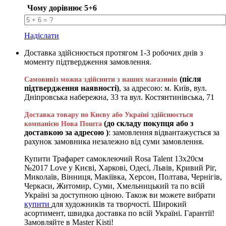
Чому дорівнює 5+6
Надіслати
Доставка здійснюється протягом 1-3 робочих днів з
моменту підтвердження замовлення.
(після
Самовивіз можна здійснити з наших магазинів
підтвердження наявності)
, за адресою: м. Київ, вул.
Дніпровська набережна, 33 та вул. Костянтинівська, 71
Доставка товару по Києву або Україні здійснюється
(до складу покупця або з
компанією Нова Пошта
доставкою за адресою )
: замовлення відвантажується за
рахунок замовника незалежно від суми замовлення.
Купити Трафарет самоклеючий Rosa Talent 13х20см
№2017 Love у Києві, Харкові, Одесі, Львів, Кривий Ріг,
Миколаїв, Вінниця, Макіївка, Херсон, Полтава, Чернігів,
Черкаси, Житомир, Суми, Хмельницький та по всій
Україні за доступною ціною. Також ви можете вибрати
купити
для художників та творчості. Широкий
асортимент, швидка доставка по всій Україні. Гарантії!
Замовляйте в Master Kisti!