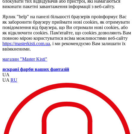
блокувати тих відвідувачів або пристрої, які намагаються
виконати пакетні завантаження інформації з веб-сайту.
Ярлик "help" на панелі більшості браузерів проінформує Вас
як заборонити браузеру приймати нові cookies, як отримувати
повідомлення від браузера, що Ви отримали нові cookies, або
як відключити cookies. Пам'ятайте, що cookies дозволяють Вам
повною мірою користуватися всіма можливостями веб-сайту
https://masterkisti.com.ua
, і ми рекомендуємо Вам залишати їх
ввімкненими.
магазин "Master Kisti"
яскраві фарби ваших фантазій
UA
UA
RU