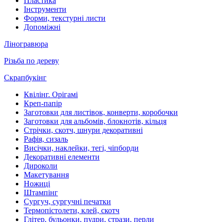
Пластика
Інструменти
Форми, текстурні листи
Допоміжні
Ліногравюра
Різьба по дереву
Скрапбукінг
Квілінг. Орігамі
Креп-папір
Заготовки для листівок, конверти, коробочки
Заготовки для альбомів, блокнотів, кільця
Стрічки, скотч, шнури декоративні
Рафія, сизаль
Висічки, наклейки, тегі, чіпборди
Декоративні елементи
Дироколи
Макетування
Ножиці
Штампінг
Сургуч, сургучні печатки
Термопістолети, клей, скотч
Глітер, бульонки, пудри, стрази, перли