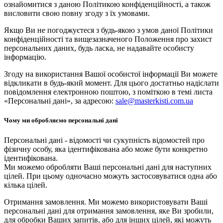
ознайомитися з даною Політикою конфіденційності, а також
висловити свою повну згоду з їх умовами.
Якщо Ви не погоджуєтеся з будь-якою з умов даної Політики
конфіденційності та вищезазначеного Положення про захист
персональних даних, будь ласка, не надавайте особисту
інформацію.
Згоду на використання Вашої особистої інформації Ви можете
відкликати в будь-який момент. Для цього достатньо надіслати
повідомлення електронною поштою, з поміткою в темі листа
«Персональні дані», за адресою:
sale@masterkisti.com.ua
Чому ми обробляємо персональні дані
Персональні дані - відомості чи сукупність відомостей про
фізичну особу, яка ідентифікована або може бути конкретно
ідентифікована.
Ми можемо обробляти Ваші персональні дані для наступних
цілей. При цьому одночасно можуть застосовуватися одна або
кілька цілей.
Отримання замовлення. Ми можемо використовувати Ваші
персональні дані для отримання замовлення, яке Ви зробили,
для обробки Ваших запитів, або для інших цілей, які можуть