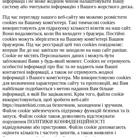
інформації і не може жодним чином налаштовувати Вашу
систему або зчитувати інформацію з Вашого жорсткого диска.
Під час перегляду нашого веб-сайту ми можемо розмістити
cookies на Вашому комп'ютері. Такі тимчасові cookies
використовують для підрахунку кількості візитів на наш сайт.
Вони видаляються, коли Ви виходите з браузера. Постійні
cookies можуть зберігатися на Вашому комп'ютері Вашим
браузером. Під час реєстрації цей тип cookies повідомляє:
вперше Ви до нас завітали чи заходили на наш сайт раніше.
Cookie не містять Персональних даних і можуть бути
заблоковані Вами у будь-який момент. Сookies не отримують
особистої інформації про Вас та не надають нам Вашої
контактної інформації, а також не отримують жодної
інформації з Вашого комп'ютера. Ми використовуємо cookies
для визначення характеристик сайту та пропозицій, які Вам
найбільше подобаються з метою надання Вам більше
інформації, в якій Ви зацікавлені. Крім того, файли cookie
використовуються, щоб зробити веб-сайт
https://masterkisti.com.ua безпечним, захищеним і зручним.
Файли cookie забезпечують підтримку функцій безпеки та їх
запуск. Файли cookie також дозволяють відстежувати
порушення ПОЛІТИКИ КОНФІДЕНЦІЙНОСТІ
відвідувачами або пристроями. Файли cookie допомагають
оцінити кількість і частоту запитів, а також виявляти і