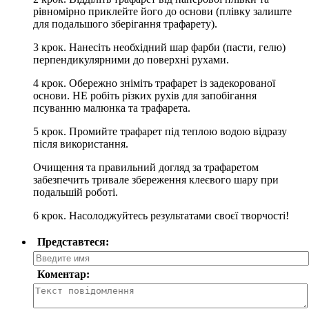
рiвномiрно приклейте його до основи (плiвку залиште
для подальшого зберiгання трафарету).
3 крок. Нанесiть необхiдний шар фарби (пасти, гелю)
перпендикулярними до поверхнi рухами.
4 крок. Обережно знiмiть трафарет iз задекорованої
основи. НЕ робiть рiзких рухiв для запобiгання
псуванню малюнка та трафарета.
5 крок. Промийте трафарет пiд теплою водою вiдразу
пiсля використання.
Очищення та правильний догляд за трафаретом
забезпечить тривале збереження клеєвого шару при
подальшiй роботi.
6 крок. Насолоджуйтесь результатами своєї творчостi!
Представтеся:
Коментар: