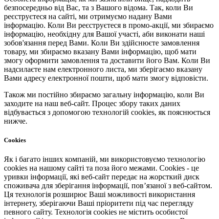
безпосередньо від Вас, та з Вашого відома. Так, коли Ви
реєструєтеся на сайті, ми отримуємо надану Вами
інформацію. Коли Ви реєструєтеся в промо-акції, ми збираємо
інформацію, необхідну для Вашої участі, аби виконати наші
зобов'язання перед Вами. Коли Ви здійснюєте замовлення
товару, ми збираємо вказану Вами інформацію, щоб мати
змогу оформити замовлення та доставити його Вам. Коли Ви
надсилаєте нам електронного листа, ми зберігаємо вказану
Вами адресу електронної пошти, щоб мати змогу відповісти.
Також ми постійно збираємо загальну інформацію, коли Ви
заходите на наш веб-сайт. Процес збору таких даних
відбувається з допомогою технологій cookies, як пояснюється
нижче.
Cookies
Як і багато інших компаній, ми використовуємо технологію
cookies на нашому сайті та поза його межами. Cookies - це
уривки інформації, які веб-сайт передає на жорсткий диск
споживача для зберігання інформації, пов’язаної з веб-сайтом.
Ця технологія розширює Ваші можливості використання
інтернету, зберігаючи Ваші пріоритети під час перегляду
певного сайту. Технологія cookies не містить особистої