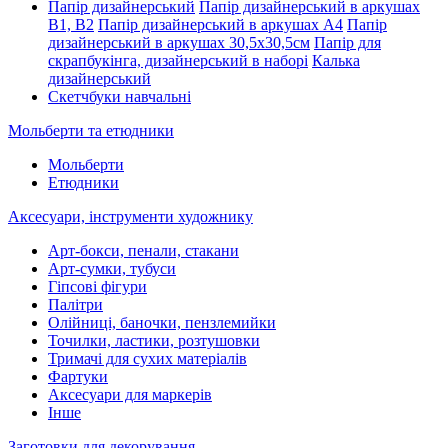
Папір дизайнерський
Папір дизайнерський в аркушах
В1, В2
Папір дизайнерський в аркушах А4
Папір
дизайнерський в аркушах 30,5х30,5см
Папір для
скрапбукінга, дизайнерський в наборі
Калька
дизайнерський
Скетчбуки навчальні
Мольберти та етюдники
Мольберти
Етюдники
Аксесуари, інструменти художнику
Арт-бокси, пенали, стакани
Арт-сумки, тубуси
Гіпсові фігури
Палітри
Олійниці, баночки, пензлемийки
Точилки, ластики, розтушовки
Тримачі для сухих матеріалів
Фартуки
Аксесуари для маркерів
Інше
Заготовки для декорування