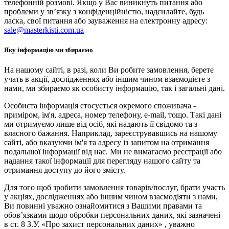
телефонній розмові. Якщо у Вас виникнуть питання або
проблеми у зв’язку з конфіденційністю, надсилайте, будь
ласка, свої питання або зауваження на електронну адресу:
sale@masterkisti.com.ua
Яку інформацію ми збираємо
На нашому сайті, в разі, коли Ви робите замовлення, берете
учать в акції, дослідженнях або іншим чином взаємодієте з
нами, ми збираємо як особисту інформацію, так і загальні дані.
Особиста інформація стосується окремого споживача -
приміром, ім'я, адреса, номер телефону, e-mail, тощо. Такі дані
ми отримуємо лише від осіб, які надають її свідомо та з
власного бажання. Наприклад, зареєструвавшись на нашому
сайті, або вказуючи ім'я та адресу із запитом на отримання
подальшої інформації від нас. Ми не вимагаємо реєстрації або
надання такої інформації для перегляду нашого сайту та
отримання доступу до його змісту.
Для того щоб зробити замовлення товарів/послуг, брати участь
у акціях, дослідженнях або іншим чином взаємодіяти з нами,
Ви повинні уважно ознайомитися з Вашими правами та
обов’язками щодо обробки персональних даних, які зазначені
в ст. 8 З.У. «Про захист персональних даних» , уважно