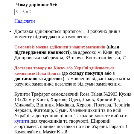
Чому дорівнює 5+6
Надіслати
Доставка здійснюється протягом 1-3 робочих днів з
моменту підтвердження замовлення.
(після
Самовивіз можна здійснити з наших магазинів
підтвердження наявності)
, за адресою: м. Київ, вул.
Дніпровська набережна, 33 та вул. Костянтинівська, 71
Доставка товару по Києву або Україні здійснюється
(до складу покупця або з
компанією Нова Пошта
доставкою за адресою )
: замовлення відвантажується за
рахунок замовника незалежно від суми замовлення.
Купити Трафарет самоклеючий Rosa Talent №2903 Кухня
13х20см у Києві, Харкові, Одесі, Львів, Кривий Ріг,
Миколаїв, Вінниця, Макіївка, Херсон, Полтава, Чернігів,
Черкаси, Житомир, Суми, Хмельницький та по всій
Україні за доступною ціною. Також ви можете вибрати
купити
для художників та творчості. Широкий
асортимент, швидка доставка по всій Україні. Гарантії!
Замовляйте в Master Kisti!