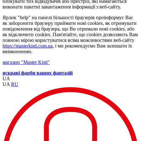
блокувати тих відвідувачів або пристрої, які намагаються
виконати пакетні завантаження інформації з веб-сайту.
Ярлик "help" на панелі більшості браузерів проінформує Вас
як заборонити браузеру приймати нові cookies, як отримувати
повідомлення від браузера, що Ви отримали нові cookies, або
як відключити cookies. Пам'ятайте, що cookies дозволяють Вам
повною мірою користуватися всіма можливостями веб-сайту
https://masterkisti.com.ua
, і ми рекомендуємо Вам залишати їх
ввімкненими.
магазин "Master Kisti"
яскраві фарби ваших фантазій
UA
UA
RU