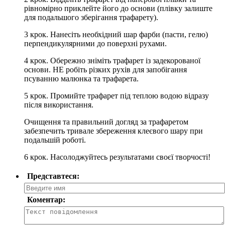
рiвномiрно приклейте його до основи (плiвку залиште
для подальшого зберiгання трафарету).
3 крок. Нанесiть необхiдний шар фарби (пасти, гелю)
перпендикулярними до поверхнi рухами.
4 крок. Обережно знiмiть трафарет iз задекорованої
основи. НЕ робiть рiзких рухiв для запобiгання
псуванню малюнка та трафарета.
5 крок. Промийте трафарет пiд теплою водою вiдразу
пiсля використання.
Очищення та правильний догляд за трафаретом
забезпечить тривале збереження клеєвого шару при
подальшiй роботi.
6 крок. Насолоджуйтесь результатами своєї творчостi!
Представтеся:
Коментар: