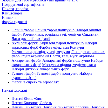
Зібрали для тебе Артбокси - вигідніше на 15%
Подарункові сертифікати
Пакети, коробки
Канцтовари
Книжки
Фарби художні
Олійні фарби
Олійні фарби поштучно
Набори олійної
фарби
Розчинники, розріджувачі, медіуми
Сикативи
Лаки для олійних фарб
Акрилові фарби
Акрилові фарби поштучно
Набори
акрилових фарб
Фарби з ефектами
Контури
Розчинники, розріджувачі, медіуми
Лаки для акрилових
фарб
Грунт акриловий
Пасти, гелі, муси акрилові
Акварельні фарби
Акварельні фарби поштучно
Набори
акварельних фарб
Маскуюча рідина, медіуми, лаки
Набори дитячих акварельних фарб
Гуашеві фарби
Гуашеві фарби поштучно
Набори
гуашевих фарб
Фарби в спреях та аерозолях
Пензлі художні
Пензлі Білка, Єнот
Пензлі Колонок, Соболь
Пензлі Синтетика
Пензлик синтетика плоский
Пензлик