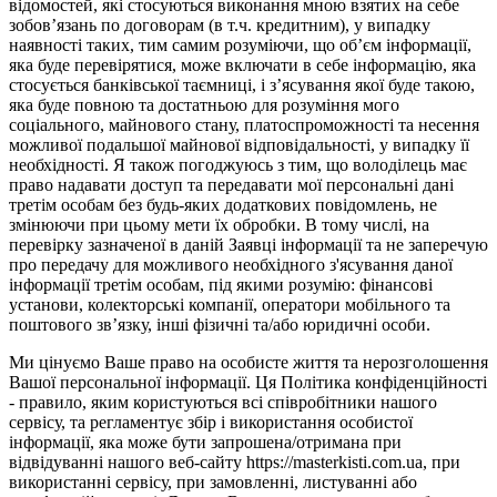
відомостей, які стосуються виконання мною взятих на себе
зобов’язань по договорам (в т.ч. кредитним), у випадку
наявності таких, тим самим розуміючи, що об’єм інформації,
яка буде перевірятися, може включати в себе інформацію, яка
стосується банківської таємниці, і з’ясування якої буде такою,
яка буде повною та достатньою для розуміння мого
соціального, майнового стану, платоспроможності та несення
можливої подальшої майнової відповідальності, у випадку її
необхідності. Я також погоджуюсь з тим, що володілець має
право надавати доступ та передавати мої персональні дані
третім особам без будь-яких додаткових повідомлень, не
змінюючи при цьому мети їх обробки. В тому числі, на
перевірку зазначеної в даній Заявці інформації та не заперечую
про передачу для можливого необхідного з'ясування даної
інформації третім особам, під якими розумію: фінансові
установи, колекторські компанії, оператори мобільного та
поштового зв’язку, інші фізичні та/або юридичні особи.
Ми цінуємо Ваше право на особисте життя та нерозголошення
Вашої персональної інформації. Ця Політика конфіденційності
- правило, яким користуються всі співробітники нашого
сервісу, та регламентує збір і використання особистої
інформації, яка може бути запрошена/отримана при
відвідуванні нашого веб-сайту https://masterkisti.com.ua, при
використанні сервісу, при замовленні, листуванні або