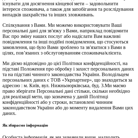
існувати для досягнення кінцевої мети – задовольнити
інтереси споживача, а також для запобігання та розслідування
випадків шахрайства та інших зловживань.
Спілкування з Вами. Ми можемо використовувати Ваші
персональні дані для зв'язку з Вами, наприклад повідомити
Вас про зміну наших послуг або надіслати Вам важливі
повідомлення та інші подібні повідомлення, що стосуються
замовлення, що було Вами зроблено та зв'язатися з Вами в
цілях, пов’язаних з обслуговуванням споживача/клієнта.
Ми діємо відповідно до цієї Політики конфіденційності, на
підставі Положення про обробку і захист персональних даних
та на підставі чинного законодавства України. Володільцем
персональних даних є ТОВ «Укрпартнер», що знаходиться за
адресою : м. Київ, вул. Нижньоюркiвська, буд. 3.Ми маємо
право зберігати Персональні дані стільки, скільки необхідно
для реалізації мети, що зазначена у даній Політиці
конфіденційності або у строки, встановлені чинним
законодавством України або до моменту видалення Вами цих
даних.
Як збираємо інформацію
Особиста інформація, як ми зазначили вище, надходить