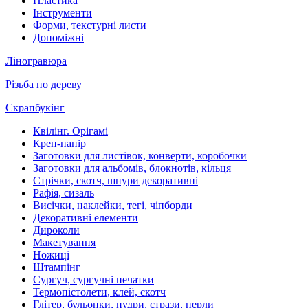
Пластика
Інструменти
Форми, текстурні листи
Допоміжні
Ліногравюра
Різьба по дереву
Скрапбукінг
Квілінг. Орігамі
Креп-папір
Заготовки для листівок, конверти, коробочки
Заготовки для альбомів, блокнотів, кільця
Стрічки, скотч, шнури декоративні
Рафія, сизаль
Висічки, наклейки, тегі, чіпборди
Декоративні елементи
Дироколи
Макетування
Ножиці
Штампінг
Сургуч, сургучні печатки
Термопістолети, клей, скотч
Глітер, бульонки, пудри, стрази, перли