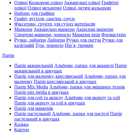
Олівці
Кольорові олівці
Акварельні олівці
Графітні
олівці
Олівці механічні
Олівці дитячі кольорові
Набори для графіки
Графіт, вугілля, сангіна, соуси
Фіксативи, грунти для сухих матеріалів
Маркери
Акварельні маркери
Акрилові маркери
Спиртові маркери, чорнило
Маркери інші
Фломастери
Ручки, лайнери
Лайнери
Ручки для скетча
Ручки для
каліграфії
Туш, чорнило
Пір`я, тримачі
Папір
Папір акварельний
Альбоми, папки для акварелі
Папір
акварельний в аркушах
Папір для малюнку, креслярський
Альбоми, папки для
малюнку
Папір креслярський в аркушах
Папір Mix Media
Альбоми, папки для змішаних технік
Папір mix media в аркушах
Папір для олії та акрилу
Альбоми для акрилу та олії
Папір для акрилу та олії в аркушах
Папір для маркерів
Папір пастельний
Альбоми, папки для пастелі
Папір
пастельний в аркушах
Калька
Картон