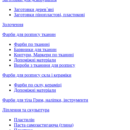
Заготовки дерев`яні
Заготовки пінопластові, пластикові
Золочення
Фарби для розпису тканин
Фарби по тканині
Барвники для тканин
Контури, Маркери по тканині
Допоміжні матеріали
Вироби з тканини для розпису
Фарби для розпису скла і кераміки
Фарби по склу, кераміці
Допоміжні матеріали
Фарби для тіла Грим, наліпки, інструменти
Ліплення та скульптура
Пластилін
Паста самозастигаюча (глина)