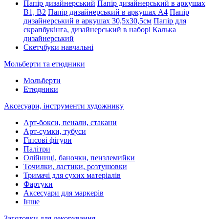
Папір дизайнерський
Папір дизайнерський в аркушах
В1, В2
Папір дизайнерський в аркушах А4
Папір
дизайнерський в аркушах 30,5х30,5см
Папір для
скрапбукінга, дизайнерський в наборі
Калька
дизайнерський
Скетчбуки навчальні
Мольберти та етюдники
Мольберти
Етюдники
Аксесуари, інструменти художнику
Арт-бокси, пенали, стакани
Арт-сумки, тубуси
Гіпсові фігури
Палітри
Олійниці, баночки, пензлемийки
Точилки, ластики, розтушовки
Тримачі для сухих матеріалів
Фартуки
Аксесуари для маркерів
Інше
Заготовки для декорування