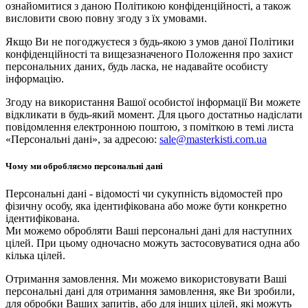
ознайомитися з даною Політикою конфіденційності, а також
висловити свою повну згоду з їх умовами.
Якщо Ви не погоджуєтеся з будь-якою з умов даної Політики
конфіденційності та вищезазначеного Положення про захист
персональних даних, будь ласка, не надавайте особисту
інформацію.
Згоду на використання Вашої особистої інформації Ви можете
відкликати в будь-який момент. Для цього достатньо надіслати
повідомлення електронною поштою, з поміткою в темі листа
«Персональні дані», за адресою:
sale@masterkisti.com.ua
Чому ми обробляємо персональні дані
Персональні дані - відомості чи сукупність відомостей про
фізичну особу, яка ідентифікована або може бути конкретно
ідентифікована.
Ми можемо обробляти Ваші персональні дані для наступних
цілей. При цьому одночасно можуть застосовуватися одна або
кілька цілей.
Отримання замовлення. Ми можемо використовувати Ваші
персональні дані для отримання замовлення, яке Ви зробили,
для обробки Ваших запитів, або для інших цілей, які можуть