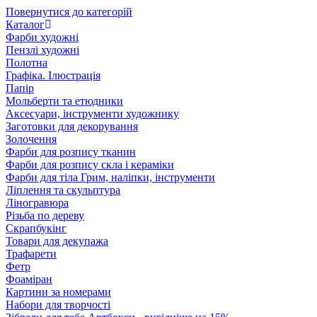
Повернутися до категорій
Каталог
Фарби художні
Пензлі художні
Полотна
Графіка. Ілюстрація
Папір
Мольберти та етюдники
Аксесуари, інструменти художнику
Заготовки для декорування
Золочення
Фарби для розпису тканин
Фарби для розпису скла і кераміки
Фарби для тіла Грим, наліпки, інструменти
Ліплення та скульптура
Ліногравюра
Різьба по дереву
Скрапбукінг
Товари для декупажа
Трафарети
Фетр
Фоаміран
Картини за номерами
Набори для творчості