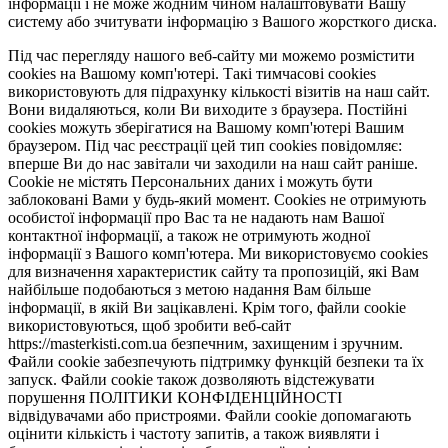
інформації і не може жодним чином налаштовувати Вашу
систему або зчитувати інформацію з Вашого жорсткого диска.
Під час перегляду нашого веб-сайту ми можемо розмістити
cookies на Вашому комп'ютері. Такі тимчасові cookies
використовують для підрахунку кількості візитів на наш сайт.
Вони видаляються, коли Ви виходите з браузера. Постійні
cookies можуть зберігатися на Вашому комп'ютері Вашим
браузером. Під час реєстрації цей тип cookies повідомляє:
вперше Ви до нас завітали чи заходили на наш сайт раніше.
Cookie не містять Персональних даних і можуть бути
заблоковані Вами у будь-який момент. Сookies не отримують
особистої інформації про Вас та не надають нам Вашої
контактної інформації, а також не отримують жодної
інформації з Вашого комп'ютера. Ми використовуємо cookies
для визначення характеристик сайту та пропозицій, які Вам
найбільше подобаються з метою надання Вам більше
інформації, в якій Ви зацікавлені. Крім того, файли cookie
використовуються, щоб зробити веб-сайт
https://masterkisti.com.ua безпечним, захищеним і зручним.
Файли cookie забезпечують підтримку функцій безпеки та їх
запуск. Файли cookie також дозволяють відстежувати
порушення ПОЛІТИКИ КОНФІДЕНЦІЙНОСТІ
відвідувачами або пристроями. Файли cookie допомагають
оцінити кількість і частоту запитів, а також виявляти і