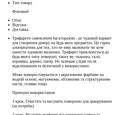
Тип товару
Фоновий
Опис
Відгуки
Доставка
Трафарети самоклеючі багаторазові - це чудовий варіант
для створення декору на будь яких предметах. Це гарна
альтернатива для тих, хто не вміє малювати чи хоче
нанести однакові малюнки. Трафарет приклеюється до
будь якого типу поверхні, таких як: тканина, скло,
кераміка, дерево, папір. Не залишає слідів після
відклеювання та безпечний у використанні.
Може використовуватися з акриловими фарбами на
водній основі, матуючими, об'ємними та структурними
пасти, гелями тощо.
Принцип використання:
1 крок. Очистiть та висушiть поверхню для декорування
(за потреби).
2 крок. Вiддiлiть трафарет вiд паперової плiвки та