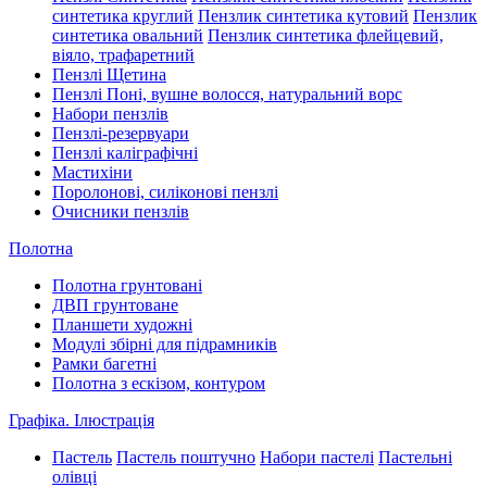
синтетика круглий
Пензлик синтетика кутовий
Пензлик
синтетика овальний
Пензлик синтетика флейцевий,
віяло, трафаретний
Пензлі Щетина
Пензлі Поні, вушне волосся, натуральний ворс
Набори пензлів
Пензлі-резервуари
Пензлі каліграфічні
Мастихіни
Поролонові, силіконові пензлі
Очисники пензлів
Полотна
Полотна грунтовані
ДВП грунтоване
Планшети художні
Модулі збірні для підрамників
Рамки багетні
Полотна з ескізом, контуром
Графіка. Ілюстрація
Пастель
Пастель поштучно
Набори пастелі
Пастельні
олівці