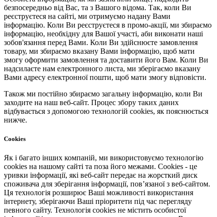
безпосередньо від Вас, та з Вашого відома. Так, коли Ви
реєструєтеся на сайті, ми отримуємо надану Вами
інформацію. Коли Ви реєструєтеся в промо-акції, ми збираємо
інформацію, необхідну для Вашої участі, аби виконати наші
зобов'язання перед Вами. Коли Ви здійснюєте замовлення
товару, ми збираємо вказану Вами інформацію, щоб мати
змогу оформити замовлення та доставити його Вам. Коли Ви
надсилаєте нам електронного листа, ми зберігаємо вказану
Вами адресу електронної пошти, щоб мати змогу відповісти.
Також ми постійно збираємо загальну інформацію, коли Ви
заходите на наш веб-сайт. Процес збору таких даних
відбувається з допомогою технологій cookies, як пояснюється
нижче.
Cookies
Як і багато інших компаній, ми використовуємо технологію
cookies на нашому сайті та поза його межами. Cookies - це
уривки інформації, які веб-сайт передає на жорсткий диск
споживача для зберігання інформації, пов’язаної з веб-сайтом.
Ця технологія розширює Ваші можливості використання
інтернету, зберігаючи Ваші пріоритети під час перегляду
певного сайту. Технологія cookies не містить особистої