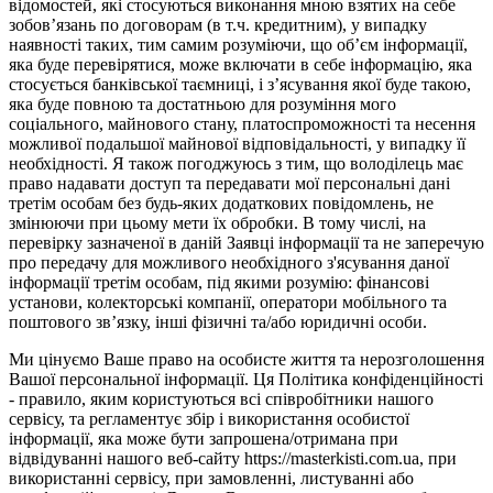
відомостей, які стосуються виконання мною взятих на себе
зобов’язань по договорам (в т.ч. кредитним), у випадку
наявності таких, тим самим розуміючи, що об’єм інформації,
яка буде перевірятися, може включати в себе інформацію, яка
стосується банківської таємниці, і з’ясування якої буде такою,
яка буде повною та достатньою для розуміння мого
соціального, майнового стану, платоспроможності та несення
можливої подальшої майнової відповідальності, у випадку її
необхідності. Я також погоджуюсь з тим, що володілець має
право надавати доступ та передавати мої персональні дані
третім особам без будь-яких додаткових повідомлень, не
змінюючи при цьому мети їх обробки. В тому числі, на
перевірку зазначеної в даній Заявці інформації та не заперечую
про передачу для можливого необхідного з'ясування даної
інформації третім особам, під якими розумію: фінансові
установи, колекторські компанії, оператори мобільного та
поштового зв’язку, інші фізичні та/або юридичні особи.
Ми цінуємо Ваше право на особисте життя та нерозголошення
Вашої персональної інформації. Ця Політика конфіденційності
- правило, яким користуються всі співробітники нашого
сервісу, та регламентує збір і використання особистої
інформації, яка може бути запрошена/отримана при
відвідуванні нашого веб-сайту https://masterkisti.com.ua, при
використанні сервісу, при замовленні, листуванні або