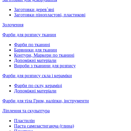
Заготовки дерев`яні
Заготовки пінопластові, пластикові
Золочення
Фарби для розпису тканин
Фарби по тканині
Барвники для тканин
Контури, Маркери по тканині
Допоміжні матеріали
Вироби з тканини для розпису
Фарби для розпису скла і кераміки
Фарби по склу, кераміці
Допоміжні матеріали
Фарби для тіла Грим, наліпки, інструменти
Ліплення та скульптура
Пластилін
Паста самозастигаюча (глина)