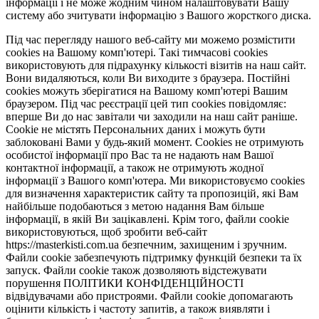
інформації і не може жодним чином налаштовувати Вашу
систему або зчитувати інформацію з Вашого жорсткого диска.
Під час перегляду нашого веб-сайту ми можемо розмістити
cookies на Вашому комп'ютері. Такі тимчасові cookies
використовують для підрахунку кількості візитів на наш сайт.
Вони видаляються, коли Ви виходите з браузера. Постійні
cookies можуть зберігатися на Вашому комп'ютері Вашим
браузером. Під час реєстрації цей тип cookies повідомляє:
вперше Ви до нас завітали чи заходили на наш сайт раніше.
Cookie не містять Персональних даних і можуть бути
заблоковані Вами у будь-який момент. Сookies не отримують
особистої інформації про Вас та не надають нам Вашої
контактної інформації, а також не отримують жодної
інформації з Вашого комп'ютера. Ми використовуємо cookies
для визначення характеристик сайту та пропозицій, які Вам
найбільше подобаються з метою надання Вам більше
інформації, в якій Ви зацікавлені. Крім того, файли cookie
використовуються, щоб зробити веб-сайт
https://masterkisti.com.ua безпечним, захищеним і зручним.
Файли cookie забезпечують підтримку функцій безпеки та їх
запуск. Файли cookie також дозволяють відстежувати
порушення ПОЛІТИКИ КОНФІДЕНЦІЙНОСТІ
відвідувачами або пристроями. Файли cookie допомагають
оцінити кількість і частоту запитів, а також виявляти і