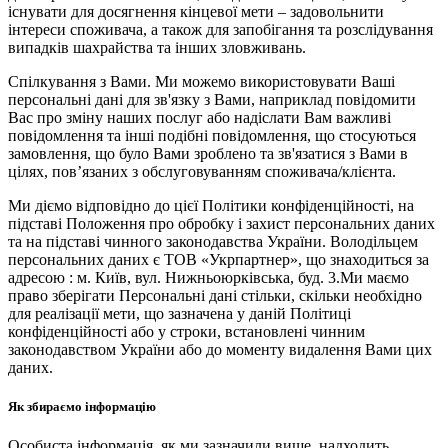
існувати для досягнення кінцевої мети – задовольнити
інтереси споживача, а також для запобігання та розслідування
випадків шахрайства та інших зловживань.
Спілкування з Вами. Ми можемо використовувати Ваші
персональні дані для зв'язку з Вами, наприклад повідомити
Вас про зміну наших послуг або надіслати Вам важливі
повідомлення та інші подібні повідомлення, що стосуються
замовлення, що було Вами зроблено та зв'язатися з Вами в
цілях, пов’язаних з обслуговуванням споживача/клієнта.
Ми діємо відповідно до цієї Політики конфіденційності, на
підставі Положення про обробку і захист персональних даних
та на підставі чинного законодавства України. Володільцем
персональних даних є ТОВ «Укрпартнер», що знаходиться за
адресою : м. Київ, вул. Нижньоюркiвська, буд. 3.Ми маємо
право зберігати Персональні дані стільки, скільки необхідно
для реалізації мети, що зазначена у даній Політиці
конфіденційності або у строки, встановлені чинним
законодавством України або до моменту видалення Вами цих
даних.
Як збираємо інформацію
Особиста інформація, як ми зазначили вище, надходить