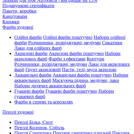
Зібрали для тебе Артбокси - вигідніше на 15%
Подарункові сертифікати
Пакети, коробки
Канцтовари
Книжки
Фарби художні
Олійні фарби
Олійні фарби поштучно
Набори олійної
фарби
Розчинники, розріджувачі, медіуми
Сикативи
Лаки для олійних фарб
Акрилові фарби
Акрилові фарби поштучно
Набори
акрилових фарб
Фарби з ефектами
Контури
Розчинники, розріджувачі, медіуми
Лаки для акрилових
фарб
Грунт акриловий
Пасти, гелі, муси акрилові
Акварельні фарби
Акварельні фарби поштучно
Набори
акварельних фарб
Маскуюча рідина, медіуми, лаки
Набори дитячих акварельних фарб
Гуашеві фарби
Гуашеві фарби поштучно
Набори
гуашевих фарб
Фарби в спреях та аерозолях
Пензлі художні
Пензлі Білка, Єнот
Пензлі Колонок, Соболь
Пензлі Синтетика
Пензлик синтетика плоский
Пензлик