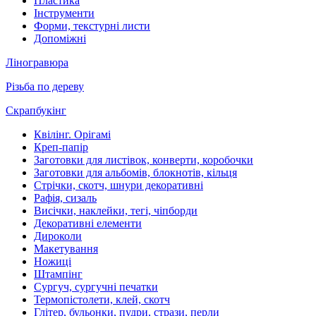
Пластика
Інструменти
Форми, текстурні листи
Допоміжні
Ліногравюра
Різьба по дереву
Скрапбукінг
Квілінг. Орігамі
Креп-папір
Заготовки для листівок, конверти, коробочки
Заготовки для альбомів, блокнотів, кільця
Стрічки, скотч, шнури декоративні
Рафія, сизаль
Висічки, наклейки, тегі, чіпборди
Декоративні елементи
Дироколи
Макетування
Ножиці
Штампінг
Сургуч, сургучні печатки
Термопістолети, клей, скотч
Глітер, бульонки, пудри, стрази, перли