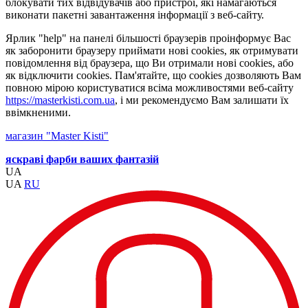
блокувати тих відвідувачів або пристрої, які намагаються
виконати пакетні завантаження інформації з веб-сайту.
Ярлик "help" на панелі більшості браузерів проінформує Вас
як заборонити браузеру приймати нові cookies, як отримувати
повідомлення від браузера, що Ви отримали нові cookies, або
як відключити cookies. Пам'ятайте, що cookies дозволяють Вам
повною мірою користуватися всіма можливостями веб-сайту
https://masterkisti.com.ua
, і ми рекомендуємо Вам залишати їх
ввімкненими.
магазин "Master Kisti"
яскраві фарби ваших фантазій
UA
UA
RU