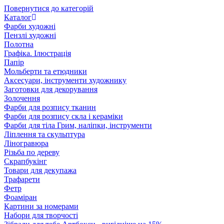
Повернутися до категорій
Каталог
Фарби художні
Пензлі художні
Полотна
Графіка. Ілюстрація
Папір
Мольберти та етюдники
Аксесуари, інструменти художнику
Заготовки для декорування
Золочення
Фарби для розпису тканин
Фарби для розпису скла і кераміки
Фарби для тіла Грим, наліпки, інструменти
Ліплення та скульптура
Ліногравюра
Різьба по дереву
Скрапбукінг
Товари для декупажа
Трафарети
Фетр
Фоаміран
Картини за номерами
Набори для творчості