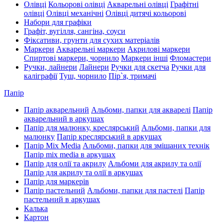
Олівці
Кольорові олівці
Акварельні олівці
Графітні
олівці
Олівці механічні
Олівці дитячі кольорові
Набори для графіки
Графіт, вугілля, сангіна, соуси
Фіксативи, грунти для сухих матеріалів
Маркери
Акварельні маркери
Акрилові маркери
Спиртові маркери, чорнило
Маркери інші
Фломастери
Ручки, лайнери
Лайнери
Ручки для скетча
Ручки для
каліграфії
Туш, чорнило
Пір`я, тримачі
Папір
Папір акварельний
Альбоми, папки для акварелі
Папір
акварельний в аркушах
Папір для малюнку, креслярський
Альбоми, папки для
малюнку
Папір креслярський в аркушах
Папір Mix Media
Альбоми, папки для змішаних технік
Папір mix media в аркушах
Папір для олії та акрилу
Альбоми для акрилу та олії
Папір для акрилу та олії в аркушах
Папір для маркерів
Папір пастельний
Альбоми, папки для пастелі
Папір
пастельний в аркушах
Калька
Картон