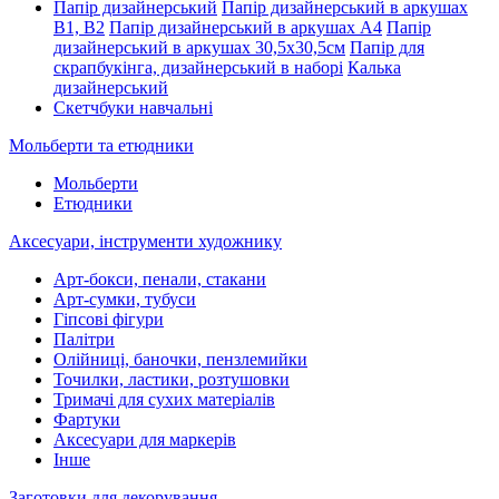
Папір дизайнерський
Папір дизайнерський в аркушах
В1, В2
Папір дизайнерський в аркушах А4
Папір
дизайнерський в аркушах 30,5х30,5см
Папір для
скрапбукінга, дизайнерський в наборі
Калька
дизайнерський
Скетчбуки навчальні
Мольберти та етюдники
Мольберти
Етюдники
Аксесуари, інструменти художнику
Арт-бокси, пенали, стакани
Арт-сумки, тубуси
Гіпсові фігури
Палітри
Олійниці, баночки, пензлемийки
Точилки, ластики, розтушовки
Тримачі для сухих матеріалів
Фартуки
Аксесуари для маркерів
Інше
Заготовки для декорування