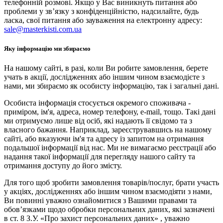
телефонній розмові. Якщо у Вас виникнуть питання або
проблеми у зв’язку з конфіденційністю, надсилайте, будь
ласка, свої питання або зауваження на електронну адресу:
sale@masterkisti.com.ua
Яку інформацію ми збираємо
На нашому сайті, в разі, коли Ви робите замовлення, берете
учать в акції, дослідженнях або іншим чином взаємодієте з
нами, ми збираємо як особисту інформацію, так і загальні дані.
Особиста інформація стосується окремого споживача -
приміром, ім'я, адреса, номер телефону, e-mail, тощо. Такі дані
ми отримуємо лише від осіб, які надають її свідомо та з
власного бажання. Наприклад, зареєструвавшись на нашому
сайті, або вказуючи ім'я та адресу із запитом на отримання
подальшої інформації від нас. Ми не вимагаємо реєстрації або
надання такої інформації для перегляду нашого сайту та
отримання доступу до його змісту.
Для того щоб зробити замовлення товарів/послуг, брати участь
у акціях, дослідженнях або іншим чином взаємодіяти з нами,
Ви повинні уважно ознайомитися з Вашими правами та
обов’язками щодо обробки персональних даних, які зазначені
в ст. 8 З.У. «Про захист персональних даних» , уважно