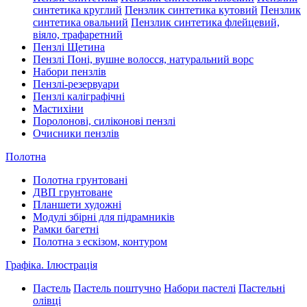
синтетика круглий
Пензлик синтетика кутовий
Пензлик
синтетика овальний
Пензлик синтетика флейцевий,
віяло, трафаретний
Пензлі Щетина
Пензлі Поні, вушне волосся, натуральний ворс
Набори пензлів
Пензлі-резервуари
Пензлі каліграфічні
Мастихіни
Поролонові, силіконові пензлі
Очисники пензлів
Полотна
Полотна грунтовані
ДВП грунтоване
Планшети художні
Модулі збірні для підрамників
Рамки багетні
Полотна з ескізом, контуром
Графіка. Ілюстрація
Пастель
Пастель поштучно
Набори пастелі
Пастельні
олівці