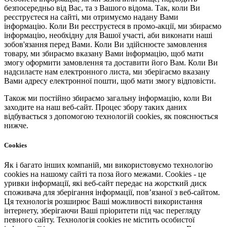
безпосередньо від Вас, та з Вашого відома. Так, коли Ви
реєструєтеся на сайті, ми отримуємо надану Вами
інформацію. Коли Ви реєструєтеся в промо-акції, ми збираємо
інформацію, необхідну для Вашої участі, аби виконати наші
зобов'язання перед Вами. Коли Ви здійснюєте замовлення
товару, ми збираємо вказану Вами інформацію, щоб мати
змогу оформити замовлення та доставити його Вам. Коли Ви
надсилаєте нам електронного листа, ми зберігаємо вказану
Вами адресу електронної пошти, щоб мати змогу відповісти.
Також ми постійно збираємо загальну інформацію, коли Ви
заходите на наш веб-сайт. Процес збору таких даних
відбувається з допомогою технологій cookies, як пояснюється
нижче.
Cookies
Як і багато інших компаній, ми використовуємо технологію
cookies на нашому сайті та поза його межами. Cookies - це
уривки інформації, які веб-сайт передає на жорсткий диск
споживача для зберігання інформації, пов’язаної з веб-сайтом.
Ця технологія розширює Ваші можливості використання
інтернету, зберігаючи Ваші пріоритети під час перегляду
певного сайту. Технологія cookies не містить особистої