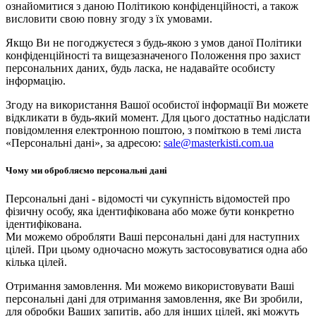
ознайомитися з даною Політикою конфіденційності, а також
висловити свою повну згоду з їх умовами.
Якщо Ви не погоджуєтеся з будь-якою з умов даної Політики
конфіденційності та вищезазначеного Положення про захист
персональних даних, будь ласка, не надавайте особисту
інформацію.
Згоду на використання Вашої особистої інформації Ви можете
відкликати в будь-який момент. Для цього достатньо надіслати
повідомлення електронною поштою, з поміткою в темі листа
«Персональні дані», за адресою:
sale@masterkisti.com.ua
Чому ми обробляємо персональні дані
Персональні дані - відомості чи сукупність відомостей про
фізичну особу, яка ідентифікована або може бути конкретно
ідентифікована.
Ми можемо обробляти Ваші персональні дані для наступних
цілей. При цьому одночасно можуть застосовуватися одна або
кілька цілей.
Отримання замовлення. Ми можемо використовувати Ваші
персональні дані для отримання замовлення, яке Ви зробили,
для обробки Ваших запитів, або для інших цілей, які можуть