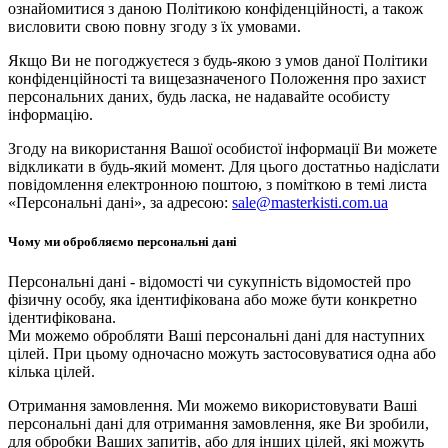
ознайомитися з даною Політикою конфіденційності, а також
висловити свою повну згоду з їх умовами.
Якщо Ви не погоджуєтеся з будь-якою з умов даної Політики
конфіденційності та вищезазначеного Положення про захист
персональних даних, будь ласка, не надавайте особисту
інформацію.
Згоду на використання Вашої особистої інформації Ви можете
відкликати в будь-який момент. Для цього достатньо надіслати
повідомлення електронною поштою, з поміткою в темі листа
«Персональні дані», за адресою:
sale@masterkisti.com.ua
Чому ми обробляємо персональні дані
Персональні дані - відомості чи сукупність відомостей про
фізичну особу, яка ідентифікована або може бути конкретно
ідентифікована.
Ми можемо обробляти Ваші персональні дані для наступних
цілей. При цьому одночасно можуть застосовуватися одна або
кілька цілей.
Отримання замовлення. Ми можемо використовувати Ваші
персональні дані для отримання замовлення, яке Ви зробили,
для обробки Ваших запитів, або для інших цілей, які можуть