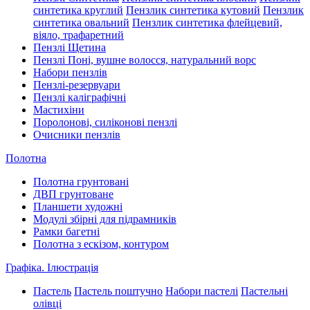
синтетика круглий
Пензлик синтетика кутовий
Пензлик
синтетика овальний
Пензлик синтетика флейцевий,
віяло, трафаретний
Пензлі Щетина
Пензлі Поні, вушне волосся, натуральний ворс
Набори пензлів
Пензлі-резервуари
Пензлі каліграфічні
Мастихіни
Поролонові, силіконові пензлі
Очисники пензлів
Полотна
Полотна грунтовані
ДВП грунтоване
Планшети художні
Модулі збірні для підрамників
Рамки багетні
Полотна з ескізом, контуром
Графіка. Ілюстрація
Пастель
Пастель поштучно
Набори пастелі
Пастельні
олівці