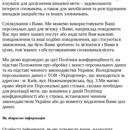
існувати для досягнення кінцевої мети – задовольнити
інтереси споживача, а також для запобігання та розслідування
випадків шахрайства та інших зловживань.
Спілкування з Вами. Ми можемо використовувати Ваші
персональні дані для зв'язку з Вами, наприклад повідомити
Вас про зміну наших послуг або надіслати Вам важливі
повідомлення та інші подібні повідомлення, що стосуються
замовлення, що було Вами зроблено та зв'язатися з Вами в
цілях, пов’язаних з обслуговуванням споживача/клієнта.
Ми діємо відповідно до цієї Політики конфіденційності, на
підставі Положення про обробку і захист персональних даних
та на підставі чинного законодавства України. Володільцем
персональних даних є ТОВ «Укрпартнер», що знаходиться за
адресою : м. Київ, вул. Нижньоюркiвська, буд. 3.Ми маємо
право зберігати Персональні дані стільки, скільки необхідно
для реалізації мети, що зазначена у даній Політиці
конфіденційності або у строки, встановлені чинним
законодавством України або до моменту видалення Вами цих
даних.
Як збираємо інформацію
Особиста інформація, як ми зазначили вище, надходить