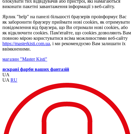
блокувати тих відвідувачів або пристрої, які намагаються
виконати пакетні завантаження інформації з веб-сайту.
Ярлик "help" на панелі більшості браузерів проінформує Вас
як заборонити браузеру приймати нові cookies, як отримувати
повідомлення від браузера, що Ви отримали нові cookies, або
як відключити cookies. Пам'ятайте, що cookies дозволяють Вам
повною мірою користуватися всіма можливостями веб-сайту
https://masterkisti.com.ua
, і ми рекомендуємо Вам залишати їх
ввімкненими.
магазин "Master Kisti"
яскраві фарби ваших фантазій
UA
UA
RU