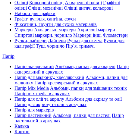
Олівці
Кольорові олівці
Акварельні олівці
Графітні
олівці
Олівці механічні
Олівці дитячі кольорові
Набори для графіки
Графіт, вугілля, сангіна, соуси
Фіксативи, грунти для сухих матеріалів
Маркери
Акварельні маркери
Акрилові маркери
Спиртові маркери, чорнило
Маркери інші
Фломастери
Ручки, лайнери
Лайнери
Ручки для скетча
Ручки для
каліграфії
Туш, чорнило
Пір`я, тримачі
Папір
Папір акварельний
Альбоми, папки для акварелі
Папір
акварельний в аркушах
Папір для малюнку, креслярський
Альбоми, папки для
малюнку
Папір креслярський в аркушах
Папір Mix Media
Альбоми, папки для змішаних технік
Папір mix media в аркушах
Папір для олії та акрилу
Альбоми для акрилу та олії
Папір для акрилу та олії в аркушах
Папір для маркерів
Папір пастельний
Альбоми, папки для пастелі
Папір
пастельний в аркушах
Калька
Картон