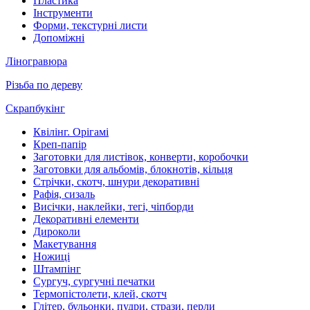
Пластика
Інструменти
Форми, текстурні листи
Допоміжні
Ліногравюра
Різьба по дереву
Скрапбукінг
Квілінг. Орігамі
Креп-папір
Заготовки для листівок, конверти, коробочки
Заготовки для альбомів, блокнотів, кільця
Стрічки, скотч, шнури декоративні
Рафія, сизаль
Висічки, наклейки, тегі, чіпборди
Декоративні елементи
Дироколи
Макетування
Ножиці
Штампінг
Сургуч, сургучні печатки
Термопістолети, клей, скотч
Глітер, бульонки, пудри, стрази, перли