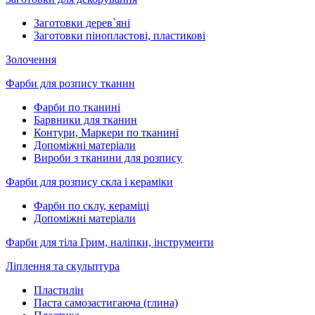
Заготовки дерев`яні
Заготовки пінопластові, пластикові
Золочення
Фарби для розпису тканин
Фарби по тканині
Барвники для тканин
Контури, Маркери по тканині
Допоміжні матеріали
Вироби з тканини для розпису
Фарби для розпису скла і кераміки
Фарби по склу, кераміці
Допоміжні матеріали
Фарби для тіла Грим, наліпки, інструменти
Ліплення та скульптура
Пластилін
Паста самозастигаюча (глина)