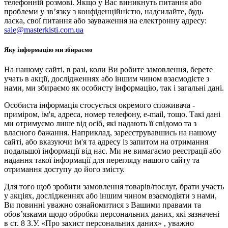
телефонній розмові. Якщо у Вас виникнуть питання або
проблеми у зв’язку з конфіденційністю, надсилайте, будь
ласка, свої питання або зауваження на електронну адресу:
sale@masterkisti.com.ua
Яку інформацію ми збираємо
На нашому сайті, в разі, коли Ви робите замовлення, берете
учать в акції, дослідженнях або іншим чином взаємодієте з
нами, ми збираємо як особисту інформацію, так і загальні дані.
Особиста інформація стосується окремого споживача -
приміром, ім'я, адреса, номер телефону, e-mail, тощо. Такі дані
ми отримуємо лише від осіб, які надають її свідомо та з
власного бажання. Наприклад, зареєструвавшись на нашому
сайті, або вказуючи ім'я та адресу із запитом на отримання
подальшої інформації від нас. Ми не вимагаємо реєстрації або
надання такої інформації для перегляду нашого сайту та
отримання доступу до його змісту.
Для того щоб зробити замовлення товарів/послуг, брати участь
у акціях, дослідженнях або іншим чином взаємодіяти з нами,
Ви повинні уважно ознайомитися з Вашими правами та
обов’язками щодо обробки персональних даних, які зазначені
в ст. 8 З.У. «Про захист персональних даних» , уважно