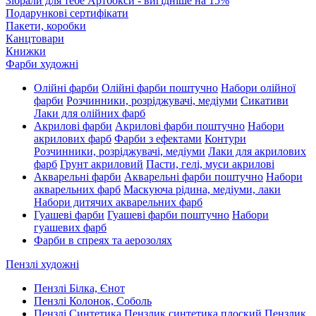
Зібрали для тебе Артбокси - вигідніше на 15%
Подарункові сертифікати
Пакети, коробки
Канцтовари
Книжки
Фарби художні
Олійні фарби
Олійні фарби поштучно
Набори олійної
фарби
Розчинники, розріджувачі, медіуми
Сикативи
Лаки для олійних фарб
Акрилові фарби
Акрилові фарби поштучно
Набори
акрилових фарб
Фарби з ефектами
Контури
Розчинники, розріджувачі, медіуми
Лаки для акрилових
фарб
Грунт акриловий
Пасти, гелі, муси акрилові
Акварельні фарби
Акварельні фарби поштучно
Набори
акварельних фарб
Маскуюча рідина, медіуми, лаки
Набори дитячих акварельних фарб
Гуашеві фарби
Гуашеві фарби поштучно
Набори
гуашевих фарб
Фарби в спреях та аерозолях
Пензлі художні
Пензлі Білка, Єнот
Пензлі Колонок, Соболь
Пензлі Синтетика
Пензлик синтетика плоский
Пензлик