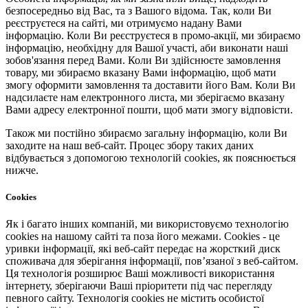
безпосередньо від Вас, та з Вашого відома. Так, коли Ви
реєструєтеся на сайті, ми отримуємо надану Вами
інформацію. Коли Ви реєструєтеся в промо-акції, ми збираємо
інформацію, необхідну для Вашої участі, аби виконати наші
зобов'язання перед Вами. Коли Ви здійснюєте замовлення
товару, ми збираємо вказану Вами інформацію, щоб мати
змогу оформити замовлення та доставити його Вам. Коли Ви
надсилаєте нам електронного листа, ми зберігаємо вказану
Вами адресу електронної пошти, щоб мати змогу відповісти.
Також ми постійно збираємо загальну інформацію, коли Ви
заходите на наш веб-сайт. Процес збору таких даних
відбувається з допомогою технологій cookies, як пояснюється
нижче.
Cookies
Як і багато інших компаній, ми використовуємо технологію
cookies на нашому сайті та поза його межами. Cookies - це
уривки інформації, які веб-сайт передає на жорсткий диск
споживача для зберігання інформації, пов’язаної з веб-сайтом.
Ця технологія розширює Ваші можливості використання
інтернету, зберігаючи Ваші пріоритети під час перегляду
певного сайту. Технологія cookies не містить особистої