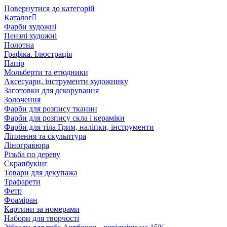
Повернутися до категорій
Каталог
Фарби художні
Пензлі художні
Полотна
Графіка. Ілюстрація
Папір
Мольберти та етюдники
Аксесуари, інструменти художнику
Заготовки для декорування
Золочення
Фарби для розпису тканин
Фарби для розпису скла і кераміки
Фарби для тіла Грим, наліпки, інструменти
Ліплення та скульптура
Ліногравюра
Різьба по дереву
Скрапбукінг
Товари для декупажа
Трафарети
Фетр
Фоаміран
Картини за номерами
Набори для творчості