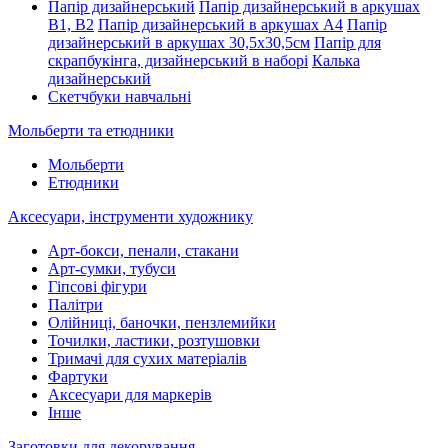
Папір дизайнерський
Папір дизайнерський в аркушах
В1, В2
Папір дизайнерський в аркушах А4
Папір
дизайнерський в аркушах 30,5х30,5см
Папір для
скрапбукінга, дизайнерський в наборі
Калька
дизайнерський
Скетчбуки навчальні
Мольберти та етюдники
Мольберти
Етюдники
Аксесуари, інструменти художнику
Арт-бокси, пенали, стакани
Арт-сумки, тубуси
Гіпсові фігури
Палітри
Олійниці, баночки, пензлемийки
Точилки, ластики, розтушовки
Тримачі для сухих матеріалів
Фартуки
Аксесуари для маркерів
Інше
Заготовки для декорування