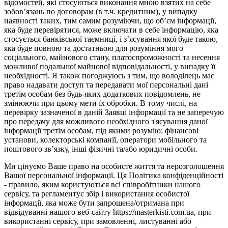
відомостей, які стосуються виконання мною взятих на себе
зобов’язань по договорам (в т.ч. кредитним), у випадку
наявності таких, тим самим розуміючи, що об’єм інформації,
яка буде перевірятися, може включати в себе інформацію, яка
стосується банківської таємниці, і з’ясування якої буде такою,
яка буде повною та достатньою для розуміння мого
соціального, майнового стану, платоспроможності та несення
можливої подальшої майнової відповідальності, у випадку її
необхідності. Я також погоджуюсь з тим, що володілець має
право надавати доступ та передавати мої персональні дані
третім особам без будь-яких додаткових повідомлень, не
змінюючи при цьому мети їх обробки. В тому числі, на
перевірку зазначеної в даній Заявці інформації та не заперечую
про передачу для можливого необхідного з'ясування даної
інформації третім особам, під якими розумію: фінансові
установи, колекторські компанії, оператори мобільного та
поштового зв’язку, інші фізичні та/або юридичні особи.
Ми цінуємо Ваше право на особисте життя та нерозголошення
Вашої персональної інформації. Ця Політика конфіденційності
- правило, яким користуються всі співробітники нашого
сервісу, та регламентує збір і використання особистої
інформації, яка може бути запрошена/отримана при
відвідуванні нашого веб-сайту https://masterkisti.com.ua, при
використанні сервісу, при замовленні, листуванні або