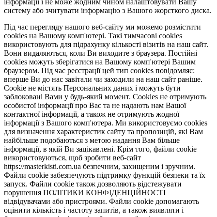
інформації і не може жодним чином налаштовувати Вашу
систему або зчитувати інформацію з Вашого жорсткого диска.
Під час перегляду нашого веб-сайту ми можемо розмістити
cookies на Вашому комп'ютері. Такі тимчасові cookies
використовують для підрахунку кількості візитів на наш сайт.
Вони видаляються, коли Ви виходите з браузера. Постійні
cookies можуть зберігатися на Вашому комп'ютері Вашим
браузером. Під час реєстрації цей тип cookies повідомляє:
вперше Ви до нас завітали чи заходили на наш сайт раніше.
Cookie не містять Персональних даних і можуть бути
заблоковані Вами у будь-який момент. Сookies не отримують
особистої інформації про Вас та не надають нам Вашої
контактної інформації, а також не отримують жодної
інформації з Вашого комп'ютера. Ми використовуємо cookies
для визначення характеристик сайту та пропозицій, які Вам
найбільше подобаються з метою надання Вам більше
інформації, в якій Ви зацікавлені. Крім того, файли cookie
використовуються, щоб зробити веб-сайт
https://masterkisti.com.ua безпечним, захищеним і зручним.
Файли cookie забезпечують підтримку функцій безпеки та їх
запуск. Файли cookie також дозволяють відстежувати
порушення ПОЛІТИКИ КОНФІДЕНЦІЙНОСТІ
відвідувачами або пристроями. Файли cookie допомагають
оцінити кількість і частоту запитів, а також виявляти і