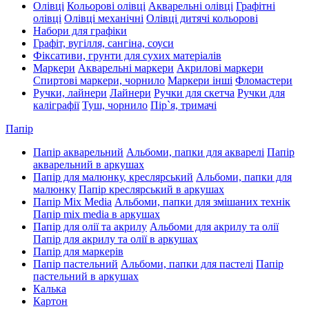
Олівці
Кольорові олівці
Акварельні олівці
Графітні
олівці
Олівці механічні
Олівці дитячі кольорові
Набори для графіки
Графіт, вугілля, сангіна, соуси
Фіксативи, грунти для сухих матеріалів
Маркери
Акварельні маркери
Акрилові маркери
Спиртові маркери, чорнило
Маркери інші
Фломастери
Ручки, лайнери
Лайнери
Ручки для скетча
Ручки для
каліграфії
Туш, чорнило
Пір`я, тримачі
Папір
Папір акварельний
Альбоми, папки для акварелі
Папір
акварельний в аркушах
Папір для малюнку, креслярський
Альбоми, папки для
малюнку
Папір креслярський в аркушах
Папір Mix Media
Альбоми, папки для змішаних технік
Папір mix media в аркушах
Папір для олії та акрилу
Альбоми для акрилу та олії
Папір для акрилу та олії в аркушах
Папір для маркерів
Папір пастельний
Альбоми, папки для пастелі
Папір
пастельний в аркушах
Калька
Картон