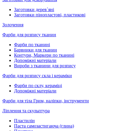
Заготовки дерев`яні
Заготовки пінопластові, пластикові
Золочення
Фарби для розпису тканин
Фарби по тканині
Барвники для тканин
Контури, Маркери по тканині
Допоміжні матеріали
Вироби з тканини для розпису
Фарби для розпису скла і кераміки
Фарби по склу, кераміці
Допоміжні матеріали
Фарби для тіла Грим, наліпки, інструменти
Ліплення та скульптура
Пластилін
Паста самозастигаюча (глина)