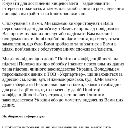
існувати для досягнення кінцевої мети – задовольнити
інтереси споживача, а також для запобігання та розслідування
випадків шахрайства та інших зловживань.
Спілкування з Вами. Ми можемо використовувати Ваші
персональні дані для зв'язку з Вами, наприклад повідомити
Вас про зміну наших послуг або надіслати Вам важливі
повідомлення та інші подібні повідомлення, що стосуються
замовлення, що було Вами зроблено та зв'язатися з Вами в
цілях, пов’язаних з обслуговуванням споживача/клієнта.
Ми діємо відповідно до цієї Політики конфіденційності, на
підставі Положення про обробку і захист персональних даних
та на підставі чинного законодавства України. Володільцем
персональних даних є ТОВ «Укрпартнер», що знаходиться за
адресою : м. Київ, вул. Нижньоюркiвська, буд. 3.Ми маємо
право зберігати Персональні дані стільки, скільки необхідно
для реалізації мети, що зазначена у даній Політиці
конфіденційності або у строки, встановлені чинним
законодавством України або до моменту видалення Вами цих
даних.
Як збираємо інформацію
Особиста інформація, як ми зазначили вище, надходить