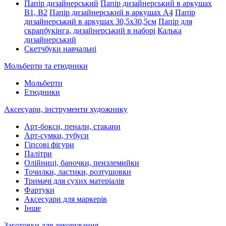
Папір дизайнерський
Папір дизайнерський в аркушах
В1, В2
Папір дизайнерський в аркушах А4
Папір
дизайнерський в аркушах 30,5х30,5см
Папір для
скрапбукінга, дизайнерський в наборі
Калька
дизайнерський
Скетчбуки навчальні
Мольберти та етюдники
Мольберти
Етюдники
Аксесуари, інструменти художнику
Арт-бокси, пенали, стакани
Арт-сумки, тубуси
Гіпсові фігури
Палітри
Олійниці, баночки, пензлемийки
Точилки, ластики, розтушовки
Тримачі для сухих матеріалів
Фартуки
Аксесуари для маркерів
Інше
Заготовки для декорування