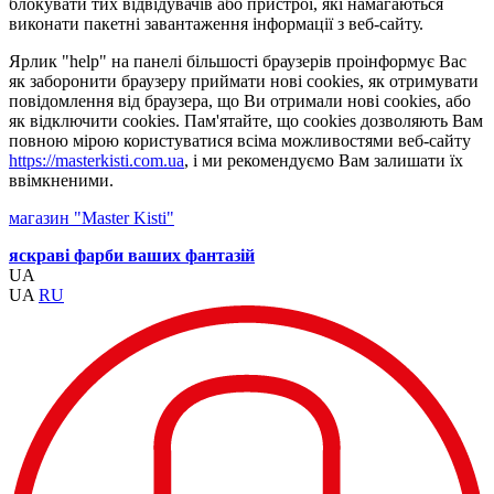
блокувати тих відвідувачів або пристрої, які намагаються
виконати пакетні завантаження інформації з веб-сайту.
Ярлик "help" на панелі більшості браузерів проінформує Вас
як заборонити браузеру приймати нові cookies, як отримувати
повідомлення від браузера, що Ви отримали нові cookies, або
як відключити cookies. Пам'ятайте, що cookies дозволяють Вам
повною мірою користуватися всіма можливостями веб-сайту
https://masterkisti.com.ua
, і ми рекомендуємо Вам залишати їх
ввімкненими.
магазин "Master Kisti"
яскраві фарби ваших фантазій
UA
UA
RU