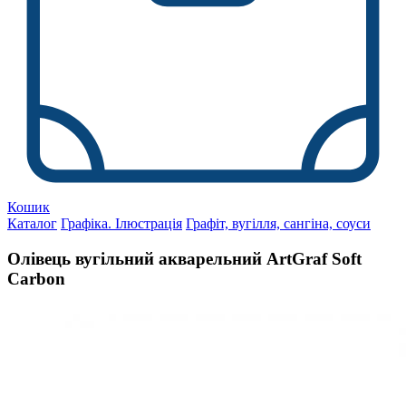
Кошик
Каталог
Графіка. Ілюстрація
Графіт, вугілля, сангіна, соуси
Олівець вугільний акварельний ArtGraf Soft
Carbon