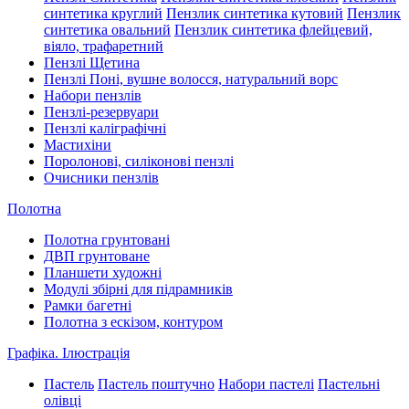
синтетика круглий
Пензлик синтетика кутовий
Пензлик
синтетика овальний
Пензлик синтетика флейцевий,
віяло, трафаретний
Пензлі Щетина
Пензлі Поні, вушне волосся, натуральний ворс
Набори пензлів
Пензлі-резервуари
Пензлі каліграфічні
Мастихіни
Поролонові, силіконові пензлі
Очисники пензлів
Полотна
Полотна грунтовані
ДВП грунтоване
Планшети художні
Модулі збірні для підрамників
Рамки багетні
Полотна з ескізом, контуром
Графіка. Ілюстрація
Пастель
Пастель поштучно
Набори пастелі
Пастельні
олівці