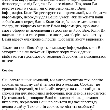
безпосередньо від Вас, та з Вашого відома. Так, коли Ви
реєструєтеся на сайті, ми отримуємо надану Вами
інформацію. Коли Ви реєструєтеся в промо-акції, ми збираємо
інформацію, необхідну для Вашої участі, аби виконати наші
зобов'язання перед Вами. Коли Ви здійснюєте замовлення
товару, ми збираємо вказану Вами інформацію, щоб мати
змогу оформити замовлення та доставити його Вам. Коли Ви
надсилаєте нам електронного листа, ми зберігаємо вказану
Вами адресу електронної пошти, щоб мати змогу відповісти.
Також ми постійно збираємо загальну інформацію, коли Ви
заходите на наш веб-сайт. Процес збору таких даних
відбувається з допомогою технологій cookies, як пояснюється
нижче.
Cookies
Як і багато інших компаній, ми використовуємо технологію
cookies на нашому сайті та поза його межами. Cookies - це
уривки інформації, які веб-сайт передає на жорсткий диск
споживача для зберігання інформації, пов’язаної з веб-сайтом.
Ця технологія розширює Ваші можливості використання
інтернету, зберігаючи Ваші пріоритети під час перегляду
певного сайту. Технологія cookies не містить особистої