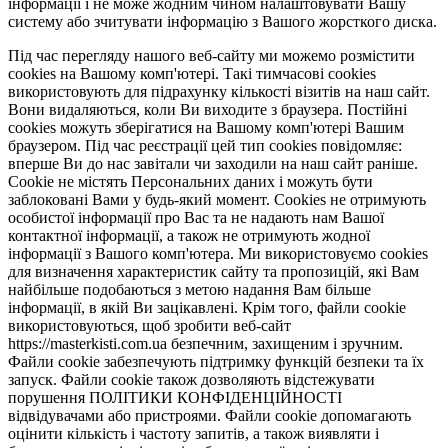
інформації і не може жодним чином налаштовувати Вашу
систему або зчитувати інформацію з Вашого жорсткого диска.
Під час перегляду нашого веб-сайту ми можемо розмістити
cookies на Вашому комп'ютері. Такі тимчасові cookies
використовують для підрахунку кількості візитів на наш сайт.
Вони видаляються, коли Ви виходите з браузера. Постійні
cookies можуть зберігатися на Вашому комп'ютері Вашим
браузером. Під час реєстрації цей тип cookies повідомляє:
вперше Ви до нас завітали чи заходили на наш сайт раніше.
Cookie не містять Персональних даних і можуть бути
заблоковані Вами у будь-який момент. Сookies не отримують
особистої інформації про Вас та не надають нам Вашої
контактної інформації, а також не отримують жодної
інформації з Вашого комп'ютера. Ми використовуємо cookies
для визначення характеристик сайту та пропозицій, які Вам
найбільше подобаються з метою надання Вам більше
інформації, в якій Ви зацікавлені. Крім того, файли cookie
використовуються, щоб зробити веб-сайт
https://masterkisti.com.ua безпечним, захищеним і зручним.
Файли cookie забезпечують підтримку функцій безпеки та їх
запуск. Файли cookie також дозволяють відстежувати
порушення ПОЛІТИКИ КОНФІДЕНЦІЙНОСТІ
відвідувачами або пристроями. Файли cookie допомагають
оцінити кількість і частоту запитів, а також виявляти і