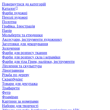
Повернутися до категорій
Каталог
Фарби художні
Пензлі художні
Полотна
Графіка. Ілюстрація
Папір
Мольберти та етюдники
Аксесуари, інструменти художнику
Заготовки для декорування
Золочення
Фарби для розпису тканин
Фарби для розпису скла і кераміки
Фарби для тіла Грим, наліпки, інструменти
Ліплення та скульптура
Ліногравюра
Різьба по дереву
Скрапбукінг
Товари для декупажа
Трафарети
Фетр
Фоаміран
Картини за номерами
Набори для творчості