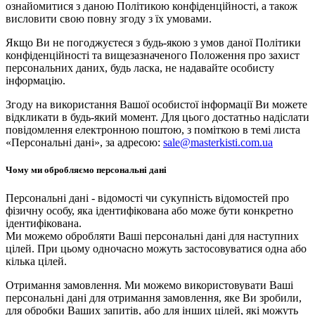
ознайомитися з даною Політикою конфіденційності, а також
висловити свою повну згоду з їх умовами.
Якщо Ви не погоджуєтеся з будь-якою з умов даної Політики
конфіденційності та вищезазначеного Положення про захист
персональних даних, будь ласка, не надавайте особисту
інформацію.
Згоду на використання Вашої особистої інформації Ви можете
відкликати в будь-який момент. Для цього достатньо надіслати
повідомлення електронною поштою, з поміткою в темі листа
«Персональні дані», за адресою:
sale@masterkisti.com.ua
Чому ми обробляємо персональні дані
Персональні дані - відомості чи сукупність відомостей про
фізичну особу, яка ідентифікована або може бути конкретно
ідентифікована.
Ми можемо обробляти Ваші персональні дані для наступних
цілей. При цьому одночасно можуть застосовуватися одна або
кілька цілей.
Отримання замовлення. Ми можемо використовувати Ваші
персональні дані для отримання замовлення, яке Ви зробили,
для обробки Ваших запитів, або для інших цілей, які можуть