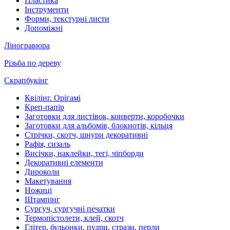
Пластика
Інструменти
Форми, текстурні листи
Допоміжні
Ліногравюра
Різьба по дереву
Скрапбукінг
Квілінг. Орігамі
Креп-папір
Заготовки для листівок, конверти, коробочки
Заготовки для альбомів, блокнотів, кільця
Стрічки, скотч, шнури декоративні
Рафія, сизаль
Висічки, наклейки, тегі, чіпборди
Декоративні елементи
Дироколи
Макетування
Ножиці
Штампінг
Сургуч, сургучні печатки
Термопістолети, клей, скотч
Глітер, бульонки, пудри, стрази, перли