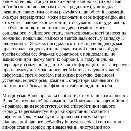
відомостей, які стосуються виконання мною взятих на себе
зобов’язань по договорам (в т.ч. кредитним), у випадку
наявності таких, тим самим розуміючи, що об’єм інформації,
яка буде перевірятися, може включати в себе інформацію, яка
стосується банківської таємниці, і з’ясування якої буде такою,
яка буде повною та достатньою для розуміння мого
соціального, майнового стану, платоспроможності та несення
можливої подальшої майнової відповідальності, у випадку її
необхідності. Я також погоджуюсь з тим, що володілець має
право надавати доступ та передавати мої персональні дані
третім особам без будь-яких додаткових повідомлень, не
змінюючи при цьому мети їх обробки. В тому числі, на
перевірку зазначеної в даній Заявці інформації та не заперечую
про передачу для можливого необхідного з'ясування даної
інформації третім особам, під якими розумію: фінансові
установи, колекторські компанії, оператори мобільного та
поштового зв’язку, інші фізичні та/або юридичні особи.
Ми цінуємо Ваше право на особисте життя та нерозголошення
Вашої персональної інформації. Ця Політика конфіденційності
- правило, яким користуються всі співробітники нашого
сервісу, та регламентує збір і використання особистої
інформації, яка може бути запрошена/отримана при
відвідуванні нашого веб-сайту https://masterkisti.com.ua, при
використанні сервісу, при замовленні, листуванні або