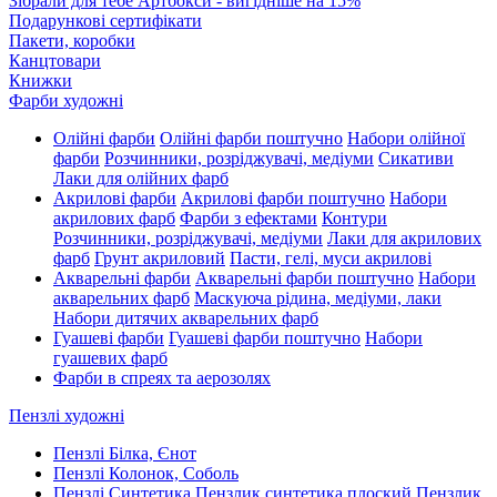
Зібрали для тебе Артбокси - вигідніше на 15%
Подарункові сертифікати
Пакети, коробки
Канцтовари
Книжки
Фарби художні
Олійні фарби
Олійні фарби поштучно
Набори олійної
фарби
Розчинники, розріджувачі, медіуми
Сикативи
Лаки для олійних фарб
Акрилові фарби
Акрилові фарби поштучно
Набори
акрилових фарб
Фарби з ефектами
Контури
Розчинники, розріджувачі, медіуми
Лаки для акрилових
фарб
Грунт акриловий
Пасти, гелі, муси акрилові
Акварельні фарби
Акварельні фарби поштучно
Набори
акварельних фарб
Маскуюча рідина, медіуми, лаки
Набори дитячих акварельних фарб
Гуашеві фарби
Гуашеві фарби поштучно
Набори
гуашевих фарб
Фарби в спреях та аерозолях
Пензлі художні
Пензлі Білка, Єнот
Пензлі Колонок, Соболь
Пензлі Синтетика
Пензлик синтетика плоский
Пензлик