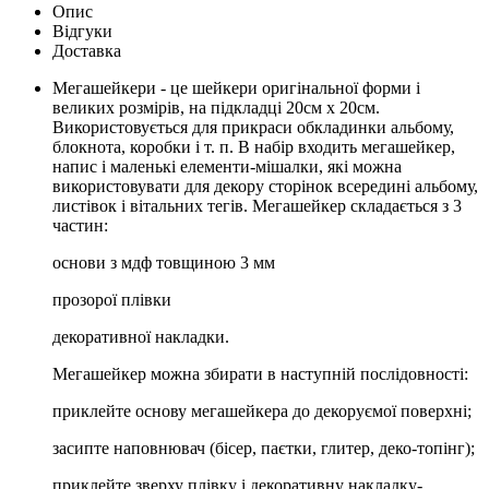
Опис
Відгуки
Доставка
Мегашейкери - це шейкери оригінальної форми і
великих розмірів, на підкладці 20см х 20см.
Використовується для прикраси обкладинки альбому,
блокнота, коробки і т. п. В набір входить мегашейкер,
напис і маленькі елементи-мішалки, які можна
використовувати для декору сторінок всередині альбому,
листівок і вітальних тегів. Мегашейкер складається з 3
частин:
основи з мдф товщиною 3 мм
прозорої плівки
декоративної накладки.
Мегашейкер можна збирати в наступній послідовності:
приклейте основу мегашейкера до декоруємої поверхні;
засипте наповнювач (бісер, паєтки, глитер, деко-топінг);
приклейте зверху плівку і декоративну накладку-