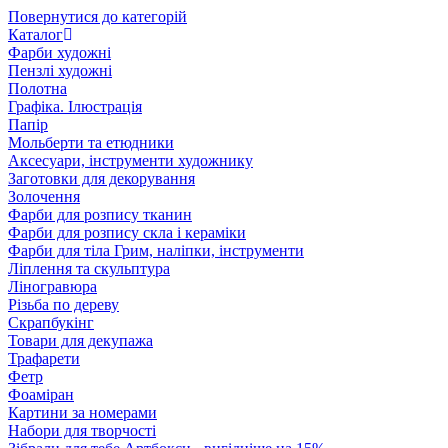
Повернутися до категорій
Каталог
Фарби художні
Пензлі художні
Полотна
Графіка. Ілюстрація
Папір
Мольберти та етюдники
Аксесуари, інструменти художнику
Заготовки для декорування
Золочення
Фарби для розпису тканин
Фарби для розпису скла і кераміки
Фарби для тіла Грим, наліпки, інструменти
Ліплення та скульптура
Ліногравюра
Різьба по дереву
Скрапбукінг
Товари для декупажа
Трафарети
Фетр
Фоаміран
Картини за номерами
Набори для творчості