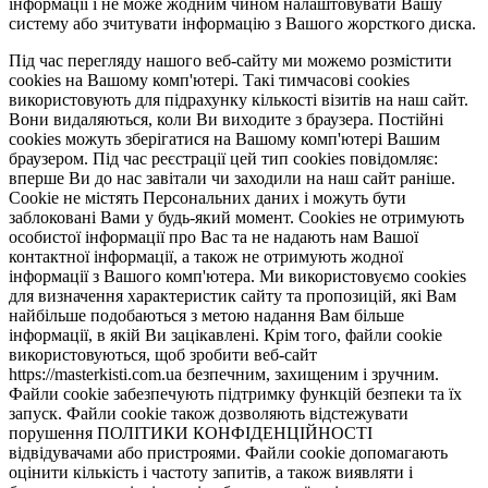
інформації і не може жодним чином налаштовувати Вашу
систему або зчитувати інформацію з Вашого жорсткого диска.
Під час перегляду нашого веб-сайту ми можемо розмістити
cookies на Вашому комп'ютері. Такі тимчасові cookies
використовують для підрахунку кількості візитів на наш сайт.
Вони видаляються, коли Ви виходите з браузера. Постійні
cookies можуть зберігатися на Вашому комп'ютері Вашим
браузером. Під час реєстрації цей тип cookies повідомляє:
вперше Ви до нас завітали чи заходили на наш сайт раніше.
Cookie не містять Персональних даних і можуть бути
заблоковані Вами у будь-який момент. Сookies не отримують
особистої інформації про Вас та не надають нам Вашої
контактної інформації, а також не отримують жодної
інформації з Вашого комп'ютера. Ми використовуємо cookies
для визначення характеристик сайту та пропозицій, які Вам
найбільше подобаються з метою надання Вам більше
інформації, в якій Ви зацікавлені. Крім того, файли cookie
використовуються, щоб зробити веб-сайт
https://masterkisti.com.ua безпечним, захищеним і зручним.
Файли cookie забезпечують підтримку функцій безпеки та їх
запуск. Файли cookie також дозволяють відстежувати
порушення ПОЛІТИКИ КОНФІДЕНЦІЙНОСТІ
відвідувачами або пристроями. Файли cookie допомагають
оцінити кількість і частоту запитів, а також виявляти і