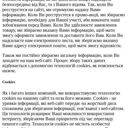
безпосередньо від Вас, та з Вашого відома. Так, коли Ви
реєструєтеся на сайті, ми отримуємо надану Вами
інформацію. Коли Ви реєструєтеся в промо-акції, ми збираємо
інформацію, необхідну для Вашої участі, аби виконати наші
зобов'язання перед Вами. Коли Ви здійснюєте замовлення
товару, ми збираємо вказану Вами інформацію, щоб мати
змогу оформити замовлення та доставити його Вам. Коли Ви
надсилаєте нам електронного листа, ми зберігаємо вказану
Вами адресу електронної пошти, щоб мати змогу відповісти.
Також ми постійно збираємо загальну інформацію, коли Ви
заходите на наш веб-сайт. Процес збору таких даних
відбувається з допомогою технологій cookies, як пояснюється
нижче.
Cookies
Як і багато інших компаній, ми використовуємо технологію
cookies на нашому сайті та поза його межами. Cookies - це
уривки інформації, які веб-сайт передає на жорсткий диск
споживача для зберігання інформації, пов’язаної з веб-сайтом.
Ця технологія розширює Ваші можливості використання
інтернету, зберігаючи Ваші пріоритети під час перегляду
певного сайту. Технологія cookies не містить особистої