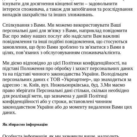
існувати для досягнення кінцевої мети – задовольнити
інтереси споживача, а також для запобігання та розслідування
випадків шахрайства та інших зловживань.
Спілкування з Вами. Ми можемо використовувати Ваші
персональні дані для зв'язку з Вами, наприклад повідомити
Вас про зміну наших послуг або надіслати Вам важливі
повідомлення та інші подібні повідомлення, що стосуються
замовлення, що було Вами зроблено та зв'язатися з Вами в
цілях, пов’язаних з обслуговуванням споживача/клієнта.
Ми діємо відповідно до цієї Політики конфіденційності, на
підставі Положення про обробку і захист персональних даних
та на підставі чинного законодавства України. Володільцем
персональних даних є ТОВ «Укрпартнер», що знаходиться за
адресою : м. Київ, вул. Нижньоюркiвська, буд. 3.Ми маємо
право зберігати Персональні дані стільки, скільки необхідно
для реалізації мети, що зазначена у даній Політиці
конфіденційності або у строки, встановлені чинним
законодавством України або до моменту видалення Вами цих
даних.
Як збираємо інформацію
Особиста інформація, як ми зазначили вище, надходить