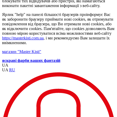
блокувати тих відвідувачів або пристрої, які намагаються
виконати пакетні завантаження інформації з веб-сайту.
Ярлик "help" на панелі більшості браузерів проінформує Вас
як заборонити браузеру приймати нові cookies, як отримувати
повідомлення від браузера, що Ви отримали нові cookies, або
як відключити cookies. Пам'ятайте, що cookies дозволяють Вам
повною мірою користуватися всіма можливостями веб-сайту
https://masterkisti.com.ua
, і ми рекомендуємо Вам залишати їх
ввімкненими.
магазин "Master Kisti"
яскраві фарби ваших фантазій
UA
UA
RU