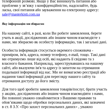
телефонній розмові. Якщо у Вас виникнуть питання або
проблеми у зв’язку з конфіденційністю, надсилайте, будь
ласка, свої питання або зауваження на електронну адресу:
sale@masterkisti.com.ua
Яку інформацію ми збираємо
На нашому сайті, в разі, коли Ви робите замовлення, берете
учать в акції, дослідженнях або іншим чином взаємодієте з
нами, ми збираємо як особисту інформацію, так і загальні дані.
Особиста інформація стосується окремого споживача -
приміром, ім'я, адреса, номер телефону, e-mail, тощо. Такі дані
ми отримуємо лише від осіб, які надають її свідомо та з
власного бажання. Наприклад, зареєструвавшись на нашому
сайті, або вказуючи ім'я та адресу із запитом на отримання
подальшої інформації від нас. Ми не вимагаємо реєстрації або
надання такої інформації для перегляду нашого сайту та
отримання доступу до його змісту.
Для того щоб зробити замовлення товарів/послуг, брати участь
у акціях, дослідженнях або іншим чином взаємодіяти з нами,
Ви повинні уважно ознайомитися з Вашими правами та
обов’язками щодо обробки персональних даних, які зазначені
в ст. 8 З.У. «Про захист персональних даних» , уважно