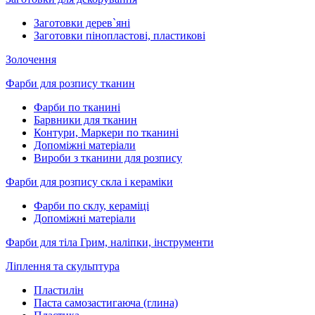
Заготовки дерев`яні
Заготовки пінопластові, пластикові
Золочення
Фарби для розпису тканин
Фарби по тканині
Барвники для тканин
Контури, Маркери по тканині
Допоміжні матеріали
Вироби з тканини для розпису
Фарби для розпису скла і кераміки
Фарби по склу, кераміці
Допоміжні матеріали
Фарби для тіла Грим, наліпки, інструменти
Ліплення та скульптура
Пластилін
Паста самозастигаюча (глина)