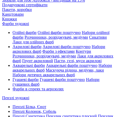
Зібрали для тебе Артбокси - вигідніше на 15%
Подарункові сертифікати
Пакети, коробки
Канцтовари
Книжки
Фарби художні
Олійні фарби
Олійні фарби поштучно
Набори олійної
фарби
Розчинники, розріджувачі, медіуми
Сикативи
Лаки для олійних фарб
Акрилові фарби
Акрилові фарби поштучно
Набори
акрилових фарб
Фарби з ефектами
Контури
Розчинники, розріджувачі, медіуми
Лаки для акрилових
фарб
Грунт акриловий
Пасти, гелі, муси акрилові
Акварельні фарби
Акварельні фарби поштучно
Набори
акварельних фарб
Маскуюча рідина, медіуми, лаки
Набори дитячих акварельних фарб
Гуашеві фарби
Гуашеві фарби поштучно
Набори
гуашевих фарб
Фарби в спреях та аерозолях
Пензлі художні
Пензлі Білка, Єнот
Пензлі Колонок, Соболь
Пензлі Синтетика
Пензлик синтетика плоский
Пензлик