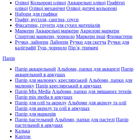
Олівці
Кольорові олівці
Акварельні олівці
Графітні
олівці
Олівці механічні
Олівці дитячі кольорові
Набори для графіки
Графіт, вугілля, сангіна, соуси
Фіксативи, грунти для сухих матеріалів
Маркери
Акварельні маркери
Акрилові маркери
Спиртові маркери, чорнило
Маркери інші
Фломастери
Ручки, лайнери
Лайнери
Ручки для скетча
Ручки для
каліграфії
Туш, чорнило
Пір`я, тримачі
Папір
Папір акварельний
Альбоми, папки для акварелі
Папір
акварельний в аркушах
Папір для малюнку, креслярський
Альбоми, папки для
малюнку
Папір креслярський в аркушах
Папір Mix Media
Альбоми, папки для змішаних технік
Папір mix media в аркушах
Папір для олії та акрилу
Альбоми для акрилу та олії
Папір для акрилу та олії в аркушах
Папір для маркерів
Папір пастельний
Альбоми, папки для пастелі
Папір
пастельний в аркушах
Калька
Картон