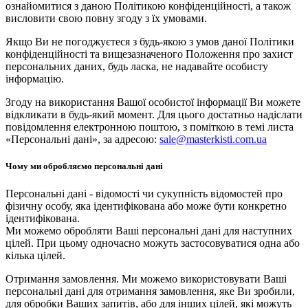
ознайомитися з даною Політикою конфіденційності, а також
висловити свою повну згоду з їх умовами.
Якщо Ви не погоджуєтеся з будь-якою з умов даної Політики
конфіденційності та вищезазначеного Положення про захист
персональних даних, будь ласка, не надавайте особисту
інформацію.
Згоду на використання Вашої особистої інформації Ви можете
відкликати в будь-який момент. Для цього достатньо надіслати
повідомлення електронною поштою, з поміткою в темі листа
«Персональні дані», за адресою:
sale@masterkisti.com.ua
Чому ми обробляємо персональні дані
Персональні дані - відомості чи сукупність відомостей про
фізичну особу, яка ідентифікована або може бути конкретно
ідентифікована.
Ми можемо обробляти Ваші персональні дані для наступних
цілей. При цьому одночасно можуть застосовуватися одна або
кілька цілей.
Отримання замовлення. Ми можемо використовувати Ваші
персональні дані для отримання замовлення, яке Ви зробили,
для обробки Ваших запитів, або для інших цілей, які можуть