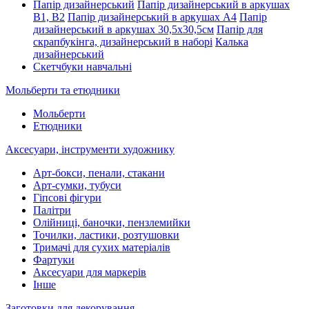
Папір дизайнерський
Папір дизайнерський в аркушах
В1, В2
Папір дизайнерський в аркушах А4
Папір
дизайнерський в аркушах 30,5х30,5см
Папір для
скрапбукінга, дизайнерський в наборі
Калька
дизайнерський
Скетчбуки навчальні
Мольберти та етюдники
Мольберти
Етюдники
Аксесуари, інструменти художнику
Арт-бокси, пенали, стакани
Арт-сумки, тубуси
Гіпсові фігури
Палітри
Олійниці, баночки, пензлемийки
Точилки, ластики, розтушовки
Тримачі для сухих матеріалів
Фартуки
Аксесуари для маркерів
Інше
Заготовки для декорування