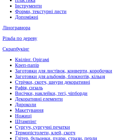
Пластика
Інструменти
Форми, текстурні листи
Допоміжні
Ліногравюра
Різьба по дереву
Скрапбукінг
Квілінг. Орігамі
Креп-папір
Заготовки для листівок, конверти, коробочки
Заготовки для альбомів, блокнотів, кільця
Стрічки, скотч, шнури декоративні
Рафія, сизаль
Висічки, наклейки, тегі, чіпборди
Декоративні елементи
Дироколи
Макетування
Ножиці
Штампінг
Сургуч, сургучні печатки
Термопістолети, клей, скотч
Глітер, бульонки, пудри, стрази, перли