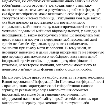
відомостей, які стосуються виконання мною взятих на себе
зобов’язань по договорам (в т.ч. кредитним), у випадку
наявності таких, тим самим розуміючи, що об’єм інформації,
яка буде перевірятися, може включати в себе інформацію, яка
стосується банківської таємниці, і з’ясування якої буде такою,
яка буде повною та достатньою для розуміння мого
соціального, майнового стану, платоспроможності та несення
можливої подальшої майнової відповідальності, у випадку її
необхідності. Я також погоджуюсь з тим, що володілець має
право надавати доступ та передавати мої персональні дані
третім особам без будь-яких додаткових повідомлень, не
змінюючи при цьому мети їх обробки. В тому числі, на
перевірку зазначеної в даній Заявці інформації та не заперечую
про передачу для можливого необхідного з'ясування даної
інформації третім особам, під якими розумію: фінансові
установи, колекторські компанії, оператори мобільного та
поштового зв’язку, інші фізичні та/або юридичні особи.
Ми цінуємо Ваше право на особисте життя та нерозголошення
Вашої персональної інформації. Ця Політика конфіденційності
- правило, яким користуються всі співробітники нашого
сервісу, та регламентує збір і використання особистої
інформації, яка може бути запрошена/отримана при
відвідуванні нашого веб-сайту https://masterkisti.com.ua, при
використанні сервісу, при замовленні, листуванні або