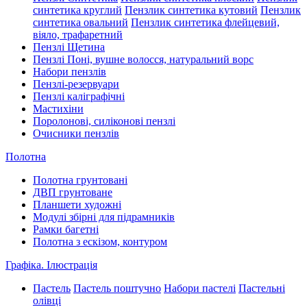
синтетика круглий
Пензлик синтетика кутовий
Пензлик
синтетика овальний
Пензлик синтетика флейцевий,
віяло, трафаретний
Пензлі Щетина
Пензлі Поні, вушне волосся, натуральний ворс
Набори пензлів
Пензлі-резервуари
Пензлі каліграфічні
Мастихіни
Поролонові, силіконові пензлі
Очисники пензлів
Полотна
Полотна грунтовані
ДВП грунтоване
Планшети художні
Модулі збірні для підрамників
Рамки багетні
Полотна з ескізом, контуром
Графіка. Ілюстрація
Пастель
Пастель поштучно
Набори пастелі
Пастельні
олівці