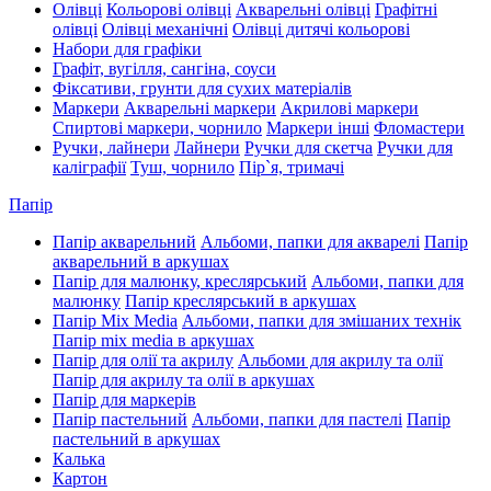
Олівці
Кольорові олівці
Акварельні олівці
Графітні
олівці
Олівці механічні
Олівці дитячі кольорові
Набори для графіки
Графіт, вугілля, сангіна, соуси
Фіксативи, грунти для сухих матеріалів
Маркери
Акварельні маркери
Акрилові маркери
Спиртові маркери, чорнило
Маркери інші
Фломастери
Ручки, лайнери
Лайнери
Ручки для скетча
Ручки для
каліграфії
Туш, чорнило
Пір`я, тримачі
Папір
Папір акварельний
Альбоми, папки для акварелі
Папір
акварельний в аркушах
Папір для малюнку, креслярський
Альбоми, папки для
малюнку
Папір креслярський в аркушах
Папір Mix Media
Альбоми, папки для змішаних технік
Папір mix media в аркушах
Папір для олії та акрилу
Альбоми для акрилу та олії
Папір для акрилу та олії в аркушах
Папір для маркерів
Папір пастельний
Альбоми, папки для пастелі
Папір
пастельний в аркушах
Калька
Картон