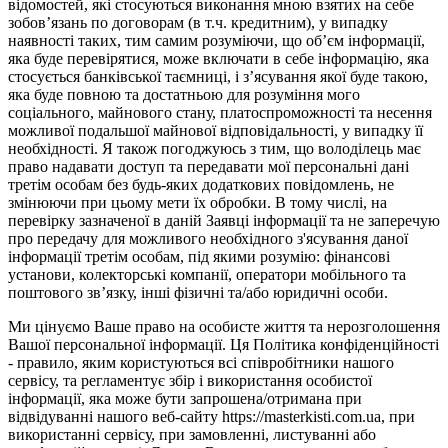
відомостей, які стосуються виконання мною взятих на себе
зобов’язань по договорам (в т.ч. кредитним), у випадку
наявності таких, тим самим розуміючи, що об’єм інформації,
яка буде перевірятися, може включати в себе інформацію, яка
стосується банківської таємниці, і з’ясування якої буде такою,
яка буде повною та достатньою для розуміння мого
соціального, майнового стану, платоспроможності та несення
можливої подальшої майнової відповідальності, у випадку її
необхідності. Я також погоджуюсь з тим, що володілець має
право надавати доступ та передавати мої персональні дані
третім особам без будь-яких додаткових повідомлень, не
змінюючи при цьому мети їх обробки. В тому числі, на
перевірку зазначеної в даній Заявці інформації та не заперечую
про передачу для можливого необхідного з'ясування даної
інформації третім особам, під якими розумію: фінансові
установи, колекторські компанії, оператори мобільного та
поштового зв’язку, інші фізичні та/або юридичні особи.
Ми цінуємо Ваше право на особисте життя та нерозголошення
Вашої персональної інформації. Ця Політика конфіденційності
- правило, яким користуються всі співробітники нашого
сервісу, та регламентує збір і використання особистої
інформації, яка може бути запрошена/отримана при
відвідуванні нашого веб-сайту https://masterkisti.com.ua, при
використанні сервісу, при замовленні, листуванні або