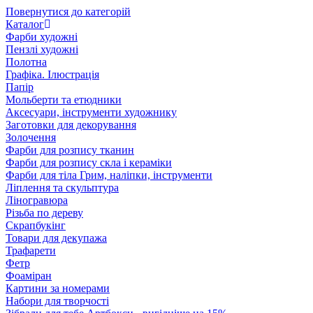
Повернутися до категорій
Каталог
Фарби художні
Пензлі художні
Полотна
Графіка. Ілюстрація
Папір
Мольберти та етюдники
Аксесуари, інструменти художнику
Заготовки для декорування
Золочення
Фарби для розпису тканин
Фарби для розпису скла і кераміки
Фарби для тіла Грим, наліпки, інструменти
Ліплення та скульптура
Ліногравюра
Різьба по дереву
Скрапбукінг
Товари для декупажа
Трафарети
Фетр
Фоаміран
Картини за номерами
Набори для творчості