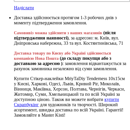
Надіслати
Доставка здійснюється протягом 1-3 робочих днів з
моменту підтвердження замовлення.
(після
Самовивіз можна здійснити з наших магазинів
підтвердження наявності)
, за адресою: м. Київ, вул.
Дніпровська набережна, 33 та вул. Костянтинівська, 71
Доставка товару по Києву або Україні здійснюється
(до складу покупця або з
компанією Нова Пошта
доставкою за адресою )
: замовлення відвантажується за
рахунок замовника незалежно від суми замовлення.
Купити Стікер-наклейки MriyTaDiy Tenderness 10х15см
у Києві, Харкові, Одесі, Львів, Кривий Ріг, Миколаїв,
Вінниця, Макіївка, Херсон, Полтава, Чернігів, Черкаси,
Житомир, Суми, Хмельницький та по всій Україні за
доступною ціною. Також ви можете вибрати
купити
Скрапбукінг
для художників та творчості. Широкий
асортимент, швидка доставка по всій Україні. Гарантії!
Замовляйте в Master Kisti!