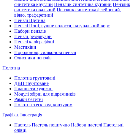
синтетика круглий
Пензлик синтетика кутовий
Пензлик
синтетика овальний
Пензлик синтетика флейцевий,
віяло, трафаретний
Пензлі Щетина
Пензлі Поні, вушне волосся, натуральний ворс
Набори пензлів
Пензлі-резервуари
Пензлі каліграфічні
Мастихіни
Поролонові, силіконові пензлі
Очисники пензлів
Полотна
Полотна грунтовані
ДВП грунтоване
Планшети художні
Модулі збірні для підрамників
Рамки багетні
Полотна з ескізом, контуром
Графіка. Ілюстрація
Пастель
Пастель поштучно
Набори пастелі
Пастельні
олівці