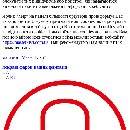
блокувати тих відвідувачів або пристрої, які намагаються
виконати пакетні завантаження інформації з веб-сайту.
Ярлик "help" на панелі більшості браузерів проінформує Вас
як заборонити браузеру приймати нові cookies, як отримувати
повідомлення від браузера, що Ви отримали нові cookies, або
як відключити cookies. Пам'ятайте, що cookies дозволяють Вам
повною мірою користуватися всіма можливостями веб-сайту
https://masterkisti.com.ua
, і ми рекомендуємо Вам залишати їх
ввімкненими.
магазин "Master Kisti"
яскраві фарби ваших фантазій
UA
UA
RU