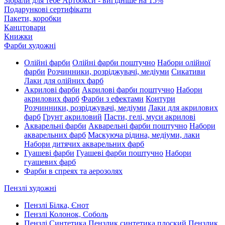
Зібрали для тебе Артбокси - вигідніше на 15%
Подарункові сертифікати
Пакети, коробки
Канцтовари
Книжки
Фарби художні
Олійні фарби
Олійні фарби поштучно
Набори олійної
фарби
Розчинники, розріджувачі, медіуми
Сикативи
Лаки для олійних фарб
Акрилові фарби
Акрилові фарби поштучно
Набори
акрилових фарб
Фарби з ефектами
Контури
Розчинники, розріджувачі, медіуми
Лаки для акрилових
фарб
Грунт акриловий
Пасти, гелі, муси акрилові
Акварельні фарби
Акварельні фарби поштучно
Набори
акварельних фарб
Маскуюча рідина, медіуми, лаки
Набори дитячих акварельних фарб
Гуашеві фарби
Гуашеві фарби поштучно
Набори
гуашевих фарб
Фарби в спреях та аерозолях
Пензлі художні
Пензлі Білка, Єнот
Пензлі Колонок, Соболь
Пензлі Синтетика
Пензлик синтетика плоский
Пензлик