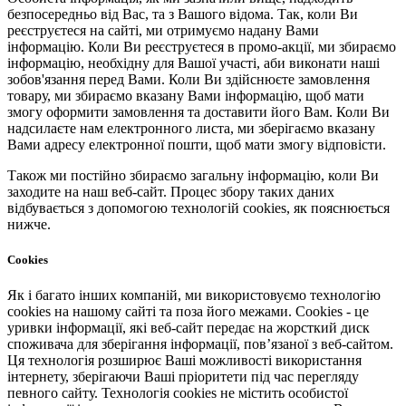
безпосередньо від Вас, та з Вашого відома. Так, коли Ви
реєструєтеся на сайті, ми отримуємо надану Вами
інформацію. Коли Ви реєструєтеся в промо-акції, ми збираємо
інформацію, необхідну для Вашої участі, аби виконати наші
зобов'язання перед Вами. Коли Ви здійснюєте замовлення
товару, ми збираємо вказану Вами інформацію, щоб мати
змогу оформити замовлення та доставити його Вам. Коли Ви
надсилаєте нам електронного листа, ми зберігаємо вказану
Вами адресу електронної пошти, щоб мати змогу відповісти.
Також ми постійно збираємо загальну інформацію, коли Ви
заходите на наш веб-сайт. Процес збору таких даних
відбувається з допомогою технологій cookies, як пояснюється
нижче.
Cookies
Як і багато інших компаній, ми використовуємо технологію
cookies на нашому сайті та поза його межами. Cookies - це
уривки інформації, які веб-сайт передає на жорсткий диск
споживача для зберігання інформації, пов’язаної з веб-сайтом.
Ця технологія розширює Ваші можливості використання
інтернету, зберігаючи Ваші пріоритети під час перегляду
певного сайту. Технологія cookies не містить особистої