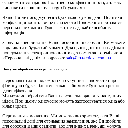
ознайомитися з даною Політикою конфіденційності, а також
висловити свою повну згоду з їх умовами.
Якщо Ви не погоджуєтеся з будь-якою з умов даної Політики
конфіденційності та вищезазначеного Положення про захист
персональних даних, будь ласка, не надавайте особисту
інформацію.
Згоду на використання Вашої особистої інформації Ви можете
відкликати в будь-який момент. Для цього достатньо надіслати
повідомлення електронною поштою, з поміткою в темі листа
«Персональні дані», за адресою:
sale@masterkisti.com.ua
Чому ми обробляємо персональні дані
Персональні дані - відомості чи сукупність відомостей про
фізичну особу, яка ідентифікована або може бути конкретно
ідентифікована.
Ми можемо обробляти Ваші персональні дані для наступних
цілей. При цьому одночасно можуть застосовуватися одна або
кілька цілей.
Отримання замовлення. Ми можемо використовувати Ваші
персональні дані для отримання замовлення, яке Ви зробили,
для обробки Ваших запитів, або для інших цілей, які можуть