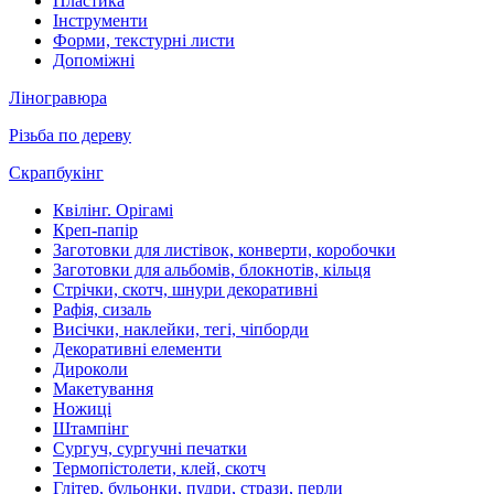
Пластика
Інструменти
Форми, текстурні листи
Допоміжні
Ліногравюра
Різьба по дереву
Скрапбукінг
Квілінг. Орігамі
Креп-папір
Заготовки для листівок, конверти, коробочки
Заготовки для альбомів, блокнотів, кільця
Стрічки, скотч, шнури декоративні
Рафія, сизаль
Висічки, наклейки, тегі, чіпборди
Декоративні елементи
Дироколи
Макетування
Ножиці
Штампінг
Сургуч, сургучні печатки
Термопістолети, клей, скотч
Глітер, бульонки, пудри, стрази, перли