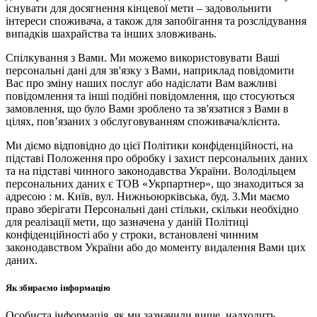
існувати для досягнення кінцевої мети – задовольнити
інтереси споживача, а також для запобігання та розслідування
випадків шахрайства та інших зловживань.
Спілкування з Вами. Ми можемо використовувати Ваші
персональні дані для зв'язку з Вами, наприклад повідомити
Вас про зміну наших послуг або надіслати Вам важливі
повідомлення та інші подібні повідомлення, що стосуються
замовлення, що було Вами зроблено та зв'язатися з Вами в
цілях, пов’язаних з обслуговуванням споживача/клієнта.
Ми діємо відповідно до цієї Політики конфіденційності, на
підставі Положення про обробку і захист персональних даних
та на підставі чинного законодавства України. Володільцем
персональних даних є ТОВ «Укрпартнер», що знаходиться за
адресою : м. Київ, вул. Нижньоюркiвська, буд. 3.Ми маємо
право зберігати Персональні дані стільки, скільки необхідно
для реалізації мети, що зазначена у даній Політиці
конфіденційності або у строки, встановлені чинним
законодавством України або до моменту видалення Вами цих
даних.
Як збираємо інформацію
Особиста інформація, як ми зазначили вище, надходить