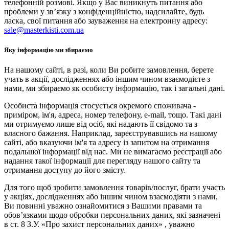
телефонній розмові. Якщо у Вас виникнуть питання або
проблеми у зв’язку з конфіденційністю, надсилайте, будь
ласка, свої питання або зауваження на електронну адресу:
sale@masterkisti.com.ua
Яку інформацію ми збираємо
На нашому сайті, в разі, коли Ви робите замовлення, берете
учать в акції, дослідженнях або іншим чином взаємодієте з
нами, ми збираємо як особисту інформацію, так і загальні дані.
Особиста інформація стосується окремого споживача -
приміром, ім'я, адреса, номер телефону, e-mail, тощо. Такі дані
ми отримуємо лише від осіб, які надають її свідомо та з
власного бажання. Наприклад, зареєструвавшись на нашому
сайті, або вказуючи ім'я та адресу із запитом на отримання
подальшої інформації від нас. Ми не вимагаємо реєстрації або
надання такої інформації для перегляду нашого сайту та
отримання доступу до його змісту.
Для того щоб зробити замовлення товарів/послуг, брати участь
у акціях, дослідженнях або іншим чином взаємодіяти з нами,
Ви повинні уважно ознайомитися з Вашими правами та
обов’язками щодо обробки персональних даних, які зазначені
в ст. 8 З.У. «Про захист персональних даних» , уважно