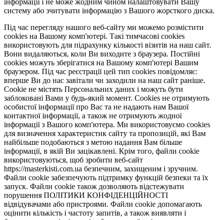
інформації і не може жодним чином налаштовувати Вашу
систему або зчитувати інформацію з Вашого жорсткого диска.
Під час перегляду нашого веб-сайту ми можемо розмістити
cookies на Вашому комп'ютері. Такі тимчасові cookies
використовують для підрахунку кількості візитів на наш сайт.
Вони видаляються, коли Ви виходите з браузера. Постійні
cookies можуть зберігатися на Вашому комп'ютері Вашим
браузером. Під час реєстрації цей тип cookies повідомляє:
вперше Ви до нас завітали чи заходили на наш сайт раніше.
Cookie не містять Персональних даних і можуть бути
заблоковані Вами у будь-який момент. Сookies не отримують
особистої інформації про Вас та не надають нам Вашої
контактної інформації, а також не отримують жодної
інформації з Вашого комп'ютера. Ми використовуємо cookies
для визначення характеристик сайту та пропозицій, які Вам
найбільше подобаються з метою надання Вам більше
інформації, в якій Ви зацікавлені. Крім того, файли cookie
використовуються, щоб зробити веб-сайт
https://masterkisti.com.ua безпечним, захищеним і зручним.
Файли cookie забезпечують підтримку функцій безпеки та їх
запуск. Файли cookie також дозволяють відстежувати
порушення ПОЛІТИКИ КОНФІДЕНЦІЙНОСТІ
відвідувачами або пристроями. Файли cookie допомагають
оцінити кількість і частоту запитів, а також виявляти і