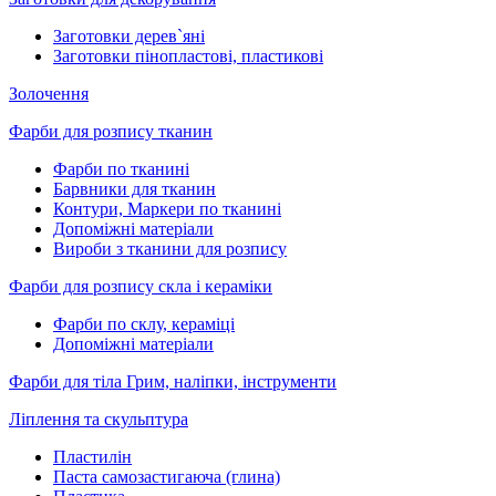
Заготовки дерев`яні
Заготовки пінопластові, пластикові
Золочення
Фарби для розпису тканин
Фарби по тканині
Барвники для тканин
Контури, Маркери по тканині
Допоміжні матеріали
Вироби з тканини для розпису
Фарби для розпису скла і кераміки
Фарби по склу, кераміці
Допоміжні матеріали
Фарби для тіла Грим, наліпки, інструменти
Ліплення та скульптура
Пластилін
Паста самозастигаюча (глина)