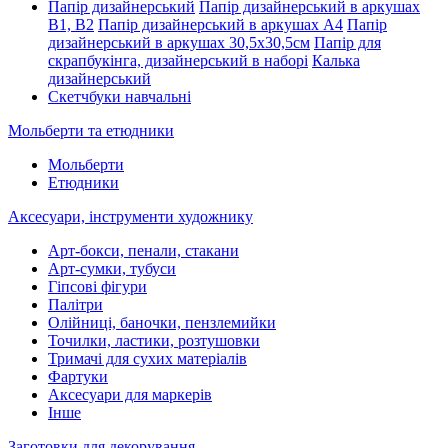
Папір дизайнерський
Папір дизайнерський в аркушах
В1, В2
Папір дизайнерський в аркушах А4
Папір
дизайнерський в аркушах 30,5х30,5см
Папір для
скрапбукінга, дизайнерський в наборі
Калька
дизайнерський
Скетчбуки навчальні
Мольберти та етюдники
Мольберти
Етюдники
Аксесуари, інструменти художнику
Арт-бокси, пенали, стакани
Арт-сумки, тубуси
Гіпсові фігури
Палітри
Олійниці, баночки, пензлемийки
Точилки, ластики, розтушовки
Тримачі для сухих матеріалів
Фартуки
Аксесуари для маркерів
Інше
Заготовки для декорування