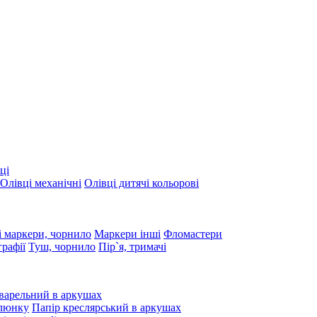
ці
Олівці механічні
Олівці дитячі кольорові
 маркери, чорнило
Маркери інші
Фломастери
графії
Туш, чорнило
Пір`я, тримачі
варельний в аркушах
алюнку
Папір креслярський в аркушах