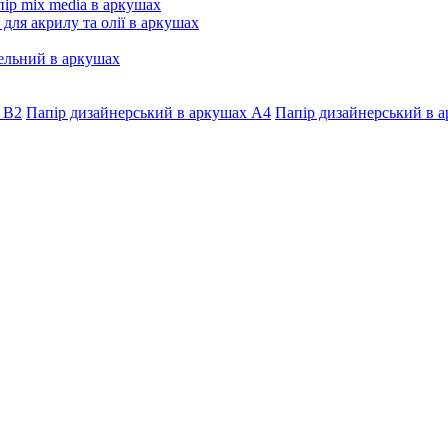
ір mix media в аркушах
 для акрилу та олії в аркушах
ельний в аркушах
 В2
Папір дизайнерський в аркушах А4
Папір дизайнерський в а