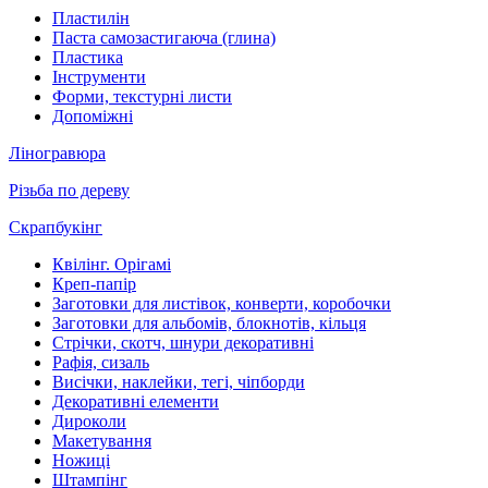
Пластилін
Паста самозастигаюча (глина)
Пластика
Інструменти
Форми, текстурні листи
Допоміжні
Ліногравюра
Різьба по дереву
Скрапбукінг
Квілінг. Орігамі
Креп-папір
Заготовки для листівок, конверти, коробочки
Заготовки для альбомів, блокнотів, кільця
Стрічки, скотч, шнури декоративні
Рафія, сизаль
Висічки, наклейки, тегі, чіпборди
Декоративні елементи
Дироколи
Макетування
Ножиці
Штампінг