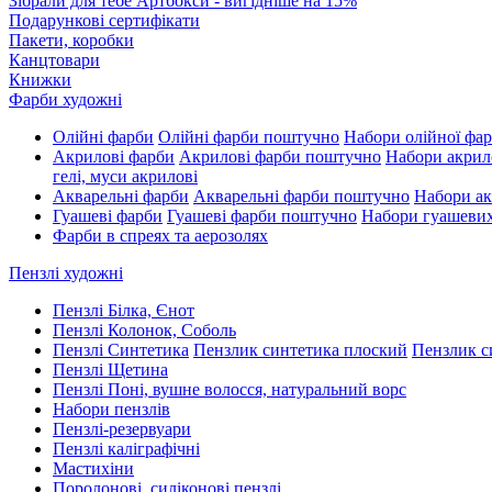
Зібрали для тебе Артбокси - вигідніше на 15%
Подарункові сертифікати
Пакети, коробки
Канцтовари
Книжки
Фарби художні
Олійні фарби
Олійні фарби поштучно
Набори олійної фа
Акрилові фарби
Акрилові фарби поштучно
Набори акрил
гелі, муси акрилові
Акварельні фарби
Акварельні фарби поштучно
Набори ак
Гуашеві фарби
Гуашеві фарби поштучно
Набори гуашеви
Фарби в спреях та аерозолях
Пензлі художні
Пензлі Білка, Єнот
Пензлі Колонок, Соболь
Пензлі Синтетика
Пензлик синтетика плоский
Пензлик с
Пензлі Щетина
Пензлі Поні, вушне волосся, натуральний ворс
Набори пензлів
Пензлі-резервуари
Пензлі каліграфічні
Мастихіни
Поролонові, силіконові пензлі