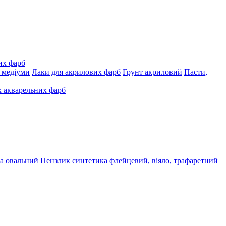
их фарб
, медіуми
Лаки для акрилових фарб
Грунт акриловий
Пасти,
 акварельних фарб
а овальний
Пензлик синтетика флейцевий, віяло, трафаретний