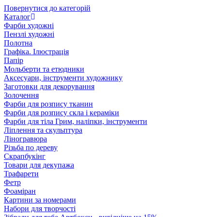
Повернутися до категорій
Каталог
Фарби художні
Пензлі художні
Полотна
Графіка. Ілюстрація
Папір
Мольберти та етюдники
Аксесуари, інструменти художнику
Заготовки для декорування
Золочення
Фарби для розпису тканин
Фарби для розпису скла і кераміки
Фарби для тіла Грим, наліпки, інструменти
Ліплення та скульптура
Ліногравюра
Різьба по дереву
Скрапбукінг
Товари для декупажа
Трафарети
Фетр
Фоаміран
Картини за номерами
Набори для творчості