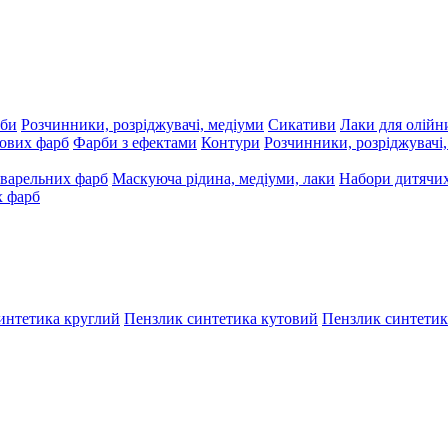
рби
Розчинники, розріджувачі, медіуми
Сикативи
Лаки для олійн
ових фарб
Фарби з ефектами
Контури
Розчинники, розріджувачі
варельних фарб
Маскуюча рідина, медіуми, лаки
Набори дитячих
х фарб
интетика круглий
Пензлик синтетика кутовий
Пензлик синтетик