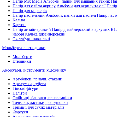
Папір Mix Media
Альбоми, папки для змішаних технік
Пап
Папір для олії та акрилу
Альбоми для акрилу та олії
Папір
Папір для маркерів
Папір пастельний
Альбоми, папки для пастелі
Папір паст
Калька
Картон
Папір дизайнерський
Папір дизайнерський в аркушах В1,
наборі
Калька дизайнерський
Скетчбуки навчальні
Мольберти та етюдники
Мольберти
Етюдники
Аксесуари, інструменти художнику
Арт-бокси, пенали, стакани
Арт-сумки, тубуси
Гіпсові фігури
Палітри
Олійниці, баночки, пензлемийки
Точилки, ластики, розтушовки
Тримачі для сухих матеріалів
Фартуки
Аксесуари для маркерів