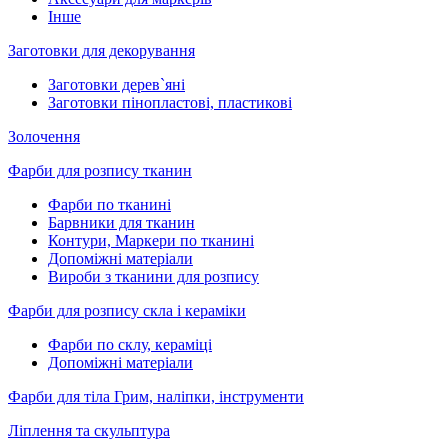
Інше
Заготовки для декорування
Заготовки дерев`яні
Заготовки пінопластові, пластикові
Золочення
Фарби для розпису тканин
Фарби по тканині
Барвники для тканин
Контури, Маркери по тканині
Допоміжні матеріали
Вироби з тканини для розпису
Фарби для розпису скла і кераміки
Фарби по склу, кераміці
Допоміжні матеріали
Фарби для тіла Грим, наліпки, інструменти
Ліплення та скульптура