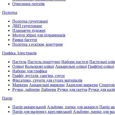
Очисники пензлів
Полотна
Полотна грунтовані
ДВП грунтоване
Планшети художні
Модулі збірні для підрамників
Рамки багетні
Полотна з ескізом, контуром
Графіка. Ілюстрація
Пастель
Пастель поштучно
Набори пастелі
Пастельні олів
Олівці
Кольорові олівці
Акварельні олівці
Графітні олівці
Набори для графіки
Графіт, вугілля, сангіна, соуси
Фіксативи, грунти для сухих матеріалів
Маркери
Акварельні маркери
Акрилові маркери
Спиртові
Ручки, лайнери
Лайнери
Ручки для скетча
Ручки для калі
Папір
Папір акварельний
Альбоми, папки для акварелі
Папір ак
Папір для малюнку, креслярський
Альбоми, папки для м