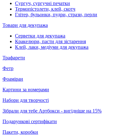
Сургуч, сургучні печатки
Термопістолети, клей, скотч
Глітер, бульонки, пудри, стрази, перли
Товари для декупажа
Серветки для декупажа
Кракелюри, пасти для зістарення
Клей, лаки, медіуми для декупажа
Трафарети
Фетр
Фоаміран
Картини за номерами
Набори для творчості
Зібрали для тебе Артбокси - вигідніше на 15%
Подарункові сертифікати
Пакети, коробки