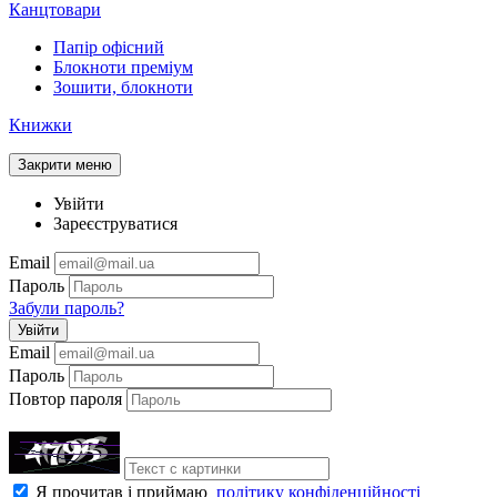
Канцтовари
Папір офісний
Блокноти преміум
Зошити, блокноти
Книжки
Закрити меню
Увійти
Зареєструватися
Email
Пароль
Забули пароль?
Увійти
Email
Пароль
Повтор пароля
Я прочитав і приймаю
політику конфіденційності