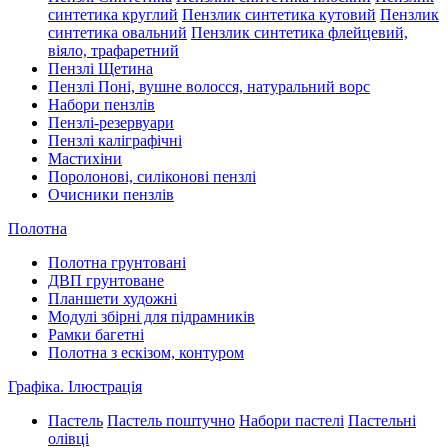
синтетика круглий
Пензлик синтетика кутовий
Пензлик
синтетика овальний
Пензлик синтетика флейцевий,
віяло, трафаретний
Пензлі Щетина
Пензлі Поні, вушне волосся, натуральний ворс
Набори пензлів
Пензлі-резервуари
Пензлі каліграфічні
Мастихіни
Поролонові, силіконові пензлі
Очисники пензлів
Полотна
Полотна грунтовані
ДВП грунтоване
Планшети художні
Модулі збірні для підрамників
Рамки багетні
Полотна з ескізом, контуром
Графіка. Ілюстрація
Пастель
Пастель поштучно
Набори пастелі
Пастельні
олівці