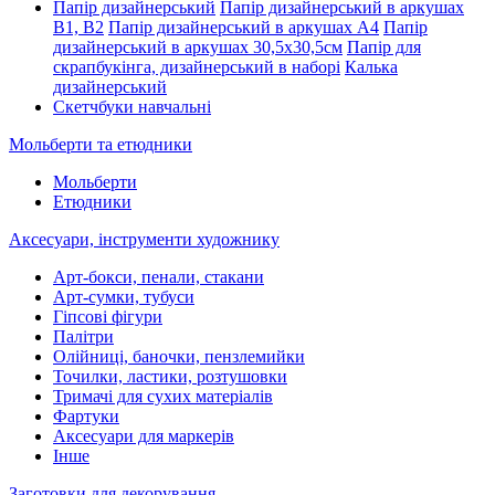
Папір дизайнерський
Папір дизайнерський в аркушах
В1, В2
Папір дизайнерський в аркушах А4
Папір
дизайнерський в аркушах 30,5х30,5см
Папір для
скрапбукінга, дизайнерський в наборі
Калька
дизайнерський
Скетчбуки навчальні
Мольберти та етюдники
Мольберти
Етюдники
Аксесуари, інструменти художнику
Арт-бокси, пенали, стакани
Арт-сумки, тубуси
Гіпсові фігури
Палітри
Олійниці, баночки, пензлемийки
Точилки, ластики, розтушовки
Тримачі для сухих матеріалів
Фартуки
Аксесуари для маркерів
Інше
Заготовки для декорування