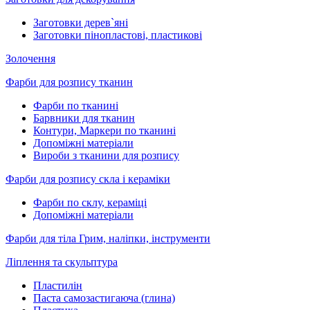
Заготовки дерев`яні
Заготовки пінопластові, пластикові
Золочення
Фарби для розпису тканин
Фарби по тканині
Барвники для тканин
Контури, Маркери по тканині
Допоміжні матеріали
Вироби з тканини для розпису
Фарби для розпису скла і кераміки
Фарби по склу, кераміці
Допоміжні матеріали
Фарби для тіла Грим, наліпки, інструменти
Ліплення та скульптура
Пластилін
Паста самозастигаюча (глина)