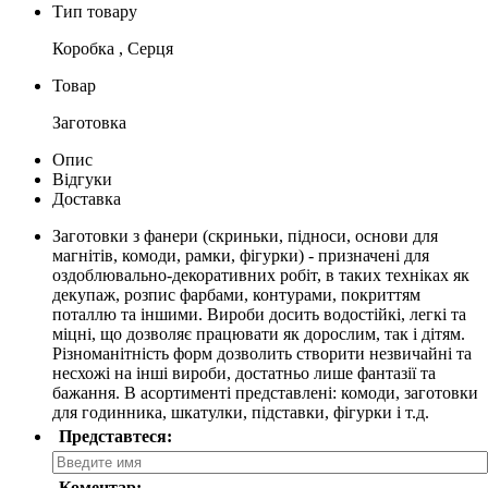
Тип товару
Коробка , Серця
Товар
Заготовка
Опис
Відгуки
Доставка
Заготовки з фанери (скриньки, підноси, основи для
магнітів, комоди, рамки, фігурки) - призначені для
оздоблювально-декоративних робіт, в таких техніках як
декупаж, розпис фарбами, контурами, покриттям
поталлю та іншими. Вироби досить водостійкі, легкі та
міцні, що дозволяє працювати як дорослим, так і дітям.
Різноманітність форм дозволить створити незвичайні та
несхожі на інші вироби, достатньо лише фантазії та
бажання. В асортименті представлені: комоди, заготовки
для годинника, шкатулки, підставки, фігурки і т.д.
Представтеся:
Коментар: