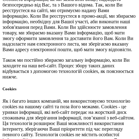
безпосередньо від Вас, та з Вашого відома. Так, коли Ви
реєструєтеся на сайті, ми отримуємо надану Вами
інформацію. Коли Ви реєструєтеся в промо-акції, ми збираємо
інформацію, необхідну для Вашої участі, аби виконати наші
зобов'язання перед Вами. Коли Ви здійснюєте замовлення
товару, ми збираємо вказану Вами інформацію, щоб мати
змогу оформити замовлення та доставити його Вам. Коли Ви
надсилаєте нам електронного листа, ми зберігаємо вказану
Вами адресу електронної пошти, щоб мати змогу відповісти.
Також ми постійно збираємо загальну інформацію, коли Ви
заходите на наш веб-сайт. Процес збору таких даних
відбувається з допомогою технологій cookies, як пояснюється
нижче.
Cookies
Як і багато інших компаній, ми використовуємо технологію
cookies на нашому сайті та поза його межами. Cookies - це
уривки інформації, які веб-сайт передає на жорсткий диск
споживача для зберігання інформації, пов’язаної з веб-сайтом.
Ця технологія розширює Ваші можливості використання
інтернету, зберігаючи Ваші пріоритети під час перегляду
певного сайту. Технологія cookies не містить особистої