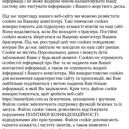
інформації і не може жодним чином налаштовувати Вашу
систему або зчитувати інформацію з Вашого жорсткого диска.
Під час перегляду нашого веб-сайту ми можемо розмістити
cookies на Вашому комп'ютері. Такі тимчасові cookies
використовують для підрахунку кількості візитів на наш сайт.
Вони видаляються, коли Ви виходите з браузера. Постійні
cookies можуть зберігатися на Вашому комп'ютері Вашим
браузером. Під час реєстрації цей тип cookies повідомляє:
вперше Ви до нас завітали чи заходили на наш сайт раніше.
Cookie не містять Персональних даних і можуть бути
заблоковані Вами у будь-який момент. Сookies не отримують
особистої інформації про Вас та не надають нам Вашої
контактної інформації, а також не отримують жодної
інформації з Вашого комп'ютера. Ми використовуємо cookies
для визначення характеристик сайту та пропозицій, які Вам
найбільше подобаються з метою надання Вам більше
інформації, в якій Ви зацікавлені. Крім того, файли cookie
використовуються, щоб зробити веб-сайт
https://masterkisti.com.ua безпечним, захищеним і зручним.
Файли cookie забезпечують підтримку функцій безпеки та їх
запуск. Файли cookie також дозволяють відстежувати
порушення ПОЛІТИКИ КОНФІДЕНЦІЙНОСТІ
відвідувачами або пристроями. Файли cookie допомагають
оцінити кількість і частоту запитів, а також виявляти і