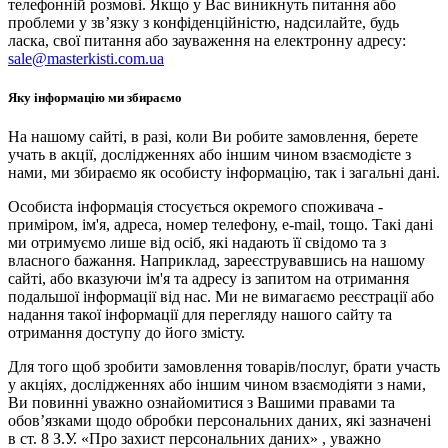
телефонній розмові. Якщо у Вас виникнуть питання або
проблеми у зв’язку з конфіденційністю, надсилайте, будь
ласка, свої питання або зауваження на електронну адресу:
sale@masterkisti.com.ua
Яку інформацію ми збираємо
На нашому сайті, в разі, коли Ви робите замовлення, берете
учать в акції, дослідженнях або іншим чином взаємодієте з
нами, ми збираємо як особисту інформацію, так і загальні дані.
Особиста інформація стосується окремого споживача -
приміром, ім'я, адреса, номер телефону, e-mail, тощо. Такі дані
ми отримуємо лише від осіб, які надають її свідомо та з
власного бажання. Наприклад, зареєструвавшись на нашому
сайті, або вказуючи ім'я та адресу із запитом на отримання
подальшої інформації від нас. Ми не вимагаємо реєстрації або
надання такої інформації для перегляду нашого сайту та
отримання доступу до його змісту.
Для того щоб зробити замовлення товарів/послуг, брати участь
у акціях, дослідженнях або іншим чином взаємодіяти з нами,
Ви повинні уважно ознайомитися з Вашими правами та
обов’язками щодо обробки персональних даних, які зазначені
в ст. 8 З.У. «Про захист персональних даних» , уважно