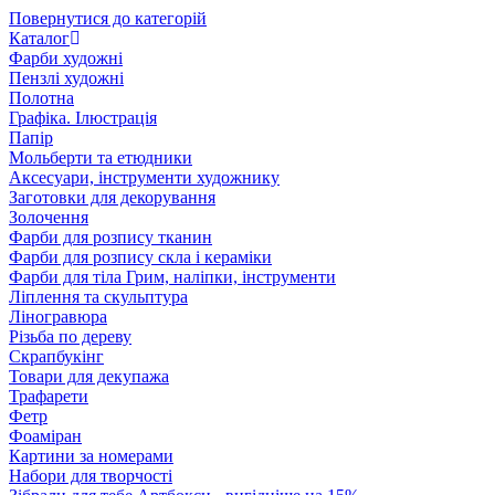
Повернутися до категорій
Каталог
Фарби художні
Пензлі художні
Полотна
Графіка. Ілюстрація
Папір
Мольберти та етюдники
Аксесуари, інструменти художнику
Заготовки для декорування
Золочення
Фарби для розпису тканин
Фарби для розпису скла і кераміки
Фарби для тіла Грим, наліпки, інструменти
Ліплення та скульптура
Ліногравюра
Різьба по дереву
Скрапбукінг
Товари для декупажа
Трафарети
Фетр
Фоаміран
Картини за номерами
Набори для творчості