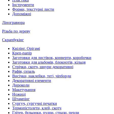
Пластика
Інструменти
Форми, текстурні листи
Допоміжні
Ліногравюра
Різьба по дереву
Скрапбукінг
Квілінг. Орігамі
Креп-папір
Заготовки для листівок, конверти, коробочки
Заготовки для альбомів, блокнотів, кільця
Стрічки, скотч, шнури декоративні
Рафія, сизаль
Висічки, наклейки, тегі, чіпборди
Декоративні елементи
Дироколи
Макетування
Ножиці
Штампінг
Сургуч, сургучні печатки
Термопістолети, клей, скотч
Глітер, бульонки, пудри, стрази, перли