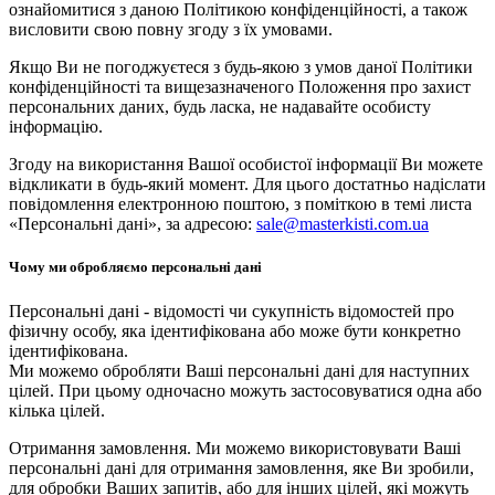
ознайомитися з даною Політикою конфіденційності, а також
висловити свою повну згоду з їх умовами.
Якщо Ви не погоджуєтеся з будь-якою з умов даної Політики
конфіденційності та вищезазначеного Положення про захист
персональних даних, будь ласка, не надавайте особисту
інформацію.
Згоду на використання Вашої особистої інформації Ви можете
відкликати в будь-який момент. Для цього достатньо надіслати
повідомлення електронною поштою, з поміткою в темі листа
«Персональні дані», за адресою:
sale@masterkisti.com.ua
Чому ми обробляємо персональні дані
Персональні дані - відомості чи сукупність відомостей про
фізичну особу, яка ідентифікована або може бути конкретно
ідентифікована.
Ми можемо обробляти Ваші персональні дані для наступних
цілей. При цьому одночасно можуть застосовуватися одна або
кілька цілей.
Отримання замовлення. Ми можемо використовувати Ваші
персональні дані для отримання замовлення, яке Ви зробили,
для обробки Ваших запитів, або для інших цілей, які можуть