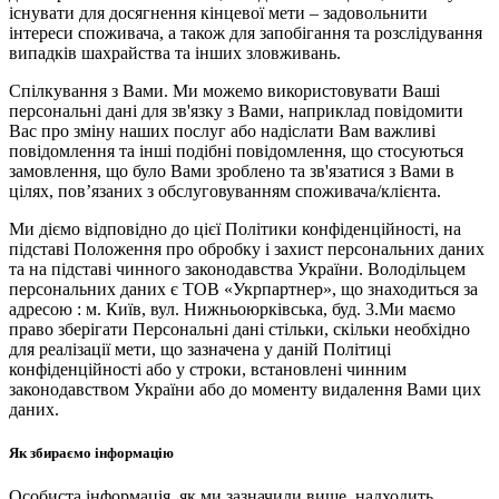
існувати для досягнення кінцевої мети – задовольнити
інтереси споживача, а також для запобігання та розслідування
випадків шахрайства та інших зловживань.
Спілкування з Вами. Ми можемо використовувати Ваші
персональні дані для зв'язку з Вами, наприклад повідомити
Вас про зміну наших послуг або надіслати Вам важливі
повідомлення та інші подібні повідомлення, що стосуються
замовлення, що було Вами зроблено та зв'язатися з Вами в
цілях, пов’язаних з обслуговуванням споживача/клієнта.
Ми діємо відповідно до цієї Політики конфіденційності, на
підставі Положення про обробку і захист персональних даних
та на підставі чинного законодавства України. Володільцем
персональних даних є ТОВ «Укрпартнер», що знаходиться за
адресою : м. Київ, вул. Нижньоюркiвська, буд. 3.Ми маємо
право зберігати Персональні дані стільки, скільки необхідно
для реалізації мети, що зазначена у даній Політиці
конфіденційності або у строки, встановлені чинним
законодавством України або до моменту видалення Вами цих
даних.
Як збираємо інформацію
Особиста інформація, як ми зазначили вище, надходить