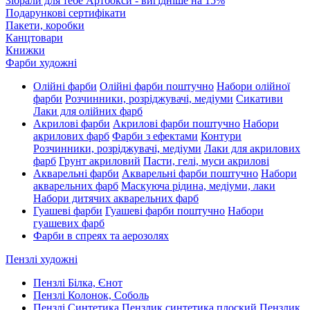
Зібрали для тебе Артбокси - вигідніше на 15%
Подарункові сертифікати
Пакети, коробки
Канцтовари
Книжки
Фарби художні
Олійні фарби
Олійні фарби поштучно
Набори олійної
фарби
Розчинники, розріджувачі, медіуми
Сикативи
Лаки для олійних фарб
Акрилові фарби
Акрилові фарби поштучно
Набори
акрилових фарб
Фарби з ефектами
Контури
Розчинники, розріджувачі, медіуми
Лаки для акрилових
фарб
Грунт акриловий
Пасти, гелі, муси акрилові
Акварельні фарби
Акварельні фарби поштучно
Набори
акварельних фарб
Маскуюча рідина, медіуми, лаки
Набори дитячих акварельних фарб
Гуашеві фарби
Гуашеві фарби поштучно
Набори
гуашевих фарб
Фарби в спреях та аерозолях
Пензлі художні
Пензлі Білка, Єнот
Пензлі Колонок, Соболь
Пензлі Синтетика
Пензлик синтетика плоский
Пензлик