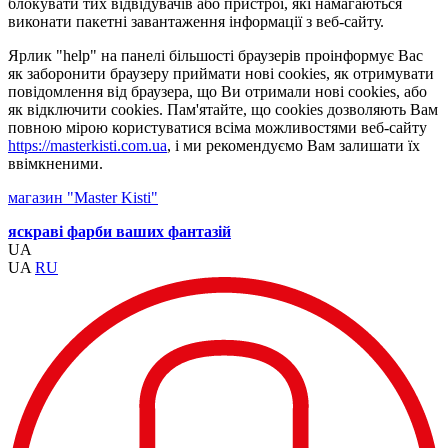
блокувати тих відвідувачів або пристрої, які намагаються
виконати пакетні завантаження інформації з веб-сайту.
Ярлик "help" на панелі більшості браузерів проінформує Вас
як заборонити браузеру приймати нові cookies, як отримувати
повідомлення від браузера, що Ви отримали нові cookies, або
як відключити cookies. Пам'ятайте, що cookies дозволяють Вам
повною мірою користуватися всіма можливостями веб-сайту
https://masterkisti.com.ua
, і ми рекомендуємо Вам залишати їх
ввімкненими.
магазин "Master Kisti"
яскраві фарби ваших фантазій
UA
UA
RU