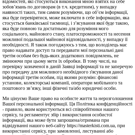
відомостей, які стосуються виконання мною взятих на себе
зобов’язань по договорам (в т.ч. кредитним), у випадку
наявності таких, тим самим розуміючи, що об’єм інформації,
яка буде перевірятися, може включати в себе інформацію, яка
стосується банківської таємниці, і з’ясування якої буде такою,
яка буде повною та достатньою для розуміння мого
соціального, майнового стану, платоспроможності та несення
можливої подальшої майнової відповідальності, у випадку її
необхідності. Я також погоджуюсь з тим, що володілець має
право надавати доступ та передавати мої персональні дані
третім особам без будь-яких додаткових повідомлень, не
змінюючи при цьому мети їх обробки. В тому числі, на
перевірку зазначеної в даній Заявці інформації та не заперечую
про передачу для можливого необхідного з'ясування даної
інформації третім особам, під якими розумію: фінансові
установи, колекторські компанії, оператори мобільного та
поштового зв’язку, інші фізичні та/або юридичні особи.
Ми цінуємо Ваше право на особисте життя та нерозголошення
Вашої персональної інформації. Ця Політика конфіденційності
- правило, яким користуються всі співробітники нашого
сервісу, та регламентує збір і використання особистої
інформації, яка може бути запрошена/отримана при
відвідуванні нашого веб-сайту https://masterkisti.com.ua, при
використанні сервісу, при замовленні, листуванні або