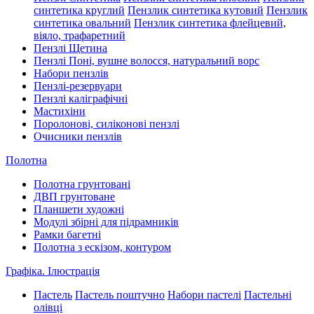
синтетика круглий
Пензлик синтетика кутовий
Пензлик
синтетика овальний
Пензлик синтетика флейцевий,
віяло, трафаретний
Пензлі Щетина
Пензлі Поні, вушне волосся, натуральний ворс
Набори пензлів
Пензлі-резервуари
Пензлі каліграфічні
Мастихіни
Поролонові, силіконові пензлі
Очисники пензлів
Полотна
Полотна грунтовані
ДВП грунтоване
Планшети художні
Модулі збірні для підрамників
Рамки багетні
Полотна з ескізом, контуром
Графіка. Ілюстрація
Пастель
Пастель поштучно
Набори пастелі
Пастельні
олівці