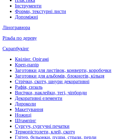
Пластика
Інструменти
Форми, текстурні листи
Допоміжні
Ліногравюра
Різьба по дереву
Скрапбукінг
Квілінг. Орігамі
Креп-папір
Заготовки для листівок, конверти, коробочки
Заготовки для альбомів, блокнотів, кільця
Стрічки, скотч, шнури декоративні
Рафія, сизаль
Висічки, наклейки, тегі, чіпборди
Декоративні елементи
Дироколи
Макетування
Ножиці
Штампінг
Сургуч, сургучні печатки
Термопістолети, клей, скотч
Глітер, бульонки, пудри, стрази, перли