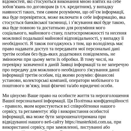
відомостей, які стосуються виконання мною взятих на себе
зобов’язань по договорам (в т.ч. кредитним), у випадку
наявності таких, тим самим розуміючи, що об’єм інформації,
яка буде перевірятися, може включати в себе інформацію, яка
стосується банківської таємниці, і з’ясування якої буде такою,
яка буде повною та достатньою для розуміння мого
соціального, майнового стану, платоспроможності та несення
можливої подальшої майнової відповідальності, у випадку її
необхідності. Я також погоджуюсь з тим, що володілець має
право надавати доступ та передавати мої персональні дані
третім особам без будь-яких додаткових повідомлень, не
змінюючи при цьому мети їх обробки. В тому числі, на
перевірку зазначеної в даній Заявці інформації та не заперечую
про передачу для можливого необхідного з'ясування даної
інформації третім особам, під якими розумію: фінансові
установи, колекторські компанії, оператори мобільного та
поштового зв’язку, інші фізичні та/або юридичні особи.
Ми цінуємо Ваше право на особисте життя та нерозголошення
Вашої персональної інформації. Ця Політика конфіденційності
- правило, яким користуються всі співробітники нашого
сервісу, та регламентує збір і використання особистої
інформації, яка може бути запрошена/отримана при
відвідуванні нашого веб-сайту https://masterkisti.com.ua, при
використанні сервісу, при замовленні, листуванні або