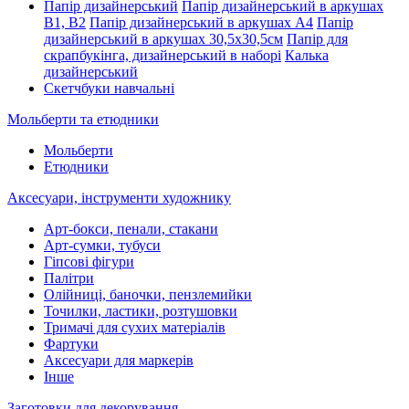
Папір дизайнерський
Папір дизайнерський в аркушах
В1, В2
Папір дизайнерський в аркушах А4
Папір
дизайнерський в аркушах 30,5х30,5см
Папір для
скрапбукінга, дизайнерський в наборі
Калька
дизайнерський
Скетчбуки навчальні
Мольберти та етюдники
Мольберти
Етюдники
Аксесуари, інструменти художнику
Арт-бокси, пенали, стакани
Арт-сумки, тубуси
Гіпсові фігури
Палітри
Олійниці, баночки, пензлемийки
Точилки, ластики, розтушовки
Тримачі для сухих матеріалів
Фартуки
Аксесуари для маркерів
Інше
Заготовки для декорування