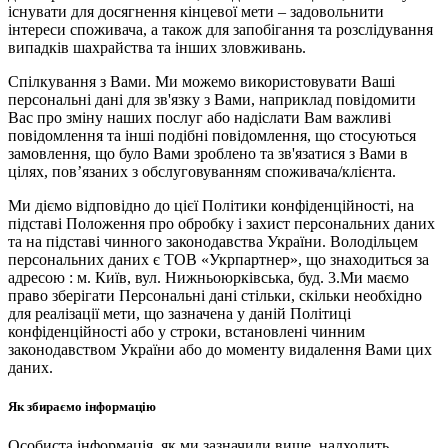
існувати для досягнення кінцевої мети – задовольнити
інтереси споживача, а також для запобігання та розслідування
випадків шахрайства та інших зловживань.
Спілкування з Вами. Ми можемо використовувати Ваші
персональні дані для зв'язку з Вами, наприклад повідомити
Вас про зміну наших послуг або надіслати Вам важливі
повідомлення та інші подібні повідомлення, що стосуються
замовлення, що було Вами зроблено та зв'язатися з Вами в
цілях, пов’язаних з обслуговуванням споживача/клієнта.
Ми діємо відповідно до цієї Політики конфіденційності, на
підставі Положення про обробку і захист персональних даних
та на підставі чинного законодавства України. Володільцем
персональних даних є ТОВ «Укрпартнер», що знаходиться за
адресою : м. Київ, вул. Нижньоюркiвська, буд. 3.Ми маємо
право зберігати Персональні дані стільки, скільки необхідно
для реалізації мети, що зазначена у даній Політиці
конфіденційності або у строки, встановлені чинним
законодавством України або до моменту видалення Вами цих
даних.
Як збираємо інформацію
Особиста інформація, як ми зазначили вище, надходить