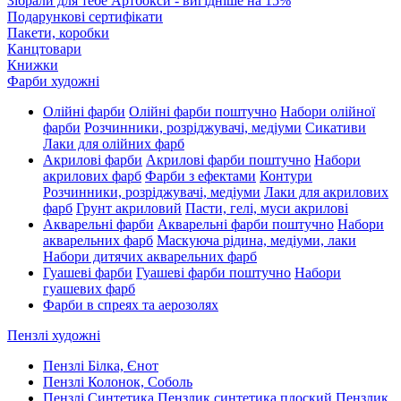
Зібрали для тебе Артбокси - вигідніше на 15%
Подарункові сертифікати
Пакети, коробки
Канцтовари
Книжки
Фарби художні
Олійні фарби
Олійні фарби поштучно
Набори олійної
фарби
Розчинники, розріджувачі, медіуми
Сикативи
Лаки для олійних фарб
Акрилові фарби
Акрилові фарби поштучно
Набори
акрилових фарб
Фарби з ефектами
Контури
Розчинники, розріджувачі, медіуми
Лаки для акрилових
фарб
Грунт акриловий
Пасти, гелі, муси акрилові
Акварельні фарби
Акварельні фарби поштучно
Набори
акварельних фарб
Маскуюча рідина, медіуми, лаки
Набори дитячих акварельних фарб
Гуашеві фарби
Гуашеві фарби поштучно
Набори
гуашевих фарб
Фарби в спреях та аерозолях
Пензлі художні
Пензлі Білка, Єнот
Пензлі Колонок, Соболь
Пензлі Синтетика
Пензлик синтетика плоский
Пензлик