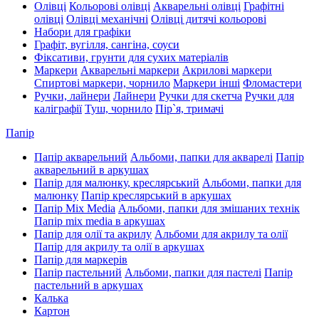
Олівці
Кольорові олівці
Акварельні олівці
Графітні
олівці
Олівці механічні
Олівці дитячі кольорові
Набори для графіки
Графіт, вугілля, сангіна, соуси
Фіксативи, грунти для сухих матеріалів
Маркери
Акварельні маркери
Акрилові маркери
Спиртові маркери, чорнило
Маркери інші
Фломастери
Ручки, лайнери
Лайнери
Ручки для скетча
Ручки для
каліграфії
Туш, чорнило
Пір`я, тримачі
Папір
Папір акварельний
Альбоми, папки для акварелі
Папір
акварельний в аркушах
Папір для малюнку, креслярський
Альбоми, папки для
малюнку
Папір креслярський в аркушах
Папір Mix Media
Альбоми, папки для змішаних технік
Папір mix media в аркушах
Папір для олії та акрилу
Альбоми для акрилу та олії
Папір для акрилу та олії в аркушах
Папір для маркерів
Папір пастельний
Альбоми, папки для пастелі
Папір
пастельний в аркушах
Калька
Картон