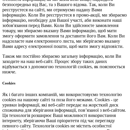
безпосередньо від Вас, та з Вашого відома. Так, коли Ви
реєструєтеся на сайті, ми отримуємо надану Вами
інформацію. Коли Ви реєструєтеся в промо-акції, ми збираємо
інформацію, необхідну для Вашої участі, аби виконати наші
зобов'язання перед Вами. Коли Ви здійснюєте замовлення
товару, ми збираємо вказану Вами інформацію, щоб мати
змогу оформити замовлення та доставити його Вам. Коли Ви
надсилаєте нам електронного листа, ми зберігаємо вказану
Вами адресу електронної пошти, щоб мати змогу відповісти.
Також ми постійно збираємо загальну інформацію, коли Ви
заходите на наш веб-сайт. Процес збору таких даних
відбувається з допомогою технологій cookies, як пояснюється
нижче.
Cookies
Як і багато інших компаній, ми використовуємо технологію
cookies на нашому сайті та поза його межами. Cookies - це
уривки інформації, які веб-сайт передає на жорсткий диск
споживача для зберігання інформації, пов’язаної з веб-сайтом.
Ця технологія розширює Ваші можливості використання
інтернету, зберігаючи Ваші пріоритети під час перегляду
певного сайту. Технологія cookies не містить особистої