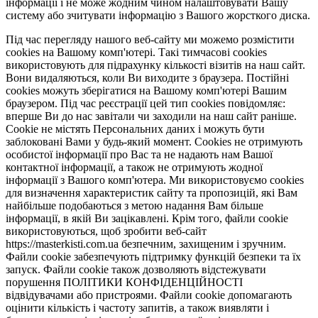
інформації і не може жодним чином налаштовувати Вашу
систему або зчитувати інформацію з Вашого жорсткого диска.
Під час перегляду нашого веб-сайту ми можемо розмістити
cookies на Вашому комп'ютері. Такі тимчасові cookies
використовують для підрахунку кількості візитів на наш сайт.
Вони видаляються, коли Ви виходите з браузера. Постійні
cookies можуть зберігатися на Вашому комп'ютері Вашим
браузером. Під час реєстрації цей тип cookies повідомляє:
вперше Ви до нас завітали чи заходили на наш сайт раніше.
Cookie не містять Персональних даних і можуть бути
заблоковані Вами у будь-який момент. Сookies не отримують
особистої інформації про Вас та не надають нам Вашої
контактної інформації, а також не отримують жодної
інформації з Вашого комп'ютера. Ми використовуємо cookies
для визначення характеристик сайту та пропозицій, які Вам
найбільше подобаються з метою надання Вам більше
інформації, в якій Ви зацікавлені. Крім того, файли cookie
використовуються, щоб зробити веб-сайт
https://masterkisti.com.ua безпечним, захищеним і зручним.
Файли cookie забезпечують підтримку функцій безпеки та їх
запуск. Файли cookie також дозволяють відстежувати
порушення ПОЛІТИКИ КОНФІДЕНЦІЙНОСТІ
відвідувачами або пристроями. Файли cookie допомагають
оцінити кількість і частоту запитів, а також виявляти і