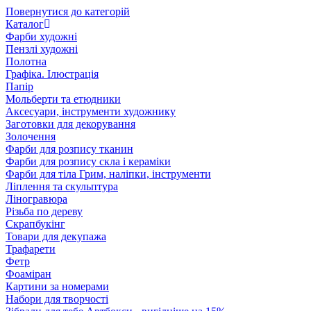
Повернутися до категорій
Каталог
Фарби художні
Пензлі художні
Полотна
Графіка. Ілюстрація
Папір
Мольберти та етюдники
Аксесуари, інструменти художнику
Заготовки для декорування
Золочення
Фарби для розпису тканин
Фарби для розпису скла і кераміки
Фарби для тіла Грим, наліпки, інструменти
Ліплення та скульптура
Ліногравюра
Різьба по дереву
Скрапбукінг
Товари для декупажа
Трафарети
Фетр
Фоаміран
Картини за номерами
Набори для творчості