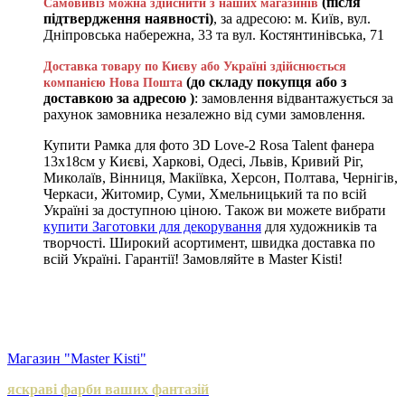
(після
Самовивіз можна здійснити з наших магазинів
підтвердження наявності)
, за адресою: м. Київ, вул.
Дніпровська набережна, 33 та вул. Костянтинівська, 71
Доставка товару по Києву або Україні здійснюється
(до складу покупця або з
компанією Нова Пошта
доставкою за адресою )
: замовлення відвантажується за
рахунок замовника незалежно від суми замовлення.
Купити Рамка для фото 3D Love-2 Rosa Talent фанера
13х18см у Києві, Харкові, Одесі, Львів, Кривий Ріг,
Миколаїв, Вінниця, Макіївка, Херсон, Полтава, Чернігів,
Черкаси, Житомир, Суми, Хмельницький та по всій
Україні за доступною ціною. Також ви можете вибрати
купити Заготовки для декорування
для художників та
творчості. Широкий асортимент, швидка доставка по
всій Україні. Гарантії! Замовляйте в Master Kisti!
Магазин "Master Kisti"
яскраві фарби ваших фантазій