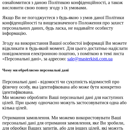
ознайомитися з даною Політикою конфіденційності, а також
висловити свою повну згоду з їх умовами.
Якщо Ви не погоджуєтеся з будь-якою з умов даної Політики
конфіденційності та вищезазначеного Положення про захист
персональних даних, будь ласка, не надавайте особисту
інформацію.
Згоду на використання Вашої особистої інформації Ви можете
відкликати в будь-який момент. Для цього достатньо надіслати
повідомлення електронною поштою, з поміткою в темі листа
«Персональні дані», за адресою:
sale@masterkisti.com.ua
Чому ми обробляємо персональні дані
Персональні дані - відомості чи сукупність відомостей про
фізичну особу, яка ідентифікована або може бути конкретно
ідентифікована.
Ми можемо обробляти Ваші персональні дані для наступних
цілей. При цьому одночасно можуть застосовуватися одна або
кілька цілей.
Отримання замовлення. Ми можемо використовувати Ваші
персональні дані для отримання замовлення, яке Ви зробили,
для обробки Ваших запитів, або для інших цілей, які можуть