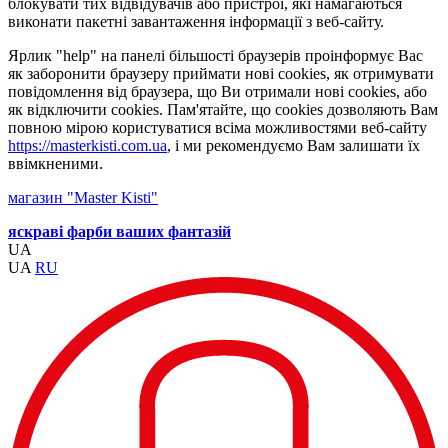
блокувати тих відвідувачів або пристрої, які намагаються
виконати пакетні завантаження інформації з веб-сайту.
Ярлик "help" на панелі більшості браузерів проінформує Вас
як заборонити браузеру приймати нові cookies, як отримувати
повідомлення від браузера, що Ви отримали нові cookies, або
як відключити cookies. Пам'ятайте, що cookies дозволяють Вам
повною мірою користуватися всіма можливостями веб-сайту
https://masterkisti.com.ua
, і ми рекомендуємо Вам залишати їх
ввімкненими.
магазин "Master Kisti"
яскраві фарби ваших фантазій
UA
UA
RU