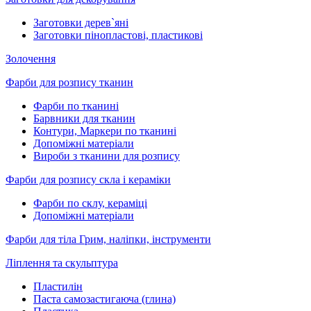
Заготовки дерев`яні
Заготовки пінопластові, пластикові
Золочення
Фарби для розпису тканин
Фарби по тканині
Барвники для тканин
Контури, Маркери по тканині
Допоміжні матеріали
Вироби з тканини для розпису
Фарби для розпису скла і кераміки
Фарби по склу, кераміці
Допоміжні матеріали
Фарби для тіла Грим, наліпки, інструменти
Ліплення та скульптура
Пластилін
Паста самозастигаюча (глина)