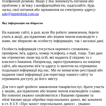
телефонній розмові. Якщо у Вас виникнуть питання або
проблеми у зв’язку з конфіденційністю, надсилайте, будь
ласка, свої питання або зауваження на електронну адресу:
sale@masterkisti.com.ua
Яку інформацію ми збираємо
На нашому сайті, в разі, коли Ви робите замовлення, берете
учать в акції, дослідженнях або іншим чином взаємодієте з
нами, ми збираємо як особисту інформацію, так і загальні дані.
Особиста інформація стосується окремого споживача -
приміром, ім'я, адреса, номер телефону, e-mail, тощо. Такі дані
ми отримуємо лише від осіб, які надають її свідомо та з
власного бажання. Наприклад, зареєструвавшись на нашому
сайті, або вказуючи ім'я та адресу із запитом на отримання
подальшої інформації від нас. Ми не вимагаємо реєстрації або
надання такої інформації для перегляду нашого сайту та
отримання доступу до його змісту.
Для того щоб зробити замовлення товарів/послуг, брати участь
у акціях, дослідженнях або іншим чином взаємодіяти з нами,
Ви повинні уважно ознайомитися з Вашими правами та
обов’язками щодо обробки персональних даних, які зазначені
в ст. 8 З.У. «Про захист персональних даних» , уважно